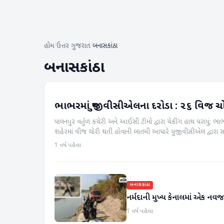
હોમ
/
ઉત્તર ગુજરાત
/
બનાસકાંઠા
બનાસકાંઠા
ભાભરમાં યુજીવીસીએલના દરોડા : ૨૬ વિજ ચો
બનાસકાંઠા
પાલનપુર વર્તુળ કચેરી અને આઈસી ટીમો દ્વારા ચેકીંગ હાથ ધરાયું; 
શહેરમાં વીજ ચોરી થતી હોવાની બાતમી આધારે યુજીવીસીએલ દ્વારા સ
1 વર્ષ પહેલા
બનાસકાંઠા
નર્મદાની મુખ્ય કેનાલમાં એક નવ
1 વર્ષ પહેલા