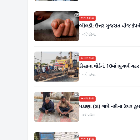
બનાસકાંઠા
ભીલડી; ઉત્તર ગુજરાત વીજ કંપન
1 વર્ષ પહેલા
બનાસકાંઠા
ડીસાના વોર્ડનં. 10માં ભુગર્ભ 
1 વર્ષ પહેલા
બનાસકાંઠા
મડાણા (ડાં) ગામે નંદીના ઉપર હ
1 વર્ષ પહેલા
બનાસકાંઠા