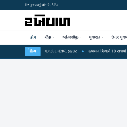
ઉત્તર ગુજરાતનું લોકપ્રિય દૈનિક
હોમ
રાષ્ટ્રીય
આંતરરાષ્ટ્રીય
ગુજરાત
ઉત્તર ગુજ
રા? 6 બાળકોના મોતથી ફફડાટ
બ્રેકિંગ
●
હવામાન વિભાગે 18 રાજ્યો માટે ભારે વરસાદની ચેતવ