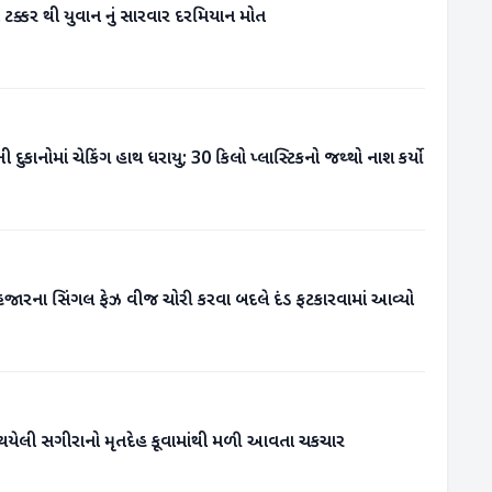
ી ટક્કર થી યુવાન નું સારવાર દરમિયાન મોત
 દુકાનોમાં ચેકિંગ હાથ ધરાયુ; 30 કિલો પ્લાસ્ટિકનો જથ્થો નાશ કર્યો
હજારના સિંગલ ફેઝ વીજ ચોરી કરવા બદલે દંડ ફટકારવામાં આવ્યો
થયેલી સગીરાનો મૃતદેહ કૂવામાંથી મળી આવતા ચકચાર