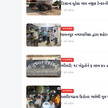
ડિસાના મુડેઠા ગામ નજીક ટેન્કરન
1 વર્ષ પહેલા
બનાસકાંઠા
પાલનપુર નગરપાલિકા દ્વારા શહેરની
1 વર્ષ પહેલા
બનાસકાંઠા
ભીલડી; ૧૮ ખેડૂતોને ૬ લાખ ૪૦ 
1 વર્ષ પહેલા
બનાસકાંઠા
અમીરગઢના કિડોતર ગામેથી ગુમ 
1 વર્ષ પહેલા