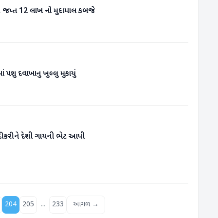
ી જપ્ત 12 લાખ નો મુદામાલ કબજે
 પશુ દવાખાનુ ખુલ્લુ મુકાયું
ં દીકરીને દેશી ગાયની ભેટ આપી
...
204
205
233
આગળ →