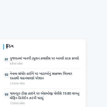
ટ્રેન્ડિંગ
ગુજરાતમાં ખાનગી ટ્યુશન ક્લાસીસ પર આવશે કડક કાયદો
01
6 દિવસ પહેલા
નેનાવા-સાંચોર હાઈવે પર ખાડાઓનું સામ્રાજ્ય બિસ્માર
02
રસ્તાથી વાહનચાલકો પરેશાન
12 કલાક પહેલા
પાલનપુર-ડીસા હાઇવે પર એસઓજી પોલીસે 19.80 લાખનું
03
મોર્ફિન હિરોઈન ઝડપી પાડ્યું
12 કલાક પહેલા