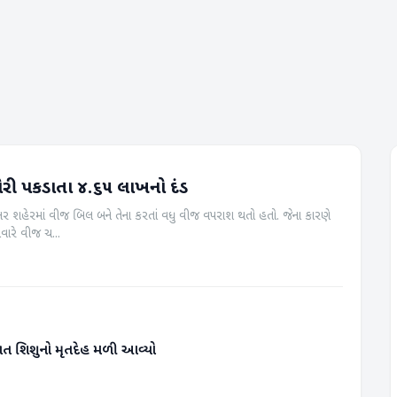
રી પકડાતા ૪.૬૫ લાખનો દંડ
ભાભર શહેરમાં વીજ બિલ બને તેના કરતાં વધુ વીજ વપરાશ થતો હતો. જેના કારણે
વારે વીજ ચ...
જાત શિશુનો મૃતદેહ મળી આવ્યો