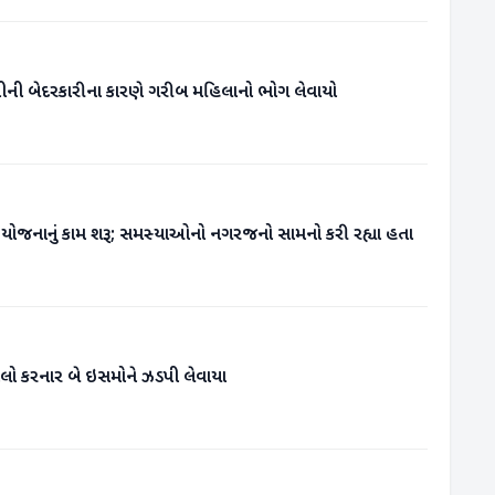
ીની બેદરકારીના કારણે ગરીબ મહિલાનો ભોગ લેવાયો
ગટર યોજનાનું કામ શરૂ; સમસ્યાઓનો નગરજનો સામનો કરી રહ્યા હતા
ુમલો કરનાર બે ઇસમોને ઝડપી લેવાયા