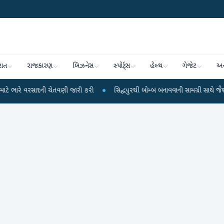
રાત
રાજકારણ
બિઝનેસ
સ્પોર્ટ્સ
હેલ્થ
ગેજેટ
અન
ણી જારી કરી
●
સિદ્ધપુરથી બોમ્બ બનાવવાની સામગ્રી સાથે જૈશના 5 શંકાસ્પદ આતંકી ઝ