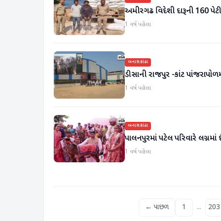
અમીરગઢ વિદેશી દારૂની 160 પેટ
1 વર્ષ પહેલા
બનાસકાંઠા
ડીસાની રાજપુર -કાંટ પાંજરાપોળમાં
1 વર્ષ પહેલા
બનાસકાંઠા
પાલનપુરમાં પટેલ પરિવારે લગ્નમા
1 વર્ષ પહેલા
...
← પાછળ
1
203