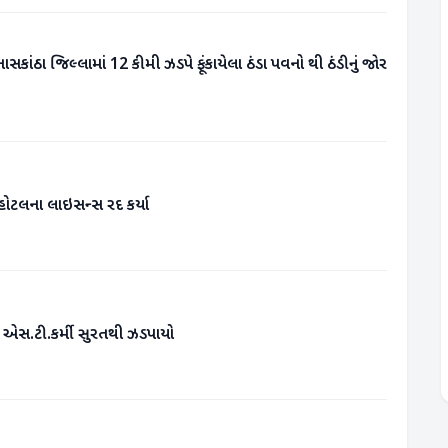
ાંઠા જિલ્લામાં 12 કીમી ઝડપે ફૂંકાયેલા ઠંડા પવનો થી ઠંડીનું જોર
ોટલના લાઇસન્સ રદ કર્યા
રનો એસ.ટી.કર્મી સુરતથી ઝડપાયો