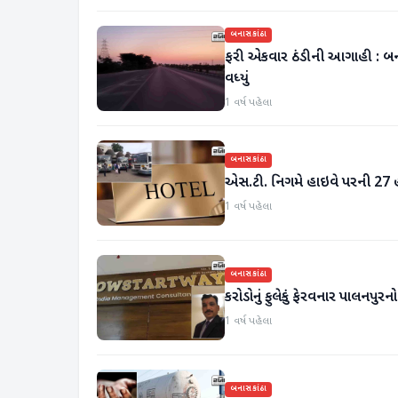
બનાસકાંઠા
ફરી એકવાર ઠંડીની આગાહી : બનાસક
વધ્યું
1 વર્ષ પહેલા
બનાસકાંઠા
એસ.ટી. નિગમે હાઇવે પરની 27 હ
1 વર્ષ પહેલા
બનાસકાંઠા
કરોડોનું ફુલેકું ફેરવનાર પાલનપુ
1 વર્ષ પહેલા
બનાસકાંઠા