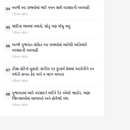
આજે આ રાજ્યોમાં ભારે પવન સાથે વરસાદની આગાહી
04
1 દિવસ પહેલા
ચાંદીના ભાવમાં વધારો, સોનું પણ મોંઘુ થયું
05
1 દિવસ પહેલા
આજે ગુજરાત સહિત આ રાજ્યોમાં ભારેથી અતિભારે
06
વરસાદની આગાહી
5 દિવસ પહેલા
ડીસા કોર્ટનો ચુકાદો: સગીરા પર દુષ્કર્મ કેસમાં આરોપીને ૨૦
07
વર્ષની સખત કેદ અને ૫ લાખ વળતર
6 દિવસ પહેલા
ગુજરાતમાં ભારે વરસાદને લઈને રેડ એલર્ટ જાહેર, ઘણા
08
જિલ્લાઓમાં શાળાઓ અને કોલેજો બંધ
5 દિવસ પહેલા