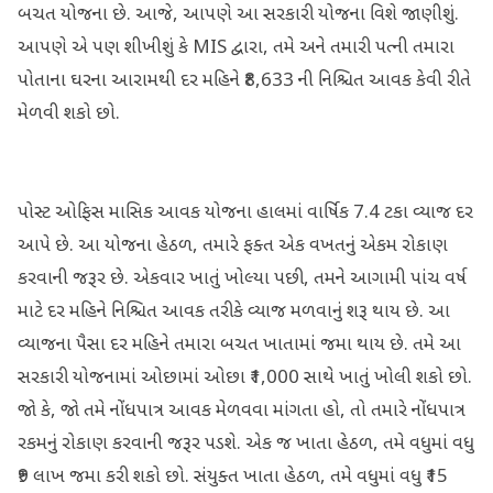
બચત યોજના છે. આજે, આપણે આ સરકારી યોજના વિશે જાણીશું.
આપણે એ પણ શીખીશું કે MIS દ્વારા, તમે અને તમારી પત્ની તમારા
પોતાના ઘરના આરામથી દર મહિને ₹8,633 ની નિશ્ચિત આવક કેવી રીતે
મેળવી શકો છો.
પોસ્ટ ઓફિસ માસિક આવક યોજના હાલમાં વાર્ષિક 7.4 ટકા વ્યાજ દર
આપે છે. આ યોજના હેઠળ, તમારે ફક્ત એક વખતનું એકમ રોકાણ
કરવાની જરૂર છે. એકવાર ખાતું ખોલ્યા પછી, તમને આગામી પાંચ વર્ષ
માટે દર મહિને નિશ્ચિત આવક તરીકે વ્યાજ મળવાનું શરૂ થાય છે. આ
વ્યાજના પૈસા દર મહિને તમારા બચત ખાતામાં જમા થાય છે. તમે આ
સરકારી યોજનામાં ઓછામાં ઓછા ₹1,000 સાથે ખાતું ખોલી શકો છો.
જો કે, જો તમે નોંધપાત્ર આવક મેળવવા માંગતા હો, તો તમારે નોંધપાત્ર
રકમનું રોકાણ કરવાની જરૂર પડશે. એક જ ખાતા હેઠળ, તમે વધુમાં વધુ
₹9 લાખ જમા કરી શકો છો. સંયુક્ત ખાતા હેઠળ, તમે વધુમાં વધુ ₹15