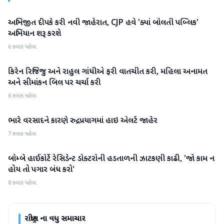
અભિજીત દીપકે કરી નવી જાહેરાત, CJP હવે 'ક્યાં બોલતી પબ્લિક'
રાષ્ટ્રીય
અભિયાન શરૂ કરશે
6 કલાક પહેલા
કિરેન રિજિજુ અને રાહુલ ગાંધીએ ફરી વાતચીત કરી, મહિલા અનામત
રાષ્ટ્રીય
અને સીમાંકન બિલ પર ચર્ચા કરી
6 કલાક પહેલા
ભારે વરસાદને કારણે રુદ્રપ્રયાગમાં હાઇ એલર્ટ જાહેર
રાષ્ટ્રીય
7 કલાક પહેલા
બોમ્બે હાઈકોર્ટે રેસિડેન્ટ ડોક્ટરોની હડતાળની ઝાટકણી કાઢી, 'જો કામ ન
રાષ્ટ્રીય
હોય તો પગાર બંધ કરો'
8 કલાક પહેલા
રાષ્ટ્રીય
ના વધુ સમાચાર