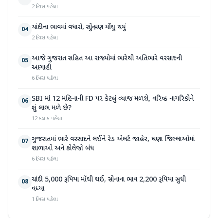
2 દિવસ પહેલા
ચાંદીના ભાવમાં વધારો, સોનું પણ મોંઘુ થયું
04
2 દિવસ પહેલા
આજે ગુજરાત સહિત આ રાજ્યોમાં ભારેથી અતિભારે વરસાદની
05
આગાહી
6 દિવસ પહેલા
SBI માં 12 મહિનાની FD પર કેટલું વ્યાજ મળશે, વરિષ્ઠ નાગરિકોને
06
શું લાભ મળે છે?
12 કલાક પહેલા
ગુજરાતમાં ભારે વરસાદને લઈને રેડ એલર્ટ જાહેર, ઘણા જિલ્લાઓમાં
07
શાળાઓ અને કોલેજો બંધ
6 દિવસ પહેલા
ચાંદી 5,000 રૂપિયા મોંઘી થઈ, સોનાના ભાવ 2,200 રૂપિયા સુધી
08
વધ્યા
1 દિવસ પહેલા