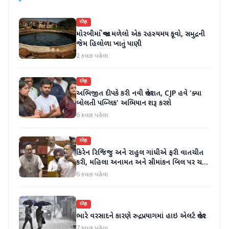
રાષ્ટ્રીય
મોરબીમાં જોવા મળેલો એક રહસ્યમય કૂવો, સમુદ્રની
જેમ હિલોળા ખાતું પાણી
2 કલાક પહેલા
રાષ્ટ્રીય
અભિજીત દીપકે કરી નવી જાહેરાત, CJP હવે 'ક્યા
બોલતી પબ્લિક' અભિયાન શરૂ કરશે
6 કલાક પહેલા
રાષ્ટ્રીય
કિરેન રિજિજુ અને રાહુલ ગાંધીએ ફરી વાતચીત
કરી, મહિલા અનામત અને સીમાંકન બિલ પર ચર્ચા
કરી
6 કલાક પહેલા
રાષ્ટ્રીય
ભારે વરસાદને કારણે રુદ્રપ્રયાગમાં હાઇ એલર્ટ જાહેર
7 કલાક પહેલા