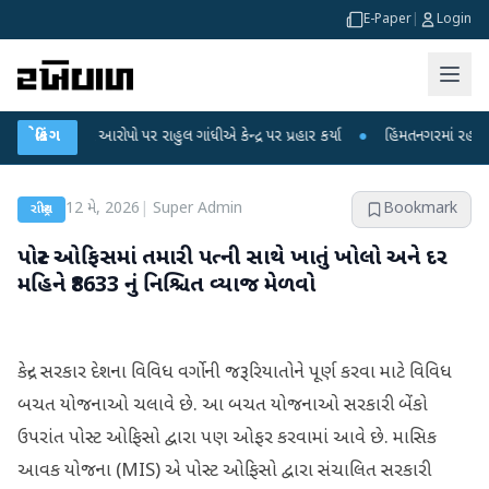
E-Paper
|
Login
કના આરોપો પર રાહુલ ગાંધીએ કેન્દ્ર પર પ્રહાર કર્યા
બ્રેકિંગ
●
હિંમતનગરમાં રહસ્યમય વાયરસ
12 મે, 2026
|
Super Admin
Bookmark
રાષ્ટ્રીય
પોસ્ટ ઓફિસમાં તમારી પત્ની સાથે ખાતું ખોલો અને દર
મહિને ₹8633 નું નિશ્ચિત વ્યાજ મેળવો
કેન્દ્ર સરકાર દેશના વિવિધ વર્ગોની જરૂરિયાતોને પૂર્ણ કરવા માટે વિવિધ
બચત યોજનાઓ ચલાવે છે. આ બચત યોજનાઓ સરકારી બેંકો
ઉપરાંત પોસ્ટ ઓફિસો દ્વારા પણ ઓફર કરવામાં આવે છે. માસિક
આવક યોજના (MIS) એ પોસ્ટ ઓફિસો દ્વારા સંચાલિત સરકારી