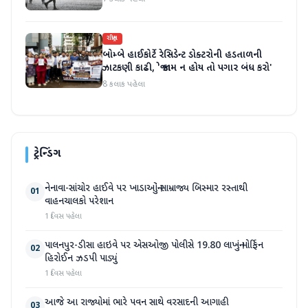
રાષ્ટ્રીય
બોમ્બે હાઈકોર્ટે રેસિડેન્ટ ડોક્ટરોની હડતાળની
ઝાટકણી કાઢી, 'જો કામ ન હોય તો પગાર બંધ કરો'
8 કલાક પહેલા
ટ્રેન્ડિંગ
નેનાવા-સાંચોર હાઈવે પર ખાડાઓનું સામ્રાજ્ય બિસ્માર રસ્તાથી
01
વાહનચાલકો પરેશાન
1 દિવસ પહેલા
પાલનપુર-ડીસા હાઇવે પર એસઓજી પોલીસે 19.80 લાખનું મોર્ફિન
02
હિરોઈન ઝડપી પાડ્યું
1 દિવસ પહેલા
આજે આ રાજ્યોમાં ભારે પવન સાથે વરસાદની આગાહી
03