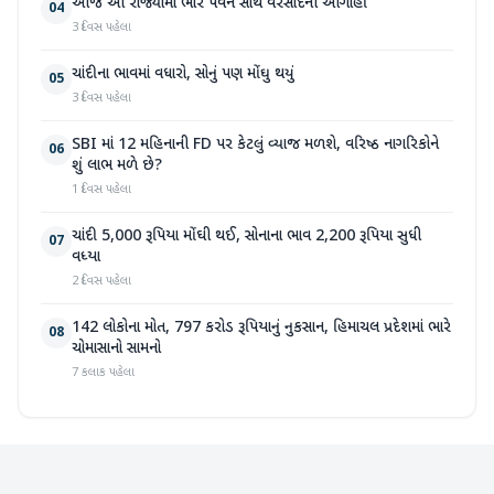
આજે આ રાજ્યોમાં ભારે પવન સાથે વરસાદની આગાહી
04
3 દિવસ પહેલા
ચાંદીના ભાવમાં વધારો, સોનું પણ મોંઘુ થયું
05
3 દિવસ પહેલા
SBI માં 12 મહિનાની FD પર કેટલું વ્યાજ મળશે, વરિષ્ઠ નાગરિકોને
06
શું લાભ મળે છે?
1 દિવસ પહેલા
ચાંદી 5,000 રૂપિયા મોંઘી થઈ, સોનાના ભાવ 2,200 રૂપિયા સુધી
07
વધ્યા
2 દિવસ પહેલા
142 લોકોના મોત, 797 કરોડ રૂપિયાનું નુકસાન, હિમાચલ પ્રદેશમાં ભારે
08
ચોમાસાનો સામનો
7 કલાક પહેલા