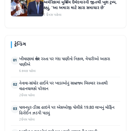
અમેરિકામાં મુસ્લિમ ઉમેદવારની જીતથી ખુશ ટ્રમ્પ,
કહ્યું, 'આ અમારા માટે સારા સમાચાર છે'
1 દિવસ પહેલા
ટ્રેન્ડિંગ
ખીમાણામાં જાહેર રસ્તા પર ગંદા પાણીનો નિકાલ, વેપારીઓ આકરા
01
પાણીએ
6 કલાક પહેલા
નેનાવા-સાંચોર હાઈવે પર ખાડાઓનું સામ્રાજ્ય બિસ્માર રસ્તાથી
02
વાહનચાલકો પરેશાન
2 દિવસ પહેલા
પાલનપુર-ડીસા હાઇવે પર એસઓજી પોલીસે 19.80 લાખનું મોર્ફિન
03
હિરોઈન ઝડપી પાડ્યું
2 દિવસ પહેલા