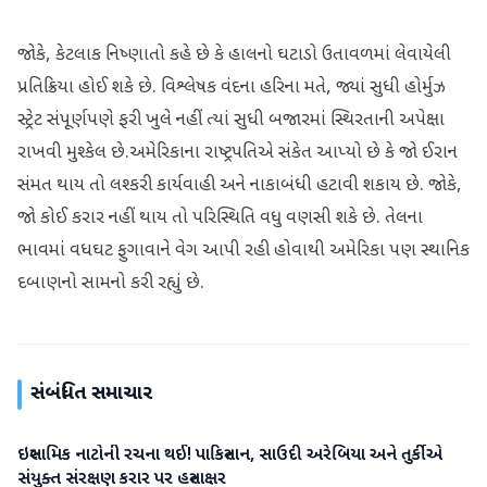
જોકે, કેટલાક નિષ્ણાતો કહે છે કે હાલનો ઘટાડો ઉતાવળમાં લેવાયેલી
પ્રતિક્રિયા હોઈ શકે છે. વિશ્લેષક વંદના હરિના મતે, જ્યાં સુધી હોર્મુઝ
સ્ટ્રેટ સંપૂર્ણપણે ફરી ખુલે નહીં ત્યાં સુધી બજારમાં સ્થિરતાની અપેક્ષા
રાખવી મુશ્કેલ છે.અમેરિકાના રાષ્ટ્રપતિએ સંકેત આપ્યો છે કે જો ઈરાન
સંમત થાય તો લશ્કરી કાર્યવાહી અને નાકાબંધી હટાવી શકાય છે. જોકે,
જો કોઈ કરાર નહીં થાય તો પરિસ્થિતિ વધુ વણસી શકે છે. તેલના
ભાવમાં વધઘટ ફુગાવાને વેગ આપી રહી હોવાથી અમેરિકા પણ સ્થાનિક
દબાણનો સામનો કરી રહ્યું છે.
સંબંધિત સમાચાર
ઇસ્લામિક નાટોની રચના થઈ! પાકિસ્તાન, સાઉદી અરેબિયા અને તુર્કીએ
આંતરરાષ્ટ્રીય
સંયુક્ત સંરક્ષણ કરાર પર હસ્તાક્ષર