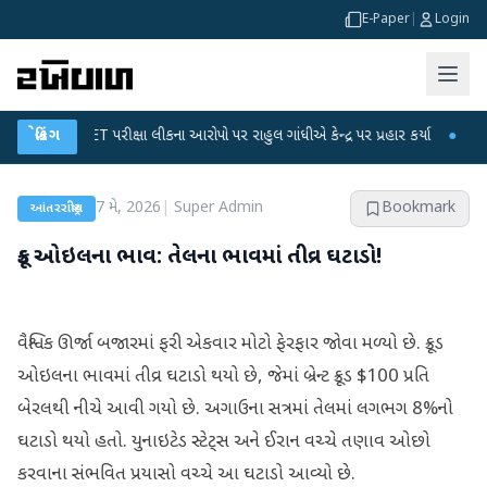
E-Paper
|
Login
C-NET પરીક્ષા લીકના આરોપો પર રાહુલ ગાંધીએ કેન્દ્ર પર પ્રહાર કર્યા
બ્રેકિંગ
●
હિંમતનગરમાં
7 મે, 2026
|
Super Admin
Bookmark
આંતરરાષ્ટ્રીય
ક્રૂડ ઓઇલના ભાવ: તેલના ભાવમાં તીવ્ર ઘટાડો!
વૈશ્વિક ઊર્જા બજારમાં ફરી એકવાર મોટો ફેરફાર જોવા મળ્યો છે. ક્રૂડ
ઓઇલના ભાવમાં તીવ્ર ઘટાડો થયો છે, જેમાં બ્રેન્ટ ક્રૂડ $100 પ્રતિ
બેરલથી નીચે આવી ગયો છે. અગાઉના સત્રમાં તેલમાં લગભગ 8%નો
ઘટાડો થયો હતો. યુનાઇટેડ સ્ટેટ્સ અને ઈરાન વચ્ચે તણાવ ઓછો
કરવાના સંભવિત પ્રયાસો વચ્ચે આ ઘટાડો આવ્યો છે.