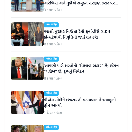
અરેબિયા અને તુર્કીએ સંયુક્ત સંરક્ષણ કરાર પર
હસ્તાક્ષર
3 કલાક પહેલા
આંતરરાષ્ટ્રીય
પદ્મશ્રી પુરસ્કાર વિજેતા રેમો ફર્નાન્ડીસે લાઇવ
કોન્સર્ટમાંથી નિવૃત્તિની જાહેરાત કરી
8 કલાક પહેલા
આંતરરાષ્ટ્રીય
આપણી પાસે શસ્ત્રોનો "વિશાળ ભંડાર" છે, ઈરાન
"ગરીબ" છે, ટ્રમ્પનું નિવેદન
8 કલાક પહેલા
આંતરરાષ્ટ્રીય
પીએમ મોદીને ઇઝરાયલી વડાપ્રધાન નેતન્યાહૂનો
ફોન આવ્યો
1 દિવસ પહેલા
આંતરરાષ્ટ્રીય