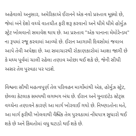
અહેવાલો અનુસાર, અમેરિકાએ ઈરાનને એક નવો પ્રસ્તાવ મૂક્યો છે,
જેમાં બંને દેશો વચ્ચે વાતચીત ફરી શરૂ કરવાનો અને ધીમે ધીમે હોર્મુઝ
સ્ટ્રેટ ખોલવાનો સમાવેશ થાય છે. આ પ્રસ્તાવ "એક પાનાના મેમોરેન્ડમ"
ના રૂપમાં રજૂ કરવામાં આવ્યો છે. ઈરાન આગામી દિવસોમાં જવાબ
આપે તેવી અપેક્ષા છે. આ સમાચારથી રોકાણકારોમાં આશા જાગી છે
કે મધ્ય પૂર્વમાં ચાલી રહેલા તણાવ ઓછા થઈ શકે છે, જેની સીધી
અસર તેલ પુરવઠા પર પડશે.
વિશ્વના સૌથી મહત્વપૂર્ણ તેલ પરિવહન માર્ગોમાંથી એક, હોર્મુઝ સ્ટ્રેટ,
છેલ્લા કેટલાક સમયથી લગભગ બંધ છે. ઈરાન અને યુનાઇટેડ સ્ટેટ્સ
વચ્ચેના તણાવને કારણે આ માર્ગ ખોરવાઈ ગયો છે. નિષ્ણાતોના મતે,
આ માર્ગ ફરીથી ખોલવાથી વૈશ્વિક તેલ પુરવઠામાં નોંધપાત્ર સુધારો થઈ
શકે છે અને કિંમતોમાં વધુ ઘટાડો થઈ શકે છે.