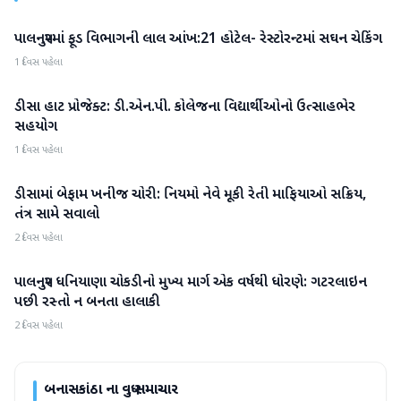
પાલનપુરમાં ફૂડ વિભાગની લાલ આંખ:21 હોટેલ- રેસ્ટોરન્ટમાં સઘન ચેકિંગ
બનાસકાંઠા
1 દિવસ પહેલા
ડીસા હાટ પ્રોજેક્ટ: ડી.એન.પી. કોલેજના વિદ્યાર્થીઓનો ઉત્સાહભેર
બનાસકાંઠા
સહયોગ
1 દિવસ પહેલા
ડીસામાં બેફામ ખનીજ ચોરી: નિયમો નેવે મૂકી રેતી માફિયાઓ સક્રિય,
બનાસકાંઠા
તંત્ર સામે સવાલો
2 દિવસ પહેલા
પાલનપુર ધનિયાણા ચોકડીનો મુખ્ય માર્ગ એક વર્ષથી ધોરણે: ગટરલાઇન
બનાસકાંઠા
પછી રસ્તો ન બનતા હાલાકી
2 દિવસ પહેલા
બનાસકાંઠા
ના વધુ સમાચાર