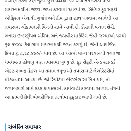
વેચાણ કરતી ત્રણ જુદી-જુદી પેઢીઓ પર અચાનક દરોડા પાડી
શંકાસ્પદ ઘીનો જથ્થો જપ્ત કરવામાં આવ્યો છે. સિનિયર ફૂડ સેફટી
ઓફિસર એચ.વી. ગુર્જર અને ટીમ દ્વારા હાથ ધરવામાં આવેલી આ
તપાસમાં ચોંકાવનારી વિગતો સામે આવી છે. ડીસાની પંચાલ શેરી,
બનાસ ઇન્ડસ્ટ્રીયલ એરિયા અને જયવીર માર્કેટિંગ જેવી જગ્યાઓ પરથી
કુલ ૧૪૪૪ કિલોગ્રામ શંકાસ્પદ ઘી જપ્ત કરાયું છે, જેની અંદાજિત
કિંમત રૂ. ૮,૨૮,૪૯૦/- થાય છે. આ એકમો માન્ય પરવાનગી વગર જ
ધમધમતા હોવાનું પણ તપાસમાં ખુલ્યું છે. ફૂડ સેફટી એન્ડ સ્ટાન્ડર્ડ
એક્ટ-૨૦૦૬ હેઠળ આ તમામ નમૂનાઓ તપાસ માટે લેબોરેટરીમાં
મોકલવામાં આવ્યા છે. જો રિપોર્ટમાં ભેળસેળ સાબિત થશે, તો
જવાબદારો સામે કડક કાયદેસરની કાર્યવાહી કરવામાં આવશે. તંત્રની
આ કામગીરીથી ભેળસેળિયા તત્વોમાં ફફડાટ વ્યાપી ગયો છે.
સંબંધિત સમાચાર