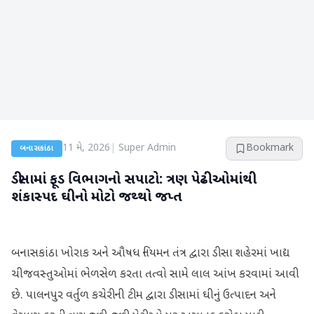
11 મે, 2026
|
Super Admin
Bookmark
બનાસકાંઠા
ડીસામાં ફૂડ વિભાગનો સપાટો: ત્રણ પેઢીઓમાંથી
શંકાસ્પદ ઘીનો મોટો જથ્થો જપ્ત
બનાસકાંઠા ખોરાક અને ઔષધ નિયમન તંત્ર દ્વારા ડીસા શહેરમાં ખાદ્ય
ચીજવસ્તુઓમાં ભેળસેળ કરતા તત્વો સામે લાલ આંખ કરવામાં આવી
છે. પાલનપુર વર્તુળ કચેરીની ટીમ દ્વારા ડીસામાં ઘીનું ઉત્પાદન અને