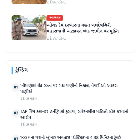
2 દિવસ પહેલા
બનાસકાંઠા
ઓગડ દેવ દરબારના મહંત બલદેવગિરી
મહારાજની અટકાયત બાદ જામીન પર મુક્તિ
2 દિવસ પહેલા
ટ્રેન્ડિંગ
ખીમાણામાં જાહેર રસ્તા પર ગંદા પાણીનો નિકાલ, વેપારીઓ આકરા
01
પાણીએ
2 દિવસ પહેલા
IAF વિંગ કમાન્ડર હનીટ્રેપમાં ફસાયા, સંવેદનશીલ માહિતી લીક કરવાનો
02
આરોપ
1 દિવસ પહેલા
‘KGF’ના યશનો ખૂંખાર અવતાર! ‘ટોક્સિક’ના 4:38 મિનિટના ટ્રેલરે
03