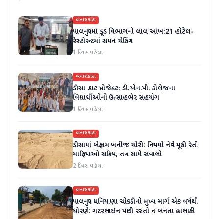
બનાસકાંઠા
પાલનપુરમાં ફૂડ વિભાગની લાલ આંખ:21 હોટેલ-
રેસ્ટોરન્ટમાં સઘન ચેકિંગ
1 દિવસ પહેલા
બનાસકાંઠા
ડીસા હાટ પ્રોજેક્ટ: ડી.એન.પી. કોલેજના
વિદ્યાર્થીઓનો ઉત્સાહભેર સહયોગ
1 દિવસ પહેલા
બનાસકાંઠા
ડીસામાં બેફામ ખનીજ ચોરી: નિયમો નેવે મૂકી રેતી
માફિયાઓ સક્રિય, તંત્ર સામે સવાલો
2 દિવસ પહેલા
બનાસકાંઠા
પાલનપુર ધનિયાણા ચોકડીનો મુખ્ય માર્ગ એક વર્ષથી
ધોરણે: ગટરલાઇન પછી રસ્તો ન બનતા હાલાકી