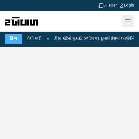
E-Paper
|
Login
ત્નીએ વેચી મારી
બ્રેકિંગ
●
ડીસા કોર્ટનો ચુકાદો: સગીરા પર દુષ્કર્મ કેસમાં આરોપીને ૨૦ વર્ષન