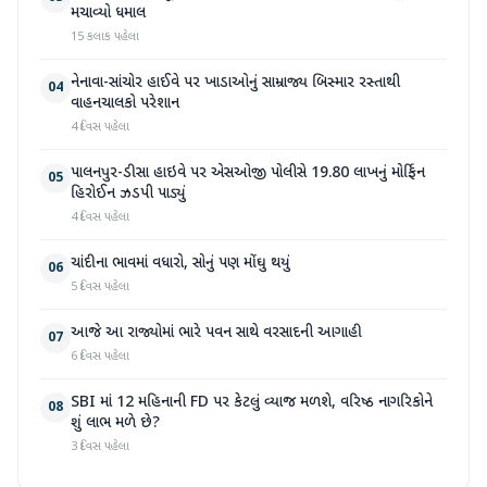
મચાવ્યો ધમાલ
15 કલાક પહેલા
નેનાવા-સાંચોર હાઈવે પર ખાડાઓનું સામ્રાજ્ય બિસ્માર રસ્તાથી
04
વાહનચાલકો પરેશાન
4 દિવસ પહેલા
પાલનપુર-ડીસા હાઇવે પર એસઓજી પોલીસે 19.80 લાખનું મોર્ફિન
05
હિરોઈન ઝડપી પાડ્યું
4 દિવસ પહેલા
ચાંદીના ભાવમાં વધારો, સોનું પણ મોંઘુ થયું
06
5 દિવસ પહેલા
આજે આ રાજ્યોમાં ભારે પવન સાથે વરસાદની આગાહી
07
6 દિવસ પહેલા
SBI માં 12 મહિનાની FD પર કેટલું વ્યાજ મળશે, વરિષ્ઠ નાગરિકોને
08
શું લાભ મળે છે?
3 દિવસ પહેલા