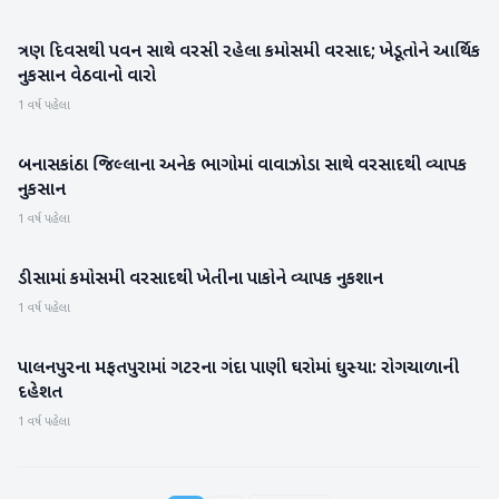
ત્રણ દિવસથી પવન સાથે વરસી રહેલા કમોસમી વરસાદ; ખેડૂતોને આર્થિક
બનાસકાંઠા
નુકસાન વેઠવાનો વારો
1 વર્ષ પહેલા
બનાસકાંઠા જિલ્લાના અનેક ભાગોમાં વાવાઝોડા સાથે વરસાદથી વ્યાપક
બનાસકાંઠા
નુકસાન
1 વર્ષ પહેલા
ડીસામાં કમોસમી વરસાદથી ખેતીના પાકોને વ્યાપક નુકશાન
બનાસકાંઠા
1 વર્ષ પહેલા
પાલનપુરના મફતપુરામાં ગટરના ગંદા પાણી ઘરોમાં ઘુસ્યા: રોગચાળાની
બનાસકાંઠા
દહેશત
1 વર્ષ પહેલા