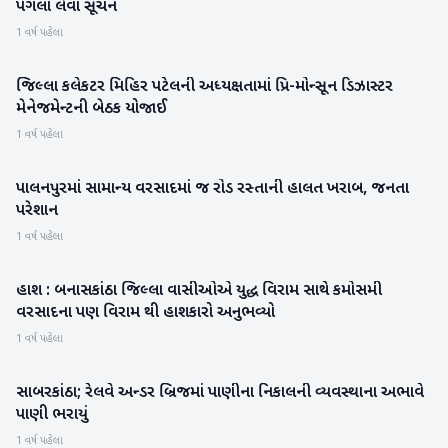
પગલાં લેવા સૂચન
1 વર્ષ પહેલા
જિલ્લા કલેકટર મિહિર પટેલની અધ્યક્ષતામાં પ્રિ-મોન્સૂન ડિઝાસ્ટર
બનાસકાંઠા
મેનેજમેન્ટની બેઠક યોજાઈ
1 વર્ષ પહેલા
પાલનપુરમાં સામાન્ય વરસાદમાં જ રોડ રસ્તાની હાલત ખરાબ, જનતા
બનાસકાંઠા
પરેશાન
1 વર્ષ પહેલા
હાશ : બનાસકાંઠા જિલ્લા વાસીઓએ યુદ્ધ વિરામ સાથે કમોસમી
બનાસકાંઠા
વરસાદના પણ વિરામ થી હાશકારો અનુભવ્યો
1 વર્ષ પહેલા
સાબરકાંઠા; રેલવે અન્ડર બ્રિજમાં પાણીના નિકાલની વ્યવસ્થાના અભાવે
સાબરકાંઠા
પાણી ભરાયું
1 વર્ષ પહેલા