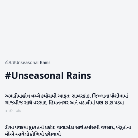
હોમ
/
#Unseasonal Rains
#
Unseasonal Rains
અષાઢી માહોલ વચ્ચે કમોસમી આફત: સાબરકાંઠા જિલ્લાના પોશીનામાં
સાબરકાંઠા
ગાજવીજ સાથે વરસાદ, હિંમતનગર અને વડાલીમાં પણ છાંટા પડ્યા
3 મહિના પહેલા
ડીસા પંથકમાં કુદરતનો પ્રકોપ: વાવાઝોડા સાથે કમોસમી વરસાદ, ખેડૂતોના
બનાસકાંઠા
મોંએ આવેલો કોળિયો છીનવાયો