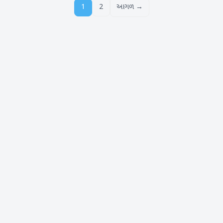
1
2
આગળ →