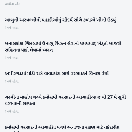
4 મહિના પહેલા
આબુની અરવલ્લીની પહાડીઓનું સૌંદર્ય સોળે કળાએ ખીલી ઉઠ્યું
બનાસકાંઠા
1 વર્ષ પહેલા
બનાસકાંઠા જિલ્લામાં ઉનાળુ સિઝન લેવાનો ધમધમાટ; ખેડૂતો બાજરી
બનાસકાંઠા
સહિતના પાકો લેવામાં વ્યસ્ત
1 વર્ષ પહેલા
અમીરગઢમાં મોડી રાત્રે વાવાઝોડા સાથે વરસાદએ વિનાશ વેર્યો
બનાસકાંઠા
1 વર્ષ પહેલા
ગરમીના માહોલ વચ્ચે કમોસમી વરસાદની આગાહી આજ થી 27 મે સુધી
બનાસકાંઠા
વરસાદની શક્યતા
1 વર્ષ પહેલા
કમોસમી વરસાદની આગાહીના પગલે અનાજના રક્ષણ માટે તકેદારીના
બનાસકાંઠા