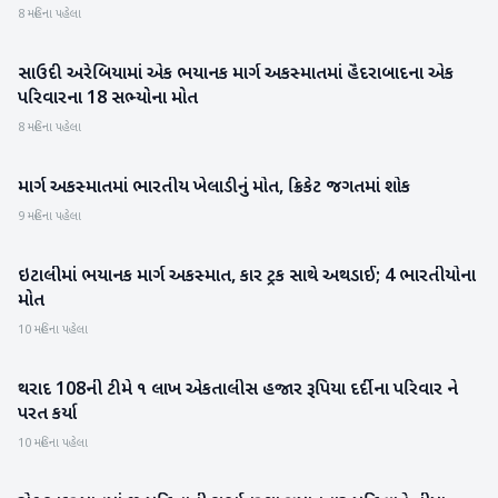
8 મહિના પહેલા
સાઉદી અરેબિયામાં એક ભયાનક માર્ગ અકસ્માતમાં હૈદરાબાદના એક
રાષ્ટ્રીય
પરિવારના 18 સભ્યોના મોત
8 મહિના પહેલા
માર્ગ અકસ્માતમાં ભારતીય ખેલાડીનું મોત, ક્રિકેટ જગતમાં શોક
રમતગમત
9 મહિના પહેલા
ઇટાલીમાં ભયાનક માર્ગ અકસ્માત, કાર ટ્રક સાથે અથડાઈ; 4 ભારતીયોના
આંતરરાષ્ટ્રીય
મોત
10 મહિના પહેલા
થરાદ 108ની ટીમે ૧ લાખ એકતાલીસ હજાર રૂપિયા દર્દીના પરિવાર ને
બનાસકાંઠા
પરત કર્યા
10 મહિના પહેલા