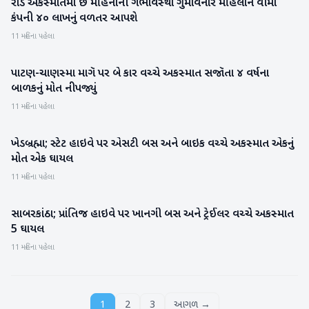
રોડ અકસ્‍માતમાં છ મહિનાની ગર્ભાવસ્‍થા ગુમાવનાર મહિલાને વીમા
રાષ્ટ્રીય
કંપની ૪૦ લાખનું વળતર આપશે
11 મહિના પહેલા
પાટણ-ચાણસ્મા માગૅ પર બે કાર વચ્ચે અકસ્માત સજૉતા ૪ વર્ષના
પાટણ
બાળકનું મોત નીપજ્યું
11 મહિના પહેલા
ખેડબ્રહ્મા; સ્ટેટ હાઇવે પર એસટી બસ અને બાઇક વચ્ચે અકસ્માત એકનું
સાબરકાંઠા
મોત એક ઘાયલ
11 મહિના પહેલા
સાબરકાંઠા; પ્રાંતિજ હાઇવે પર ખાનગી બસ અને ટ્રેઈલર વચ્ચે અકસ્માત
સાબરકાંઠા
5 ઘાયલ
11 મહિના પહેલા
1
2
3
આગળ →