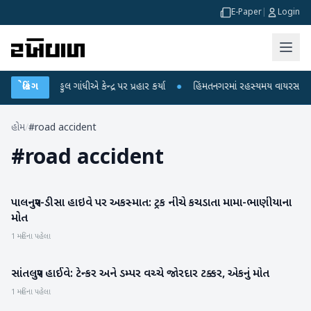
E-Paper
|
Login
પર રાહુલ ગાંધીએ કેન્દ્ર પર પ્રહાર કર્યા
બ્રેકિંગ
●
હિંમતનગરમાં રહસ્યમય વાયરસ કે ચાંદીપ
હોમ
/
#road accident
#
road accident
પાલનપુર-ડીસા હાઇવે પર અકસ્માત: ટ્રક નીચે કચડાતા મામા-ભાણીયાના
બનાસકાંઠા
મોત
1 મહિના પહેલા
સાંતલપુર હાઈવે: ટેન્કર અને ડમ્પર વચ્ચે જોરદાર ટક્કર, એકનું મોત
પાટણ
1 મહિના પહેલા