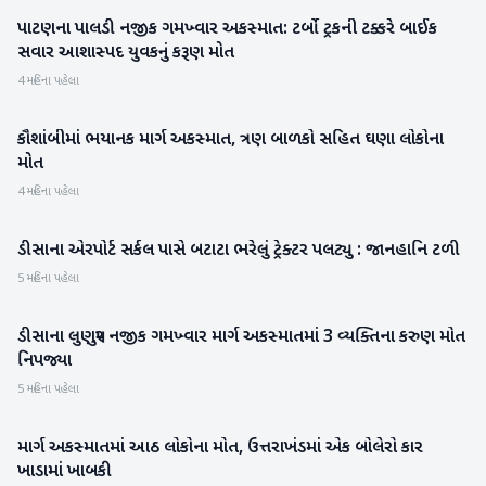
પાટણના પાલડી નજીક ગમખ્વાર અકસ્માત: ટર્બો ટ્રકની ટક્કરે બાઈક
પાટણ
સવાર આશાસ્પદ યુવકનું કરૂણ મોત
4 મહિના પહેલા
કૌશાંબીમાં ભયાનક માર્ગ અકસ્માત, ત્રણ બાળકો સહિત ઘણા લોકોના
રાષ્ટ્રીય
મોત
4 મહિના પહેલા
ડીસાના એરપોર્ટ સર્કલ પાસે બટાટા ભરેલું ટ્રેક્ટર પલટ્યુ : જાનહાનિ ટળી
બનાસકાંઠા
5 મહિના પહેલા
ડીસાના લુણપુર નજીક ગમખ્વાર માર્ગ અકસ્માતમાં 3 વ્યક્તિના કરુણ મોત
બનાસકાંઠા
નિપજ્યા
5 મહિના પહેલા
માર્ગ અકસ્માતમાં આઠ લોકોના મોત, ઉત્તરાખંડમાં એક બોલેરો કાર
રાષ્ટ્રીય
ખાડામાં ખાબકી