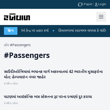
E-Paper
|
Login
લ ગાંધીએ કેન્દ્ર પર પ્રહાર કર્યા
બ્રેકિંગ
●
હિંમતનગરમાં રહસ્યમય વાયરસ કે ચાંદીપુરા? 6
હોમ
/
#Passengers
#
Passengers
સાઉદી અરેબિયામાં ભયાનક માર્ગ અકસ્માતમાં 42 ભારતીય મુસાફરોના
આંતરરાષ્ટ્રીય
મોત; હેલ્પલાઇન નંબર જાહેર
8 મહિના પહેલા
પાટણમાં આઇકોનિક બસ સ્ટેશનના રૂટ પરના દબાણો દુર કરાયા
પાટણ
8 મહિના પહેલા