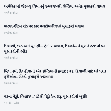
અમેરિકામાં જેટબ્લુ વિમાનનું ઇમરજન્સી લેન્ડિંગ, અનેક મુસાફરો ઘાયલ
આંતરરાષ્ટ્રીય
9 મહિના પહેલા
પાટણ-ઊંઝા રોડ પર કાર પલટી મારી જતાં મુસાફરો ધવાયા
પાટણ
9 મહિના પહેલા
દિવાળી, છઠ અને ચૂંટણી... ટ્રેનો ખચાખચ, દિલ્હી અને મુંબઈ સ્ટેશનો પર
રાષ્ટ્રીય
મુસાફરોની ભીડ
9 મહિના પહેલા
મિલાનથી દિલ્હી જતી એર ઇન્ડિયાની ફ્લાઇટ રદ, દિવાળી માટે ઘરે પરત
રાષ્ટ્રીય
ફરી રહેલા સેંકડો મુસાફરો અટવાયા
9 મહિના પહેલા
પટના મેટ્રો: બિહારમાં પહેલી મેટ્રો રેલ શરૂ, મુસાફરોમાં ખુશી!
રાષ્ટ્રીય
10 મહિના પહેલા