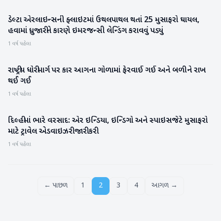
ડેલ્ટા એરલાઇન્સની ફ્લાઇટમાં ઉથલપાથલ થતાં 25 મુસાફરો ઘાયલ,
આંતરરાષ્ટ્રીય
હવામાં ધ્રુજારીને કારણે ઇમરજન્સી લેન્ડિંગ કરાવવું પડ્યું
1 વર્ષ પહેલા
રાષ્ટ્રીય ધોરીમાર્ગ પર કાર આગના ગોળામાં ફેરવાઈ ગઈ અને બળીને રાખ
રાષ્ટ્રીય
થઈ ગઈ
1 વર્ષ પહેલા
દિલ્હીમાં ભારે વરસાદ: એર ઇન્ડિયા, ઇન્ડિગો અને સ્પાઇસજેટે મુસાફરો
રાષ્ટ્રીય
માટે ટ્રાવેલ એડવાઇઝરી જારી કરી
1 વર્ષ પહેલા
← પાછળ
1
2
3
4
આગળ →