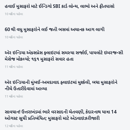
હવાઈ મુસાફરો માટે ઈન્ડિગો SBI કાર્ડ લોન્ચ, લાભો અને ફી તપાસો
રાષ્ટ્રીય
10 મહિના પહેલા
60 થી વધુ મુસાફરોને લઈ જતી બસમાં અચાનક આગ લાગી
રાષ્ટ્રીય
10 મહિના પહેલા
એર ઇન્ડિયા એક્સપ્રેસ ફ્લાઇટમાં સમસ્યા સર્જાઈ, પાયલોટે ઇમરજન્સી
રાષ્ટ્રીય
મેસેજ મોકલ્યો; ૧૬૧ મુસાફરો સવાર હતા
11 મહિના પહેલા
એર ઇન્ડિયાની મુંબઈ-અમદાવાદ ફ્લાઇટમાં મુશ્કેલી, બધા મુસાફરોને
રાષ્ટ્રીય
નીચે ઉતારી દેવામાં આવ્યા
11 મહિના પહેલા
સાવધાન! ઉત્તરાખંડમાં ભારે વરસાદની ચેતવણી, કેદારનાથ યાત્રા 14
રાષ્ટ્રીય
ઓગસ્ટ સુધી પ્રતિબંધિત; મુસાફરો માટે એડવાઇઝરી જારી
12 મહિના પહેલા