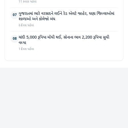
11 કલાક પહેલા
ગુજરાતમાં ભારે વરસાદને લઈને રેડ એલર્ટ જાહેર, ઘણા જિલ્લાઓમાં
07
શાળાઓ અને કોલેજો બંધ
6 દિવસ પહેલા
ચાંદી 5,000 રૂપિયા મોંઘી થઈ, સોનાના ભાવ 2,200 રૂપિયા સુધી
08
વધ્યા
1 દિવસ પહેલા