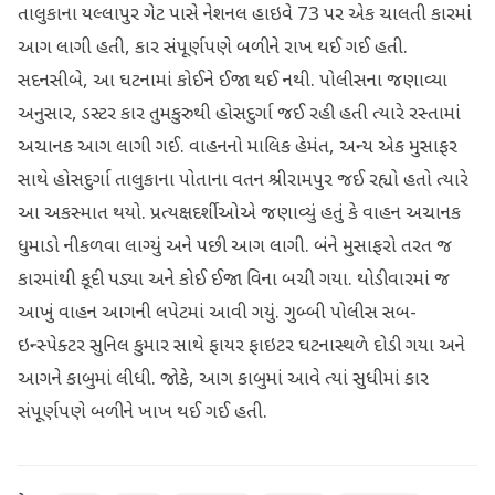
તાલુકાના યલ્લાપુર ગેટ પાસે નેશનલ હાઇવે 73 પર એક ચાલતી કારમાં
આગ લાગી હતી, કાર સંપૂર્ણપણે બળીને રાખ થઈ ગઈ હતી.
સદનસીબે, આ ઘટનામાં કોઈને ઈજા થઈ નથી. પોલીસના જણાવ્યા
અનુસાર, ડસ્ટર કાર તુમકુરુથી હોસદુર્ગા જઈ રહી હતી ત્યારે રસ્તામાં
અચાનક આગ લાગી ગઈ. વાહનનો માલિક હેમંત, અન્ય એક મુસાફર
સાથે હોસદુર્ગા તાલુકાના પોતાના વતન શ્રીરામપુર જઈ રહ્યો હતો ત્યારે
આ અકસ્માત થયો. પ્રત્યક્ષદર્શીઓએ જણાવ્યું હતું કે વાહન અચાનક
ધુમાડો નીકળવા લાગ્યું અને પછી આગ લાગી. બંને મુસાફરો તરત જ
કારમાંથી કૂદી પડ્યા અને કોઈ ઈજા વિના બચી ગયા. થોડીવારમાં જ
આખું વાહન આગની લપેટમાં આવી ગયું. ગુબ્બી પોલીસ સબ-
ઇન્સ્પેક્ટર સુનિલ કુમાર સાથે ફાયર ફાઇટર ઘટનાસ્થળે દોડી ગયા અને
આગને કાબુમાં લીધી. જોકે, આગ કાબુમાં આવે ત્યાં સુધીમાં કાર
સંપૂર્ણપણે બળીને ખાખ થઈ ગઈ હતી.