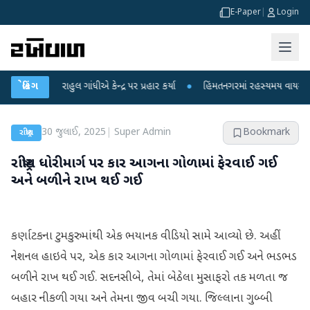
E-Paper
|
Login
પર રાહુલ ગાંધીએ કેન્દ્ર પર પ્રહાર કર્યા
બ્રેકિંગ
●
હિંમતનગરમાં રહસ્યમય વાયરસ કે ચાંદીપ
30 જુલાઈ, 2025
|
Super Admin
Bookmark
રાષ્ટ્રીય
રાષ્ટ્રીય ધોરીમાર્ગ પર કાર આગના ગોળામાં ફેરવાઈ ગઈ
અને બળીને રાખ થઈ ગઈ
કર્ણાટકના ટુમકુરુમાંથી એક ભયાનક વીડિયો સામે આવ્યો છે. અહીં
નેશનલ હાઇવે પર, એક કાર આગના ગોળામાં ફેરવાઈ ગઈ અને ભડભડ
બળીને રાખ થઈ ગઈ. સદનસીબે, તેમાં બેઠેલા મુસાફરો તક મળતા જ
બહાર નીકળી ગયા અને તેમના જીવ બચી ગયા. જિલ્લાના ગુબ્બી