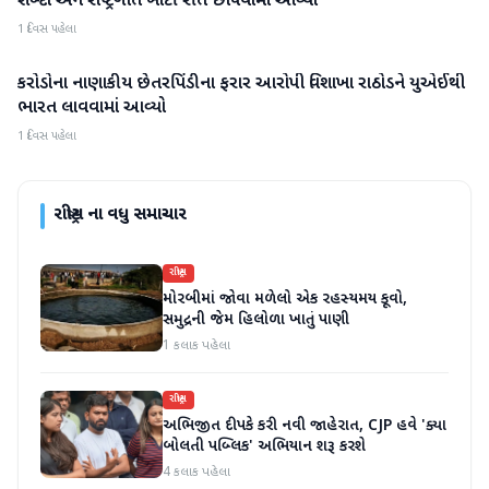
શબ્દો અને રાષ્ટ્રગીત ખોટી રીતે છાપવામાં આવ્યા
1 દિવસ પહેલા
કરોડોના નાણાકીય છેતરપિંડીના ફરાર આરોપી વિશાખા રાઠોડને યુએઈથી
રાષ્ટ્રીય
ભારત લાવવામાં આવ્યો
1 દિવસ પહેલા
રાષ્ટ્રીય
ના વધુ સમાચાર
રાષ્ટ્રીય
મોરબીમાં જોવા મળેલો એક રહસ્યમય કૂવો,
સમુદ્રની જેમ હિલોળા ખાતું પાણી
1 કલાક પહેલા
રાષ્ટ્રીય
અભિજીત દીપકે કરી નવી જાહેરાત, CJP હવે 'ક્યા
બોલતી પબ્લિક' અભિયાન શરૂ કરશે
4 કલાક પહેલા