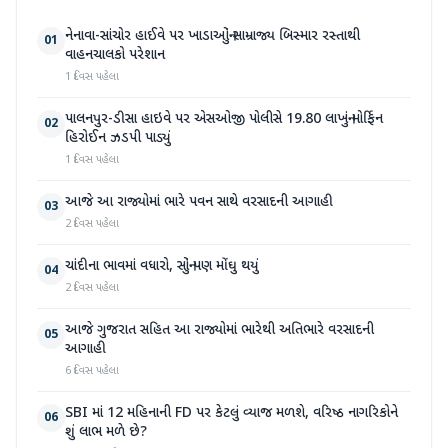
નેનાવા-સાંચોર હાઈવે પર ખાડાઓનું સામ્રાજ્ય બિસ્માર રસ્તાથી
01
વાહનચાલકો પરેશાન
1 દિવસ પહેલા
પાલનપુર-ડીસા હાઇવે પર એસઓજી પોલીસે 19.80 લાખનું મોર્ફિન
02
હિરોઈન ઝડપી પાડ્યું
1 દિવસ પહેલા
આજે આ રાજ્યોમાં ભારે પવન સાથે વરસાદની આગાહી
03
2 દિવસ પહેલા
ચાંદીના ભાવમાં વધારો, સોનું પણ મોંઘુ થયું
04
2 દિવસ પહેલા
આજે ગુજરાત સહિત આ રાજ્યોમાં ભારેથી અતિભારે વરસાદની
05
આગાહી
6 દિવસ પહેલા
SBI માં 12 મહિનાની FD પર કેટલું વ્યાજ મળશે, વરિષ્ઠ નાગરિકોને
06
શું લાભ મળે છે?