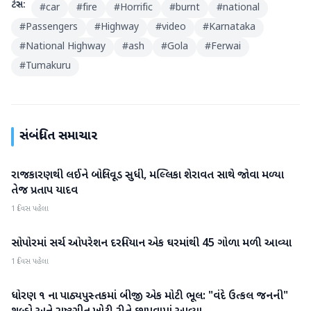
ટેગ્સ:
#
car
#
fire
#
Horrific
#
burnt
#
national
#
Passengers
#
Highway
#
video
#
Karnataka
#
National Highway
#
ash
#
Gola
#
Ferwai
#
Tumakuru
સંબંધિત સમાચાર
રાજકારણથી લઈને બોલિવૂડ સુધી, મલ્લિકા શેરાવત સાથે જોવા મળ્યા
રાષ્ટ્રીય
તેજ પ્રતાપ યાદવ
1 દિવસ પહેલા
સોપોરમાં સર્ચ ઓપરેશન દરમિયાન એક ઘરમાંથી 45 ગોળા મળી આવ્યા
રાષ્ટ્રીય
1 દિવસ પહેલા
ધોરણ ૧ ના પાઠ્યપુસ્તકમાં બીજી એક મોટી ભૂલ: "વંદે ઉત્કલ જનની"
રાષ્ટ્રીય