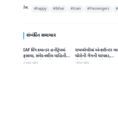
ટેગ્સ:
#
happy
#
Bihar
#
train
#
Passengers
#
સંબંધિત સમાચાર
IAF વિંગ કમાન્ડર હનીટ્રેપમાં
રાયબરેલીમાં એન્કાઉન્ટર બા
રાષ્ટ્રીય
રાષ્ટ્રીય
ફસાયા, સંવેદનશીલ માહિતી
ચોરોની ગેંગની ધરપકડ,
લીક કરવાનો આરોપ
પોલીસે 12.4 કિલો ચાંદીના
2 કલાક પહેલા
1 દિવસ પહેલા
દાગીના જપ્ત કર્યા