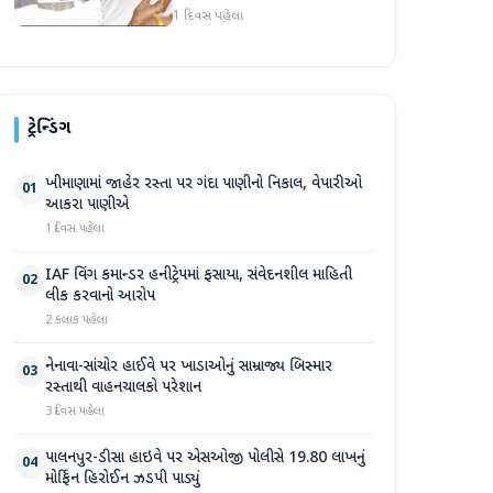
વિદ્યાર્થી નેતા દેવેન્દ્ર નાથ
1 દિવસ પહેલા
મહતોની તબિયત ખરાબ
ટ્રેન્ડિંગ
ખીમાણામાં જાહેર રસ્તા પર ગંદા પાણીનો નિકાલ, વેપારીઓ
01
આકરા પાણીએ
1 દિવસ પહેલા
IAF વિંગ કમાન્ડર હનીટ્રેપમાં ફસાયા, સંવેદનશીલ માહિતી
02
લીક કરવાનો આરોપ
2 કલાક પહેલા
નેનાવા-સાંચોર હાઈવે પર ખાડાઓનું સામ્રાજ્ય બિસ્માર
03
રસ્તાથી વાહનચાલકો પરેશાન
3 દિવસ પહેલા
પાલનપુર-ડીસા હાઇવે પર એસઓજી પોલીસે 19.80 લાખનું
04
મોર્ફિન હિરોઈન ઝડપી પાડ્યું