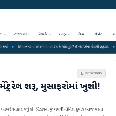
રાત
રાજકારણ
બિઝનેસ
સ્પોર્ટ્સ
હેલ્થ
ગેજેટ
અન
મતનગરમાં રહસ્યમય વાયરસ કે ચાંદીપુરા? 6 બાળકોના મોતથી ફફડાટ
●
હવામાન વિભાગે
Bookmark
મેટ્રો રેલ શરૂ, મુસાફરોમાં ખુશી!
આખરે સાકાર થયું છે. બિહારના મુખ્યમંત્રી નીતિશ કુમારે આજે પટના