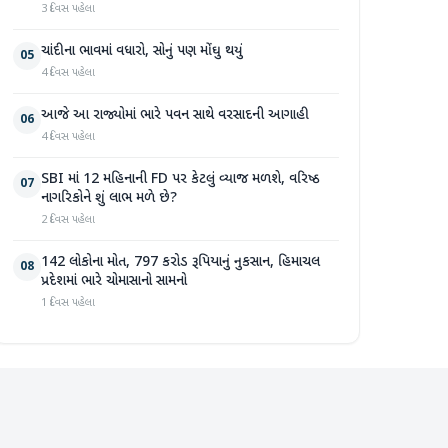
3 દિવસ પહેલા
ચાંદીના ભાવમાં વધારો, સોનું પણ મોંઘુ થયું
05
4 દિવસ પહેલા
આજે આ રાજ્યોમાં ભારે પવન સાથે વરસાદની આગાહી
06
4 દિવસ પહેલા
SBI માં 12 મહિનાની FD પર કેટલું વ્યાજ મળશે, વરિષ્ઠ
07
નાગરિકોને શું લાભ મળે છે?
2 દિવસ પહેલા
142 લોકોના મોત, 797 કરોડ રૂપિયાનું નુકસાન, હિમાચલ
08
પ્રદેશમાં ભારે ચોમાસાનો સામનો
1 દિવસ પહેલા