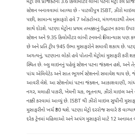
મેટ્રો રેલ પ્રોજેક્ટના 3.6 કિલોમીટર લાંબા પટના મેટ્રો રેલ પ્રો
સ્ટેશન બનાવવામાં આવ્યા છે - પાટલીપુત્ર ISBT, ઝીરો માઇલ અન
પછી, સામાન્ય મુસાફરો હવે 7 ઓક્ટોબર, મંગળવારથી તેમના શહે
સાથે દોડશે. પટણા મેટ્રોના પ્રથમ તબક્કાનું ઉદ્ઘાટન કરવા ઉપર
સ્ટેશન અને 9.35 કિલોમીટર લાંબી ટનલનો શિલાન્યાસ પણ કર્યો
છે અને પ્રતિ ટ્રીપ 945 ઉભા મુસાફરોને સમાવી શકાય છે. પટણા 
અગત્યનું, પટણાના લોકો હવે પોતાની મેટ્રોમાં મુસાફરી કરી શકશ
સ્થિત છે. બ્લુ લાઇનનું પહેલું સ્ટેશન પટના જંક્શન હશે, અને તેન
પાંચ એલિવેટેડ અને સાત ભૂગર્ભ સ્ટેશનનો સમાવેશ થાય છે, 
આવરી લેશે. આ સ્ટેશનોમાં પટના જંક્શન, આકાશવાણી, ગાંધી 
નગર, મલાહી પાકરી, ખેમની ચક, ભૂતનાથ, ઝીરો માઇલ અને ન્યૂ 
નક્કી કરવામાં આવ્યું છે. ISBT થી ઝીરો માઇલ સુધીની મુસાફર
મુસાફરીનો ખર્ચ ₹30 થશે. પટણા મેટ્રો દરરોજ સવારે 8 વાગ્યાથી
દરેક ટ્રેનમાં મહિલાઓ અને અપંગ મુસાફરો માટે 12 અનામત બ