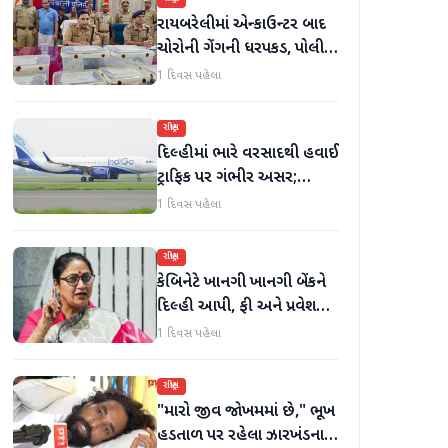
રાયબરેલીમાં એન્કાઉન્ટર બાદ
ચોરોની ગેંગની ધરપકડ, પોલીસે
12.4 કિલો ચાંદીના દાગીના
1 દિવસ પહેલા
જપ્ત કર્યા
રાષ્ટ્રીય
દિલ્હીમાં ભારે વરસાદથી હવાઈ
ટ્રાફિક પર ગંભીર અસર;
ઈન્ડિગોએ મુસાફરો માટે
1 દિવસ પહેલા
એડવાઈઝરી જાહેર કરી
રાષ્ટ્રીય
કેબિનેટે ખાનગી ખાનગી બેંકને
દિલ્હી આપી, ફી અને પ્રવેશ
માટે નવા નિયમો વિશે જાણો
1 દિવસ પહેલા
રાષ્ટ્રીય
"મારો જીવ જોખમમાં છે," ભૂખ
હડતાળ પર રહેલા ઝારખંડના