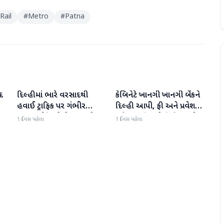
Rail
#
Metro
#
Patna
દ
દિલ્હીમાં ભારે વરસાદથી
કેબિનેટે ખાનગી ખાનગી બેંકને
રાષ્ટ્રીય
રાષ્ટ્રીય
હવાઈ ટ્રાફિક પર ગંભીર
દિલ્હી આપી, ફી અને પ્રવેશ
અસર; ઈન્ડિગોએ મુસાફરો
માટે નવા નિયમો વિશે જાણો
1 દિવસ પહેલા
1 દિવસ પહેલા
માટે એડવાઈઝરી જાહેર કરી