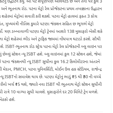
જેક્ટનું ઉદ્ઘાટન કર્યું. આ પટ સંપૂર્ણપણે એલિવેટેડ છે અને તેના પર કુલ 3
ે ભૂતનાથ રોડ. પટના મેટ્રો રેલ પ્રોજેક્ટના પ્રથમ તબક્કાના ઉદ્ઘાટન
રમાં મેટ્રોમાં સવારી કરી શકશે. પટના મેટ્રો હાલમાં ફક્ત 3 કોચ
ાંત, મુખ્યમંત્રી નીતિશ કુમારે પટણા જંકશન સહિત છ ભૂગર્ભ મેટ્રો
. ત્રણ ડબ્બાવાળી પટણા મેટ્રો ટ્રેનમાં આશરે 138 મુસાફરો બેસી શકે
મેટ્રો શહેરમાં ભીડ અને ટ્રાફિક જામમાં નોંધપાત્ર ઘટાડો કરશે. સૌથી
ે. ISBT-ભૂતનાથ રોડ સ્ટ્રેચ પટના મેટ્રો રેલ પ્રોજેક્ટની બ્લુ લાઇન પર
ું છેલ્લું સ્ટેશન ન્યૂ ISBT હશે. બ્લુ લાઇનમાં કુલ 12 સ્ટેશન હશે, જેમાં
જે પટના જંક્શનથી ન્યૂ ISBT સુધીના કુલ 16.2 કિલોમીટરના અંતરને
મેદાન, PMCH, પટના યુનિવર્સિટી, મોઈન ઉલ હક સ્ટેડિયમ, રાજેન્દ્ર
ISBTનો સમાવેશ થાય છે. પટણા મેટ્રોનું ભાડું ₹15 થી ₹30 ની વચ્ચે
ીનો ખર્ચ ₹15 થશે, જ્યારે નવા ISBT થી ભૂતનાથ મેટ્રો સ્ટેશન સુધીની
 રાત્રે 10 વાગ્યા સુધી ચાલશે. મુસાફરોને દર 20 મિનિટે ટ્રેન મળશે.
ેઠકો હશે.