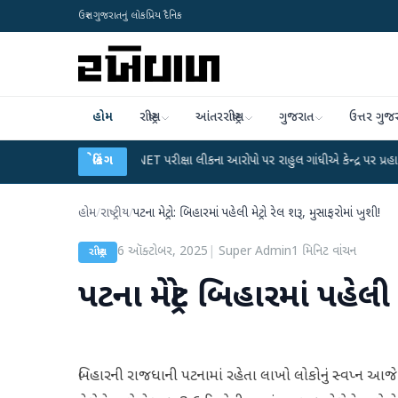
ઉત્તર ગુજરાતનું લોકપ્રિય દૈનિક
હોમ
રાષ્ટ્રીય
આંતરરાષ્ટ્રીય
ગુજરાત
ઉત્તર ગુજ
●
UGC-NET પરીક્ષા લીકના આરોપો પર રાહુલ ગાંધીએ કેન્દ્ર પર પ્રહાર કર્યા
બ્રેકિંગ
●
હિં
હોમ
/
રાષ્ટ્રીય
/
પટના મેટ્રો: બિહારમાં પહેલી મેટ્રો રેલ શરૂ, મુસાફરોમાં ખુશી!
6 ઑક્ટોબર, 2025
|
Super Admin
1
મિનિટ વાંચન
રાષ્ટ્રીય
પટના મેટ્રો: બિહારમાં પહેલી 
બિહારની રાજધાની પટનામાં રહેતા લાખો લોકોનું સ્વપ્ન આજે 