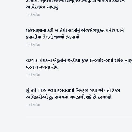
ડીસામાં રઘુવંશી તેમજ હિન્દૂ સમાજ દ્વારા નાયબ કલેકટરને
બનાસકાંઠા
આવેદનપત્ર અપાયું
1 વર્ષ પહેલા
મહેસાણાના કડી ખાતેથી લાખોનું ભેળસેળયુક્ત પનીર અને
મહેસાણા
કપાસીયા તેલનો જથ્થો ઝડપાયો
1 વર્ષ પહેલા
વડગામ પંથકના ખેડૂતોને ઇન્ડીયા ફસ્ટ ઇન્સ્યોરન્સમાં રોકેલ નાણ
બનાસકાંઠા
પરત ન મળતા રોષ
1 વર્ષ પહેલા
શું તમે TDS જમા કરાવવામાં નિષ્ફળ ગયા છો? તો ટેક્સ
બિઝનેસ
અધિકારીઓ ટૂંક સમયમાં ખખડાવી શકે છે દરવાજો
1 વર્ષ પહેલા