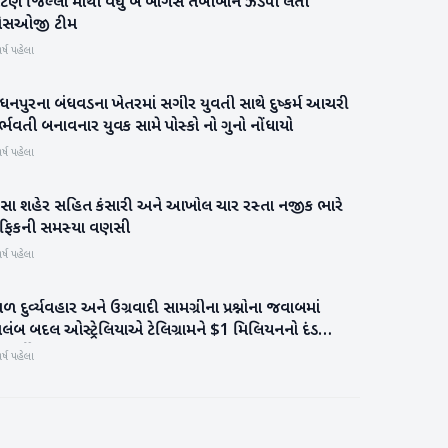
ાટણ જિલ્લા માથી વધુ બે બોગસ તબીબોને ઝડપી લેતી
પાટણ
સઓજી ટીમ
ર્ષ પહેલા
ધનપુરના બંધવડના ખેતરમાં સગીર યુવતી સાથે દુષ્કર્મ આચરી
પાટણ
્ભવતી બનાવનાર યુવક સામે પોસ્કો નો ગુનો નોંધાયો
ર્ષ પહેલા
ીસા શહેર સહિત કંસારી અને આખોલ ચાર રસ્તા નજીક ભારે
બનાસકાંઠા
્રાફિકની સમસ્યા વણસી
ર્ષ પહેલા
ળ દુર્વ્યવહાર અને ઉગ્રવાદી સામગ્રીના પ્રશ્નોના જવાબમાં
આંતરરાષ્ટ્રીય
લંબ બદલ ઓસ્ટ્રેલિયાએ ટેલિગ્રામને $1 મિલિયનનો દંડ
કાર્યો
ર્ષ પહેલા