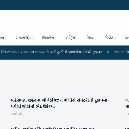
રાત
રાજકારણ
બિઝનેસ
સ્પોર્ટ્સ
હેલ્થ
ગેજેટ
અન
ાં રહસ્યમય વાયરસ કે ચાંદીપુરા? 6 બાળકોના મોતથી ફફડાટ
●
હવામાન વિભાગે 18 રા
મહેસાણા શહેરના બી-ડિવિઝન પોલીસે સેનેટરીની દુકાનમાં
લ
મહેસાણા
થયેલી ચોરીનો ભેદ ઉકેલ્યો
ના
1 વર્ષ પહેલા
1 વ