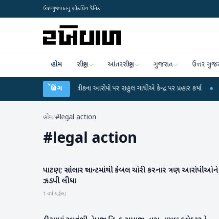
ઉત્તર ગુજરાતનું લોકપ્રિય દૈનિક
હોમ
રાષ્ટ્રીય
આંતરરાષ્ટ્રીય
ગુજરાત
ઉત્તર ગુજ
UGC-NET પરીક્ષા લીકના આરોપો પર રાહુલ ગાંધીએ કેન્દ્ર પર પ્રહાર કર્યા
બ્રેકિંગ
●
હિંમતનગરમ
હોમ
/
#legal action
#
legal action
પાટણ; સોલાર પ્લાન્ટમાંથી કેબલ ચોરી કરનાર ત્રણ આરોપીઓને
પાટણ
ઝડપી લીધા
1 વર્ષ પહેલા