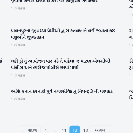
યુપીમાં સગીર દલિત છોકરી પર સામૂહિક બળાત્કાર
પ
રાષ્ટ્રીય
એ
1 વર્ષ પહેલા
1 વ
પાલનપુરના જીવદયા પ્રેમીઓ દ્વારા કતલખાને લઈ જવાતા 68
રા
બનાસકાંઠા
પશુઓને જીવતદાન
ગર
1 વર્ષ પહેલા
1 વ
ાં
લકી ડ્રો નું આયોજન પાર પડે તે પહેલા જ પાટણ એલસીબી
ડ
પાટણ
પોલીસ અને હારીજ પોલીસે છાપો માર્યો
ટ
1 વર્ષ પહેલા
1 વ
અગ્નિ સ્નાન કરનારી પૂર્વ નગરસેવિકાનું નિધન; 3 ની ધરપકડ
બા
બનાસકાંઠા
વિ
1 વર્ષ પહેલા
ફટ
1 વ
...
← પાછળ
1
11
12
13
આગળ →