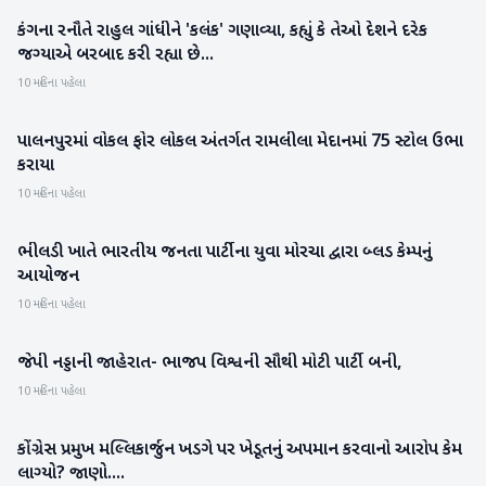
કંગના રનૌતે રાહુલ ગાંધીને 'કલંક' ગણાવ્યા, કહ્યું કે તેઓ દેશને દરેક
રાષ્ટ્રીય
જગ્યાએ બરબાદ કરી રહ્યા છે...
10 મહિના પહેલા
પાલનપુરમાં વોકલ ફોર લોકલ અંતર્ગત રામલીલા મેદાનમાં 75 સ્ટોલ ઉભા
બનાસકાંઠા
કરાયા
10 મહિના પહેલા
ભીલડી ખાતે ભારતીય જનતા પાર્ટીના યુવા મોરચા દ્વારા બ્લડ કેમ્પનું
બનાસકાંઠા
આયોજન
10 મહિના પહેલા
જેપી નડ્ડાની જાહેરાત- ભાજપ વિશ્વની સૌથી મોટી પાર્ટી બની,
રાષ્ટ્રીય
10 મહિના પહેલા
કોંગ્રેસ પ્રમુખ મલ્લિકાર્જુન ખડગે પર ખેડૂતનું અપમાન કરવાનો આરોપ કેમ
રાજકારણ
લાગ્યો? જાણો....