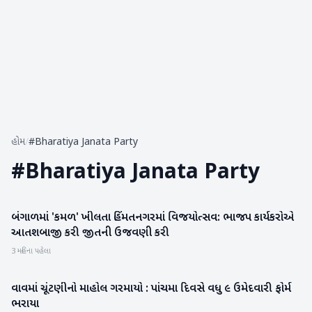
હોમ
/
#Bharatiya Janata Party
#
Bharatiya Janata Party
બંગાળમાં 'કમળ' ખીલતા હિંમતનગરમાં વિજયોત્સવ: ભાજપ કાર્યકરોએ
સાબરકાંઠા
આતશબાજી કરી જીતની ઉજવણી કરી
3 મહિના પહેલા
વાવમાં ચૂંટણીનો માહોલ ગરમાયો : પાંચમા દિવસે વધુ ૯ ઉમેદવારી ફોર્મ
વાવ-થરાદ
ભરાયા