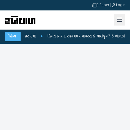
E-Paper
|
Login
 પર પ્રહાર કર્યા
બ્રેકિંગ
●
હિંમતનગરમાં રહસ્યમય વાયરસ કે ચાંદીપુરા? 6 બાળકોના મોતથી 