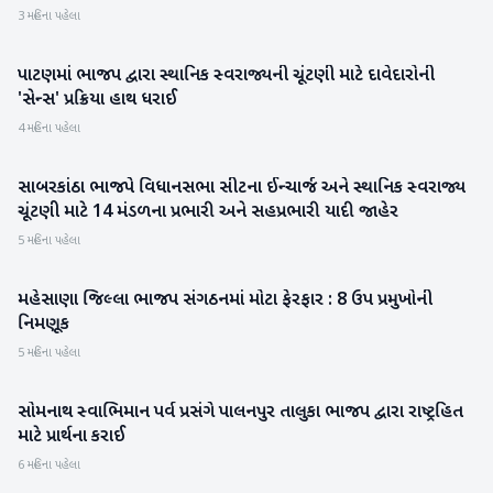
3 મહિના પહેલા
પાટણમાં ભાજપ દ્વારા સ્થાનિક સ્વરાજ્યની ચૂંટણી માટે દાવેદારોની
પાટણ
'સેન્સ' પ્રક્રિયા હાથ ધરાઈ
4 મહિના પહેલા
સાબરકાંઠા ભાજપે વિધાનસભા સીટના ઈન્ચાર્જ અને સ્થાનિક સ્વરાજ્ય
સાબરકાંઠા
ચૂંટણી માટે 14 મંડળના પ્રભારી અને સહપ્રભારી યાદી જાહેર
5 મહિના પહેલા
મહેસાણા જિલ્લા ભાજપ સંગઠનમાં મોટા ફેરફાર : 8 ઉપ પ્રમુખોની
મહેસાણા
નિમણૂક
5 મહિના પહેલા
સોમનાથ સ્વાભિમાન પર્વ પ્રસંગે પાલનપુર તાલુકા ભાજપ દ્વારા રાષ્ટ્રહિત
બનાસકાંઠા
માટે પ્રાર્થના કરાઈ
6 મહિના પહેલા