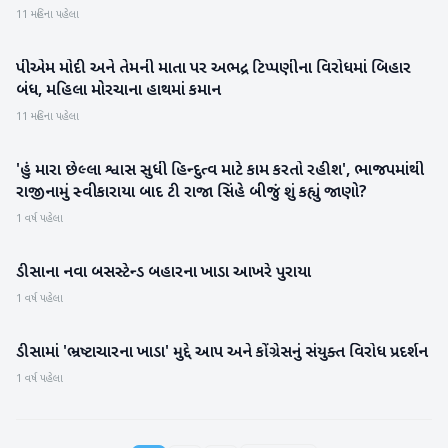
11 મહિના પહેલા
પીએમ મોદી અને તેમની માતા પર અભદ્ર ટિપ્પણીના વિરોધમાં બિહાર
રાષ્ટ્રીય
બંધ, મહિલા મોરચાના હાથમાં કમાન
11 મહિના પહેલા
'હું મારા છેલ્લા શ્વાસ સુધી હિન્દુત્વ માટે કામ કરતો રહીશ', ભાજપમાંથી
રાષ્ટ્રીય
રાજીનામું સ્વીકારાયા બાદ ટી રાજા સિંહે બીજું શું કહ્યું જાણો?
1 વર્ષ પહેલા
ડીસાના નવા બસસ્ટેન્ડ બહારના ખાડા આખરે પુરાયા
બનાસકાંઠા
1 વર્ષ પહેલા
ડીસામાં 'ભ્રષ્ટાચારના ખાડા' મુદ્દે આપ અને કોંગ્રેસનું સંયુક્ત વિરોધ પ્રદર્શન
બનાસકાંઠા
1 વર્ષ પહેલા