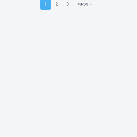
1
2
3
આગળ →