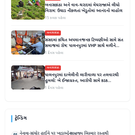
બનાસકાંઠા અને વાવ-થરાદમાં મેઘરાજાએ લીધો
વિરામ: ઉઘાડ નીકળતાં ખેડૂતોમાં આનંદનો માહોલ
15 કલાક પહેલા
બનાસકાંઠા
સંસદમાં કથિત અપમાનજનક ટિપ્પણીઓ સામે સંત
સમાજમાં રોષ: પાલનપુરમાં VHP સાથે મળીને
અધિક કલેક્ટરને આવેદનપત્ર આપ્યું
1 દિવસ પહેલા
બનાસકાંઠા
પાલનપુરમાં દાબેલીની લારીવાળા પર તલવારથી
હુમલો: બે ઈજાગ્રસ્ત, આરોપી સામે કડક
કાર્યવાહીની માંગ
1 દિવસ પહેલા
ટ્રેન્ડિંગ
નેનાવા-સાંચોર હાઈવે પર ખાડાઓનું સામ્રાજ્ય બિસ્માર રસ્તાથી