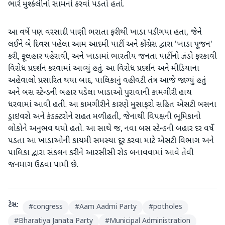
ભારે મુશ્કેલીનો સામનો કરવો પડતો હતો.
આ વર્ષે પણ વરસાદી પાણી ભરાતા ફરીથી ખાડા પડી ગયા હતા, જેને
લઈને બે દિવસ પહેલા આમ આદમી પાર્ટી અને કોંગ્રેસ દ્વારા 'ખાડા પૂજન'
કરી, ફૂલહાર પહેરાવી, અને ખાડામાં ભારતીય જનતા પાર્ટીનો ઝંડો ફરકાવી
વિરોધ પ્રદર્શન કરવામાં આવ્યું હતું. આ વિરોધ પ્રદર્શન અને મીડિયાના
અહેવાલો પ્રસારિત થયા બાદ, પાલિકાનું વહીવટી તંત્ર આજે જાગ્યું હતું
અને બસ સ્ટેન્ડની બહાર પડેલા ખાડાઓ પુરાવાની કામગીરી હાથ
ધરવામાં આવી હતી. આ કામગીરીને કારણે મુસાફરો સહિત એસટી બસના
ડ્રાઇવરો અને કંડક્ટરોને રાહત મળી હતી, જેનાથી વિપક્ષની ભૂમિકાનો
લોકોને અનુભવ થયો હતો. આ સાથે જ, નવા બસ સ્ટેન્ડની બહાર દર વર્ષે
પડતા આ ખાડાઓની કાયમી સમસ્યા દૂર કરવા માટે એસટી વિભાગ અને
પાલિકા દ્વારા સંકલન કરીને આરસીસી રોડ બનાવવામાં આવે તેવી
જનમાગ ઉઠવા પામી છે.
ટેગ્સ:
#
congress
#
Aam Aadmi Party
#
potholes
#
Bharatiya Janata Party
#
Municipal Administration