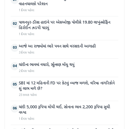
01
વાહનચાલકો પરેશાન
1 દિવસ પહેલા
પાલનપુર-ડીસા હાઇવે પર એસઓજી પોલીસે 19.80 લાખનું મોર્ફિન
02
હિરોઈન ઝડપી પાડ્યું
1 દિવસ પહેલા
આજે આ રાજ્યોમાં ભારે પવન સાથે વરસાદની આગાહી
03
3 દિવસ પહેલા
ચાંદીના ભાવમાં વધારો, સોનું પણ મોંઘુ થયું
04
2 દિવસ પહેલા
SBI માં 12 મહિનાની FD પર કેટલું વ્યાજ મળશે, વરિષ્ઠ નાગરિકોને
05
શું લાભ મળે છે?
23 કલાક પહેલા
ચાંદી 5,000 રૂપિયા મોંઘી થઈ, સોનાના ભાવ 2,200 રૂપિયા સુધી
06
વધ્યા
1 દિવસ પહેલા