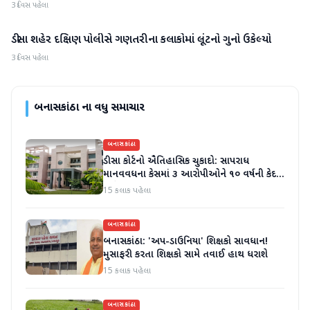
3 દિવસ પહેલા
ડીસા શહેર દક્ષિણ પોલીસે ગણતરીના કલાકોમાં લૂંટનો ગુનો ઉકેલ્યો
બનાસકાંઠા
3 દિવસ પહેલા
બનાસકાંઠા
ના વધુ સમાચાર
બનાસકાંઠા
ડીસા કોર્ટનો ઐતિહાસિક ચુકાદો: સાપરાધ
માનવવધના કેસમાં ૩ આરોપીઓને ૧૦ વર્ષની કેદ
અને ૬ લાખનો દંડ
15 કલાક પહેલા
બનાસકાંઠા
બનાસકાંઠા: 'અપ-ડાઉનિયા' શિક્ષકો સાવધાન!
મુસાફરી કરતા શિક્ષકો સામે તવાઈ હાથ ધરાશે
15 કલાક પહેલા
બનાસકાંઠા