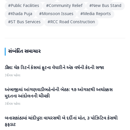
#
Public Facilities
#
Community Relief
#
New Bus Stand
#
Khada Puja
#
Monsoon Issues
#
Media Reports
#
ST Bus Services
#
RCC Road Construction
સંબંધિત સમાચાર
ડીસા: ચેક રિટર્ન કેસમાં ફ્રૂટના વેપારીને એક વર્ષની કેદની સજા
બનાસકાંઠા
3 દિવસ પહેલા
અંબાજીમાં આંગણવાડી બહેનોની બેઠક: ૧૭ ઓગસ્ટથી અચોક્કસ
બનાસકાંઠા
મુદતના આંદોલનની ચીમકી
3 દિવસ પહેલા
બનાસકાંઠામાં ચાંદીપુરા વાયરસથી બે દર્દીનાં મોત, ૩ પોઝિટિવ કેસથી
બનાસકાંઠા
ફફડાટ