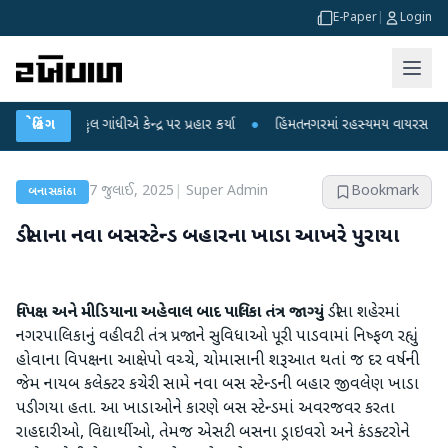
E-Paper
|
Login
રાહુલ ગાંધીએ કેન્દ્ર પર પ્રહાર કર્યા
બ્રેકિંગ
●
હિંમતનગરમાં રહસ્યમય વાયરસ કે ચાંદીપુરા
7 જુલાઈ, 2025
|
Super Admin
Bookmark
બનાસકાંઠા
ડીસાના નવા બસસ્ટેન્ડ બહારના ખાડા આખરે પુરાયા
વિપક્ષ અને મીડિયાના અહેવાલ બાદ પાલિકા તંત્ર જાગ્યું
ડીસા શહેરમાં
નગરપાલિકાનું વહીવટી તંત્ર પ્રજાને સુવિધાઓ પૂરી પાડવામાં નિષ્ફળ રહ્યું
હોવાના વિપક્ષના આક્ષેપો વચ્ચે, ચોમાસાની શરૂઆત થતાં જ દર વર્ષની
જેમ નાયબ કલેક્ટર કચેરી સામે નવા બસ સ્ટેન્ડની બહાર જીવલેણ ખાડા
પડી ગયા હતા. આ ખાડાઓને કારણે બસ સ્ટેન્ડમાં અવરજવર કરતા
રાહદારીઓ, વિદ્યાર્થીઓ, તેમજ એસટી બસના ડ્રાઇવરો અને કંડક્ટરોને