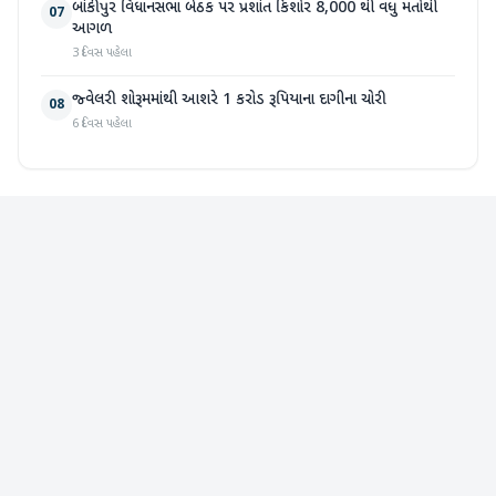
બાંકીપુર વિધાનસભા બેઠક પર પ્રશાંત કિશોર 8,000 થી વધુ મતોથી
07
આગળ
3 દિવસ પહેલા
જ્વેલરી શોરૂમમાંથી આશરે 1 કરોડ રૂપિયાના દાગીના ચોરી
08
6 દિવસ પહેલા