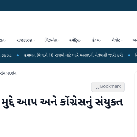
રાત
રાજકારણ
બિઝનેસ
સ્પોર્ટ્સ
હેલ્થ
ગેજેટ
અન
હવામાન વિભાગે 18 રાજ્યો માટે ભારે વરસાદની ચેતવણી જારી કરી
●
સિદ્ધપુરથી બ
િરોધ પ્રદર્શન
Bookmark
મુદ્દે આપ અને કોંગ્રેસનું સંયુક્ત