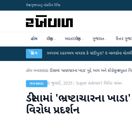
ઉત્તર ગુજરાતનું લોકપ્રિય દૈનિક
હોમ
રાષ્ટ્રીય
આંતરરાષ્ટ્રીય
ગુજરાત
ઉત્તર ગુજ
 કર્યા
●
હિંમતનગરમાં રહસ્યમય વાયરસ કે ચાંદીપુરા? 6 બાળકોના મોતથી ફફડાટ
બ્રેકિંગ
●
હોમ
/
બનાસકાંઠા
/
ડીસામાં 'ભ્રષ્ટાચારના ખાડા' મુદ્દે આપ અને કોંગ્રેસનું સંયુક્ત વ
6 જુલાઈ, 2025
|
Super Admin
1
મિનિટ વાંચન
બનાસકાંઠા
ડીસામાં 'ભ્રષ્ટાચારના ખાડા' 
વિરોધ પ્રદર્શન