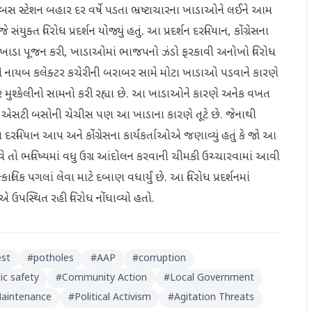
બસ સ્ટેશન બહાર દર વર્ષે પડતા ભ્રષ્ટાચારના ખાડાઓને લઈને આમ
ુક્ત વિરોધ પ્રદર્શન યોજ્યું હતું. આ પ્રદર્શન દરમિયાન, કોંગ્રેસના
ખાડા પૂજન કરી, ખાડાઓમાં ભાજપનો ઝંડો ફરકાવી અનોખો વિરોધ
અને નાયબ કલેક્ટર કચેરીની બરાબર સામે મોટા ખાડાઓ પડવાને કારણે
મુશ્કેલીનો સામનો કરી રહ્યા છે. આ ખાડાઓને કારણે અનેક વખત
 એસટી બસોની ચેચીસ પણ આ ખાડાના કારણે તૂટે છે. જેનાથી
 દરમિયાન આપ અને કોંગ્રેસના કાર્યકર્તાઓએ જણાવ્યું હતું કે જો આ
 તો ભવિષ્યમાં વધુ ઉગ્ર આંદોલન કરવાની ચીમકી ઉચ્ચારવામાં આવી
કાલિક પગલાં લેવા માટે દબાણ વધાર્યું છે. આ વિરોધ પ્રદર્શનમાં
 ઉપસ્થિત રહી વિરોધ નોંધાવ્યો હતો.
est
#
potholes
#
AAP
#
corruption
ic safety
#
Community Action
#
Local Government
aintenance
#
Political Activism
#
Agitation Threats