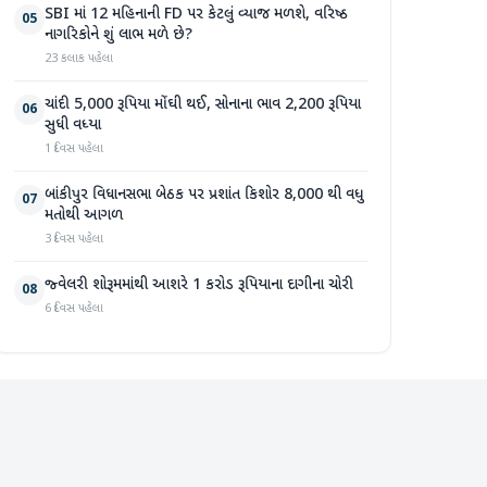
SBI માં 12 મહિનાની FD પર કેટલું વ્યાજ મળશે, વરિષ્ઠ
05
નાગરિકોને શું લાભ મળે છે?
23 કલાક પહેલા
ચાંદી 5,000 રૂપિયા મોંઘી થઈ, સોનાના ભાવ 2,200 રૂપિયા
06
સુધી વધ્યા
1 દિવસ પહેલા
બાંકીપુર વિધાનસભા બેઠક પર પ્રશાંત કિશોર 8,000 થી વધુ
07
મતોથી આગળ
3 દિવસ પહેલા
જ્વેલરી શોરૂમમાંથી આશરે 1 કરોડ રૂપિયાના દાગીના ચોરી
08
6 દિવસ પહેલા