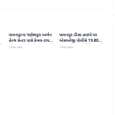
પાલનપુરના ગણેશપુરા અર્બન
પાલનપુર-ડીસા હાઇવે પર
બનાસકાંઠા
બનાસકાંઠા
હેલ્થ સેન્ટર પાસે કેબલ-ટાયર
એસઓજી પોલીસે 19.80
પી
સળગાવાતા ફેલાયેલા ધુમાડાથી
લાખનું મોર્ફિન હિરોઈન ઝડપી
1 દિવસ પહેલા
1 દિવસ પહેલા
લોકો પરેશાન
પાડ્યું