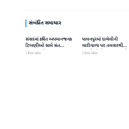
સંબંધિત સમાચાર
સંસદમાં કથિત અપમાનજનક
પાલનપુરમાં દાબેલીની
બનાસકાંઠા
બનાસકાંઠા
ટિપ્પણીઓ સામે સંત
લારીવાળા પર તલવારથી
સમાજમાં રોષ: પાલનપુરમાં
હુમલો: બે ઈજાગ્રસ્ત, આરો
1 દિવસ પહેલા
1 દિવસ પહેલા
VHP સાથે મળીને અધિક
સામે કડક કાર્યવાહીની માંગ
કલેક્ટરને આવેદનપત્ર આપ્યું