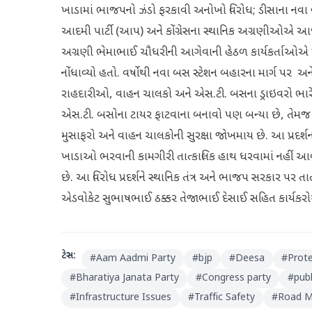
ખાડામાં ભાજપનો ઝંડો ફરકાવી અનોખો વિરોધ; ડીસાના નવા 
આદમી પાર્ટી (આપ) અને કોંગ્રેસના સ્થાનિક અગ્રણીઓએ આજે ​​સંય
અગ્રણી ભેમાભાઈ ચૌધરીની આગેવાની હેઠળ કાર્યકર્તાઓએ 
નોંધાવ્યો હતો. વર્ષોથી નવા બસ સ્ટેશન બહારના માર્ગ પર 
રાહદારીઓ, વાહન ચાલકો અને એસ.ટી. બસના ડ્રાઇવરો ભારે 
એસ.ટી. બસોના ટાયર ફાટવાના બનાવો પણ બન્યા છે, તેમજ
મુસાફરો અને વાહન ચાલકોની સુરક્ષા જોખમાય છે. આ પ્રદર્શન
ખાડાઓ ભરવાની કામગીરી તાત્કાલિક હાથ ધરવામાં નહીં આવે
છે. આ વિરોધ પ્રદર્શને સ્થાનિક તંત્ર અને ભાજપ સરકાર પર તાત્
એડવોકેટ સુભાષભાઈ ઠક્કર તેજાભાઈ દેસાઈ સહિત કાર્યકરોએ
ટેગ્સ:
#
Aam Aadmi Party
#
bjp
#
Deesa
#
Prot
#
Bharatiya Janata Party
#
Congress party
#
publ
#
Infrastructure Issues
#
Traffic Safety
#
Road M