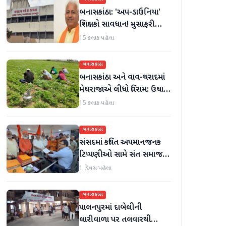
બનાસકાંઠા: 'અપ-ડાઉનિયા'
શિક્ષકો સાવધાન! મુસાફરી
કરતા શિક્ષકો સામે તવાઈ હાથ
15 કલાક પહેલા
ધરાશે
બનાસકાંઠા
બનાસકાંઠા અને વાવ-થરાદમાં
મેઘરાજાએ લીધો વિરામ: ઉઘાડ
નીકળતાં ખેડૂતોમાં આનંદનો
15 કલાક પહેલા
માહોલ
બનાસકાંઠા
સંસદમાં કથિત અપમાનજનક
ટિપ્પણીઓ સામે સંત સમાજમાં
રોષ: પાલનપુરમાં VHP સાથે
1 દિવસ પહેલા
મળીને અધિક કલેક્ટરને
આવેદનપત્ર આપ્યું
બનાસકાંઠા
પાલનપુરમાં દાબેલીની
લારીવાળા પર તલવારથી