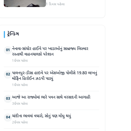
હુમલો: બે ઈજાગ્રસ્ત, આરોપી
1 દિવસ પહેલા
સામે કડક કાર્યવાહીની માંગ
ટ્રેન્ડિંગ
નેનાવા-સાંચોર હાઈવે પર ખાડાઓનું સામ્રાજ્ય બિસ્માર
01
રસ્તાથી વાહનચાલકો પરેશાન
1 દિવસ પહેલા
પાલનપુર-ડીસા હાઇવે પર એસઓજી પોલીસે 19.80 લાખનું
02
મોર્ફિન હિરોઈન ઝડપી પાડ્યું
1 દિવસ પહેલા
આજે આ રાજ્યોમાં ભારે પવન સાથે વરસાદની આગાહી
03
3 દિવસ પહેલા
ચાંદીના ભાવમાં વધારો, સોનું પણ મોંઘુ થયું
04
2 દિવસ પહેલા