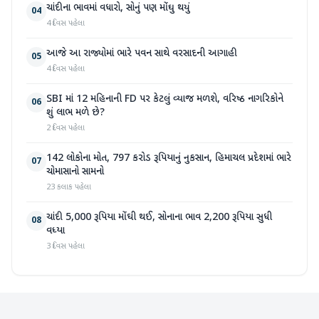
ચાંદીના ભાવમાં વધારો, સોનું પણ મોંઘુ થયું
04
4 દિવસ પહેલા
આજે આ રાજ્યોમાં ભારે પવન સાથે વરસાદની આગાહી
05
4 દિવસ પહેલા
SBI માં 12 મહિનાની FD પર કેટલું વ્યાજ મળશે, વરિષ્ઠ નાગરિકોને
06
શું લાભ મળે છે?
2 દિવસ પહેલા
142 લોકોના મોત, 797 કરોડ રૂપિયાનું નુકસાન, હિમાચલ પ્રદેશમાં ભારે
07
ચોમાસાનો સામનો
23 કલાક પહેલા
ચાંદી 5,000 રૂપિયા મોંઘી થઈ, સોનાના ભાવ 2,200 રૂપિયા સુધી
08
વધ્યા
3 દિવસ પહેલા