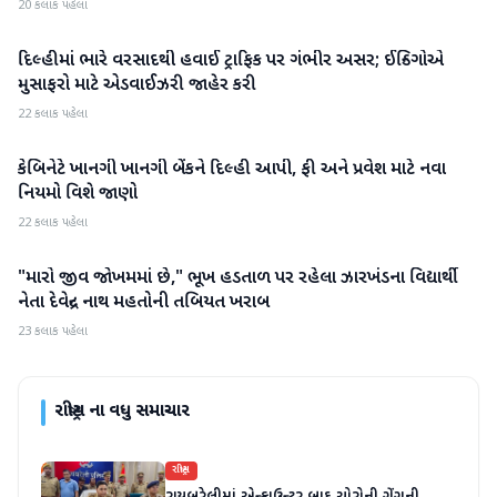
20 કલાક પહેલા
દિલ્હીમાં ભારે વરસાદથી હવાઈ ટ્રાફિક પર ગંભીર અસર; ઈન્ડિગોએ
રાષ્ટ્રીય
મુસાફરો માટે એડવાઈઝરી જાહેર કરી
22 કલાક પહેલા
કેબિનેટે ખાનગી ખાનગી બેંકને દિલ્હી આપી, ફી અને પ્રવેશ માટે નવા
રાષ્ટ્રીય
નિયમો વિશે જાણો
22 કલાક પહેલા
"મારો જીવ જોખમમાં છે," ભૂખ હડતાળ પર રહેલા ઝારખંડના વિદ્યાર્થી
રાષ્ટ્રીય
નેતા દેવેન્દ્ર નાથ મહતોની તબિયત ખરાબ
23 કલાક પહેલા
રાષ્ટ્રીય
ના વધુ સમાચાર
રાષ્ટ્રીય