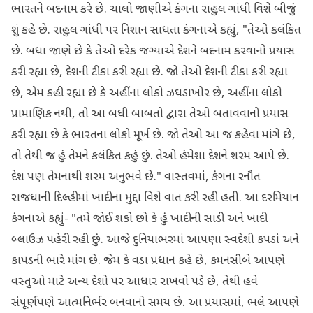
ભારતને બદનામ કરે છે. ચાલો જાણીએ કંગના રાહુલ ગાંધી વિશે બીજું
શું કહે છે. રાહુલ ગાંધી પર નિશાન સાધતા કંગનાએ કહ્યું, "તેઓ કલંકિત
છે. બધા જાણે છે કે તેઓ દરેક જગ્યાએ દેશને બદનામ કરવાનો પ્રયાસ
કરી રહ્યા છે, દેશની ટીકા કરી રહ્યા છે. જો તેઓ દેશની ટીકા કરી રહ્યા
છે, એમ કહી રહ્યા છે કે અહીંના લોકો ઝઘડાખોર છે, અહીંના લોકો
પ્રામાણિક નથી, તો આ બધી બાબતો દ્વારા તેઓ બતાવવાનો પ્રયાસ
કરી રહ્યા છે કે ભારતના લોકો મૂર્ખ છે. જો તેઓ આ જ કહેવા માંગે છે,
તો તેથી જ હું તેમને કલંકિત કહું છું. તેઓ હંમેશા દેશને શરમ આપે છે.
દેશ પણ તેમનાથી શરમ અનુભવે છે." વાસ્તવમાં, કંગના રનૌત
રાજધાની દિલ્હીમાં ખાદીના મુદ્દા વિશે વાત કરી રહી હતી. આ દરમિયાન
કંગનાએ કહ્યું- "તમે જોઈ શકો છો કે હું ખાદીની સાડી અને ખાદી
બ્લાઉઝ પહેરી રહી છું. આજે દુનિયાભરમાં આપણા સ્વદેશી કપડાં અને
કાપડની ભારે માંગ છે. જેમ કે વડા પ્રધાન કહે છે, કમનસીબે આપણે
વસ્તુઓ માટે અન્ય દેશો પર આધાર રાખવો પડે છે, તેથી હવે
સંપૂર્ણપણે આત્મનિર્ભર બનવાનો સમય છે. આ પ્રયાસમાં, ભલે આપણે