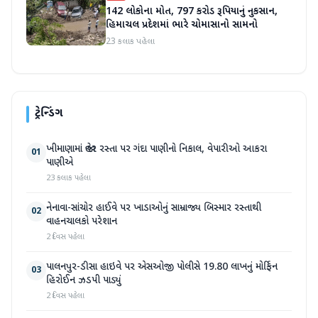
142 લોકોના મોત, 797 કરોડ રૂપિયાનું નુકસાન,
હિમાચલ પ્રદેશમાં ભારે ચોમાસાનો સામનો
23 કલાક પહેલા
ટ્રેન્ડિંગ
ખીમાણામાં જાહેર રસ્તા પર ગંદા પાણીનો નિકાલ, વેપારીઓ આકરા
01
પાણીએ
23 કલાક પહેલા
નેનાવા-સાંચોર હાઈવે પર ખાડાઓનું સામ્રાજ્ય બિસ્માર રસ્તાથી
02
વાહનચાલકો પરેશાન
2 દિવસ પહેલા
પાલનપુર-ડીસા હાઇવે પર એસઓજી પોલીસે 19.80 લાખનું મોર્ફિન
03
હિરોઈન ઝડપી પાડ્યું
2 દિવસ પહેલા