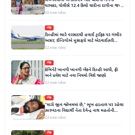
રાયબરેલીમાં એન્કાઉન્ટર બાદ ચોરોની ગેંગની
ધરપકડ, પોલીસે 12.4 કિલો ચાંદીના દાગીના જપ્ત
કર્યા
20 કલાક પહેલા
રાષ્ટ્રીય
દિલ્હીમાં ભારે વરસાદથી હવાઈ ટ્રાફિક પર ગંભીર
અસર; ઈન્ડિગોએ મુસાફરો માટે એડવાઈઝરી
જાહેર કરી
22 કલાક પહેલા
રાષ્ટ્રીય
કેબિનેટે ખાનગી ખાનગી બેંકને દિલ્હી આપી, ફી
અને પ્રવેશ માટે નવા નિયમો વિશે જાણો
22 કલાક પહેલા
રાષ્ટ્રીય
"મારો જીવ જોખમમાં છે," ભૂખ હડતાળ પર રહેલા
ઝારખંડના વિદ્યાર્થી નેતા દેવેન્દ્ર નાથ મહતોની
તબિયત ખરાબ
23 કલાક પહેલા
રાષ્ટ્રીય