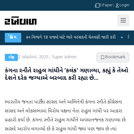
E-Paper
|
Login
હવામાન વિભાગે 18 રાજ્યો માટે ભારે વરસાદની ચેતવણી જારી કરી
બ્રેકિંગ
●
સિદ્ધપુરથી બ
2 ઑક્ટોબર, 2025
|
Super Admin
Bookmark
રાષ્ટ્રીય
કંગના રનૌતે રાહુલ ગાંધીને 'કલંક' ગણાવ્યા, કહ્યું કે તેઓ
દેશને દરેક જગ્યાએ બરબાદ કરી રહ્યા છે...
ભારતીય જનતા પાર્ટીના સાંસદ અને અભિનેત્રી કંગના રનૌતે કોંગ્રેસના
સાંસદ અને લોકસભામાં વિરોધ પક્ષના નેતા રાહુલ ગાંધી પર આકરા
પ્રહારો કર્યા છે. કંગના રનૌતે રાહુલ ગાંધીને અપમાનજનક ગણાવ્યા છે.
સાંસદે આરોપ લગાવ્યો છે કે રાહુલ ગાંધી જ્યાં પણ જાય છે ત્યાં