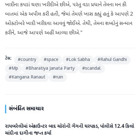
ખાદીના કપડાં ઘણા ખરીદીએ છીએ, પરંતુ વડા પ્રધાને તેમના મન કી
બાતમાં એક અપીલ કરી હતી, જેમાં તેમણે ખાસ કહ્યું હતું કે આપણે 2
ઓક્ટોબરે ખાદી ખરીદવા આવવું જોઈએ. તેથી, તેમના શબ્દોનું સન્માન
કરીને, આજે આપણે અહીં આવ્યા છીએ."
ટેગ્સ:
#
country
#
space
#
Lok Sabha
#
Rahul Gandhi
#
Mp
#
Bharatiya Janata Party
#
scandal.
#
Kangana Ranaut
#
ruin
સંબંધિત સમાચાર
રાયબરેલીમાં એન્કાઉન્ટર બાદ ચોરોની ગેંગની ધરપકડ, પોલીસે 12.4 કિલો
રાષ્ટ્રીય
ચાંદીના દાગીના જપ્ત કર્યા