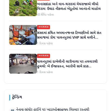
બનાસકાંઠા અને વાવ-થરાદમાં મેઘરાજાએ લીધો
વિરામ: ઉઘાડ નીકળતાં ખેડૂતોમાં આનંદનો માહોલ
43 મિનિટ પહેલા
બનાસકાંઠા
સંસદમાં કથિત અપમાનજનક ટિપ્પણીઓ સામે સંત
સમાજમાં રોષ: પાલનપુરમાં VHP સાથે મળીને
અધિક કલેક્ટરને આવેદનપત્ર આપ્યું
1 દિવસ પહેલા
બનાસકાંઠા
પાલનપુરમાં દાબેલીની લારીવાળા પર તલવારથી
હુમલો: બે ઈજાગ્રસ્ત, આરોપી સામે કડક
કાર્યવાહીની માંગ
1 દિવસ પહેલા
ટ્રેન્ડિંગ
નેનાવા-સાંચોર હાઈવે પર ખાડાઓનું સામ્રાજ્ય બિસ્માર રસ્તાથી
01