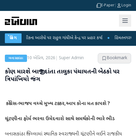
E-Paper
|
Login
 લીકના આરોપો પર રાહુલ ગાંધીએ કેન્દ્ર પર પ્રહાર કર્યા
બ્રેકિંગ
●
હિંમતનગરમાં રહસ્યમય વાય
10 એપ્રિલ, 2026
|
Super Admin
Bookmark
બનાસકાંઠા
કોણ મારશે બાજી ? દાંતા તાલુકા પંચાયતની બેઠકો પર
ત્રિપાંખિયો જંગ
કોંગ્રેસ-ભાજપ વચ્ચે મુખ્ય ટક્કર,આપ કોના મત કાપશે ?
ચૂંટણીના ફોર્મ ભરવા ઉમેદવારો સાથે સમર્થકોની ભારે ભીડ
બનાસકાંઠા જિલ્લામાં સ્થાનિક સ્વરાજ્યની ચૂંટણીને લઈને રાજકીય