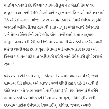
માહોલ ગરમાયો છે. જિલ્લા પંચાયતની કુલ 48 બેઠકો તેમજ 10
તાલુકા પંચાયતની 240 બેઠકો અને ત્રણ નગરપાલિકાઓ માટે આગામી
26 એપ્રિલે મતદાન યોજાનાર છે. આવતીકાલે શનિવારે ઉમેદવારી ફોર્મ
ભરવાનો અંતિમ દિવસ હોવાથી દાંતા તાલુકા મથકે આજે ઉમેદવારો
અને તેમના ટેકેદારોની ભારે ભીડ જોવા મળી હતી.દાંતા તાલુકામાં
તાલુકા પંચાયતની 20 અને જિલ્લા પંચાયતની 4 બેઠકો માટે ઉમેદવારી
પ્રક્રિયા ચાલી રહી છે. તાલુકા પંચાયત માટે મામલતદાર કચેરી અને
જિલ્લા પંચાયત માટે પ્રાંત અધિકારી કચેરી ખાતે ઉમેદવારી ફોર્મ ભરાઈ
રહ્યા છે.
પરંપરાગત રીતે દાંતા તાલુકો કોંગ્રેસનો ગઢ માનવામાં આવે છે, જ્યાં
સામાન્ય રીતે કોંગ્રેસ અને ભાજપ વચ્ચે સીધી ટક્કર રહેતી આવી છે.
જોકે આ વખતે આમ આદમી પાર્ટી (આપ) એ પણ મેદાનમાં ઉતરીને
તમામ બેઠકો પર ઉમેદવારો ઊભા રાખતા ચૂંટણી ત્રિકોણીય બની
છે.આપ પાર્ટીના ઉમેદવાર રેવાભાઈ સુન્દલિયા, જેમણે અગાઉ