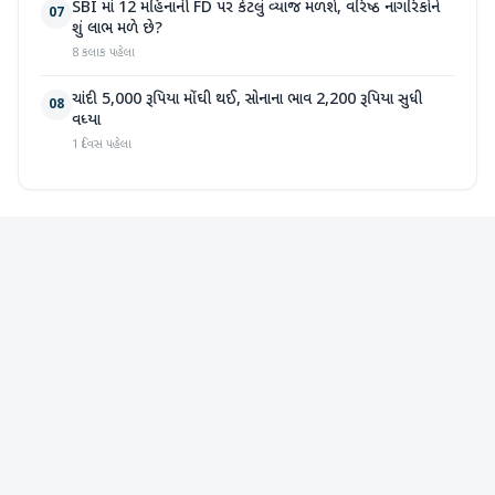
SBI માં 12 મહિનાની FD પર કેટલું વ્યાજ મળશે, વરિષ્ઠ નાગરિકોને
07
શું લાભ મળે છે?
8 કલાક પહેલા
ચાંદી 5,000 રૂપિયા મોંઘી થઈ, સોનાના ભાવ 2,200 રૂપિયા સુધી
08
વધ્યા
1 દિવસ પહેલા