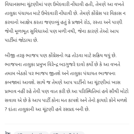
વિધાનસભા ચૂંટણીમાં પણ ઉમેદવારી નોંધાવી હતી, તેમણે આ વખતે
તાલુકા પંચાયત માટે ઉમેદવારી નોંધાવી છે. તેમણે કોંગ્રેસ પર વિકાસ ન
કરવાનો આક્ષેપ કરતા જણાવ્યું હતું કે પ્રજાને રોડ, રસ્તા અને પાણી
જેવી મૂળભૂત સુવિધાઓ પણ મળી નથી, જેના કારણે તેઓ આપ
પાર્ટીમાં જોડાયા છે.
બીજી તરફ ભાજપ પણ કોંગ્રેસનો ગઢ તોડવા માટે સક્રિય થયું છે.
ભાજપના તાલુકા પ્રમુખ વિરેન્દ્ર બડગુજરે દાવો કર્યો છે કે આ વખતે
તમામ બેઠકો પર ભાજપ જીતશે અને તાલુકા પંચાયત ભાજપના
કબજામાં આવશે. સાથે જ તેમણે આપ પાર્ટીનો આ ચૂંટણીમાં ખાસ
પ્રભાવ નહીં રહે તેવી પણ વાત કરી છે.આ પરિસ્થિતિમાં હવે સૌથી મોટો
સવાલ એ છે કે આપ પાર્ટી કોના મત કાપશે અને તેનો ફાયદો કોને મળશે
? દાંતા તાલુકાની આ ચૂંટણી હવે રસપ્રદ બની છે.