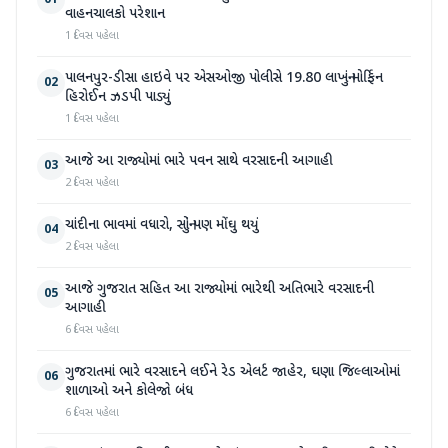
વાહનચાલકો પરેશાન
1 દિવસ પહેલા
પાલનપુર-ડીસા હાઇવે પર એસઓજી પોલીસે 19.80 લાખનું મોર્ફિન
02
હિરોઈન ઝડપી પાડ્યું
1 દિવસ પહેલા
આજે આ રાજ્યોમાં ભારે પવન સાથે વરસાદની આગાહી
03
2 દિવસ પહેલા
ચાંદીના ભાવમાં વધારો, સોનું પણ મોંઘુ થયું
04
2 દિવસ પહેલા
આજે ગુજરાત સહિત આ રાજ્યોમાં ભારેથી અતિભારે વરસાદની
05
આગાહી
6 દિવસ પહેલા
ગુજરાતમાં ભારે વરસાદને લઈને રેડ એલર્ટ જાહેર, ઘણા જિલ્લાઓમાં
06
શાળાઓ અને કોલેજો બંધ
6 દિવસ પહેલા