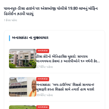
પાલનપુર-ડીસા હાઇવે પર એસઓજી પોલીસે 19.80 લાખનું મોર્ફિન
બનાસકાંઠા
હિરોઈન ઝડપી પાડ્યું
1 દિવસ પહેલા
બનાસકાંઠા
ના વધુ સમાચાર
બનાસકાંઠા
ડીસા કોર્ટનો ઐતિહાસિક ચુકાદો: સાપરાધ
માનવવધના કેસમાં ૩ આરોપીઓને ૧૦ વર્ષની કેદ
અને ૬ લાખનો દંડ
27 મિનિટ પહેલા
બનાસકાંઠા
બનાસકાંઠા: 'અપ-ડાઉનિયા' શિક્ષકો સાવધાન!
મુસાફરી કરતા શિક્ષકો સામે તવાઈ હાથ ધરાશે
39 મિનિટ પહેલા
બનાસકાંઠા