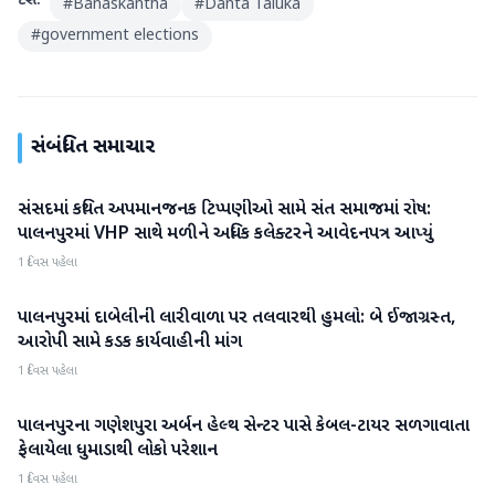
ટેગ્સ:
#
Banaskantha
#
Danta Taluka
#
government elections
સંબંધિત સમાચાર
સંસદમાં કથિત અપમાનજનક ટિપ્પણીઓ સામે સંત સમાજમાં રોષ:
બનાસકાંઠા
પાલનપુરમાં VHP સાથે મળીને અધિક કલેક્ટરને આવેદનપત્ર આપ્યું
1 દિવસ પહેલા
પાલનપુરમાં દાબેલીની લારીવાળા પર તલવારથી હુમલો: બે ઈજાગ્રસ્ત,
બનાસકાંઠા
આરોપી સામે કડક કાર્યવાહીની માંગ
1 દિવસ પહેલા
પાલનપુરના ગણેશપુરા અર્બન હેલ્થ સેન્ટર પાસે કેબલ-ટાયર સળગાવાતા
બનાસકાંઠા
ફેલાયેલા ધુમાડાથી લોકો પરેશાન
1 દિવસ પહેલા