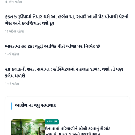
4 મહિના પહેલા
ફક્ત 5 રૂપિયામાં તૈયાર થશે આ હર્બલ ચા, સવારે ખાલી પેટ પીવાથી પેટનો
આરોગ્ય
ગેસ અને કબજિયાત થશે દૂર
11 મહિના પહેલા
ભારતમાં ૭૦ ટકા વૃદ્ધો આર્થિક રીતે બીજા પર નિર્ભર છે
આરોગ્ય
1 વર્ષ પહેલા
૨૪ કલાકની શરત સમાપ્‍ત : હોસ્‍પિટલમાં ૨ કલાક દાખલ થશો તો પણ
આરોગ્ય
કલેમ મળશે
1 વર્ષ પહેલા
આરોગ્ય
ના વધુ સમાચાર
મહેસાણા
ઉનાવામાં વરિયાળીને લીલી કરવાનું કૌભાંડ
ઝડપાયું: ₹8.57 લાખનો જથ્થો જપ્ત