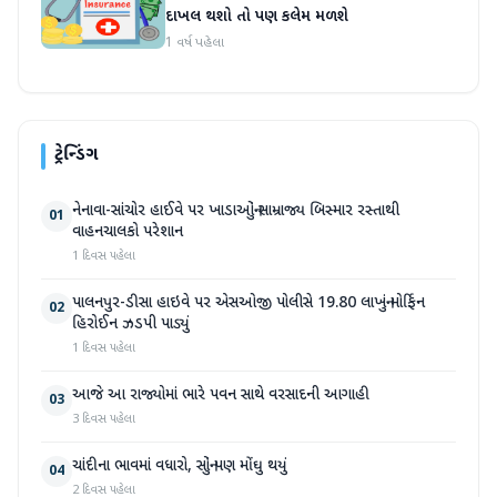
દાખલ થશો તો પણ કલેમ મળશે
1 વર્ષ પહેલા
ટ્રેન્ડિંગ
નેનાવા-સાંચોર હાઈવે પર ખાડાઓનું સામ્રાજ્ય બિસ્માર રસ્તાથી
01
વાહનચાલકો પરેશાન
1 દિવસ પહેલા
પાલનપુર-ડીસા હાઇવે પર એસઓજી પોલીસે 19.80 લાખનું મોર્ફિન
02
હિરોઈન ઝડપી પાડ્યું
1 દિવસ પહેલા
આજે આ રાજ્યોમાં ભારે પવન સાથે વરસાદની આગાહી
03
3 દિવસ પહેલા
ચાંદીના ભાવમાં વધારો, સોનું પણ મોંઘુ થયું
04
2 દિવસ પહેલા