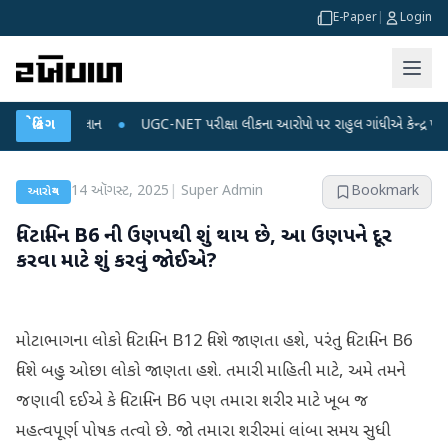
E-Paper
|
Login
 ડેટા પ્લાન
બ્રેકિંગ
●
UGC-NET પરીક્ષા લીકના આરોપો પર રાહુલ ગાંધીએ કેન્દ્ર પર પ્રહાર કર્
14 ઑગસ્ટ, 2025
|
Super Admin
Bookmark
આરોગ્ય
વિટામિન B6 ની ઉણપથી શું થાય છે, આ ઉણપને દૂર
કરવા માટે શું કરવું જોઈએ?
મોટાભાગના લોકો વિટામિન B12 વિશે જાણતા હશે, પરંતુ વિટામિન B6
વિશે બહુ ઓછા લોકો જાણતા હશે. તમારી માહિતી માટે, અમે તમને
જણાવી દઈએ કે વિટામિન B6 પણ તમારા શરીર માટે ખૂબ જ
મહત્વપૂર્ણ પોષક તત્વો છે. જો તમારા શરીરમાં લાંબા સમય સુધી