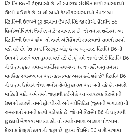
વિટામિન B6 ની ઉણપ રહે છે, તો સ્વાસ્થ્ય સંબંધિત ઘણી સમસ્યાઓ
ઊભી થઈ શકે છે. ચાલો આવી કેટલીક સમસ્યાઓ તેમજ આ
વિટામિનની ઉણપને દૂર કરવાના ઉપાયો વિશે જાણીએ. વિટામિન B6
હિમોગ્લોબિનના નિર્માણ માટે જવાબદાર છે. જો તમારા શરીરમાં આ
વિટામિનની ઉણપ હોય, તો તમને એનિમિયાની સમસ્યાનો સામનો કરવો
પડી શકે છે. નેશનલ ઇન્સ્ટિટ્યૂટ ઓફ હેલ્થ અનુસાર, વિટામિન B6 ની
ઉણપને કારણે પણ હુમલા થઈ શકે છે. શું તમે જાણો છો કે વિટામિન B6
ની ઉણપ ફક્ત તમારા શારીરિક સ્વાસ્થ્ય પર જ નહીં પરંતુ તમારા
માનસિક સ્વાસ્થ્ય પર પણ નકારાત્મક અસર કરી શકે છે? વિટામિન B6
ની ઉણપ ડિપ્રેશન જેવા ગંભીર રોગોનું કારણ પણ બની શકે છે. તમારી
માહિતી માટે, અમે તમને જણાવી દઈએ કે આ આવશ્યક વિટામિનની
ઉણપને કારણે, તમને ફોલ્લીઓ અને ગ્લોસિટિસ (જીભની બળતરા) ની
સમસ્યાનો સામનો કરવો પડી શકે છે. જો તમે વિટામિન B6 ની ઉણપથી
છુટકારો મેળવવા માંગતા હો, તો તમારે તમારા આહાર યોજનામાં
કેટલાક ફેરફારો કરવાની જરૂર છે. દૂધમાં વિટામિન B6 સારી માત્રામાં