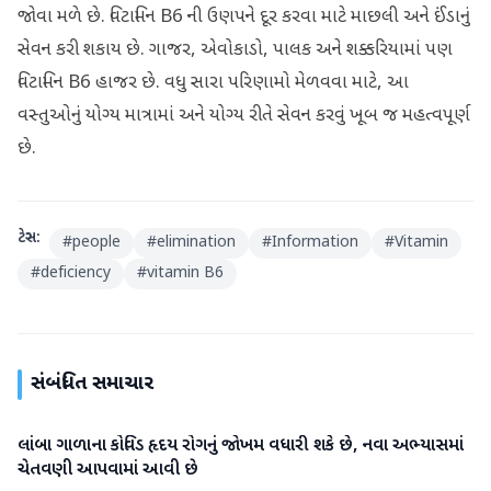
જોવા મળે છે. વિટામિન B6 ની ઉણપને દૂર કરવા માટે માછલી અને ઈંડાનું
સેવન કરી શકાય છે. ગાજર, એવોકાડો, પાલક અને શક્કરિયામાં પણ
વિટામિન B6 હાજર છે. વધુ સારા પરિણામો મેળવવા માટે, આ
વસ્તુઓનું યોગ્ય માત્રામાં અને યોગ્ય રીતે સેવન કરવું ખૂબ જ મહત્વપૂર્ણ
છે.
ટેગ્સ:
#
people
#
elimination
#
Information
#
Vitamin
#
deficiency
#
vitamin B6
સંબંધિત સમાચાર
લાંબા ગાળાના કોવિડ હૃદય રોગનું જોખમ વધારી શકે છે, નવા અભ્યાસમાં
આરોગ્ય
ચેતવણી આપવામાં આવી છે