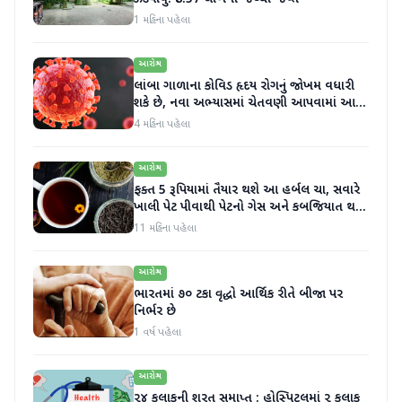
1 મહિના પહેલા
આરોગ્ય
લાંબા ગાળાના કોવિડ હૃદય રોગનું જોખમ વધારી
શકે છે, નવા અભ્યાસમાં ચેતવણી આપવામાં આવી
છે
4 મહિના પહેલા
આરોગ્ય
ફક્ત 5 રૂપિયામાં તૈયાર થશે આ હર્બલ ચા, સવારે
ખાલી પેટ પીવાથી પેટનો ગેસ અને કબજિયાત થશે
દૂર
11 મહિના પહેલા
આરોગ્ય
ભારતમાં ૭૦ ટકા વૃદ્ધો આર્થિક રીતે બીજા પર
નિર્ભર છે
1 વર્ષ પહેલા
આરોગ્ય
૨૪ કલાકની શરત સમાપ્‍ત : હોસ્‍પિટલમાં ૨ કલાક