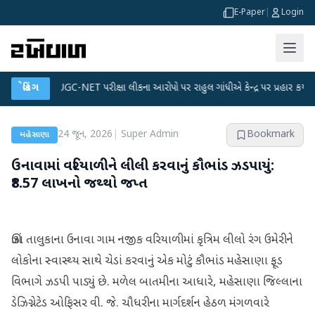
E-Paper
|
Login
●
બ્રેકિંગ
UGC-NET પરીક્ષા લીકના આરોપો પર રાહુલ ગાંધીએ કેન્દ્ર પર પ્રહાર કર્યા
●
હિં
24 જૂન, 2026
|
Super Admin
Bookmark
મહેસાણા
ઉનાવામાં વરિયાળીને લીલી કરવાનું કૌભાંડ ઝડપાયું:
₹8.57 લાખનો જથ્થો જપ્ત
ઊંઝા તાલુકાના ઉનાવા ગામ નજીક વરિયાળીમાં કૃત્રિમ લીલો રંગ ઉમેરીને
લોકોના સ્વાસ્થ્ય સાથે ચેડાં કરવાનું એક મોટું કૌભાંડ મહેસાણા ફૂડ
વિભાગે ઝડપી પાડ્યું છે. મળેલ બાતમીના આધારે, મહેસાણા જિલ્લાના
ડેઝિગ્નેટેડ ઓફિસર વી. જે. ચૌધરીના માર્ગદર્શન હેઠળ મંગળવારે