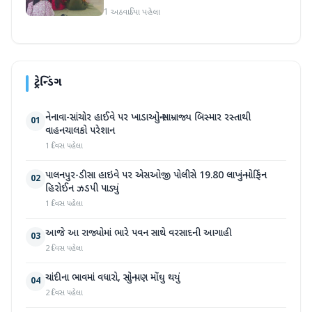
યોજાઈ
1 અઠવાડિયા પહેલા
ટ્રેન્ડિંગ
નેનાવા-સાંચોર હાઈવે પર ખાડાઓનું સામ્રાજ્ય બિસ્માર રસ્તાથી
01
વાહનચાલકો પરેશાન
1 દિવસ પહેલા
પાલનપુર-ડીસા હાઇવે પર એસઓજી પોલીસે 19.80 લાખનું મોર્ફિન
02
હિરોઈન ઝડપી પાડ્યું
1 દિવસ પહેલા
આજે આ રાજ્યોમાં ભારે પવન સાથે વરસાદની આગાહી
03
2 દિવસ પહેલા
ચાંદીના ભાવમાં વધારો, સોનું પણ મોંઘુ થયું
04
2 દિવસ પહેલા