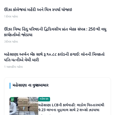
ઊંઝા કોલેજમાં મહેંદી અને ચિત્ર સ્પર્ધા યોજાઇ
મહેસાણા
1 દિવસ પહેલા
ઊંઝા વિશ્વ હિંદુ પરિષદની દ્વિદિવસીય પ્રાંત બેઠક સંપન્ન : 250 થી વધુ
મહેસાણા
કાર્યકર્તાઓ જોડાયા
3 દિવસ પહેલા
મહેસાણા અર્બન બેંક સાથે રૂ.૧૦.૮૮ કરોડની ઠગાઈ: લોનની મિલકતો
મહેસાણા
પતિ-પત્નીએ વેચી મારી
1 અઠવાડિયા પહેલા
મહેસાણા
ના વધુ સમાચાર
મહેસાણા
મહેસાણા LCBની કાર્યવાહી: લાડોલ વિસ્તારમાંથી
9.23 લાખના મુદ્દામાલ સાથે 2 શખ્સો ઝડપાયા