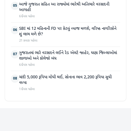
આજે ગુજરાત સહિત આ રાજ્યોમાં ભારેથી અતિભારે વરસાદની
05
આગાહી
6 દિવસ પહેલા
SBI માં 12 મહિનાની FD પર કેટલું વ્યાજ મળશે, વરિષ્ઠ નાગરિકોને
06
શું લાભ મળે છે?
21 કલાક પહેલા
ગુજરાતમાં ભારે વરસાદને લઈને રેડ એલર્ટ જાહેર, ઘણા જિલ્લાઓમાં
07
શાળાઓ અને કોલેજો બંધ
6 દિવસ પહેલા
ચાંદી 5,000 રૂપિયા મોંઘી થઈ, સોનાના ભાવ 2,200 રૂપિયા સુધી
08
વધ્યા
1 દિવસ પહેલા