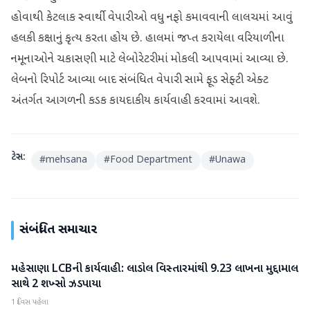
હોવાથી કેટલાક સ્વાર્થી વેપારીઓ વધુ નફો કમાવવાની લાલચમાં આવું
હલકી કક્ષાનું કૃત્ય કરતા હોય છે. હાલમાં જપ્ત કરાયેલા વરિયાળીના
નમૂનાઓને ચકાસણી માટે લેબોરેટરીમાં મોકલી આપવામાં આવ્યા છે.
લેબનો રિપોર્ટ આવ્યા બાદ સંબંધિત વેપારી સામે ફૂડ સેફ્ટી એક્ટ
અંતર્ગત આગળની કડક કાયદાકીય કાર્યવાહી કરવામાં આવશે.
ટેગ્સ:
#
mehsana
#
Food Department
#
Unawa
સંબંધિત સમાચાર
મહેસાણા LCBની કાર્યવાહી: લાડોલ વિસ્તારમાંથી 9.23 લાખના મુદ્દામાલ
મહેસાણા
સાથે 2 શખ્સો ઝડપાયા
1 દિવસ પહેલા