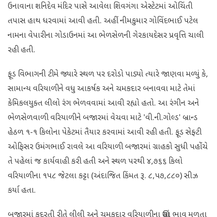
ઉનાવાના શનિદેવ મંદિર પાસે આવેલા શિવગંગા એસ્ટેટમાં ઓચિંતી
તપાસ હાથ ધરવામાં આવી હતી. અહીં નીમકુમાર ગોવિંદભાઈ પટેલ
નામના વેપારીના ગોડાઉનમાં આ ભેળસેળની ગેરકાયદેસર પ્રવૃત્તિ ચાલી
રહી હતી.
ફૂડ વિભાગની ટીમે જ્યારે સ્થળ પર દરોડો પાડ્યો ત્યારે જાણવા મળ્યું કે,
સામાન્ય વરિયાળીને વધુ આકર્ષક અને ચમકદાર બનાવવા માટે તેમાં
કેમિકલયુક્ત લીલો રંગ ભેળવવામાં આવી રહ્યો હતો. આ રંગીન અને
ભેળસેળવાળી વરિયાળીને બજારમાં વેચવા માટે 'વી.ની.ગોલ્ડ' બ્રાન્ડ
હેઠળ ૧-૧ કિલોના પેકેટમાં તૈયાર કરવામાં આવી રહી હતી. ફૂડ સેફ્ટી
ઓફિસર ઉમંગભાઈ રાવલે આ વરિયાળી બજારમાં ગ્રાહકો સુધી પહોંચે
તે પહેલાં જ કાર્યવાહી કરી હતી અને સ્થળ પરથી ૪,૭૬૬ કિલો
વરિયાળીના ૧૫૮ જેટલા કટ્ટા (અંદાજિત કિંમત રૂ. ૮,૫૭,૮૮૦) સીઝ
કર્યા હતા.
બજારમાં કુદરતી રીતે લીલી અને ચમકદાર વરિયાળીના ઊંચા ભાવ મળતા