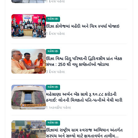
1 દિવસ પહેલા
મહેસાણા
ઊંઝા કોલેજમાં મહેંદી અને ચિત્ર સ્પર્ધા યોજાઇ
1 દિવસ પહેલા
મહેસાણા
ઊંઝા વિશ્વ હિંદુ પરિષદની દ્વિદિવસીય પ્રાંત બેઠક
સંપન્ન : 250 થી વધુ કાર્યકર્તાઓ જોડાયા
3 દિવસ પહેલા
મહેસાણા
મહેસાણા અર્બન બેંક સાથે રૂ.૧૦.૮૮ કરોડની
ઠગાઈ: લોનની મિલકતો પતિ-પત્નીએ વેચી મારી
1 અઠવાડિયા પહેલા
મહેસાણા
ઊંઝામાં રાષ્ટ્રીય ગ્રામ સ્વરાજ અભિયાન અંતર્ગત
સરપંચ અને સભ્યો માટે ક્ષમતાવર્ધન તાલીમ