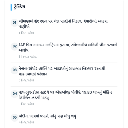
ટ્રેન્ડિંગ
ખીમાણામાં જાહેર રસ્તા પર ગંદા પાણીનો નિકાલ, વેપારીઓ આકરા
01
પાણીએ
1 દિવસ પહેલા
IAF વિંગ કમાન્ડર હનીટ્રેપમાં ફસાયા, સંવેદનશીલ માહિતી લીક કરવાનો
02
આરોપ
11 કલાક પહેલા
નેનાવા-સાંચોર હાઈવે પર ખાડાઓનું સામ્રાજ્ય બિસ્માર રસ્તાથી
03
વાહનચાલકો પરેશાન
3 દિવસ પહેલા
પાલનપુર-ડીસા હાઇવે પર એસઓજી પોલીસે 19.80 લાખનું મોર્ફિન
04
હિરોઈન ઝડપી પાડ્યું
3 દિવસ પહેલા
ચાંદીના ભાવમાં વધારો, સોનું પણ મોંઘુ થયું
05
4 દિવસ પહેલા