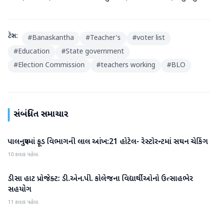
ટેગ્સ:
#
Banaskantha
#
Teacher's
#
voter list
#
Education
#
State government
#
Election Commission
#
teachers working
#
BLO
સંબંધિત સમાચાર
પાલનપુરમાં ફૂડ વિભાગની લાલ આંખ:21 હોટેલ- રેસ્ટોરન્ટમાં સઘન ચેકિંગ
બનાસકાંઠા
10 કલાક પહેલા
ડીસા હાટ પ્રોજેક્ટ: ડી.એન.પી. કોલેજના વિદ્યાર્થીઓનો ઉત્સાહભેર
બનાસકાંઠા
સહયોગ
11 કલાક પહેલા