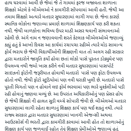
હાથ ધરવામાં આવી છે જેમાં જે તે ગામમાં ફરજ બજાવતા શાળાના
શિક્ષકો એટલે કે બીએલઓ ને કામગીરી સોંપવામાં આવી હતી. જેથી આ
તમામ શિક્ષકો અત્યારે મતદાર સુધારણામાં લાગી ગયા છે. જેના કારણે
સ્થાનિક લોકોના જણાવ્યા પ્રમાણે શાળામાં શિક્ષણકાર્ય પણ કરી શકતા
નથી. જેથી બાળકોના ભવિષ્ય ઉપર માઠી અસર થવાની સંભાવનાઓ
રહેલી છે. અંગે નામ ન જણાવવાની શરતે કેટલાક બીએલઓએ જણાવ્યું
કહ્યું હતું કે આખો દિવસ આ કાર્યમાં રચાપચા રહીએ ત્યારે મોડ સામાન્ય
ફોર્મ ભરાય છે જેથી વિદ્યાર્થીઓની શિક્ષણની વાત તો અલગ રહી સરકાર
દ્વારા મતદારોને જાગૃતિ કર્યો હોવા છતાં લોકો પાસે પૂરતત ડોક્યુમેન્ટ પણ
ઉપલબ્ધ નથી જમો ખાસ કરીને નવી મતદાર સુધારણામાં પાસપોર્ટ
સાઇઝનો ફોટોની જરૂરીયાત હોવાથી મતદારો પાસે પણ ફોટા ઉપલબ્ધ
હોતો નથી. જેથી ફોટો સ્ટુડિયોમાં પણ નવી ધરાકી ખુલી છે. મતદારો પાસે
પૂરતી વિગતો પણ ન હોવાને લઇ ફોર્મ ભરવામાં પણ ભારે મુશ્કેલીઓ પડી
રહી હોવાનું જાણવા મળ્યું છે. આ ઉપરાંત અધિકારીઓનું પણ પ્રેસર હોય
છે જેથી શિક્ષકો ની હાલત સુડી વચ્ચે સોપારી જેવી છે. બીએલઓ મતદાર
સુધારણામાં લાગી રહેતા શાળાનું શિક્ષણ કાર્ય પણ થઈ શકતું નથી. ત્યારે
રાજ્ય સરકાર દ્વારા મતદાર સુધારણામાં ખાનગી એજન્સી અથવા
આઉટસોર્સ ની ભરતી દ્વારા કામગીરી કરવામાં આવી હોત તો શાળાઓનું
શિક્ષણ કાર્ય પણ જળવાઈ રહોત તેવું શિક્ષણ પ્રેમીઓએ જણાવ્યું હતું.