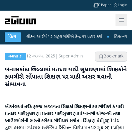
E-Paper
|
Login
રીક્ષા લીકના આરોપો પર રાહુલ ગાંધીએ કેન્દ્ર પર પ્રહાર કર્યા
બ્રેકિંગ
●
હિંમતનગરમાં રહસ્ય
12 નવેમ્બર, 2025
|
Super Admin
Bookmark
બનાસકાંઠા
બનાસકાંઠા જિલ્લામાં મતદાર યાદી સુધારણામાં શિક્ષકોને
કામગીરી સોંપાતા શિક્ષણ પર માઠી અસર થવાની
સંભાવના
બીએલઓ તરીકે ફરજ બજાવતા શિક્ષકો શિક્ષણની કામગીરી કરે કે પછી
મતદાર યાદી સુધારણા
મતદાર યાદી સુધારણામાં ખાનગી એજન્સી તથા
આઉટસોર્સની ભરતી કરી કામગીરી થઇ શકોત : શિક્ષણ પ્રેમી
ચૂંટણી પંચ
દ્વારા હાલમાં સ્પેશ્યલ ઇન્ટેન્સિવ રિવિઝન વિશેષ મતદાર સુધારણા પ્રક્રિયા