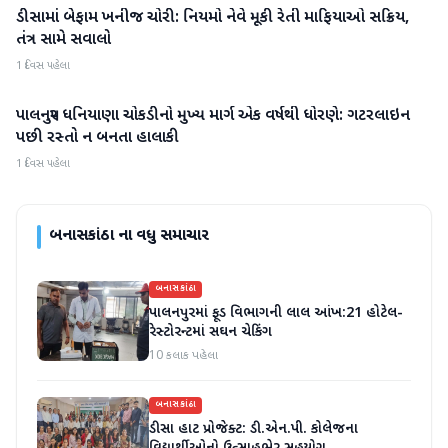
ડીસામાં બેફામ ખનીજ ચોરી: નિયમો નેવે મૂકી રેતી માફિયાઓ સક્રિય,
બનાસકાંઠા
તંત્ર સામે સવાલો
1 દિવસ પહેલા
પાલનપુર ધનિયાણા ચોકડીનો મુખ્ય માર્ગ એક વર્ષથી ધોરણે: ગટરલાઇન
બનાસકાંઠા
પછી રસ્તો ન બનતા હાલાકી
1 દિવસ પહેલા
બનાસકાંઠા
ના વધુ સમાચાર
બનાસકાંઠા
પાલનપુરમાં ફૂડ વિભાગની લાલ આંખ:21 હોટેલ-
રેસ્ટોરન્ટમાં સઘન ચેકિંગ
10 કલાક પહેલા
બનાસકાંઠા
ડીસા હાટ પ્રોજેક્ટ: ડી.એન.પી. કોલેજના