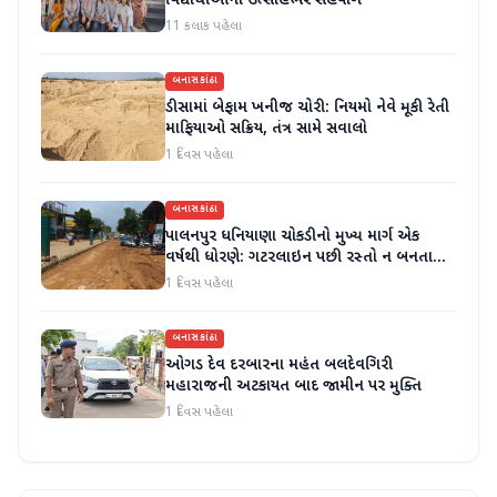
વિદ્યાર્થીઓનો ઉત્સાહભેર સહયોગ
11 કલાક પહેલા
બનાસકાંઠા
ડીસામાં બેફામ ખનીજ ચોરી: નિયમો નેવે મૂકી રેતી
માફિયાઓ સક્રિય, તંત્ર સામે સવાલો
1 દિવસ પહેલા
બનાસકાંઠા
પાલનપુર ધનિયાણા ચોકડીનો મુખ્ય માર્ગ એક
વર્ષથી ધોરણે: ગટરલાઇન પછી રસ્તો ન બનતા
હાલાકી
1 દિવસ પહેલા
બનાસકાંઠા
ઓગડ દેવ દરબારના મહંત બલદેવગિરી
મહારાજની અટકાયત બાદ જામીન પર મુક્તિ
1 દિવસ પહેલા