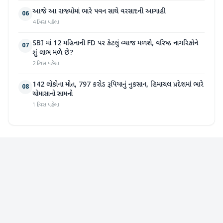
આજે આ રાજ્યોમાં ભારે પવન સાથે વરસાદની આગાહી
06
4 દિવસ પહેલા
SBI માં 12 મહિનાની FD પર કેટલું વ્યાજ મળશે, વરિષ્ઠ નાગરિકોને
07
શું લાભ મળે છે?
2 દિવસ પહેલા
142 લોકોના મોત, 797 કરોડ રૂપિયાનું નુકસાન, હિમાચલ પ્રદેશમાં ભારે
08
ચોમાસાનો સામનો
1 દિવસ પહેલા