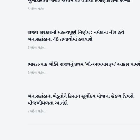
જૂનાડીસામાં ગૌચર જમીન પર વર્ષોથી દબાણદારોનો કબ્જો
બનાસકાંઠા
5 મહિના પહેલા
રાજ્ય સરકારનો મહત્વપૂર્ણ નિર્ણય : નર્મદાના નીર હવે
બનાસકાંઠા
બનાસકાંઠાના 46 તળાવોમાં ઠલવાશે
5 મહિના પહેલા
ભારત-પાક બોર્ડરે રાજ્યનું પ્રથમ 'ગૌ-અભયારણ્ય' આકાર પામશ
બનાસકાંઠા
6 મહિના પહેલા
બનાસકાંઠાના ખેડૂતોને કિસાન સૂર્યોદય યોજના હેઠળ દિવસે
બનાસકાંઠા
વીજળી મળતા આનંદો
7 મહિના પહેલા