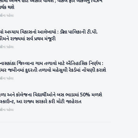
સામાં અર્બન હાટ આકાર પામશે ; વોકલ ફોર લોકલનું વિઝન
બનાસકાંઠા
ર્થક થશે
હિના પહેલા
વો અધ્યાય વિકાસનો આલેખાયો : ડીસા પાલિકાની ટી.પી.
બનાસકાંઠા
કીમને રાજ્યમાં સર્વ પ્રથમ મંજૂરી
હિના પહેલા
નાસકાંઠા જિલ્લાના ગામ તળાવો માટે ઐતિહાસિક નિર્ણય :
બનાસકાંઠા
ચર જમીનમાં કુદરતી તળાવો મહેસુલી રેકર્ડમાં નોંધણી કરાશે
હિના પહેલા
ાળા અને કોલેજના વિદ્યાર્થીઓને બસ ભાડામાં 50% મળશે
રાષ્ટ્રીય
સ્કાઉન્ટ, આ રાજ્ય સરકારે કરી મોટી જાહેરાત
હિના પહેલા