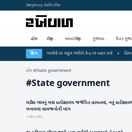
ઉત્તર ગુજરાતનું લોકપ્રિય દૈનિક
હોમ
રાષ્ટ્રીય
આંતરરાષ્ટ્રીય
ગુજરાત
ઉત્તર ગુજ
પરીક્ષા લીકના આરોપો પર રાહુલ ગાંધીએ કેન્દ્ર પર પ્રહાર કર્યા
બ્રેકિંગ
●
હિંમતનગરમાં રહસ્ય
હોમ
/
#State government
#
State government
વડીયા ગામનું બસ પ્રતીક્ષાલય જર્જરિત હાલતમાં, નવું પ્રતીક્ષાલ
બનાસકાંઠા
બનાવવા ગ્રામજનોની માંગ
2 મહિના પહેલા