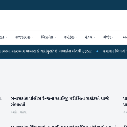
રાત
રાજકારણ
બિઝનેસ
સ્પોર્ટ્સ
હેલ્થ
ગેજેટ
અન
મય વાયરસ કે ચાંદીપુરા? 6 બાળકોના મોતથી ફફડાટ
●
હવામાન વિભાગે 18 રાજ્યો માટ
ય
બનાસકાંઠા પોલીસ રેન્જના આઈજી પરીક્ષિતા રાઠોડએ ચાર્જ
પ
બનાસકાંઠા
સંભાળ્યો
પ
4 મહિના પહેલા
4 મ