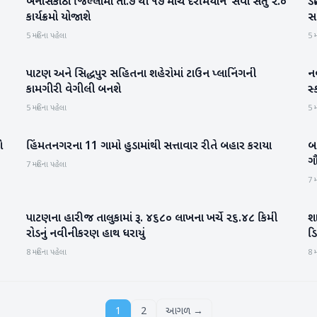
બનાસકાંઠા જિલ્લામાં તા.૭ થી ૧૭ માર્ચ દરમિયાન ‘સેવા સેતુ ૨.૦’
ડી
બનાસકાંઠા
કાર્યક્રમો યોજાશે
સા
5 મહિના પહેલા
5 મ
પાટણ અને સિદ્ધપુર સહિતના શહેરોમાં ટાઉન પ્લાનિંગની
ન
પાટણ
કામગીરી વેગીલી બનશે
સ્
5 મહિના પહેલા
5 મ
ે
હિંમતનગરના 11 ગામો હુડામાંથી સત્તાવાર રીતે બહાર કરાયા
બ
સાબરકાંઠા
ગૌ
7 મહિના પહેલા
7 મ
પાટણના હારીજ તાલુકામાં રૂ. ૪૬૮૦ લાખના ખર્ચે ૨૬.૪૮ કિમી
શ
પાટણ
રોડનું નવીનીકરણ હાથ ધરાયું
ડિ
8 મહિના પહેલા
8 મ
1
2
આગળ →