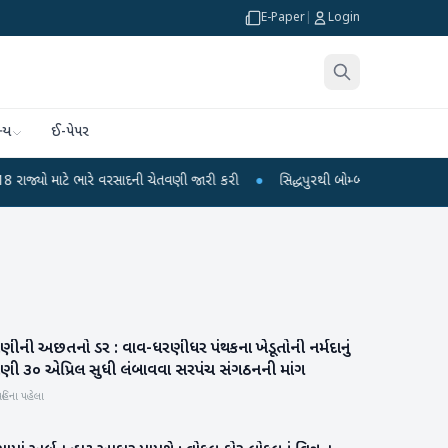
E-Paper
|
Login
્ય
ઈ-પેપર
ે ભારે વરસાદની ચેતવણી જારી કરી
●
સિદ્ધપુરથી બોમ્બ બનાવવાની સામગ્રી સાથે જૈશન
ાણીની અછતનો ડર : વાવ-ધરણીધર પંથકના ખેડૂતોની નર્મદાનું
બનાસકાંઠા
ાણી ૩૦ એપ્રિલ સુધી લંબાવવા સરપંચ સંગઠનની માંગ
હિના પહેલા