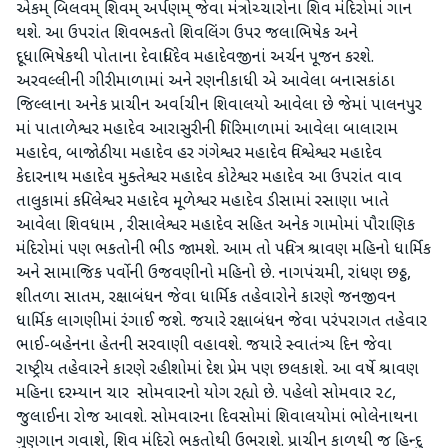
એકમ્ બિલવમ્ શિવમ્ અર્પણમ્ જેવા મંત્રોચ્ચારોના શિવ મંદિરોમાં ગાન
થશે. આ ઉપરાંત શિવભકતો શિવલિંગ ઉપર જલાભિષેક અને
દૂધાભિષેકથી પોતાના દેવાધિદેવ મહાદેવજીનાં અર્ચન પૂજન કરશે.
અરવલ્લીની ગીરીમાળામાં અને રણનીકાધી એ આવેલા બનાસકાંઠા
જિલ્લાના અનેક પ્રાચીન અર્વાચીન શિવાલયો આવેલા છે જેમાં પાલનપુર
માં પાતાળેશ્વર મહાદેવ આરાસુરીની ગિરિમાળામાં આવેલા બાલારામ
મહાદેવ, બાજોઠીયા મહાદેવ હર ગંગેશ્વર મહાદેવ વિશ્વેશ્વર મહાદેવ
કેદારનાથ મહાદેવ મુક્તેશ્વર મહાદેવ કોટેશ્વર મહાદેવ આ ઉપરાંત વાવ
તાલુકામાં કપિલેશ્વર મહાદેવ મૂળેશ્વર મહાદેવ ડીસામાં રસાણા ખાતે
આવેલા શિવધામ , રીસાલેશ્વર મહાદેવ સહિત અનેક ગામોમાં પૌરાણિક
મંદિરોમાં પણ ભકતોની ભીડ જામશે. આમ તો પવિત્ર શ્રાવણ મહિનો ધાર્મિક
અને સામાજિક પર્વોની ઉજવણીનો મહિનો છે. નાગપંચમી, રાંધણ છઠ્ઠ,
શીતળા સાતમ, રક્ષાબંધન જેવા ધાર્મિક તહેવારોને કારણે જનજીવન
ધાર્મિક લાગણીમાં રંગાઈ જશે. જયારે રક્ષાબંધન જેવા પરંપરાગત તહેવાર
ભાઈ-બહેનના હેતની સરવાણી વહાવશે. જયારે સ્વાતંત્ર્ય દિન જેવા
રાષ્ટ્રીય તહેવારને કારણે રહીશોમાં દેશ પ્રેમ પણ છલકાશે. આ વર્ષે શ્રાવણ
મહિના દરમ્યાન ચાર સોમવારનો યોગ રહ્યો છે. પહેલો સોમવાર ૨૮,
જુલાઈના રોજ આવશે. સોમવારના દિવસોમાં શિવાલયોમાં ભોલેનાથના
ગુણગાન ગવાશે, શિવ મંદિરો ભકતોથી ઉભરાશે. પ્રાચીન કાળથી જ હિન્દુ