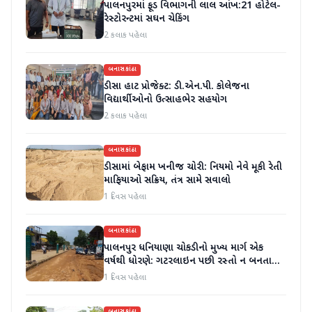
પાલનપુરમાં ફૂડ વિભાગની લાલ આંખ:21 હોટેલ-
રેસ્ટોરન્ટમાં સઘન ચેકિંગ
2 કલાક પહેલા
બનાસકાંઠા
ડીસા હાટ પ્રોજેક્ટ: ડી.એન.પી. કોલેજના
વિદ્યાર્થીઓનો ઉત્સાહભેર સહયોગ
2 કલાક પહેલા
બનાસકાંઠા
ડીસામાં બેફામ ખનીજ ચોરી: નિયમો નેવે મૂકી રેતી
માફિયાઓ સક્રિય, તંત્ર સામે સવાલો
1 દિવસ પહેલા
બનાસકાંઠા
પાલનપુર ધનિયાણા ચોકડીનો મુખ્ય માર્ગ એક
વર્ષથી ધોરણે: ગટરલાઇન પછી રસ્તો ન બનતા
હાલાકી
1 દિવસ પહેલા