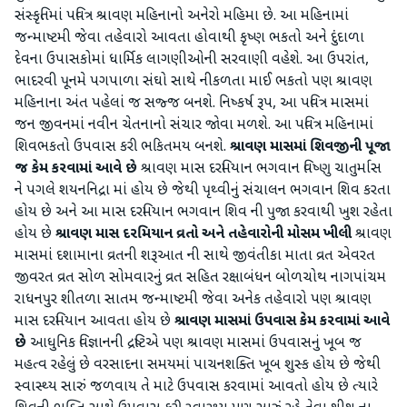
સંસ્કૃતિમાં પવિત્ર શ્રાવણ મહિનાનો અનેરો મહિમા છે. આ મહિનામાં
જન્માષ્ટમી જેવા તહેવારો આવતા હોવાથી કૃષ્ણ ભકતો અને દુંદાળા
દેવના ઉપાસકોમાં ધાર્મિક લાગણીઓની સરવાણી વહેશે. આ ઉપરાંત,
ભાદરવી પૂનમે પગપાળા સંઘો સાથે નીકળતા માઈ ભકતો પણ શ્રાવણ
મહિનાના અંત પહેલાં જ સજ્જ બનશે. નિષ્કર્ષ રૂપ, આ પવિત્ર માસમાં
જન જીવનમાં નવીન ચેતનાનો સંચાર જોવા મળશે. આ પવિત્ર મહિનામાં
શિવભકતો ઉપવાસ કરી ભકિતમય બનશે.
શ્રાવણ માસમાં શિવજીની પૂજા
જ કેમ કરવામાં આવે છે
શ્રાવણ માસ દરમિયાન ભગવાન વિષ્ણુ ચાતુર્માસ
ને પગલે શયનનિદ્રા માં હોય છે જેથી પૃથ્વીનું સંચાલન ભગવાન શિવ કરતા
હોય છે અને આ માસ દરમિયાન ભગવાન શિવ ની પુજા કરવાથી ખુશ રહેતા
હોય છે
શ્રાવણ માસ દરમિયાન વ્રતો અને તહેવારોની મોસમ ખીલી
શ્રાવણ
માસમાં દશામાના વ્રતની શરૂઆત ની સાથે જીવંતીકા માતા વ્રત એવરત
જીવરત વ્રત સોળ સોમવારનું વ્રત સહિત રક્ષાબંધન બોળચોથ નાગપાંચમ
રાધનપુર શીતળા સાતમ જન્માષ્ટમી જેવા અનેક તહેવારો પણ શ્રાવણ
માસ દરમિયાન આવતા હોય છે
શ્રાવણ માસમાં ઉપવાસ કેમ કરવામાં આવે
છે
આધુનિક વિજ્ઞાનની દ્રષ્ટિએ પણ શ્રાવણ માસમાં ઉપવાસનું ખૂબ જ
મહત્વ રહેલું છે વરસાદના સમયમાં પાચનશક્તિ ખૂબ શુસ્ક હોય છે જેથી
સ્વાસ્થ્ય સારું જળવાય તે માટે ઉપવાસ કરવામાં આવતો હોય છે ત્યારે