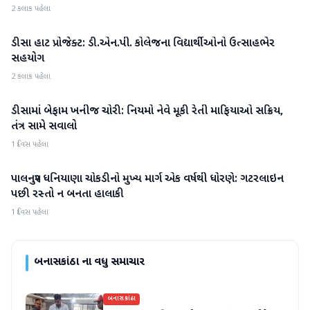
2 કલાક પહેલા
ડીસા હાટ પ્રોજેક્ટ: ડી.એન.પી. કોલેજના વિદ્યાર્થીઓનો ઉત્સાહભેર
બનાસકાંઠા
સહયોગ
2 કલાક પહેલા
ડીસામાં બેફામ ખનીજ ચોરી: નિયમો નેવે મૂકી રેતી માફિયાઓ સક્રિય,
બનાસકાંઠા
તંત્ર સામે સવાલો
1 દિવસ પહેલા
પાલનપુર ધનિયાણા ચોકડીનો મુખ્ય માર્ગ એક વર્ષથી ધોરણે: ગટરલાઇન
બનાસકાંઠા
પછી રસ્તો ન બનતા હાલાકી
1 દિવસ પહેલા
બનાસકાંઠા
ના વધુ સમાચાર
બનાસકાંઠા