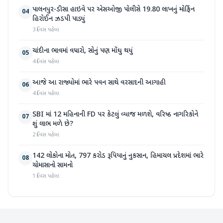
પાલનપુર-ડીસા હાઇવે પર એસઓજી પોલીસે 19.80 લાખનું મોર્ફિન
04
હિરોઈન ઝડપી પાડ્યું
3 દિવસ પહેલા
ચાંદીના ભાવમાં વધારો, સોનું પણ મોંઘુ થયું
05
4 દિવસ પહેલા
આજે આ રાજ્યોમાં ભારે પવન સાથે વરસાદની આગાહી
06
4 દિવસ પહેલા
SBI માં 12 મહિનાની FD પર કેટલું વ્યાજ મળશે, વરિષ્ઠ નાગરિકોને
07
શું લાભ મળે છે?
2 દિવસ પહેલા
142 લોકોના મોત, 797 કરોડ રૂપિયાનું નુકસાન, હિમાચલ પ્રદેશમાં ભારે
08
ચોમાસાનો સામનો
1 દિવસ પહેલા