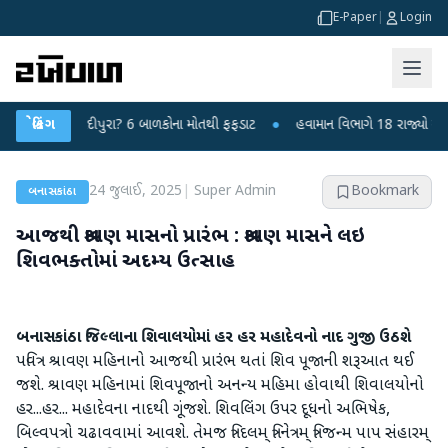
E-Paper
|
Login
કે ચાંદીપુરા? 6 બાળકોના મોતથી ફફડાટ
બ્રેકિંગ
●
હવામાન વિભાગે 18 રાજ્યો માટે ભારે વર
24 જુલાઈ, 2025
|
Super Admin
Bookmark
બનાસકાંઠા
આજથી શ્રાવણ માસનો પ્રારંભ : શ્રાવણ માસને લઇ
શિવભક્તોમાં અદમ્ય ઉત્સાહ
બનાસકાંઠા જિલ્લાના શિવાલયોમાં હર હર મહાદેવનો નાદ ગુજી ઉઠશે
પવિત્ર શ્રાવણ મહિનાનો આજથી પ્રારંભ થતાં શિવ પૂજાની શરૂઆત થઈ
જશે. શ્રાવણ મહિનામાં શિવપૂજાનો અનન્ય મહિમા હોવાથી શિવાલયોનો
હર...હર... મહાદેવના નાદથી ગૂંજશે. શિવલિંગ ઉપર દૂધનો અભિષેક,
બિલ્વપત્રો ચઢાવવામાં આવશે. તેમજ ત્રિદલમ્ ત્રિનેત્રમ્ ત્રિજન્મ પાપ સંહારમ્