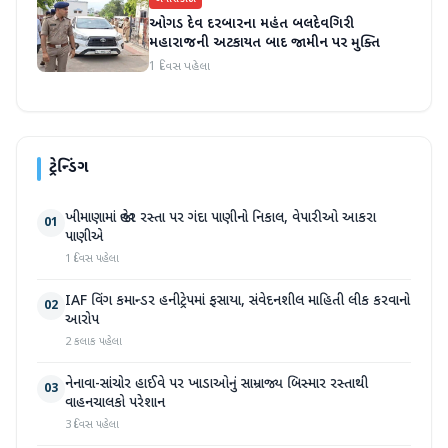
બનાસકાંઠા
ઓગડ દેવ દરબારના મહંત બલદેવગિરી
મહારાજની અટકાયત બાદ જામીન પર મુક્તિ
1 દિવસ પહેલા
ટ્રેન્ડિંગ
ખીમાણામાં જાહેર રસ્તા પર ગંદા પાણીનો નિકાલ, વેપારીઓ આકરા
01
પાણીએ
1 દિવસ પહેલા
IAF વિંગ કમાન્ડર હનીટ્રેપમાં ફસાયા, સંવેદનશીલ માહિતી લીક કરવાનો
02
આરોપ
2 કલાક પહેલા
નેનાવા-સાંચોર હાઈવે પર ખાડાઓનું સામ્રાજ્ય બિસ્માર રસ્તાથી
03
વાહનચાલકો પરેશાન
3 દિવસ પહેલા