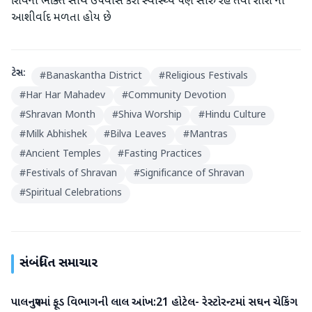
શિવની ભક્તિ સાથે ઉપવાસ કરી સ્વાસ્થ્ય પણ સારું રહે તેવા શીશ ના
આશીર્વાદ મળતા હોય છે
ટેગ્સ:
#
Banaskantha District
#
Religious Festivals
#
Har Har Mahadev
#
Community Devotion
#
Shravan Month
#
Shiva Worship
#
Hindu Culture
#
Milk Abhishek
#
Bilva Leaves
#
Mantras
#
Ancient Temples
#
Fasting Practices
#
Festivals of Shravan
#
Significance of Shravan
#
Spiritual Celebrations
સંબંધિત સમાચાર
પાલનપુરમાં ફૂડ વિભાગની લાલ આંખ:21 હોટેલ- રેસ્ટોરન્ટમાં સઘન ચેકિંગ
બનાસકાંઠા