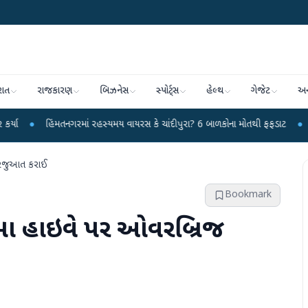
રાત
રાજકારણ
બિઝનેસ
સ્પોર્ટ્સ
હેલ્થ
ગેજેટ
અન
મતનગરમાં રહસ્યમય વાયરસ કે ચાંદીપુરા? 6 બાળકોના મોતથી ફફડાટ
●
હવામાન વિભાગે
 રજુઆત કરાઈ
Bookmark
મા હાઇવે પર ઓવરબ્રિજ