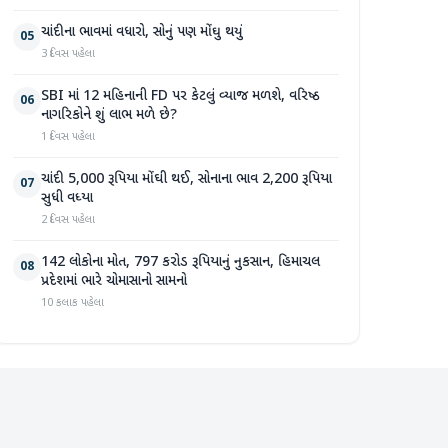
ચાંદીના ભાવમાં વધારો, સોનું પણ મોંઘુ થયું
05
3 દિવસ પહેલા
SBI માં 12 મહિનાની FD પર કેટલું વ્યાજ મળશે, વરિષ્ઠ
06
નાગરિકોને શું લાભ મળે છે?
1 દિવસ પહેલા
ચાંદી 5,000 રૂપિયા મોંઘી થઈ, સોનાના ભાવ 2,200 રૂપિયા
07
સુધી વધ્યા
2 દિવસ પહેલા
142 લોકોના મોત, 797 કરોડ રૂપિયાનું નુકસાન, હિમાચલ
08
પ્રદેશમાં ભારે ચોમાસાનો સામનો
10 કલાક પહેલા