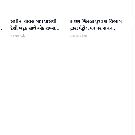
સમીના વાવલ ગામ પાસેથી
પાટણ જિલ્લા પુરવઠા વિભાગ
પાટણ
પાટણ
દેશી બંદૂક સાથે એક શખ્સ
દ્વારા પેટ્રોલ પંપ પર સઘન
ઝડપાયો
ચેકિંગ સઘન હાથ ધરાયું
9 કલાક પહેલા
9 કલાક પહેલા