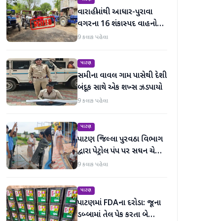
વારાહીમાંથી આધાર-પુરાવા
વગરના 16 શંકાસ્પદ વાહનો
જપ્ત કરતી LCB પોલીસ
9 કલાક પહેલા
પાટણ
સમીના વાવલ ગામ પાસેથી દેશી
બંદૂક સાથે એક શખ્સ ઝડપાયો
9 કલાક પહેલા
પાટણ
પાટણ જિલ્લા પુરવઠા વિભાગ
દ્વારા પેટ્રોલ પંપ પર સઘન ચેકિંગ
સઘન હાથ ધરાયું
9 કલાક પહેલા
પાટણ
પાટણમાં FDAના દરોડા: જૂના
ડબ્બામાં તેલ પેક કરતા બે