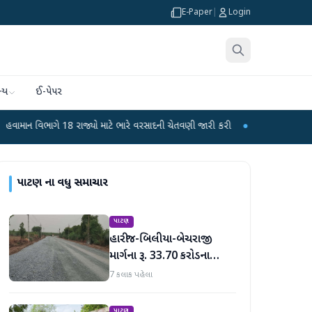
E-Paper
|
Login
્ય
ઈ-પેપર
 18 રાજ્યો માટે ભારે વરસાદની ચેતવણી જારી કરી
●
સિદ્ધપુરથી બોમ્બ બનાવવાની સા
પાટણ
ના વધુ સમાચાર
પાટણ
હારીજ-બિલીયા-બેચરાજી
માર્ગના રૂ. 33.70 કરોડના
વિકાસ કામો પૂરજોશમાં
7 કલાક પહેલા
પાટણ