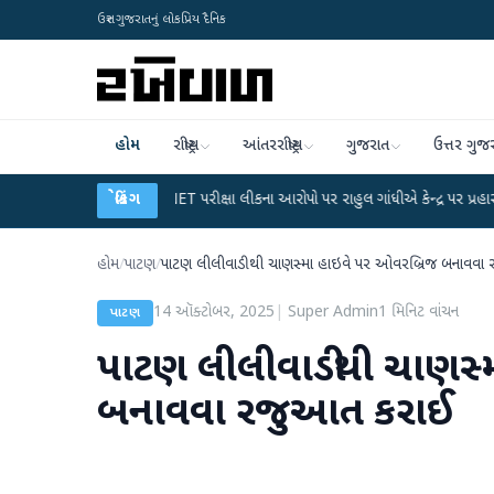
ઉત્તર ગુજરાતનું લોકપ્રિય દૈનિક
હોમ
રાષ્ટ્રીય
આંતરરાષ્ટ્રીય
ગુજરાત
ઉત્તર ગુજ
●
UGC-NET પરીક્ષા લીકના આરોપો પર રાહુલ ગાંધીએ કેન્દ્ર પર પ્રહાર કર્યા
બ્રેકિંગ
●
હિં
હોમ
/
પાટણ
/
પાટણ લીલીવાડીથી ચાણસ્મા હાઇવે પર ઓવરબ્રિજ બનાવવા
14 ઑક્ટોબર, 2025
|
Super Admin
1
મિનિટ વાંચન
પાટણ
પાટણ લીલીવાડીથી ચાણસ્
બનાવવા રજુઆત કરાઈ