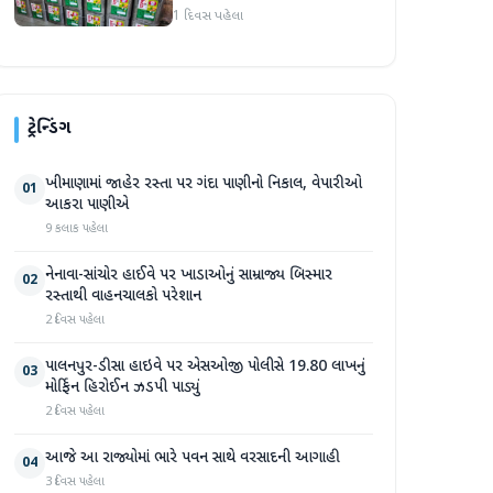
એકમો સીલ, રૂ. ૧૬.૧૪ લાખનો
1 દિવસ પહેલા
જથ્થો જપ્ત
ટ્રેન્ડિંગ
ખીમાણામાં જાહેર રસ્તા પર ગંદા પાણીનો નિકાલ, વેપારીઓ
01
આકરા પાણીએ
9 કલાક પહેલા
નેનાવા-સાંચોર હાઈવે પર ખાડાઓનું સામ્રાજ્ય બિસ્માર
02
રસ્તાથી વાહનચાલકો પરેશાન
2 દિવસ પહેલા
પાલનપુર-ડીસા હાઇવે પર એસઓજી પોલીસે 19.80 લાખનું
03
મોર્ફિન હિરોઈન ઝડપી પાડ્યું
2 દિવસ પહેલા
આજે આ રાજ્યોમાં ભારે પવન સાથે વરસાદની આગાહી
04
3 દિવસ પહેલા