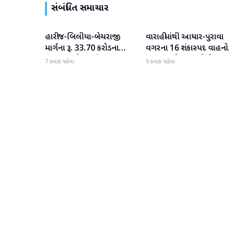
સંબંધિત સમાચાર
હારીજ-બિલીયા-બેચરાજી
વારાહીમાંથી આધાર-પુરાવા
પાટણ
પાટણ
માર્ગના રૂ. 33.70 કરોડના
વગરના 16 શંકાસ્પદ વાહનો
વિકાસ કામો પૂરજોશમાં
જપ્ત કરતી LCB પોલીસ
7 કલાક પહેલા
9 કલાક પહેલા