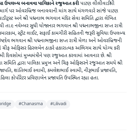
સુવિધા ઉપલબ્ધ બનાવવા પાલિકાને રજુઆત કરી
પાટણ લીલીવાડીથી
્ત માર્ગ પર ઓવરબ્રિજ બનાવવાની માંગ સાથે મંગળવારે સાંજે પાટણ
 ટ્રસ્ટ અને શ્રી પદ્મનાભ ભગવાન મંદિર સેવા સમિતિ દ્વારા લેખિત
ા.૯ નવેમ્બર સુધી યોજાનાર ભગવાન શ્રી પદ્મનાભજીના સપ્ત રાત્રી
 સમારકામ, સ્ટ્રીટ લાઈટ, સફાઈ કામગીરી સહિતની જરૂરી સુવિધા ઉપલબ્ધ
ેવ ભગવાન શ્રી પદ્મનાભજીના સપ્ત રાત્રી મેળા અને ઓવરબ્રિજની
ને ચીફ ઓફિસર હિરલબેન ઠાકરે હકારાત્મક અભિગમ સાથે યોગ્ય કરી
વસોમાં મુખ્યમંત્રીને પણ રજુઆત કરવામાં આવનાર છે. શ્રી
ેવા સમિતિ દ્વારા પાલિકા પ્રમુખ અને ચિફ ઓફિસરને રજુઆત સમયે શ્રી
 પ્રજાપતિ, શાંતિભાઈ સ્વામી, કમલેશભાઈ સ્વામી, નીરૂભાઈ પ્રજાપતિ,
ા કોર્પોરેટર પ્રવિણાબેન પ્રજાપતિ ઉપસ્થિત રહ્યા હતા.
bridge
#
Chanasma
#
Lilivadi