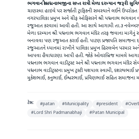
ભગવાન શ્રી પદ્મનાભજીના સપ્ત રાત્રી મેળા દરમ્યાન જરૂરી 
ચાણસ્મા હાઇવે પર સર્જાતી ટ્રાફિકની સમસ્યાને લઈને ઉપરોક
નગરપાલિકા પ્રમુખ અને ચીફ ઓફિસરને શ્રી પદ્મનાભ ભગવાન વાડી
રજૂઆત કરવામાં આવી હતી. આ સાથે આગામી તા.૩ નવેમ્બરથી ત
મેળા દરમ્યાન શ્રી પદ્મનાભ ભગવાન મંદિર તરફ જવાના માગૅનું
બનાવવા પણ રજુઆત કરાઈ હતી. પાટણ પ્રજાપતિ સમાજના ઇષ્ટદ
રજુઆતને ધ્યાનમાં રાખીને પાલિકા પ્રમુખ હિરલબેન પરમાર અ
આપવા હૈયાધારણા આપી હતી. જોકે ઓવરબ્રિજ મામલે આગામી દિ
પદ્મનાભ ભગવાન વાડી ટ્રસ્ટ અને શ્રી પદ્મનાભ ભગવાન મંદિર સ
પદ્મનાભ વાડી ટ્રસ્ટના પ્રમુખ ટ્રસ્ટી યશપાલ સ્વામી, દશરથભાઈ
મુકેશભાઈ, કનુભાઈ, ઈશ્વરભાઈ, પ્રવિણભાઈ સહિત સમાજના મહિલ
ટેગ્સ:
#
patan
#
Municipality
#
president
#
Over
#
Lord Shri Padmanabhaji
#
Patan Municipal