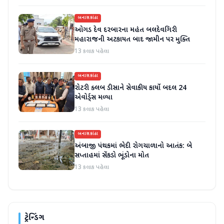
બનાસકાંઠા
ઓગડ દેવ દરબારના મહંત બલદેવગિરી
મહારાજની અટકાયત બાદ જામીન પર મુક્તિ
13 કલાક પહેલા
બનાસકાંઠા
રોટરી ક્લબ ડીસાને સેવાકીય કાર્યો બદલ 24
એવોર્ડ્સ મળ્યા
13 કલાક પહેલા
બનાસકાંઠા
અંબાજી પંથકમાં ભેદી રોગચાળાનો આતંક: બે
સપ્તાહમાં સેંકડો ભૂંડોના મોત
13 કલાક પહેલા
ટ્રેન્ડિંગ