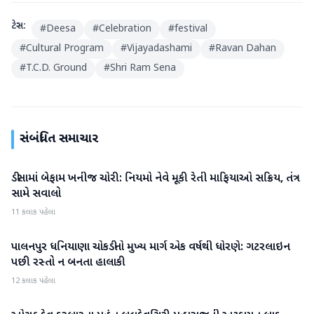
ટેગ્સ:
#
Deesa
#
Celebration
#
festival
#
Cultural Program
#
Vijayadashami
#
Ravan Dahan
#
T.C.D. Ground
#
Shri Ram Sena
સંબંધિત સમાચાર
ડીસામાં બેફામ ખનીજ ચોરી: નિયમો નેવે મૂકી રેતી માફિયાઓ સક્રિય, તંત્ર
બનાસકાંઠા
સામે સવાલો
11 કલાક પહેલા
પાલનપુર ધનિયાણા ચોકડીનો મુખ્ય માર્ગ એક વર્ષથી ધોરણે: ગટરલાઇન
બનાસકાંઠા
પછી રસ્તો ન બનતા હાલાકી
12 કલાક પહેલા