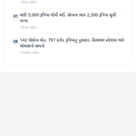
1 દિવસ પહેલા
ચાંદી 5,000 રૂપિયા મોંઘી થઈ, સોનાના ભાવ 2,200 રૂપિયા સુધી
07
વધ્યા
2 દિવસ પહેલા
142 લોકોના મોત, 797 કરોડ રૂપિયાનું નુકસાન, હિમાચલ પ્રદેશમાં ભારે
08
ચોમાસાનો સામનો
13 કલાક પહેલા