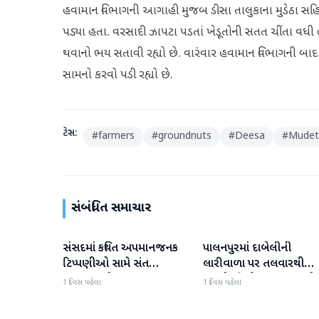
હવામાન વિભાગની આગાહી મુજબ ડીસા તાલુકાના મુડેઠા સહિ
પડ્યા હતા. વરસાદી ઝાપટા પડતાં ખેડૂતોની સતત ચીંતા વધી 
થવાનો ભય સતાવી રહ્યો છે. વારંવાર હવામાન વિભાગની બાદ વ
સામનો કરવો પડી રહ્યો છે.
ટેગ્સ:
#
farmers
#
groundnuts
#
Deesa
#
Mudet
સંબંધિત સમાચાર
સંસદમાં કથિત અપમાનજનક
પાલનપુરમાં દાબેલીની
બનાસકાંઠા
બનાસકાંઠા
ટિપ્પણીઓ સામે સંત
લારીવાળા પર તલવારથી
સમાજમાં રોષ: પાલનપુરમાં
હુમલો: બે ઈજાગ્રસ્ત, આરો
1 દિવસ પહેલા
1 દિવસ પહેલા
VHP સાથે મળીને અધિક
સામે કડક કાર્યવાહીની માંગ
કલેક્ટરને આવેદનપત્ર આપ્યું