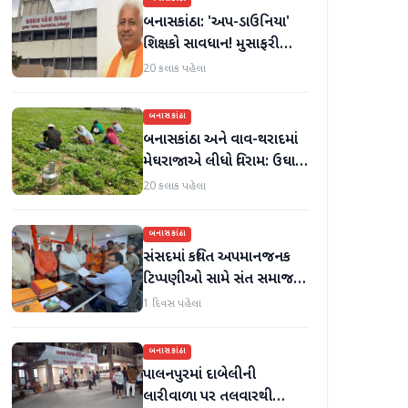
બનાસકાંઠા: 'અપ-ડાઉનિયા'
શિક્ષકો સાવધાન! મુસાફરી
કરતા શિક્ષકો સામે તવાઈ હાથ
20 કલાક પહેલા
ધરાશે
બનાસકાંઠા
બનાસકાંઠા અને વાવ-થરાદમાં
મેઘરાજાએ લીધો વિરામ: ઉઘાડ
નીકળતાં ખેડૂતોમાં આનંદનો
20 કલાક પહેલા
માહોલ
બનાસકાંઠા
સંસદમાં કથિત અપમાનજનક
ટિપ્પણીઓ સામે સંત સમાજમાં
રોષ: પાલનપુરમાં VHP સાથે
1 દિવસ પહેલા
મળીને અધિક કલેક્ટરને
આવેદનપત્ર આપ્યું
બનાસકાંઠા
પાલનપુરમાં દાબેલીની
લારીવાળા પર તલવારથી