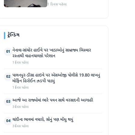
હુમલો: બે ઈજાગ્રસ્ત, આરોપી
1 દિવસ પહેલા
સામે કડક કાર્યવાહીની માંગ
ટ્રેન્ડિંગ
નેનાવા-સાંચોર હાઈવે પર ખાડાઓનું સામ્રાજ્ય બિસ્માર
01
રસ્તાથી વાહનચાલકો પરેશાન
1 દિવસ પહેલા
પાલનપુર-ડીસા હાઇવે પર એસઓજી પોલીસે 19.80 લાખનું
02
મોર્ફિન હિરોઈન ઝડપી પાડ્યું
1 દિવસ પહેલા
આજે આ રાજ્યોમાં ભારે પવન સાથે વરસાદની આગાહી
03
3 દિવસ પહેલા
ચાંદીના ભાવમાં વધારો, સોનું પણ મોંઘુ થયું
04
3 દિવસ પહેલા