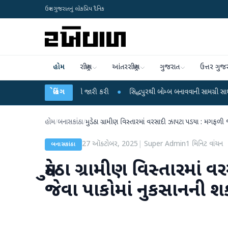
ઉત્તર ગુજરાતનું લોકપ્રિય દૈનિક
હોમ
રાષ્ટ્રીય
આંતરરાષ્ટ્રીય
ગુજરાત
ઉત્તર ગુજ
વરસાદની ચેતવણી જારી કરી
બ્રેકિંગ
●
સિદ્ધપુરથી બોમ્બ બનાવવાની સામગ્રી સાથે જૈશના 5 શંક
હોમ
/
બનાસકાંઠા
/
મુડેઠા ગ્રામીણ વિસ્તારમાં વરસાદી ઝાપટા પડયા : મગફળી જ
27 ઑક્ટોબર, 2025
|
Super Admin
1
મિનિટ વાંચન
બનાસકાંઠા
મુડેઠા ગ્રામીણ વિસ્તારમા
જેવા પાકોમાં નુકસાનની શ