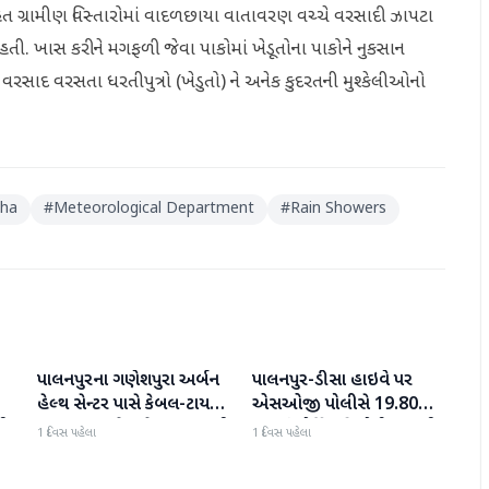
ત ગ્રામીણ વિસ્તારોમાં વાદળછાયા વાતાવરણ વચ્ચે વરસાદી ઝાપટા
હતી. ખાસ કરીને મગફળી જેવા પાકોમાં ખેડૂતોના પાકોને નુકસાન
રસાદ વરસતા ધરતીપુત્રો (ખેડુતો) ને અનેક કુદરતની મુશ્કેલીઓનો
ha
#
Meteorological Department
#
Rain Showers
પાલનપુરના ગણેશપુરા અર્બન
પાલનપુર-ડીસા હાઇવે પર
બનાસકાંઠા
બનાસકાંઠા
હેલ્થ સેન્ટર પાસે કેબલ-ટાયર
એસઓજી પોલીસે 19.80
પી
સળગાવાતા ફેલાયેલા ધુમાડાથી
લાખનું મોર્ફિન હિરોઈન ઝડપી
1 દિવસ પહેલા
1 દિવસ પહેલા
લોકો પરેશાન
પાડ્યું