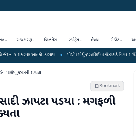
રાત
રાજકારણ
બિઝનેસ
સ્પોર્ટ્સ
હેલ્થ
ગેજેટ
અન
ાસ્પદ આતંકી ઝડપાયા
●
પીએમ મોદીનું હસ્તલિખિત પોસ્ટકાર્ડ વિક્રમ-1 રોકેટમાં અવકાશમાં
ેવા પાકોમાં નુકસાનની શક્યતા
Bookmark
ં વરસાદી ઝાપટા પડયા : મગફળી
ક્યતા