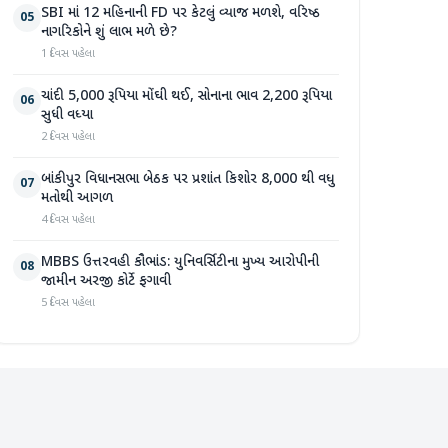
SBI માં 12 મહિનાની FD પર કેટલું વ્યાજ મળશે, વરિષ્ઠ
05
નાગરિકોને શું લાભ મળે છે?
1 દિવસ પહેલા
ચાંદી 5,000 રૂપિયા મોંઘી થઈ, સોનાના ભાવ 2,200 રૂપિયા
06
સુધી વધ્યા
2 દિવસ પહેલા
બાંકીપુર વિધાનસભા બેઠક પર પ્રશાંત કિશોર 8,000 થી વધુ
07
મતોથી આગળ
4 દિવસ પહેલા
MBBS ઉત્તરવહી કૌભાંડ: યુનિવર્સિટીના મુખ્ય આરોપીની
08
જામીન અરજી કોર્ટે ફગાવી
5 દિવસ પહેલા