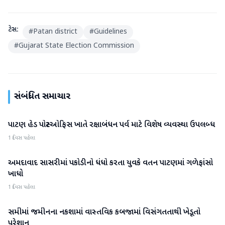
ટેગ્સ:
#
Patan district
#
Guidelines
#
Gujarat State Election Commission
સંબંધિત સમાચાર
પાટણ હેડ પોસ્ટઓફિસ ખાતે રક્ષાબંધન પર્વ માટે વિશેષ વ્યવસ્થા ઉપલબ્ધ
પાટણ
1 દિવસ પહેલા
અમદાવાદ સાસરીમાં પકોડીનો ધંધો કરતા યુવકે વતન પાટણમાં ગળેફાંસો
પાટણ
ખાધો
1 દિવસ પહેલા
સમીમાં જમીનના નકશામાં વાસ્તવિક કબજામાં વિસંગતતાથી ખેડૂતો
પાટણ
પરેશાન