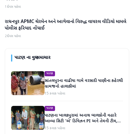
1 દિવસ પહેલા
રાધનપુર APMC ચેરમેન અને આગેવાનો વિરુદ્ધ વાયરલ વીડિયો મામલે
પાટણ
પોલીસ ફરિયાદ નોંધાઈ
2 દિવસ પહેલા
પાટણ
ના વધુ સમાચાર
પાટણ
સાંતલપુરના વાઢીયા ગામે વરસાદી પાણીના કહેરથી
ગ્રામજનો હાલાકીમાં
15 કલાક પહેલા
પાટણ
પાટણના ખાલકપુરામાં અનાથ બાળકોની વહારે
આવ્યા સિટી 'એ' ડિવિઝન PI અને તેમની ટીમ,
માનવતા મહેકી
15 કલાક પહેલા