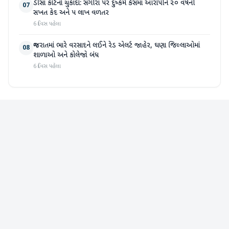
ડીસા કોર્ટનો ચુકાદો: સગીરા પર દુષ્કર્મ કેસમાં આરોપીને ૨૦ વર્ષની
07
સખત કેદ અને ૫ લાખ વળતર
6 દિવસ પહેલા
ગુજરાતમાં ભારે વરસાદને લઈને રેડ એલર્ટ જાહેર, ઘણા જિલ્લાઓમાં
08
શાળાઓ અને કોલેજો બંધ
6 દિવસ પહેલા