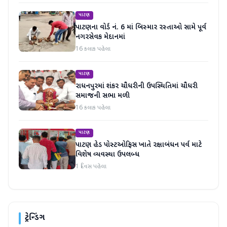
પાટણ
પાટણના વોર્ડ નં. 6 માં બિસ્માર રસ્તાઓ સામે પૂર્વ
નગરસેવક મેદાનમાં
16 કલાક પહેલા
પાટણ
રાધનપુરમાં શંકર ચૌધરીની ઉપસ્થિતિમાં ચૌધરી
સમાજની સભા મળી
16 કલાક પહેલા
પાટણ
પાટણ હેડ પોસ્ટઓફિસ ખાતે રક્ષાબંધન પર્વ માટે
વિશેષ વ્યવસ્થા ઉપલબ્ધ
1 દિવસ પહેલા
ટ્રેન્ડિંગ