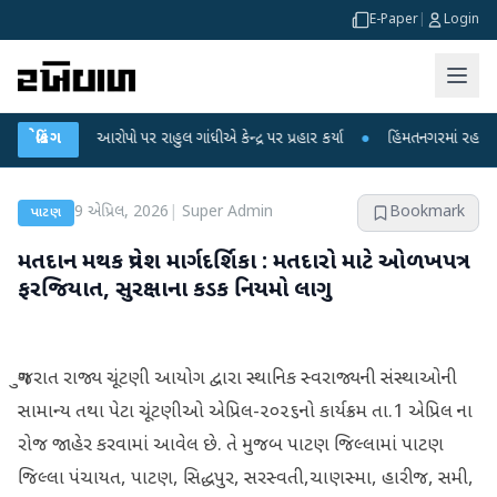
E-Paper
|
Login
કના આરોપો પર રાહુલ ગાંધીએ કેન્દ્ર પર પ્રહાર કર્યા
બ્રેકિંગ
●
હિંમતનગરમાં રહસ્યમય વાયરસ 
9 એપ્રિલ, 2026
|
Super Admin
Bookmark
પાટણ
મતદાન મથક પ્રવેશ માર્ગદર્શિકા : મતદારો માટે ઓળખપત્ર
ફરજિયાત, સુરક્ષાના કડક નિયમો લાગુ
ગુજરાત રાજ્ય ચૂંટણી આયોગ દ્વારા સ્થાનિક સ્વરાજ્યની સંસ્થાઓની
સામાન્ય તથા પેટા ચૂંટણીઓ એપ્રિલ-૨૦૨૬નો કાર્યક્રમ તા.1 એપ્રિલ ના
રોજ જાહેર કરવામાં આવેલ છે. તે મુજબ પાટણ જિલ્લામાં પાટણ
જિલ્લા પંચાયત, પાટણ, સિદ્ધપુર, સરસ્વતી,ચાણસ્મા, હારીજ, સમી,