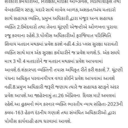
સરકારી કર્મચારીઓ, નિરીક્ષકો,માઈક્રો ઓબ્ઝર્વર્સ, વિડીયોગ્રાફર્સ તથા
વેબકાસ્ટિંગ સ્ટાફ, મદારે સાથે લાવેલ બાળક,અશક્ત/અંધ મતદારો
સાથે સહાયક વ્યક્તિ, પ્રમુખ અધિકારી દ્વારા મંજૂર અન્ય સહાયક
વ્યક્તિ 2.ઉમેદવારો તથા તેમના ચૂંટણી એજન્ટોએ ઓળખના પુરાવા
રજૂ કરવાના રહેશે.3.પોલીસ અધિકારીઓ ફરજિયાત પરિસ્થિતિ
સિવાય મતદાન મથકમાં પ્રવેશ કરશે નહીં.4.ઝેડ પ્લસ સુરક્ષા ધરાવતી
વ્યક્તિ સાથે માત્ર એક સુરક્ષા કર્મચારીને જ પ્રવેશ મળશે.5. એક સમયે
માત્ર 3 થી 4 મતદારોને જ મતદાન મથકમાં પ્રવેશ આપવામાં
આવશે.6.શંકાસ્પદ વ્યક્તિની તપાસ અધિકૃત રીતે કરી શકાશે.7. ચૂંટણી
પંચના અધિકૃત પરવાનગીપત્ર વગર કોઈને પ્રવેશ આપવામાં આવશે
નહીં.8.પ્રમુખ અધિકારી જરૂરી જણાય ત્યારે જ સહાયક સ્ટાફને અંદર
પ્રવેશ આપશે.આ જાહેરનામું તા.26 એપ્રિલના દિવસ માટે અમલમાં
રહેશે.આ હુકમનો ભંગ કરનાર વ્યક્તિ ભારતીય ન્યાય સંહિતા-2023ની
કલમ-163 હેઠળ દંડનીય ગણાશે તથા સંબંધિત અધિકારીઓ દ્વારા
પોલીસ કાર્યવાહી હાથ ધરવામાં આવશે.