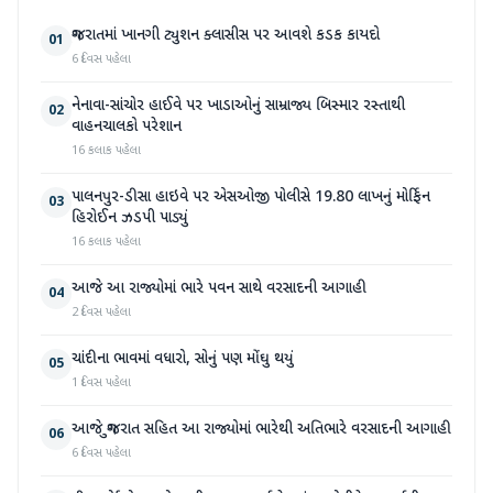
ગુજરાતમાં ખાનગી ટ્યુશન ક્લાસીસ પર આવશે કડક કાયદો
01
6 દિવસ પહેલા
નેનાવા-સાંચોર હાઈવે પર ખાડાઓનું સામ્રાજ્ય બિસ્માર રસ્તાથી
02
વાહનચાલકો પરેશાન
16 કલાક પહેલા
પાલનપુર-ડીસા હાઇવે પર એસઓજી પોલીસે 19.80 લાખનું મોર્ફિન
03
હિરોઈન ઝડપી પાડ્યું
16 કલાક પહેલા
આજે આ રાજ્યોમાં ભારે પવન સાથે વરસાદની આગાહી
04
2 દિવસ પહેલા
ચાંદીના ભાવમાં વધારો, સોનું પણ મોંઘુ થયું
05
1 દિવસ પહેલા
આજે ગુજરાત સહિત આ રાજ્યોમાં ભારેથી અતિભારે વરસાદની આગાહી
06
6 દિવસ પહેલા