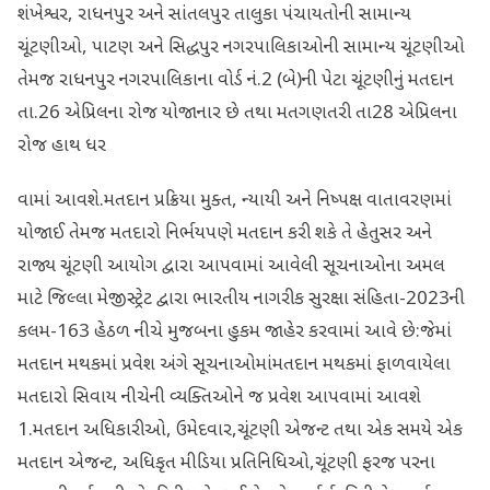
શંખેશ્વર, રાધનપુર અને સાંતલપુર તાલુકા પંચાયતોની સામાન્ય
ચૂંટણીઓ, પાટણ અને સિદ્ધપુર નગરપાલિકાઓની સામાન્ય ચૂંટણીઓ
તેમજ રાધનપુર નગરપાલિકાના વોર્ડ નં.2 (બે)ની પેટા ચૂંટણીનું મતદાન
તા.26 એપ્રિલના રોજ યોજાનાર છે તથા મતગણતરી તા28 એપ્રિલના
રોજ હાથ ધર
વામાં આવશે.મતદાન પ્રક્રિયા મુક્ત, ન્યાયી અને નિષ્પક્ષ વાતાવરણમાં
યોજાઈ તેમજ મતદારો નિર્ભયપણે મતદાન કરી શકે તે હેતુસર અને
રાજ્ય ચૂંટણી આયોગ દ્વારા આપવામાં આવેલી સૂચનાઓના અમલ
માટે જિલ્લા મેજીસ્ટ્રેટ દ્વારા ભારતીય નાગરીક સુરક્ષા સંહિતા-2023ની
કલમ-163 હેઠળ નીચે મુજબના હુકમ જાહેર કરવામાં આવે છે:જેમાં
મતદાન મથકમાં પ્રવેશ અંગે સૂચનાઓમાંમતદાન મથકમાં ફાળવાયેલા
મતદારો સિવાય નીચેની વ્યક્તિઓને જ પ્રવેશ આપવામાં આવશે
1.મતદાન અધિકારીઓ, ઉમેદવાર,ચૂંટણી એજન્ટ તથા એક સમયે એક
મતદાન એજન્ટ, અધિકૃત મીડિયા પ્રતિનિધિઓ,ચૂંટણી ફરજ પરના