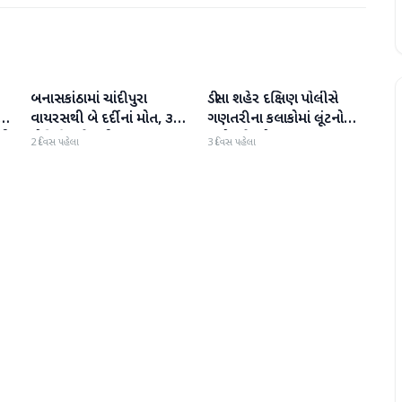
બનાસકાંઠામાં ચાંદીપુરા
ડીસા શહેર દક્ષિણ પોલીસે
બનાસકાંઠા
બનાસકાંઠા
થી
વાયરસથી બે દર્દીનાં મોત, ૩
ગણતરીના કલાકોમાં લૂંટનો
ની
પોઝિટિવ કેસથી ફફડાટ
ગુનો ઉકેલ્યો
2 દિવસ પહેલા
3 દિવસ પહેલા