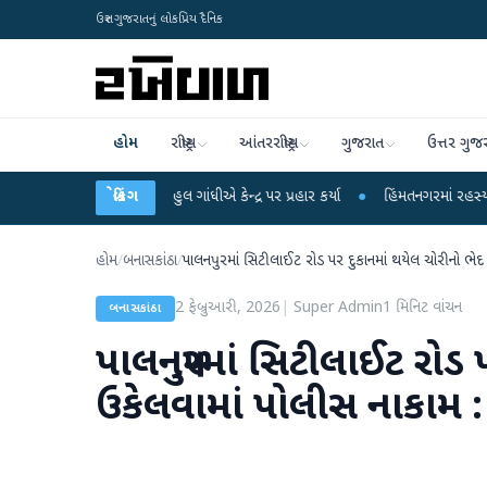
ઉત્તર ગુજરાતનું લોકપ્રિય દૈનિક
હોમ
રાષ્ટ્રીય
આંતરરાષ્ટ્રીય
ગુજરાત
ઉત્તર ગુજ
ોપો પર રાહુલ ગાંધીએ કેન્દ્ર પર પ્રહાર કર્યા
બ્રેકિંગ
●
હિંમતનગરમાં રહસ્યમય વાયરસ કે ચા
હોમ
/
બનાસકાંઠા
/
પાલનપુરમાં સિટીલાઈટ રોડ પર દુકાનમાં થયેલ ચોરીનો ભેદ
2 ફેબ્રુઆરી, 2026
|
Super Admin
1
મિનિટ વાંચન
બનાસકાંઠા
પાલનપુરમાં સિટીલાઈટ રોડ 
ઉકેલવામાં પોલીસ નાકામ :