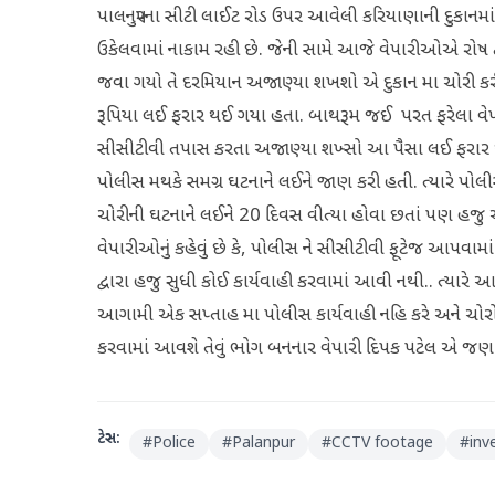
પાલનપુરના સીટી લાઈટ રોડ ઉપર આવેલી કરિયાણાની દુકાનમા
ઉકેલવામાં નાકામ રહી છે. જેની સામે આજે વેપારીઓએ રોષ ઠ
જવા ગયો તે દરમિયાન અજાણ્યા શખશો એ દુકાન મા ચોરી કર
રૂપિયા લઈ ફરાર થઈ ગયા હતા. બાથરૂમ જઈ પરત ફરેલા વેપા
સીસીટીવી તપાસ કરતા અજાણ્યા શખ્સો આ પૈસા લઈ ફરાર થઈ ગયા હ
પોલીસ મથકે સમગ્ર ઘટનાને લઈને જાણ કરી હતી. ત્યારે પોલ
ચોરીની ઘટનાને લઈને 20 દિવસ વીત્યા હોવા છતાં પણ હજુ ચો
વેપારીઓનું કહેવું છે કે, પોલીસ ને સીસીટીવી ફૂટેજ આપવામા
દ્વારા હજુ સુધી કોઈ કાર્યવાહી કરવામાં આવી નથી.. ત્યા
આગામી એક સપ્તાહ મા પોલીસ કાર્યવાહી નહિ કરે અને ચોરો
કરવામાં આવશે તેવું ભોગ બનનાર વેપારી દિપક પટેલ એ જણા
ટેગ્સ:
#
Police
#
Palanpur
#
CCTV footage
#
inv