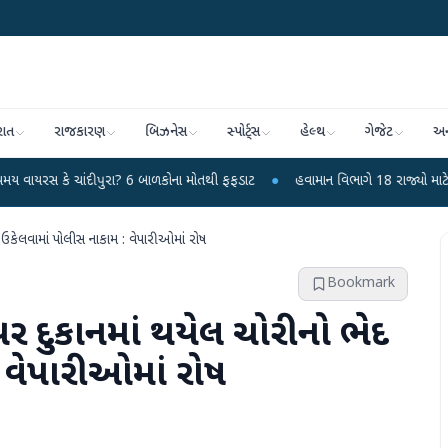
રાત
રાજકારણ
બિઝનેસ
સ્પોર્ટ્સ
હેલ્થ
ગેજેટ
અન
ંદીપુરા? 6 બાળકોના મોતથી ફફડાટ
●
હવામાન વિભાગે 18 રાજ્યો માટે ભારે વરસાદની 
 ઉકેલવામાં પોલીસ નાકામ : વેપારીઓમાં રોષ
Bookmark
પર દુકાનમાં થયેલ ચોરીનો ભેદ
 વેપારીઓમાં રોષ