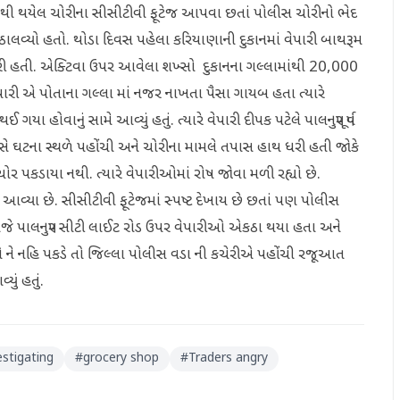
ંથી થયેલ ચોરીના સીસીટીવી ફૂટેજ આપવા છતાં પોલીસ ચોરીનો ભેદ
ાલવ્યો હતો. થોડા દિવસ પહેલા કરિયાણાની દુકાનમાં વેપારી બાથરૂમ
ી હતી. એક્ટિવા ઉપર આવેલા શખ્સો દુકાનના ગલ્લામાંથી 20,000
રી એ પોતાના ગલ્લા માં નજર નાખતા પૈસા ગાયબ હતા ત્યારે
ોવાનું સામે આવ્યું હતું. ત્યારે વેપારી દીપક પટેલે પાલનપુર પૂર્વ
ીસે ઘટના સ્થળે પહોંચી અને ચોરીના મામલે તપાસ હાથ ધરી હતી જોકે
ર પકડાયા નથી. ત્યારે વેપારીઓમાં રોષ જોવા મળી રહ્યો છે.
ં આવ્યા છે. સીસીટીવી ફૂટેજમાં સ્પષ્ટ દેખાય છે છતાં પણ પોલીસ
રે આજે પાલનપુર સીટી લાઈટ રોડ ઉપર વેપારીઓ એકઠા થયા હતા અને
 ને નહિ પકડે તો જિલ્લા પોલીસ વડા ની કચેરીએ પહોંચી રજૂઆત
વ્યું હતું.
estigating
#
grocery shop
#
Traders angry