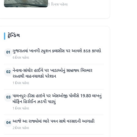
રસ્તાથી વાહનચાલકો પરેશાન
1 દિવસ પહેલા
ટ્રેન્ડિંગ
ગુજરાતમાં ખાનગી ટ્યુશન ક્લાસીસ પર આવશે કડક કાયદો
01
6 દિવસ પહેલા
નેનાવા-સાંચોર હાઈવે પર ખાડાઓનું સામ્રાજ્ય બિસ્માર
02
રસ્તાથી વાહનચાલકો પરેશાન
1 દિવસ પહેલા
પાલનપુર-ડીસા હાઇવે પર એસઓજી પોલીસે 19.80 લાખનું
03
મોર્ફિન હિરોઈન ઝડપી પાડ્યું
1 દિવસ પહેલા
આજે આ રાજ્યોમાં ભારે પવન સાથે વરસાદની આગાહી
04
2 દિવસ પહેલા