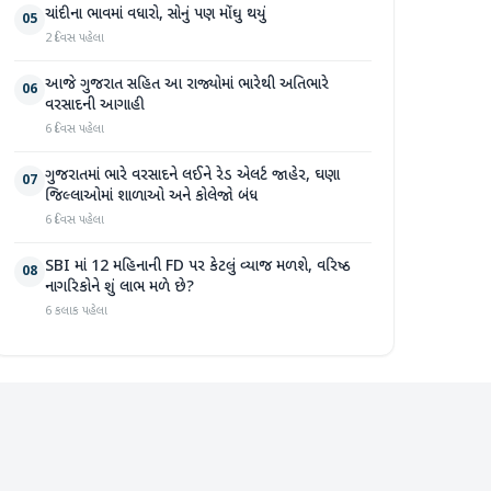
ચાંદીના ભાવમાં વધારો, સોનું પણ મોંઘુ થયું
05
2 દિવસ પહેલા
આજે ગુજરાત સહિત આ રાજ્યોમાં ભારેથી અતિભારે
06
વરસાદની આગાહી
6 દિવસ પહેલા
ગુજરાતમાં ભારે વરસાદને લઈને રેડ એલર્ટ જાહેર, ઘણા
07
જિલ્લાઓમાં શાળાઓ અને કોલેજો બંધ
6 દિવસ પહેલા
SBI માં 12 મહિનાની FD પર કેટલું વ્યાજ મળશે, વરિષ્ઠ
08
નાગરિકોને શું લાભ મળે છે?
6 કલાક પહેલા