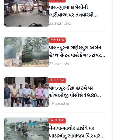
પાલનપુરમાં દાબેલીની
લારીવાળા પર તલવારથી
હુમલો: બે ઈજાગ્રસ્ત, આરોપી
22 કલાક પહેલા
સામે કડક કાર્યવાહીની માંગ
બનાસકાંઠા
પાલનપુરના ગણેશપુરા અર્બન
હેલ્થ સેન્ટર પાસે કેબલ-ટાયર
સળગાવાતા ફેલાયેલા ધુમાડાથી
22 કલાક પહેલા
લોકો પરેશાન
બનાસકાંઠા
પાલનપુર-ડીસા હાઇવે પર
એસઓજી પોલીસે 19.80
લાખનું મોર્ફિન હિરોઈન ઝડપી
1 દિવસ પહેલા
પાડ્યું
બનાસકાંઠા
નેનાવા-સાંચોર હાઈવે પર
ખાડાઓનું સામ્રાજ્ય બિસ્માર