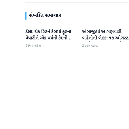
સંબંધિત સમાચાર
ડીસા: ચેક રિટર્ન કેસમાં ફ્રૂટના
અંબાજીમાં આંગણવાડી
બનાસકાંઠા
બનાસકાંઠા
વેપારીને એક વર્ષની કેદની
બહેનોની બેઠક: ૧૭ ઓગસ્ટ
સજા
અચોક્કસ મુદતના આંદોલન
2 દિવસ પહેલા
2 દિવસ પહેલા
ચીમકી