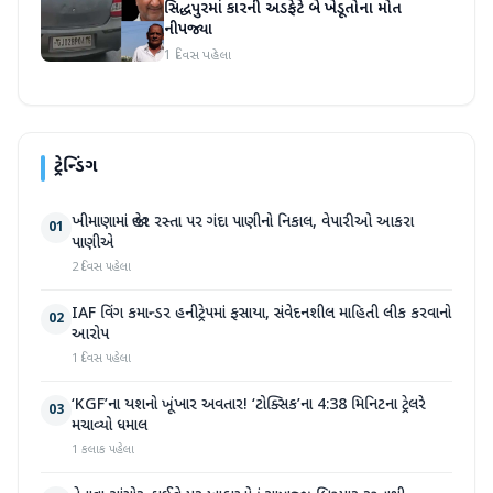
સિદ્ધપુરમાં કારની અડફેટે બે ખેડૂતોના મોત
નીપજ્યા
1 દિવસ પહેલા
ટ્રેન્ડિંગ
ખીમાણામાં જાહેર રસ્તા પર ગંદા પાણીનો નિકાલ, વેપારીઓ આકરા
01
પાણીએ
2 દિવસ પહેલા
IAF વિંગ કમાન્ડર હનીટ્રેપમાં ફસાયા, સંવેદનશીલ માહિતી લીક કરવાનો
02
આરોપ
1 દિવસ પહેલા
‘KGF’ના યશનો ખૂંખાર અવતાર! ‘ટોક્સિક’ના 4:38 મિનિટના ટ્રેલરે
03
મચાવ્યો ધમાલ
1 કલાક પહેલા