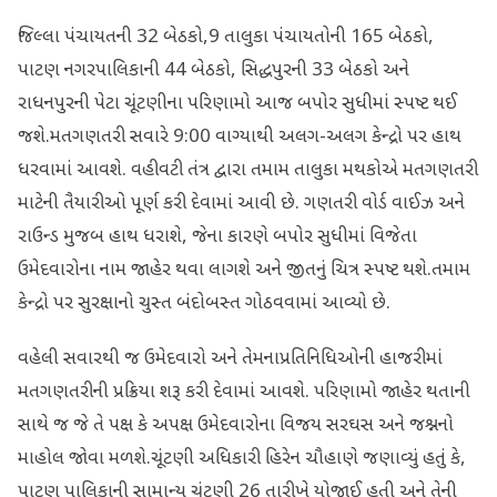
જિલ્લા પંચાયતની 32 બેઠકો,9 તાલુકા પંચાયતોની 165 બેઠકો,
પાટણ નગરપાલિકાની 44 બેઠકો, સિદ્ધપુરની 33 બેઠકો અને
રાધનપુરની પેટા ચૂંટણીના પરિણામો આજ બપોર સુધીમાં સ્પષ્ટ થઈ
જશે.મતગણતરી સવારે 9:00 વાગ્યાથી અલગ-અલગ કેન્દ્રો પર હાથ
ધરવામાં આવશે. વહીવટી તંત્ર દ્વારા તમામ તાલુકા મથકોએ મતગણતરી
માટેની તૈયારીઓ પૂર્ણ કરી દેવામાં આવી છે. ગણતરી વોર્ડ વાઈઝ અને
રાઉન્ડ મુજબ હાથ ધરાશે, જેના કારણે બપોર સુધીમાં વિજેતા
ઉમેદવારોના નામ જાહેર થવા લાગશે અને જીતનું ચિત્ર સ્પષ્ટ થશે.તમામ
કેન્દ્રો પર સુરક્ષાનો ચુસ્ત બંદોબસ્ત ગોઠવવામાં આવ્યો છે.
વહેલી સવારથી જ ઉમેદવારો અને તેમનાપ્રતિનિધિઓની હાજરીમાં
મતગણતરીની પ્રક્રિયા શરૂ કરી દેવામાં આવશે. પરિણામો જાહેર થતાની
સાથે જ જે તે પક્ષ કે અપક્ષ ઉમેદવારોના વિજય સરઘસ અને જશ્નનો
માહોલ જોવા મળશે.ચૂંટણી અધિકારી હિરેન ચૌહાણે જણાવ્યું હતું કે,
પાટણ પાલિકાની સામાન્ય ચૂંટણી 26 તારીખે યોજાઈ હતી અને તેની