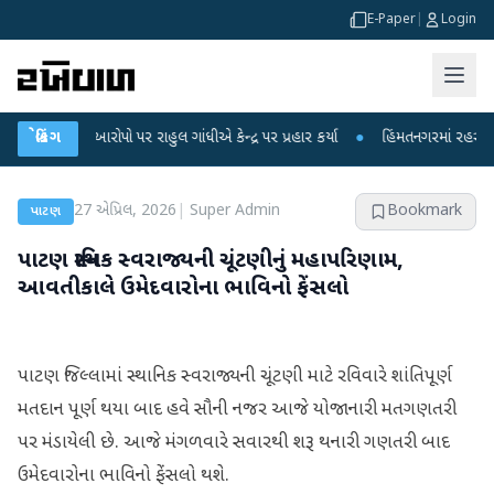
E-Paper
|
Login
લીકના આરોપો પર રાહુલ ગાંધીએ કેન્દ્ર પર પ્રહાર કર્યા
બ્રેકિંગ
●
હિંમતનગરમાં રહસ્યમય વાયર
27 એપ્રિલ, 2026
|
Super Admin
Bookmark
પાટણ
પાટણ સ્થાનિક સ્વરાજ્યની ચૂંટણીનું મહાપરિણામ,
આવતીકાલે ઉમેદવારોના ભાવિનો ફેંસલો
પાટણ જિલ્લામાં સ્થાનિક સ્વરાજ્યની ચૂંટણી માટે રવિવારે શાંતિપૂર્ણ
મતદાન પૂર્ણ થયા બાદ હવે સૌની નજર આજે યોજાનારી મતગણતરી
પર મંડાયેલી છે. આજે મંગળવારે સવારથી શરૂ થનારી ગણતરી બાદ
ઉમેદવારોના ભાવિનો ફેંસલો થશે.