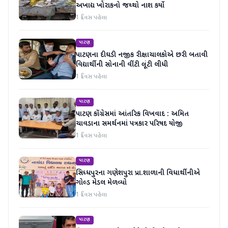
અખાદ્ય ખોરાકનો જથ્થો નાશ કર્યો
1 દિવસ પહેલા
પાટણ
પાટણના દીઘડી નજીક રીક્ષાચાલકોએ છરી બતાવી
વિદ્યાર્થીની સોનાની વીંટી લૂંટી લીધી
1 દિવસ પહેલા
પાટણ
પાટણ કોંગ્રેસમાં આંતરિક વિખવાદ : અમિત
ચાવડાના સમર્થનમાં પત્રકાર પરિષદ યોજી
1 દિવસ પહેલા
પાટણ
સિધ્ધપુરના ગણેશપુરા પ્રા.શાળાની વિધાર્થીનીએ
ગોલ્ડ મેડલ મેળવ્યો
1 દિવસ પહેલા
પાટણ