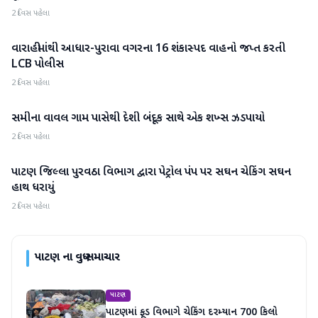
2 દિવસ પહેલા
વારાહીમાંથી આધાર-પુરાવા વગરના 16 શંકાસ્પદ વાહનો જપ્ત કરતી
પાટણ
LCB પોલીસ
2 દિવસ પહેલા
સમીના વાવલ ગામ પાસેથી દેશી બંદૂક સાથે એક શખ્સ ઝડપાયો
પાટણ
2 દિવસ પહેલા
પાટણ જિલ્લા પુરવઠા વિભાગ દ્વારા પેટ્રોલ પંપ પર સઘન ચેકિંગ સઘન
પાટણ
હાથ ધરાયું
2 દિવસ પહેલા
પાટણ
ના વધુ સમાચાર
પાટણ
પાટણમાં ફૂડ વિભાગે ચેકિંગ દરમ્યાન 700 કિલો