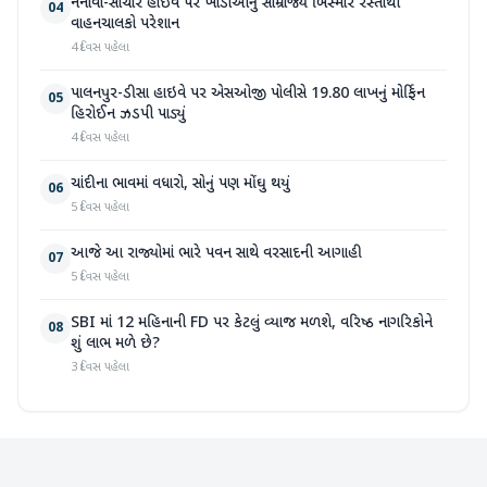
નેનાવા-સાંચોર હાઈવે પર ખાડાઓનું સામ્રાજ્ય બિસ્માર રસ્તાથી
04
વાહનચાલકો પરેશાન
4 દિવસ પહેલા
પાલનપુર-ડીસા હાઇવે પર એસઓજી પોલીસે 19.80 લાખનું મોર્ફિન
05
હિરોઈન ઝડપી પાડ્યું
4 દિવસ પહેલા
ચાંદીના ભાવમાં વધારો, સોનું પણ મોંઘુ થયું
06
5 દિવસ પહેલા
આજે આ રાજ્યોમાં ભારે પવન સાથે વરસાદની આગાહી
07
5 દિવસ પહેલા
SBI માં 12 મહિનાની FD પર કેટલું વ્યાજ મળશે, વરિષ્ઠ નાગરિકોને
08
શું લાભ મળે છે?
3 દિવસ પહેલા