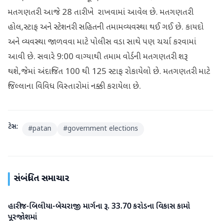
મતગણતરી આજે 28 તારીખે રાખવામાં આવેલ છે. મતગણતરી
હોલ,સ્ટાફ અને સ્ટેશનરી સહિતની તમામવ્યવસ્થા થઈ ગઈ છે. કાયદો
અને વ્યવસ્થા જાળવવા માટે પોલીસ વડા સાથે પણ ચર્ચા કરવામાં
આવી છે. સવારે 9:00 વાગ્યાથી તમામ વોર્ડની મતગણતરી શરૂ
થશે,જેમાં અંદાજિત 100 થી 125 સ્ટાફ રોકાયેલો છે. મતગણતરી માટે
જિલ્લાના વિવિધ વિસ્તારોમાં નક્કી કરાયેલા છે.
ટેગ્સ:
#
patan
#
government elections
સંબંધિત સમાચાર
હારીજ-બિલીયા-બેચરાજી માર્ગના રૂ. 33.70 કરોડના વિકાસ કામો
પાટણ
પૂરજોશમાં