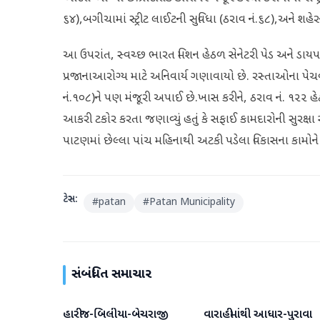
૬૪),બગીચામાં સ્ટ્રીટ લાઈટની સુવિધા (ઠરાવ નં.૬૮),અને શહે
આ ઉપરાંત, સ્વચ્છ ભારત મિશન હેઠળ સેનેટરી પેડ અને ડાયપરના 
પ્રજાનાઆરોગ્ય માટે અનિવાર્ય ગણાવાયો છે. રસ્તાઓના પેચવર
નં.૧૦૮)ને પણ મંજૂરી અપાઈ છે.ખાસ કરીને, ઠરાવ નં. ૧૨૨ હ
આકરી ટકોર કરતા જણાવ્યું હતું કે સફાઈ કામદારોની સુરક
પાટણમાં છેલ્લા પાંચ મહિનાથી અટકી પડેલા વિકાસના કામોન
ટેગ્સ:
#
patan
#
Patan Municipality
સંબંધિત સમાચાર
હારીજ-બિલીયા-બેચરાજી
વારાહીમાંથી આધાર-પુરાવા
પાટણ
પાટણ