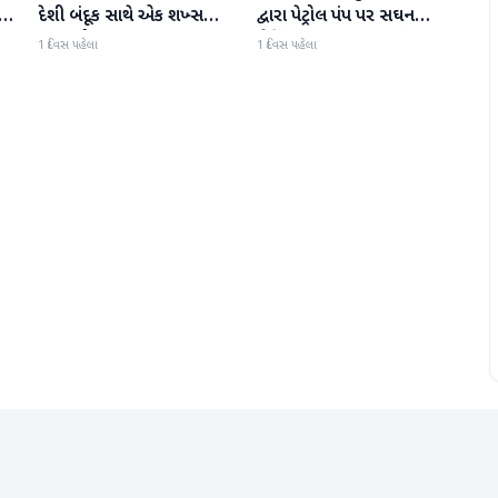
દેશી બંદૂક સાથે એક શખ્સ
દ્વારા પેટ્રોલ પંપ પર સઘન
ઝડપાયો
ચેકિંગ સઘન હાથ ધરાયું
1 દિવસ પહેલા
1 દિવસ પહેલા