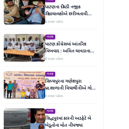
પાટણના દીઘડી નજીક
રીક્ષાચાલકોએ છરી બતાવી
વિદ્યાર્થીની સોનાની વીંટી લૂંટી
6 કલાક પહેલા
લીધી
પાટણ
પાટણ કોંગ્રેસમાં આંતરિક
વિખવાદ : અમિત ચાવડાના
સમર્થનમાં પત્રકાર પરિષદ યોજી
6 કલાક પહેલા
પાટણ
સિધ્ધપુરના ગણેશપુરા
પ્રા.શાળાની વિધાર્થીનીએ ગોલ્ડ
મેડલ મેળવ્યો
6 કલાક પહેલા
પાટણ
સિદ્ધપુરમાં કારની અડફેટે બે
ખેડૂતોના મોત નીપજ્યા