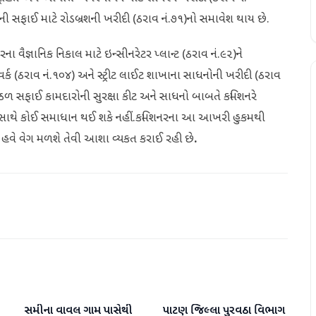
રની સફાઈ માટે રોડબ્રશની ખરીદી (ઠરાવ નં.૭૧)નો સમાવેશ થાય છે.
વૈજ્ઞાનિક નિકાલ માટે ઇન્સીનરેટર પ્લાન્ટ (ઠરાવ નં.૯૨)ને
્ક (ઠરાવ નં.૧૦૪) અને સ્ટ્રીટ લાઈટ શાખાના સાધનોની ખરીદી (ઠરાવ
ેઠળ સફાઈ કામદારોની સુરક્ષા કીટ અને સાધનો બાબતે કમિશનરે
્ષા સાથે કોઈ સમાધાન થઈ શકે નહીં.કમિશનરના આ આખરી હુકમથી
ે હવે વેગ મળશે તેવી આશા વ્યકત કરાઈ રહી છે
.
સમીના વાવલ ગામ પાસેથી
પાટણ જિલ્લા પુરવઠા વિભાગ
પાટણ
પાટણ