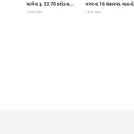
માર્ગના રૂ. 33.70 કરોડના
વગરના 16 શંકાસ્પદ વાહનો
વિકાસ કામો પૂરજોશમાં
જપ્ત કરતી LCB પોલીસ
1 દિવસ પહેલા
1 દિવસ પહેલા