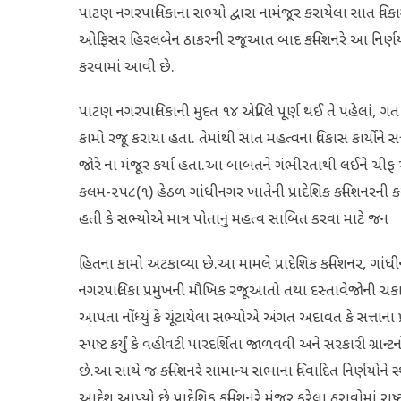
પાટણ નગરપાલિકાના સભ્યો દ્વારા નામંજૂર કરાયેલા સાત વિકાસ
ઓફિસર હિરલબેન ઠાકરની રજૂઆત બાદ કમિશનરે આ નિર્ણય લ
કરવામાં આવી છે.
પાટણ નગરપાલિકાની મુદત ૧૪ એપ્રિલે પૂર્ણ થઈ તે પહેલાં, 
કામો રજૂ કરાયા હતા. તેમાંથી સાત મહત્વના વિકાસ કાર્યોને
જોરે ના મંજૂર કર્યા હતા.આ બાબતને ગંભીરતાથી લઈને ચ
કલમ-૨૫૮(૧) હેઠળ ગાંધીનગર ખાતેની પ્રાદેશિક કમિશનરની ક
હતી કે સભ્યોએ માત્ર પોતાનું મહત્વ સાબિત કરવા માટે જન
હિતના કામો અટકાવ્યા છે.આ મામલે પ્રાદેશિક કમિશનર, ગાં
નગરપાલિકા પ્રમુખની મૌખિક રજૂઆતો તથા દસ્તાવેજોની ચકા
આપતા નોંધ્યું કે ચૂંટાયેલા સભ્યોએ અંગત અદાવત કે સત્તાન
સ્પષ્ટ કર્યું કે વહીવટી પારદર્શિતા જાળવવી અને સરકારી 
છે.આ સાથે જ કમિશનરે સામાન્ય સભાના વિવાદિત નિર્ણયો
આદેશ આપ્યો છે.પ્રાદેશિક કમિશનરે મંજૂર કરેલા ઠરાવોમાં રાષ