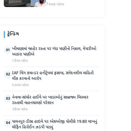
7 કલાક પહેલા
ટ્રેન્ડિંગ
ખીમાણામાં જાહેર રસ્તા પર ગંદા પાણીનો નિકાલ, વેપારીઓ
01
આકરા પાણીએ
1 દિવસ પહેલા
IAF વિંગ કમાન્ડર હનીટ્રેપમાં ફસાયા, સંવેદનશીલ માહિતી
02
લીક કરવાનો આરોપ
6 કલાક પહેલા
નેનાવા-સાંચોર હાઈવે પર ખાડાઓનું સામ્રાજ્ય બિસ્માર
03
રસ્તાથી વાહનચાલકો પરેશાન
3 દિવસ પહેલા
પાલનપુર-ડીસા હાઇવે પર એસઓજી પોલીસે 19.80 લાખનું
04
મોર્ફિન હિરોઈન ઝડપી પાડ્યું