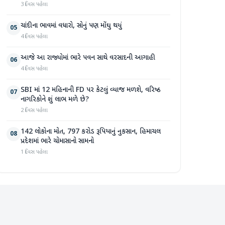
3 દિવસ પહેલા
ચાંદીના ભાવમાં વધારો, સોનું પણ મોંઘુ થયું
05
4 દિવસ પહેલા
આજે આ રાજ્યોમાં ભારે પવન સાથે વરસાદની આગાહી
06
4 દિવસ પહેલા
SBI માં 12 મહિનાની FD પર કેટલું વ્યાજ મળશે, વરિષ્ઠ
07
નાગરિકોને શું લાભ મળે છે?
2 દિવસ પહેલા
142 લોકોના મોત, 797 કરોડ રૂપિયાનું નુકસાન, હિમાચલ
08
પ્રદેશમાં ભારે ચોમાસાનો સામનો
1 દિવસ પહેલા