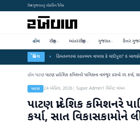
ઉત્તર ગુજરાતનું લોકપ્રિય દૈનિક
હોમ
રાષ્ટ્રીય
આંતરરાષ્ટ્રીય
ગુજરાત
ઉત્તર ગુજ
રહાર કર્યા
●
હિંમતનગરમાં રહસ્યમય વાયરસ કે ચાંદીપુરા? 6 બાળકોના મોતથી ફફડાટ
બ્રેકિંગ
હોમ
/
પાટણ
/
પાટણ પ્રાદેશિક કમિશનરે પાલિકાના નામંજૂર ઠરાવો રદ કર્યા, 
24 એપ્રિલ, 2026
|
Super Admin
1
મિનિટ વાંચન
પાટણ
પાટણ પ્રાદેશિક કમિશનરે પ
કર્યા, સાત વિકાસકામોને લ