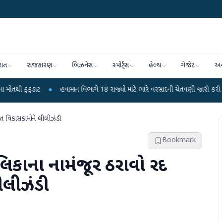
રાત
રાજકારણ
બિઝનેસ
સ્પોર્ટ્સ
હેલ્થ
ગેજેટ
અન
●
હવામાન વિભાગે 18 રાજ્યો માટે ભારે વરસાદની ચેતવણી જારી કરી
●
સિદ્ધપુર
સાત વિકાસકામોને લીલીઝંડી
Bookmark
ાલિકાના નામંજૂર ઠરાવો રદ
ીલીઝંડી