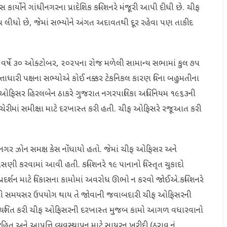
 કાર્યોને ગાંધીનગરના પ્રાદેશિક કમિશનરે મંજૂરી આપી દીધી છે. ચીફ
ીધો છે, જેમાં સભ્યોને અંગત અદાવતથી દૂર રહેવા પણ તાકીદ
ગત વર્ષે ૩૦ ઓક્ટોબર, ૨૦૨૫ના રોજ મળેલી સામાન્ય સભામાં કુલ ૭૫
 સત્તાધારી પક્ષના સભ્યોએ કોઈ નક્કર ટેકનિકલ કારણ વિના બહુમતીના
ીફ ઓફિસર હિરલબેન ઠાકરે ગુજરાત નગરપાલિકા અધિનિયમ ૧૯૬૩ની
ચેરીમાં સમીક્ષા માટે દરખાસ્ત કરી હતી. ચીફ ઓફિસરે રજૂઆત કરી
ધીનગર ઝોન સમક્ષ કેસ નોંધાયો હતો. જેમાં ચીફ ઓફિસર અને
સણી કરવામાં આવી હતી. કમિશનરે ૧૯ પાનાનો વિસ્તૃત ચુકાદો
ા પ્રદર્શન માટે વિકાસના કામોમાં અવરોધ ઊભો ન કરવો જોઈએ.કમિશનરે
ગ્રાન્ટનો સમયસર ઉપયોગ થાય તે જોવાની જવાબદારી ચીફ ઓફિસરની
ને સ્થગિત કરી ચીફ ઓફિસરની દરખાસ્ત મુજબ કામો આગળ વધારવાનો
્ટ્રહિત અને આપત્તિ વ્યવસ્થાપન માટે સાયરન ખરીદી (ઠરાવ નં.