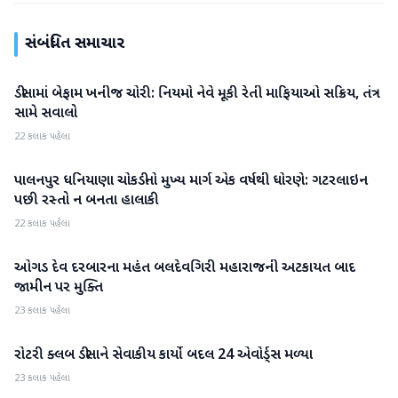
સંબંધિત સમાચાર
ડીસામાં બેફામ ખનીજ ચોરી: નિયમો નેવે મૂકી રેતી માફિયાઓ સક્રિય, તંત્ર
બનાસકાંઠા
સામે સવાલો
22 કલાક પહેલા
પાલનપુર ધનિયાણા ચોકડીનો મુખ્ય માર્ગ એક વર્ષથી ધોરણે: ગટરલાઇન
બનાસકાંઠા
પછી રસ્તો ન બનતા હાલાકી
22 કલાક પહેલા
ઓગડ દેવ દરબારના મહંત બલદેવગિરી મહારાજની અટકાયત બાદ
બનાસકાંઠા
જામીન પર મુક્તિ
23 કલાક પહેલા
રોટરી ક્લબ ડીસાને સેવાકીય કાર્યો બદલ 24 એવોર્ડ્સ મળ્યા
બનાસકાંઠા
23 કલાક પહેલા