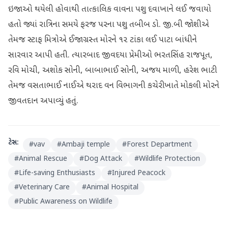
ઇજાઓ થયેલી હોવાથી તાત્કાલિક વાવના પશુ દવાખાને લઈ જવાયો
હતો જ્યાં રાત્રિના સમયે ફરજ પરના પશુ તબીબ ડો. જી.બી જોશીએ
તેમજ સ્ટાફ મિત્રોએ ઈજાગ્રસ્ત મોરને ૧૨ ટાંકા લઈ પાટા બાંધીને
સારવાર આપી હતી. ત્યારબાદ જીવદયા પ્રેમીઓ ભરતસિંહ રાજપૂત,
રવિ મોચી, અશોક સોની, બાબાભાઈ સોની, અજય માળી, હરેશ ભાટી
તેમજ વસતાભાઈ નાઈએ થરાદ વન વિભાગની કચેરી ખાતે મોકલી મોરને
જીવતદાન અપાવ્યું હતું.
ટેગ્સ:
#
vav
#
Ambaji temple
#
Forest Department
#
Animal Rescue
#
Dog Attack
#
Wildlife Protection
#
Life-saving Enthusiasts
#
Injured Peacock
#
Veterinary Care
#
Animal Hospital
#
Public Awareness on Wildlife