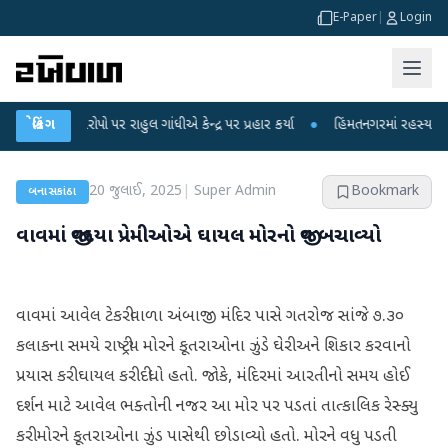
E-Paper
|
Login
ા આરોપો પર રાહુલ ગાંધીએ કેન્દ્ર પર પ્રહાર કર્યા
બ્રેકિંગ
●
હિંમતનગરમાં રહસ્યમય વાયરસ કે
20 જુલાઈ, 2025
|
Super Admin
Bookmark
બનાસકાંઠા
વાવમાં જીવદયા પ્રેમીઓએ ઘાયલ મોરનો જીવ બચાવ્યો
વાવમાં આવેલ ટેકરીવાળા અંબાજી મંદિર પાસે ગતરોજ સાંજે ૭.૩૦
કલાકના સમયે રાષ્ટ્રીય મોરને કૂતરાઓના ઝુંડે ઘેરી અને શિકાર કરવાનો
પ્રયાસ કરી ઘાયલ કરી દીધો હતો. જોકે, મંદિરમાં આરતીનો સમય હોઈ
દર્શન માટે આવેલ ભક્તોની નજર આ મોર પર પડતાં તાત્કાલિક રેસ્ક્યુ
કરી મોરને કૂતરાઓના ઝુંડ પાસેથી છોડાવ્યો હતો. મોરને વધુ પડતી