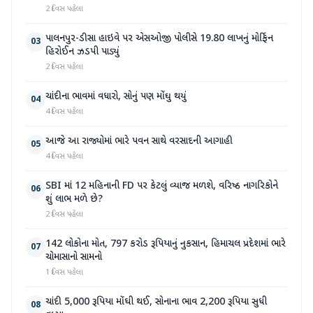
2 દિવસ પહેલા
પાલનપુર-ડીસા હાઇવે પર એસઓજી પોલીસે 19.80 લાખનું મોર્ફિન
03
હિરોઈન ઝડપી પાડ્યું
2 દિવસ પહેલા
ચાંદીના ભાવમાં વધારો, સોનું પણ મોંઘુ થયું
04
4 દિવસ પહેલા
આજે આ રાજ્યોમાં ભારે પવન સાથે વરસાદની આગાહી
05
4 દિવસ પહેલા
SBI માં 12 મહિનાની FD પર કેટલું વ્યાજ મળશે, વરિષ્ઠ નાગરિકોને
06
શું લાભ મળે છે?
2 દિવસ પહેલા
142 લોકોના મોત, 797 કરોડ રૂપિયાનું નુકસાન, હિમાચલ પ્રદેશમાં ભારે
07
ચોમાસાનો સામનો
1 દિવસ પહેલા
ચાંદી 5,000 રૂપિયા મોંઘી થઈ, સોનાના ભાવ 2,200 રૂપિયા સુધી
08