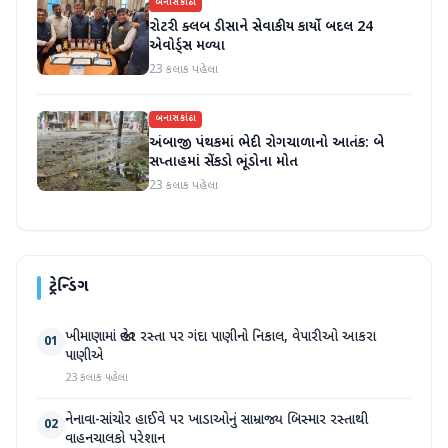
બનાસકાંઠા
રોટરી ક્લબ ડીસાને સેવાકીય કાર્યો બદલ 24
એવોર્ડ્સ મળ્યા
23 કલાક પહેલા
બનાસકાંઠા
અંબાજી પંથકમાં ભેદી રોગચાળાનો આતંક: બે
સપ્તાહમાં સેંકડો ભૂંડોના મોત
23 કલાક પહેલા
ટ્રેન્ડિંગ
ખીમાણામાં જાહેર રસ્તા પર ગંદા પાણીનો નિકાલ, વેપારીઓ આકરા
01
પાણીએ
23 કલાક પહેલા
નેનાવા-સાંચોર હાઈવે પર ખાડાઓનું સામ્રાજ્ય બિસ્માર રસ્તાથી
02
વાહનચાલકો પરેશાન