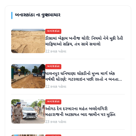
બનાસકાંઠા
ના વધુ સમાચાર
બનાસકાંઠા
ડીસામાં બેફામ ખનીજ ચોરી: નિયમો નેવે મૂકી રેતી
માફિયાઓ સક્રિય, તંત્ર સામે સવાલો
22 કલાક પહેલા
બનાસકાંઠા
પાલનપુર ધનિયાણા ચોકડીનો મુખ્ય માર્ગ એક
વર્ષથી ધોરણે: ગટરલાઇન પછી રસ્તો ન બનતા
હાલાકી
22 કલાક પહેલા
બનાસકાંઠા
ઓગડ દેવ દરબારના મહંત બલદેવગિરી
મહારાજની અટકાયત બાદ જામીન પર મુક્તિ
23 કલાક પહેલા