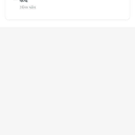
વધ્યા
3 દિવસ પહેલા