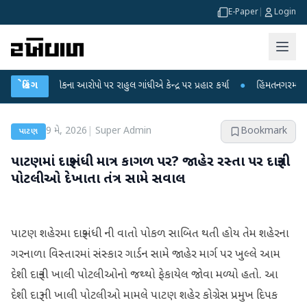
E-Paper
|
Login
ા લીકના આરોપો પર રાહુલ ગાંધીએ કેન્દ્ર પર પ્રહાર કર્યા
બ્રેકિંગ
●
હિંમતનગરમાં રહસ્યમય વા
9 મે, 2026
|
Super Admin
Bookmark
પાટણ
પાટણમાં દારૂબંધી માત્ર કાગળ પર? જાહેર રસ્તા પર દારૂની
પોટલીઓ દેખાતા તંત્ર સામે સવાલ
પાટણ શહેરમા દારૂબંધી ની વાતો પોકળ સાબિત થતી હોય તેમ શહેરના
ગરનાળા વિસ્તારમાં સંસ્કાર ગાર્ડન સામે જાહેર માર્ગ પર ખુલ્લે આમ
દેશી દારૂની ખાલી પોટલીઓનો જથ્થો ફેકાયેલ જોવા મળ્યો હતો. આ
દેશી દારૂ ની ખાલી પોટલીઓ મામલે પાટણ શહેર કોગ્રેસ પ્રમુખ દિપક