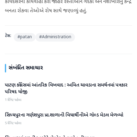
કાયદેસરની કાર્યવાહી કરી જાહેર રસ્તાઓને ગંદકી અને નશાખોરીનું કેન્દ્ર
બનતા રોકવા તેઓએ રોષ સાથે જણાવ્યું હતું.
ટેગ્સ:
#
patan
#
Administration
સંબંધિત સમાચાર
પાટણ કોંગ્રેસમાં આંતરિક વિખવાદ : અમિત ચાવડાના સમર્થનમાં પત્રકાર
પાટણ
પરિષદ યોજી
1 મિનિટ પહેલા
સિધ્ધપુરના ગણેશપુરા પ્રા.શાળાની વિધાર્થીનીએ ગોલ્ડ મેડલ મેળવ્યો
પાટણ
5 મિનિટ પહેલા