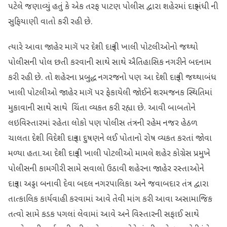
પટેલે જણાવ્યું હતું કે એક તરફ પાટણ પોલીસ દ્વારા શહેરમાં દારૂબંધી ની
સુફિયાણી વાતો કરી રહી છે.
ત્યારે આવા જાહેર માગૅ પર દેશી દારૂની ખાલી પોટલીઓનો જથ્થો
પોલીસની પોલ છતી કરવાની સાથે સાથે ઐતિહાસિક નગરીને બદનામ
કરી રહી છે. તો શહેરના પ્રબુદ્ધ નગરજનો પણ આ દેશી દારૂની જથ્થાબંધ
ખાલી પોટલીઓ જાહેર માગૅ પર ફેકાયેલી જોઈને શરમજનક સ્થિતિમાં
મુકાવાની સાથે સાથે ચિંતા વ્યકત કરી રહ્યા છે. આવી બાબતોને
લઇવિસ્તારમાં રહેતા લોકો પણ પોલીસ તંત્રની રહેમ નજર હેઠળ
ચાલતા દેશી વિદેશી દારૂના દુષણને લઈ પોતાનો રોષ વ્યકત કરતાં જોવા
મળ્યા હતા.આ દેશી દારૂની ખાલી પોટલીઓ મામલે શહેર કોગ્રેસ પ્રમુખે
પોલીસની કામગીરી સામે સવાલો ઉઠાવી શહેરના જાહેર રસ્તાઓને
દારૂના અડ્ડા બનાવી દેવા બદલ નગરપાલિકા અને જવાબદાર તંત્ર દ્વારા
તાત્કાલિક કાર્યવાહી કરવામાં આવે તેવી માંગ કરી આવા અસામાજિક
તત્વો સામે કડક પગલાં લેવામાં આવે અને વિસ્તારની સફાઈ સાથે