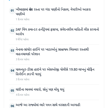
ખીમાણામાં જાહેર રસ્તા પર ગંદા પાણીનો નિકાલ, વેપારીઓ આકરા
01
પાણીએ
1 દિવસ પહેલા
IAF વિંગ કમાન્ડર હનીટ્રેપમાં ફસાયા, સંવેદનશીલ માહિતી લીક કરવાનો
02
આરોપ
9 મિનિટ પહેલા
નેનાવા-સાંચોર હાઈવે પર ખાડાઓનું સામ્રાજ્ય બિસ્માર રસ્તાથી
03
વાહનચાલકો પરેશાન
3 દિવસ પહેલા
પાલનપુર-ડીસા હાઇવે પર એસઓજી પોલીસે 19.80 લાખનું મોર્ફિન
04
હિરોઈન ઝડપી પાડ્યું
3 દિવસ પહેલા
ચાંદીના ભાવમાં વધારો, સોનું પણ મોંઘુ થયું
05
4 દિવસ પહેલા
આજે આ રાજ્યોમાં ભારે પવન સાથે વરસાદની આગાહી
06