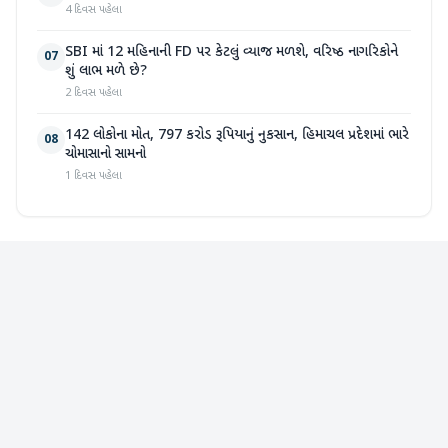
4 દિવસ પહેલા
SBI માં 12 મહિનાની FD પર કેટલું વ્યાજ મળશે, વરિષ્ઠ નાગરિકોને
07
શું લાભ મળે છે?
2 દિવસ પહેલા
142 લોકોના મોત, 797 કરોડ રૂપિયાનું નુકસાન, હિમાચલ પ્રદેશમાં ભારે
08
ચોમાસાનો સામનો
1 દિવસ પહેલા