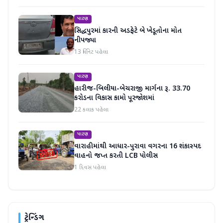
પાટણ
સિદ્ધપુરમાં કારની અડફેટે બે ખેડૂતોના મોત
નીપજ્યા
13 મિનિટ પહેલા
પાટણ
હારીજ-બિલીયા-બેચરાજી માર્ગના રૂ. 33.70
કરોડના વિકાસ કામો પૂરજોશમાં
22 કલાક પહેલા
પાટણ
વારાહીમાંથી આધાર-પુરાવા વગરના 16 શંકાસ્પદ
વાહનો જપ્ત કરતી LCB પોલીસ
1 દિવસ પહેલા
ટ્રેન્ડિંગ