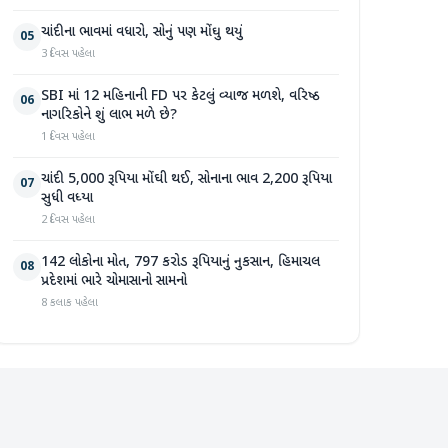
ચાંદીના ભાવમાં વધારો, સોનું પણ મોંઘુ થયું
05
3 દિવસ પહેલા
SBI માં 12 મહિનાની FD પર કેટલું વ્યાજ મળશે, વરિષ્ઠ
06
નાગરિકોને શું લાભ મળે છે?
1 દિવસ પહેલા
ચાંદી 5,000 રૂપિયા મોંઘી થઈ, સોનાના ભાવ 2,200 રૂપિયા
07
સુધી વધ્યા
2 દિવસ પહેલા
142 લોકોના મોત, 797 કરોડ રૂપિયાનું નુકસાન, હિમાચલ
08
પ્રદેશમાં ભારે ચોમાસાનો સામનો
8 કલાક પહેલા