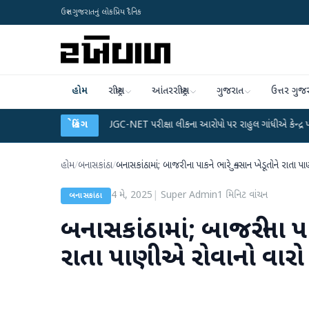
ઉત્તર ગુજરાતનું લોકપ્રિય દૈનિક
હોમ
રાષ્ટ્રીય
આંતરરાષ્ટ્રીય
ગુજરાત
ઉત્તર ગુજ
 પ્લાન
●
UGC-NET પરીક્ષા લીકના આરોપો પર રાહુલ ગાંધીએ કેન્દ્ર પર પ્રહાર કર્યા
બ્રેકિંગ
હોમ
/
બનાસકાંઠા
/
બનાસકાંઠામાં; બાજરીના પાકને ભારે નુક્સાન ખેડૂતોને રાતા
4 મે, 2025
|
Super Admin
1
મિનિટ વાંચન
બનાસકાંઠા
બનાસકાંઠામાં; બાજરીના પાક
રાતા પાણીએ રોવાનો વારો