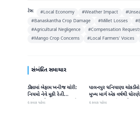
ટેગ્સ:
#
Local Economy
#
Weather Impact
#
Unsea
#
Banaskantha Crop Damage
#
Millet Losses
#
#
Agricultural Negligence
#
Compensation Request
#
Mango Crop Concerns
#
Local Farmers' Voices
સંબંધિત સમાચાર
ડીસામાં બેફામ ખનીજ ચોરી:
પાલનપુર ધનિયાણા ચોકડીનો
બનાસકાંઠા
બનાસકાંઠા
નિયમો નેવે મૂકી રેતી
મુખ્ય માર્ગ એક વર્ષથી ધોરણે
માફિયાઓ સક્રિય, તંત્ર સામે
ગટરલાઇન પછી રસ્તો ન
6 કલાક પહેલા
6 કલાક પહેલા
સવાલો
બનતા હાલાકી