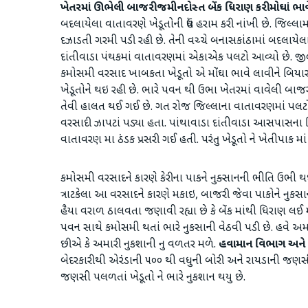
ખેતરમાં ઊભેલી બાજરી જમીનદોસ્ત બેંક ધિરાણ કરી મોઘાં ભા
બદલાયેલા વાતાવરણે ખેડૂતોની ઉંઘ હરામ કરી નાંખી છે. જિલ્
દઝાડતી ગરમી પડી રહી છે. તેની વચ્ચે બનાસકાંઠામાં બદલાયેલા
દાંતીવાડા પંથકમાં વાતાવરણમાં એકાએક પલટો આવ્યો છે. જ
કમોસમી વરસાદ ખાબકતા ખેડૂતો એ મોંઘા ભાવે લાવીને બિયાર
ખેડૂતોને થઇ રહી છે. ભારે પવન થી ઉભા ખેતરમાં વાવેલી બા
તેવી હાલત થઈ ગઈ છે. ગત રોજ જિલ્લાના વાતાવરણમાં પલટો
વરસાદી ઝાપટાં પડ્યા હતા. પાંથાવાડા દાંતીવાડા આસપાસના 
વાતાવરણ મા ઠંડક પ્રસરી ગઈ હતી. પરંતુ ખેડૂતો ને ખેતીપાક માં ભ
કમોસમી વરસાદને કારણે કેરીના પાકને નુક્સાનની ભીતિ ઉભી થઇ છ
ત્રાટકેલા આ વરસાદને કારણે મકાઇ, બાજરી જેવા પાકોને નુકસાન 
હૈયા વરાળ ઠાલવતા જણાવી રહ્યા છે કે બેંક માંથી ધિરાણ લઈ મ
પવન સાથે કમોસમી થતાં ભારે નુકસાની વેઠવી પડી છે. હવે અમા
છીએ કે અમારી નુકશાની નુ વળતર મળે.
હવામાન વિભાગ અને તં
બેદરકારીથી એરંડાની ૫૦૦ થી વધુની બોરી અને રાયડાની જણ
જણસી પલળતાં ખેડૂતો ને ભારે નુકશાન થયુ છે.