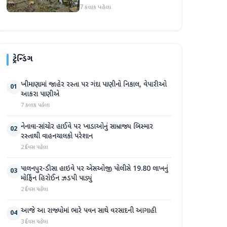
સપ્તાહમાં સેંકડો ભૂંડોના મોત
7 કલાક પહેલા
ટ્રેન્ડિંગ
ખીમાણામાં જાહેર રસ્તા પર ગંદા પાણીનો નિકાલ, વેપારીઓ
01
આકરા પાણીએ
7 કલાક પહેલા
નેનાવા-સાંચોર હાઈવે પર ખાડાઓનું સામ્રાજ્ય બિસ્માર
02
રસ્તાથી વાહનચાલકો પરેશાન
2 દિવસ પહેલા
પાલનપુર-ડીસા હાઇવે પર એસઓજી પોલીસે 19.80 લાખનું
03
મોર્ફિન હિરોઈન ઝડપી પાડ્યું
2 દિવસ પહેલા
આજે આ રાજ્યોમાં ભારે પવન સાથે વરસાદની આગાહી
04
3 દિવસ પહેલા