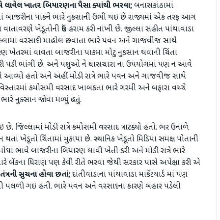
વે લાવેલ ખાતર બિયારણના પૈસા ક્યાંથી ભરવા;
બનાસકાંઠામાં
લામાં બાજરીના પાકને ભારે નુકસાની ઉભી થઇ છે રાજ્યમાં એક તરફ આગ
 વાતાવરણે ખેડૂતોની ઉંઘ હરામ કરી નાંખી છે. જીલ્લા સહીત પાંથાવાડા
ીલ્લામાં વરસાદી માહોલ છવાતા ભારે પવન અને ગાજવીજ સાથે
ણ ખેતરમાં વાવતા બાજરીના પાકમા મોટુ નુકસાન થવાની ચિંતા
જરી પડી ભાંગી છે. અને પશુઓ ને ઘાસચારા ના ઉપયોગમાં પણ ન આવે
 આવ્યો હતો અને અહીં મોડી રાત્રે ભારે પવન અને ગાજવીજ સાથે
વિસ્તારમાં કમોસમી વરસાદ ખાબકતા ભારે ગરમી અને બફારા વચ્ચે
ારે નુક્સાન જોવા મળ્યું હતું.
ે. જિલ્લામાં મોડી રાત્રે કમોસમી વરસાદ ત્રાટક્યો હતો. ભર ઉનાળે
થતાં ખેડૂતો ચિંતામાં મુકાયા છે. સ્થાનિક ખેડૂતો મિડિયા સમક્ષ પોતાની
ોઘાં ભાવે બાજરીના બિયારણ લાવી ખેતી કરી અને મોડી રાત્રે ભારે
રે બેંકના ધિરાણ પણ કેવી રીતે ભરવા જેથી સરકાર પાસે અપેક્ષા કરી એ
ત્રની સુચના હોવા છતાં;
દાંતીવાડાના પાંથાવાડા માર્કેટયાર્ડ માં પણ
સી પલળી ગઇ હતી. ભારે પવન અને વરસાદના કારણે બહાર પડેલી