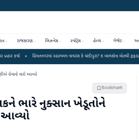
રાત
રાજકારણ
બિઝનેસ
સ્પોર્ટ્સ
હેલ્થ
ગેજેટ
અન
●
હિંમતનગરમાં રહસ્યમય વાયરસ કે ચાંદીપુરા? 6 બાળકોના મોતથી ફફડાટ
●
હવામાન 
 પાણીએ રોવાનો વારો આવ્યો
Bookmark
ને ભારે નુક્સાન ખેડૂતોને
 આવ્યો