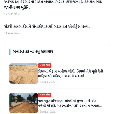
ઓગડ દેવ દરબારના મહંત બલદેવગિરી મહારાજની અટકાયત બાદ
બનાસકાંઠા
જામીન પર મુક્તિ
17 કલાક પહેલા
રોટરી ક્લબ ડીસાને સેવાકીય કાર્યો બદલ 24 એવોર્ડ્સ મળ્યા
બનાસકાંઠા
17 કલાક પહેલા
બનાસકાંઠા
ના વધુ સમાચાર
બનાસકાંઠા
ડીસામાં બેફામ ખનીજ ચોરી: નિયમો નેવે મૂકી રેતી
માફિયાઓ સક્રિય, તંત્ર સામે સવાલો
16 કલાક પહેલા
બનાસકાંઠા
પાલનપુર ધનિયાણા ચોકડીનો મુખ્ય માર્ગ એક
વર્ષથી ધોરણે: ગટરલાઇન પછી રસ્તો ન બનતા
હાલાકી
16 કલાક પહેલા