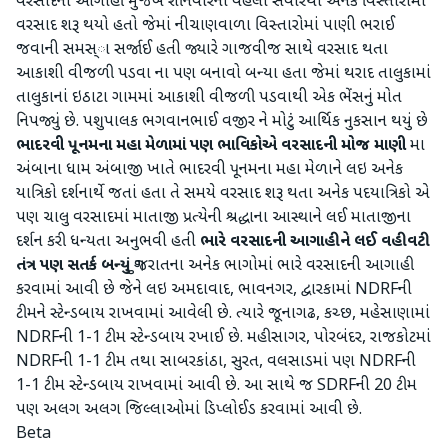
વરસાદની આગાહી મુજબ શનિવારની વહેલી સવારથી અનેક વિસ્તારોમાં
વરસાદ શરૂ થયો હતો જેમાં નીચાણવાળા વિસ્તારોમાં પાણી ભરાઈ
જવાની સમસ્ા સર્જાઈ હતી જ્યારે ગાજવીજ સાથે વરસાદ થતા
આકાશી વીજળી પડવા ના પણ બનાવો બન્યા હતા જેમાં થરાદ તાલુકામાં
તાલુકાનાં ઇઠાટા ગામમાં આકાશી વીજળી પડવાથી એક ભેંસનું મોત
નિપજ્યું છે. પશુપાલક ભગવાનભાઈ વજીર ને મોટું આર્થિક નુકસાન થયું છે
ભાદરવી પૂનમના મહા મેળામાં પણ ભાવિકોએ વરસાદની મોજ માણી
મા
અંબાના ધામ અંબાજી ખાતે ભાદરવી પૂનમના મહા મેળાને લઇ અનેક
યાત્રિકો દર્શનાર્થે જતાં હતા તે સમયે વરસાદ શરૂ થતા અનેક પદયાત્રિકો એ
પણ ચાલુ વરસાદમાં માતાજી પ્રત્યેની શ્રદ્ધાના આસ્થાને લઈ માતાજીના
દર્શન કરી ધન્યતા અનુભવી હતી
ભારે વરસાદની આગાહીને લઈ વહીવટી
તંત્ર પણ સતર્ક બન્યું
ગુજરાતના અનેક ભાગોમાં ભારે વરસાદની આગાહી
કરવામાં આવી છે જેને લઇ અમદાવાદ, ભાવનગર, દ્વારકામાં NDRFની
ટીમને સ્ટેન્ડબાય રાખવામાં આવેલી છે. ત્યારે જૂનાગઢ, કચ્છ, મહેસાણામાં
NDRFની 1-1 ટીમ સ્ટેન્ડબાય રખાઈ છે. મહીસાગર, પોરબંદર, રાજકોટમાં
NDRFની 1-1 ટીમ તથા સાબરકાંઠા, સુરત, વલસાડમાં પણ NDRFની
1-1 ટીમ સ્ટેન્ડબાય રાખવામાં આવી છે. આ સાથે જ SDRFની 20 ટીમ
પણ અલગ અલગ જિલ્લાઓમાં ડિપ્લોઈડ કરવામાં આવી છે.
Beta