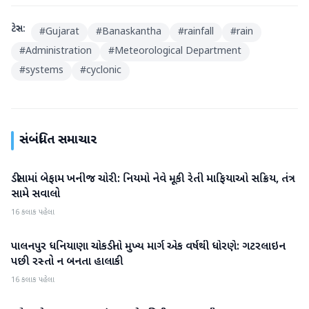
ટેગ્સ:
#
Gujarat
#
Banaskantha
#
rainfall
#
rain
#
Administration
#
Meteorological Department
#
systems
#
cyclonic
સંબંધિત સમાચાર
ડીસામાં બેફામ ખનીજ ચોરી: નિયમો નેવે મૂકી રેતી માફિયાઓ સક્રિય, તંત્ર
બનાસકાંઠા
સામે સવાલો
16 કલાક પહેલા
પાલનપુર ધનિયાણા ચોકડીનો મુખ્ય માર્ગ એક વર્ષથી ધોરણે: ગટરલાઇન
બનાસકાંઠા
પછી રસ્તો ન બનતા હાલાકી
16 કલાક પહેલા