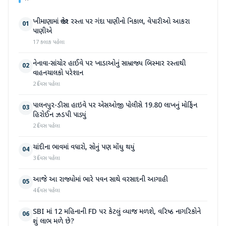
ખીમાણામાં જાહેર રસ્તા પર ગંદા પાણીનો નિકાલ, વેપારીઓ આકરા
01
પાણીએ
17 કલાક પહેલા
નેનાવા-સાંચોર હાઈવે પર ખાડાઓનું સામ્રાજ્ય બિસ્માર રસ્તાથી
02
વાહનચાલકો પરેશાન
2 દિવસ પહેલા
પાલનપુર-ડીસા હાઇવે પર એસઓજી પોલીસે 19.80 લાખનું મોર્ફિન
03
હિરોઈન ઝડપી પાડ્યું
2 દિવસ પહેલા
ચાંદીના ભાવમાં વધારો, સોનું પણ મોંઘુ થયું
04
3 દિવસ પહેલા
આજે આ રાજ્યોમાં ભારે પવન સાથે વરસાદની આગાહી
05
4 દિવસ પહેલા
SBI માં 12 મહિનાની FD પર કેટલું વ્યાજ મળશે, વરિષ્ઠ નાગરિકોને
06
શું લાભ મળે છે?