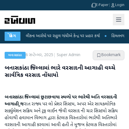
E-Paper
|
Login
ા આરોપો પર રાહુલ ગાંધીએ કેન્દ્ર પર પ્રહાર કર્યા
બ્રેકિંગ
●
હિંમતનગરમાં રહસ્યમય વાયરસ કે
6 સપ્ટેમ્બર, 2025
|
Super Admin
Bookmark
બનાસકાંઠા
બનાસકાંઠા જિલ્લામાં ભારે વરસાદની આગાહી વચ્ચે
સાર્વત્રિક વરસાદ નોંધાયો
બનાસકાંઠા જિલ્લામાં છુટાછવાયા સ્થળો પર ભારેથી અતિ વરસાદની
આગાહી
ગુજરાત રાજ્ય પર લો પ્રેશર સિસ્ટમ, અપર એર સાયક્લોનિક
સર્ક્યુલેશન સક્રિય અને ટ્રફ લાઈન જેવી વરસાદ ની ચાર સિસ્ટમો સક્રિય
હોવાથી હવામાન વિભાગ દ્વારા કેટલાક વિસ્તારોમાં ભારેથી અતિભારે
વરસાદની આગાહી કરવામાં આવી હતી તે મુજબ કેટલાક વિસ્તારોમાં