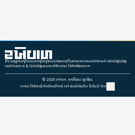
IPL
મહાકુંભ
રાષ્ટ્રીય
આંતરરાષ્ટ્રીય
ગુજરાત
રાજકારણ
બિઝનેસ
રમતગમત
મનોરંજન
ધર્મ દર્શન
એસ્ટ્રોલોજી
આરોગ્ય
સાયન્સ & ટેકનોલોજી
હવામાન
ગેજેટ
વાંચન વિશેષ
જોક્સ
અન્ય
©
2026
રખેવાળ. સર્વાધિકાર સુરક્ષિત.
અમારા વિશે
સંપર્ક
ગોપનીયતા
નિયમો અને શરતો
એકાઉન્ટ ડિલીટ
ઈ-પેપર