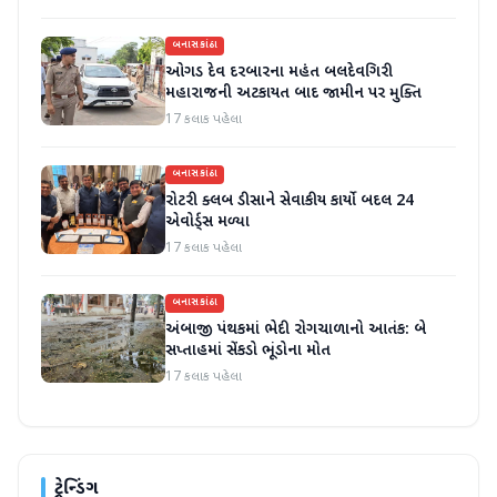
બનાસકાંઠા
ઓગડ દેવ દરબારના મહંત બલદેવગિરી
મહારાજની અટકાયત બાદ જામીન પર મુક્તિ
17 કલાક પહેલા
બનાસકાંઠા
રોટરી ક્લબ ડીસાને સેવાકીય કાર્યો બદલ 24
એવોર્ડ્સ મળ્યા
17 કલાક પહેલા
બનાસકાંઠા
અંબાજી પંથકમાં ભેદી રોગચાળાનો આતંક: બે
સપ્તાહમાં સેંકડો ભૂંડોના મોત
17 કલાક પહેલા
ટ્રેન્ડિંગ