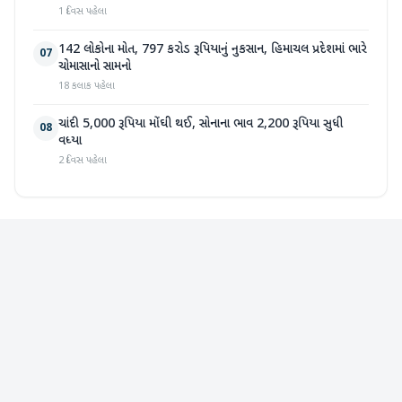
1 દિવસ પહેલા
142 લોકોના મોત, 797 કરોડ રૂપિયાનું નુકસાન, હિમાચલ પ્રદેશમાં ભારે
07
ચોમાસાનો સામનો
18 કલાક પહેલા
ચાંદી 5,000 રૂપિયા મોંઘી થઈ, સોનાના ભાવ 2,200 રૂપિયા સુધી
08
વધ્યા
2 દિવસ પહેલા