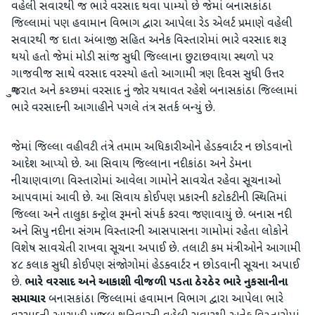
વહેલી સવારથી જ ભારે વરસાદ થવા પામ્યો છે જેમાં બનાસકાંઠા
જિલ્લામાં પણ હવામાન વિભાગ દ્વારા આપેલા રેડ એલર્ટ પ્રમાણે વહેલી
સવારથી જ દાતા અંબાજી સહિત અનેક વિસ્તારોમાં ભારે વરસાદ શરૂ
થયો હતો જેમાં મોડી સાંજ સુધી જિલ્લાના છુટાછવાયા સ્થળો પર
ગાજવીજ સાથે વરસાદ વરસ્યો હતો આગામી ત્રણ દિવસ સુધી ઉત્તર
ગુજરાત અને કચ્છમાં વરસાદ નું જોર યથાવત રહેશે બનાસકાંઠા જિલ્લામાં
ભારે વરસાદની આગાહીને પગલે તંત્ર સતર્ક બન્યું છે.
જેમાં જિલ્લા વહીવટી તંત્રે તમામ અધિકારીઓને હેડક્વાર્ટર ન છોડવાનો
આદેશ આપ્યો છે. આ સિવાય જિલ્લાના નદીકાંઠા અને ડેમના
નીચાણવાળા વિસ્તારોમાં આવેલા ગામોને સાવચેત રહેવા સૂચનાઓ
આપવામાં આવી છે. આ સિવાય કોઈપણ પ્રકારની કટોકટીની સ્થિતિમાં
જિલ્લા અને તાલુકા કન્ટ્રોલ રૂમનો સંપર્ક કરવા જણાવાયું છે. બનાસ નદી
અને સિપુ નદીના સંગમ વિસ્તારની આસપાસના ગામોમાં રહેતા લોકોને
વિશેષ સાવચેતી રાખવા સૂચના અપાઈ છે. તલાટી કમ મંત્રીઓને આગામી
૪૮ કલાક સુધી કોઈપણ સંજોગોમાં હેડક્વાર્ટર ન છોડવાની સૂચના અપાઈ
છે.
ભારે વરસાદ અને આકાશી વીજળી પડતા ઠેરઠેર ભારે નુકસાનીના
સમાચાર
બનાસકાંઠા જિલ્લામાં હવામાન વિભાગ દ્વારા આપેલા ભારે