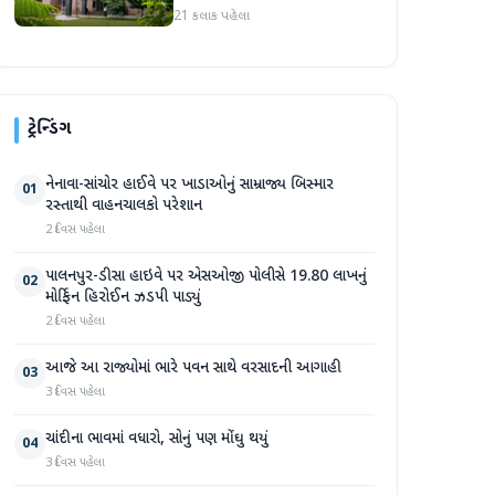
આરોપીઓને ૧૦ વર્ષની કેદ
21 કલાક પહેલા
અને ૬ લાખનો દંડ
ટ્રેન્ડિંગ
નેનાવા-સાંચોર હાઈવે પર ખાડાઓનું સામ્રાજ્ય બિસ્માર
01
રસ્તાથી વાહનચાલકો પરેશાન
2 દિવસ પહેલા
પાલનપુર-ડીસા હાઇવે પર એસઓજી પોલીસે 19.80 લાખનું
02
મોર્ફિન હિરોઈન ઝડપી પાડ્યું
2 દિવસ પહેલા
આજે આ રાજ્યોમાં ભારે પવન સાથે વરસાદની આગાહી
03
3 દિવસ પહેલા
ચાંદીના ભાવમાં વધારો, સોનું પણ મોંઘુ થયું
04
3 દિવસ પહેલા