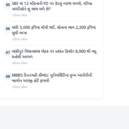
SBI માં 12 મહિનાની FD પર કેટલું વ્યાજ મળશે, વરિષ્ઠ
05
નાગરિકોને શું લાભ મળે છે?
1 દિવસ પહેલા
ચાંદી 5,000 રૂપિયા મોંઘી થઈ, સોનાના ભાવ 2,200 રૂપિયા
06
સુધી વધ્યા
2 દિવસ પહેલા
બાંકીપુર વિધાનસભા બેઠક પર પ્રશાંત કિશોર 8,000 થી વધુ
07
મતોથી આગળ
4 દિવસ પહેલા
MBBS ઉત્તરવહી કૌભાંડ: યુનિવર્સિટીના મુખ્ય આરોપીની
08
જામીન અરજી કોર્ટે ફગાવી
5 દિવસ પહેલા