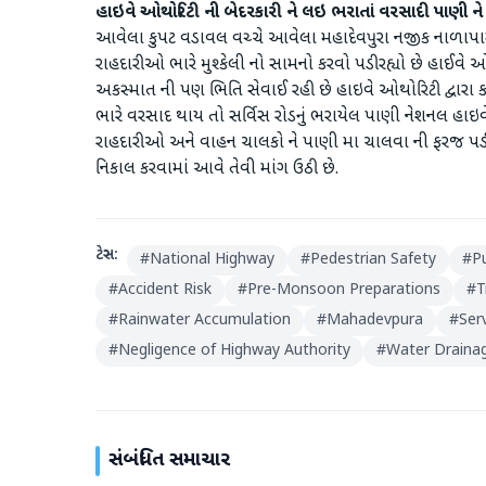
હાઇવે ઓથોરિટી ની બેદરકારી ને લઇ ભરાતાં વરસાદી પાણી 
આવેલા કુપટ વડાવલ વચ્ચે આવેલા મહાદેવપુરા નજીક નાળાપા
રાહદારીઓ ભારે મુશ્કેલી નો સામનો કરવો પડી રહ્યો છે હાઈવે 
અકસ્માત ની પણ ભિતિ સેવાઈ રહી છે હાઇવે ઓથોરિટી દ્વારા ક
ભારે વરસાદ થાય તો સર્વિસ રોડનું ભરાયેલ પાણી નેશનલ હાઇવ
રાહદારીઓ અને વાહન ચાલકો ને પાણી મા ચાલવા ની ફરજ પડી છે 
નિકાલ કરવામાં આવે તેવી માંગ ઉઠી છે.
ટેગ્સ:
#
National Highway
#
Pedestrian Safety
#
P
#
Accident Risk
#
Pre-Monsoon Preparations
#
T
#
Rainwater Accumulation
#
Mahadevpura
#
Ser
#
Negligence of Highway Authority
#
Water Draina
સંબંધિત સમાચાર