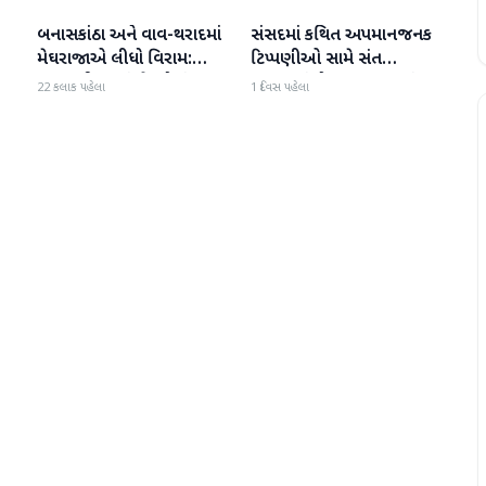
બનાસકાંઠા અને વાવ-થરાદમાં
સંસદમાં કથિત અપમાનજનક
બનાસકાંઠા
બનાસકાંઠા
મેઘરાજાએ લીધો વિરામ:
ટિપ્પણીઓ સામે સંત
ાથ
ઉઘાડ નીકળતાં ખેડૂતોમાં
સમાજમાં રોષ: પાલનપુરમાં
22 કલાક પહેલા
1 દિવસ પહેલા
આનંદનો માહોલ
VHP સાથે મળીને અધિક
કલેક્ટરને આવેદનપત્ર આપ્યું