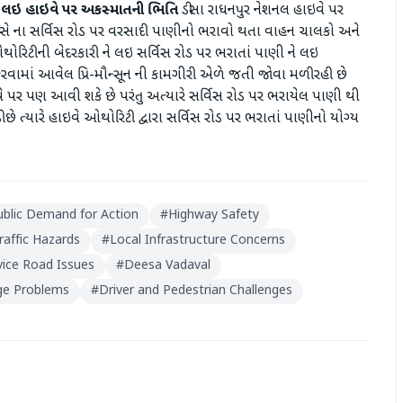
ને લઇ હાઇવે પર અકસ્માતની ભિતિ
ડીસા રાધનપુર નેશનલ હાઇવે પર
સે ના સર્વિસ રોડ પર વરસાદી પાણીનો ભરાવો થતા વાહન ચાલકો અને
ઓથોરિટીની બેદરકારી ને લઇ સર્વિસ રોડ પર ભરાતાં પાણી ને લઇ
રવામાં આવેલ પ્રિ-મૌન્સૂન ની કામગીરી એળે જતી જોવા મળી રહી છે
ે પર પણ આવી શકે છે પરંતુ અત્યારે સર્વિસ રોડ પર ભરાયેલ પાણી થી
ત્યારે હાઇવે ઓથોરિટી દ્વારા સર્વિસ રોડ પર ભરાતાં પાણીનો યોગ્ય
ublic Demand for Action
#
Highway Safety
raffic Hazards
#
Local Infrastructure Concerns
vice Road Issues
#
Deesa Vadaval
ge Problems
#
Driver and Pedestrian Challenges