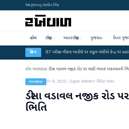
ઉત્તર ગુજરાતનું લોકપ્રિય દૈનિક
હોમ
રાષ્ટ્રીય
આંતરરાષ્ટ્રીય
ગુજરાત
ઉત્તર ગુજ
●
UGC-NET પરીક્ષા લીકના આરોપો પર રાહુલ ગાંધીએ કેન્દ્ર પર પ્રહાર કર્યા
બ્રેકિંગ
●
હિં
હોમ
/
બનાસકાંઠા
/
ડીસા વડાવલ નજીક રોડ પર પાણી ભરાતાં અકસ્માતની ભિ
31 મે, 2025
|
Super Admin
1
મિનિટ વાંચન
બનાસકાંઠા
ડીસા વડાવલ નજીક રોડ પર
ભિતિ