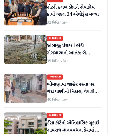
રોટરી ક્લબ ડીસાને સેવાકીય
કાર્યો બદલ 24 એવોર્ડ્સ મળ્યા
32 મિનિટ પહેલા
બનાસકાંઠા
અંબાજી પંથકમાં ભેદી
રોગચાળાનો આતંક: બે
સપ્તાહમાં સેંકડો ભૂંડોના મોત
35 મિનિટ પહેલા
બનાસકાંઠા
ખીમાણામાં જાહેર રસ્તા પર
ગંદા પાણીનો નિકાલ, વેપારીઓ
આકરા પાણીએ
40 મિનિટ પહેલા
બનાસકાંઠા
ડીસા કોર્ટનો ઐતિહાસિક ચુકાદો:
સાપરાધ માનવવધના કેસમાં ૩