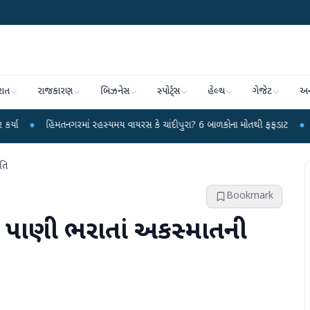
રાત
રાજકારણ
બિઝનેસ
સ્પોર્ટ્સ
હેલ્થ
ગેજેટ
અન
મતનગરમાં રહસ્યમય વાયરસ કે ચાંદીપુરા? 6 બાળકોના મોતથી ફફડાટ
●
હવામાન વિભાગે
તિ
Bookmark
 પાણી ભરાતાં અકસ્માતની