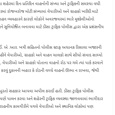
શહેરમાં દિન-પ્રતિદિન વાહનોની સંખ્યા અને ટ્રાફિકની સમસ્યા વધી
માં રોજબરોજ મોટી સંખ્યામાં વેપારીઓ અને ગ્રાહકો ખરીદી માટે
ા વાહન વ્યવહારને કારણે લોકોને અવરજવરમાં ભારે મુશ્કેલીઓનો
 અને સુનિયોજિત બનાવવા માટે ડીસા ટ્રાફિક પોલીસ દ્વારા એક પ્રશંસનીય
 આઈ. એ .આર. ખત્રી સહિતનો પોલીસ સ્ટાફ અચાનક રિસાલા બજારની
 રહીને વેપારીઓ, ગ્રાહકો અને વાહન ચાલકો સાથે સીધો સંવાદ સાધ્યો
હતું. વેપારીઓ અને ગ્રાહકો પોતાના વાહનો રોડ પર ગમે ત્યાં પાર્ક કરવાને
 કરવું દુકાનની બહાર કે રોડની વચ્ચે વાહનો ઊભા ન રાખવા, જેથી
ે પૂરતો સહકાર આપવા અપીલ કરાઈ હતી. ​ડીસા ટ્રાફિક પોલીસ ​
ણે પાલન કરવા અને શહેરની ટ્રાફિક વ્યવસ્થા જાળવવામાં ભાગીદાર
રાહનીય કામગીરીને પગલે વેપારીઓ અને સ્થાનિક લોકોમાં પણ