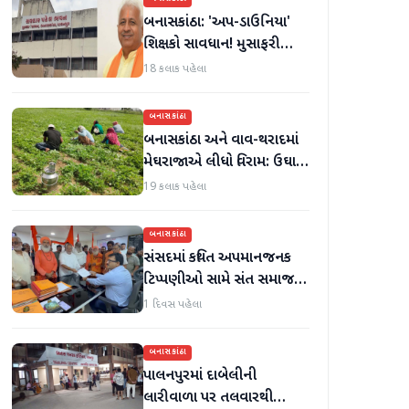
બનાસકાંઠા: 'અપ-ડાઉનિયા'
શિક્ષકો સાવધાન! મુસાફરી
કરતા શિક્ષકો સામે તવાઈ હાથ
18 કલાક પહેલા
ધરાશે
બનાસકાંઠા
બનાસકાંઠા અને વાવ-થરાદમાં
મેઘરાજાએ લીધો વિરામ: ઉઘાડ
નીકળતાં ખેડૂતોમાં આનંદનો
19 કલાક પહેલા
માહોલ
બનાસકાંઠા
સંસદમાં કથિત અપમાનજનક
ટિપ્પણીઓ સામે સંત સમાજમાં
રોષ: પાલનપુરમાં VHP સાથે
1 દિવસ પહેલા
મળીને અધિક કલેક્ટરને
આવેદનપત્ર આપ્યું
બનાસકાંઠા
પાલનપુરમાં દાબેલીની
લારીવાળા પર તલવારથી