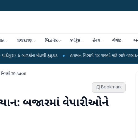
રાત
રાજકારણ
બિઝનેસ
સ્પોર્ટ્સ
હેલ્થ
ગેજેટ
અન
 બાળકોના મોતથી ફફડાટ
●
હવામાન વિભાગે 18 રાજ્યો માટે ભારે વરસાદની ચેતવણી જાર
િક નિયમો સમજાવ્યા
Bookmark
ભિયાન: બજારમાં વેપારીઓને