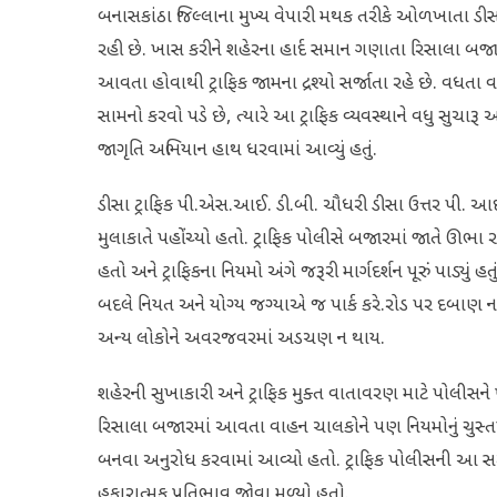
બનાસકાંઠા જિલ્લાના મુખ્ય વેપારી મથક તરીકે ઓળખાતા ડીસા 
રહી છે. ખાસ કરીને શહેરના હાર્દ સમાન ગણાતા રિસાલા બજાર
આવતા હોવાથી ટ્રાફિક જામના દ્રશ્યો સર્જાતા રહે છે. વધત
સામનો કરવો પડે છે, ત્યારે આ ટ્રાફિક વ્યવસ્થાને વધુ સુચારૂ
જાગૃતિ અભિયાન હાથ ધરવામાં આવ્યું હતું.​
ડીસા ટ્રાફિક પી.એસ.આઈ. ડી.બી. ચૌધરી ડીસા ઉત્તર પી.
મુલાકાતે પહોંચ્યો હતો. ટ્રાફિક પોલીસે બજારમાં જાતે ઊભા
હતો અને ટ્રાફિકના નિયમો અંગે જરૂરી માર્ગદર્શન પૂરું પાડ્યું 
બદલે નિયત અને યોગ્ય જગ્યાએ જ પાર્ક કરે.​રોડ પર દબાણ ન
અન્ય લોકોને અવરજવરમાં અડચણ ન થાય.
શહેરની સુખાકારી અને ટ્રાફિક મુક્ત વાતાવરણ માટે પોલીસન
રિસાલા બજારમાં આવતા વાહન ચાલકોને પણ નિયમોનું ચુસ્તપ
બનવા અનુરોધ કરવામાં આવ્યો હતો. ટ્રાફિક પોલીસની આ સ
હકારાત્મક પ્રતિભાવ જોવા મળ્યો હતો.