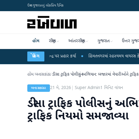
ઉત્તર ગુજરાતનું લોકપ્રિય દૈનિક
હોમ
રાષ્ટ્રીય
આંતરરાષ્ટ્રીય
ગુજરાત
ઉત્તર ગુજ
લ ગાંધીએ કેન્દ્ર પર પ્રહાર કર્યા
બ્રેકિંગ
●
હિંમતનગરમાં રહસ્યમય વાયરસ કે ચાંદીપુરા? 6
હોમ
/
બનાસકાંઠા
/
ડીસા ટ્રાફિક પોલીસનું અભિયાન: બજારમાં વેપારીઓને ટ્રાફ
21 મે, 2026
|
Super Admin
1
મિનિટ વાંચન
બનાસકાંઠા
ડીસા ટ્રાફિક પોલીસનું અ
ટ્રાફિક નિયમો સમજાવ્યા