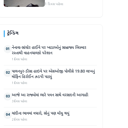
હુમલો: બે ઈજાગ્રસ્ત, આરોપી
1 દિવસ પહેલા
સામે કડક કાર્યવાહીની માંગ
ટ્રેન્ડિંગ
નેનાવા-સાંચોર હાઈવે પર ખાડાઓનું સામ્રાજ્ય બિસ્માર
01
રસ્તાથી વાહનચાલકો પરેશાન
1 દિવસ પહેલા
પાલનપુર-ડીસા હાઇવે પર એસઓજી પોલીસે 19.80 લાખનું
02
મોર્ફિન હિરોઈન ઝડપી પાડ્યું
1 દિવસ પહેલા
આજે આ રાજ્યોમાં ભારે પવન સાથે વરસાદની આગાહી
03
3 દિવસ પહેલા
ચાંદીના ભાવમાં વધારો, સોનું પણ મોંઘુ થયું
04
2 દિવસ પહેલા