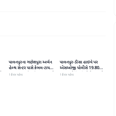
પાલનપુરના ગણેશપુરા અર્બન
પાલનપુર-ડીસા હાઇવે પર
બનાસકાંઠા
બનાસકાંઠા
હેલ્થ સેન્ટર પાસે કેબલ-ટાયર
એસઓજી પોલીસે 19.80
પી
સળગાવાતા ફેલાયેલા ધુમાડાથી
લાખનું મોર્ફિન હિરોઈન ઝડપી
1 દિવસ પહેલા
1 દિવસ પહેલા
લોકો પરેશાન
પાડ્યું