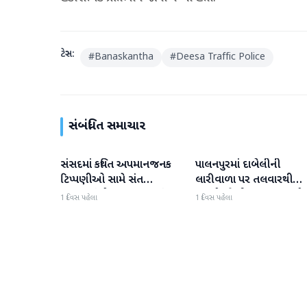
ટેગ્સ:
#
Banaskantha
#
Deesa Traffic Police
સંબંધિત સમાચાર
સંસદમાં કથિત અપમાનજનક
પાલનપુરમાં દાબેલીની
બનાસકાંઠા
બનાસકાંઠા
ટિપ્પણીઓ સામે સંત
લારીવાળા પર તલવારથી
સમાજમાં રોષ: પાલનપુરમાં
હુમલો: બે ઈજાગ્રસ્ત, આરો
1 દિવસ પહેલા
1 દિવસ પહેલા
VHP સાથે મળીને અધિક
સામે કડક કાર્યવાહીની માંગ
કલેક્ટરને આવેદનપત્ર આપ્યું