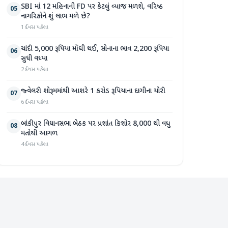
SBI માં 12 મહિનાની FD પર કેટલું વ્યાજ મળશે, વરિષ્ઠ
05
નાગરિકોને શું લાભ મળે છે?
1 દિવસ પહેલા
ચાંદી 5,000 રૂપિયા મોંઘી થઈ, સોનાના ભાવ 2,200 રૂપિયા
06
સુધી વધ્યા
2 દિવસ પહેલા
જ્વેલરી શોરૂમમાંથી આશરે 1 કરોડ રૂપિયાના દાગીના ચોરી
07
6 દિવસ પહેલા
બાંકીપુર વિધાનસભા બેઠક પર પ્રશાંત કિશોર 8,000 થી વધુ
08
મતોથી આગળ
4 દિવસ પહેલા