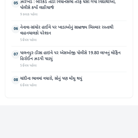
ઝારખંડ : બેરિકેડ તોડી વિધાનસભા તરફ ધસી ગયા વિદ્યાર્થીઓ,
05
પોલીસે કર્યો લાઠીચાર્જ
9 કલાક પહેલા
નેનાવા-સાંચોર હાઈવે પર ખાડાઓનું સામ્રાજ્ય બિસ્માર રસ્તાથી
06
વાહનચાલકો પરેશાન
5 દિવસ પહેલા
પાલનપુર-ડીસા હાઇવે પર એસઓજી પોલીસે 19.80 લાખનું મોર્ફિન
07
હિરોઈન ઝડપી પાડ્યું
5 દિવસ પહેલા
ચાંદીના ભાવમાં વધારો, સોનું પણ મોંઘુ થયું
08
6 દિવસ પહેલા