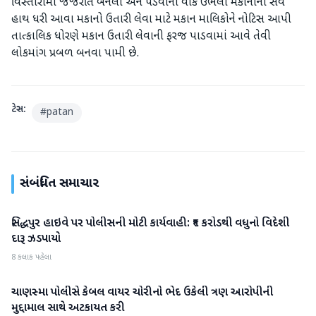
વિસ્તારોમાં જજૅરીત બનેલા અને પડવાના વાકે ઉભેલા મકાનોનો સર્વે
હાથ ધરી આવા મકાનો ઉતારી લેવા માટે મકાન માલિકોને નોટિસ આપી
તાત્કાલિક ધોરણે મકાન ઉતારી લેવાની ફરજ પાડવામાં આવે તેવી
લોકમાંગ પ્રબળ બનવા પામી છે.
ટેગ્સ:
#
patan
સંબંધિત સમાચાર
સિદ્ધપુર હાઇવે પર પોલીસની મોટી કાર્યવાહી: ₹૧ કરોડથી વધુનો વિદેશી
પાટણ
દારૂ ઝડપાયો
8 કલાક પહેલા
ચાણસ્મા પોલીસે કેબલ વાયર ચોરીનો ભેદ ઉકેલી ત્રણ આરોપીની
પાટણ
મુદ્દામાલ સાથે અટકાયત કરી