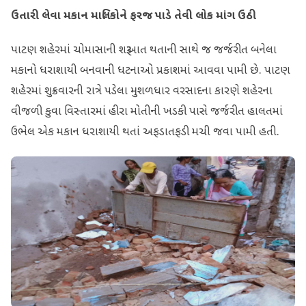
ઉતારી લેવા મકાન માલિકોને ફરજ પાડે તેવી લોક માંગ ઉઠી
પાટણ શહેરમાં ચોમાસાની શરૂઆત થતાની સાથે જ જર્જરીત બનેલા
મકાનો ધરાશાયી બનવાની ધટનાઓ પ્રકાશમાં આવવા પામી છે. પાટણ
શહેરમાં શુક્રવારની રાત્રે પડેલા મુશળધાર વરસાદના કારણે શહેરના
વીજળી કુવા વિસ્તારમાં હીરા મોતીની ખડકી પાસે જર્જરીત હાલતમાં
ઉભેલ એક મકાન ધરાશાયી થતાં અફડાતફડી મચી જવા પામી હતી.