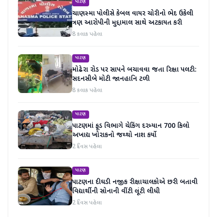
પાટણ
ચાણસ્મા પોલીસે કેબલ વાયર ચોરીનો ભેદ ઉકેલી
ત્રણ આરોપીની મુદ્દામાલ સાથે અટકાયત કરી
8 કલાક પહેલા
પાટણ
મોઢેરા રોડ પર સાપને બચાવવા જતા રિક્ષા પલટી:
સદનસીબે મોટી જાનહાનિ ટળી
8 કલાક પહેલા
પાટણ
પાટણમાં ફૂડ વિભાગે ચેકિંગ દરમ્યાન 700 કિલો
અખાદ્ય ખોરાકનો જથ્થો નાશ કર્યો
2 દિવસ પહેલા
પાટણ
પાટણના દીઘડી નજીક રીક્ષાચાલકોએ છરી બતાવી
વિદ્યાર્થીની સોનાની વીંટી લૂંટી લીધી
2 દિવસ પહેલા