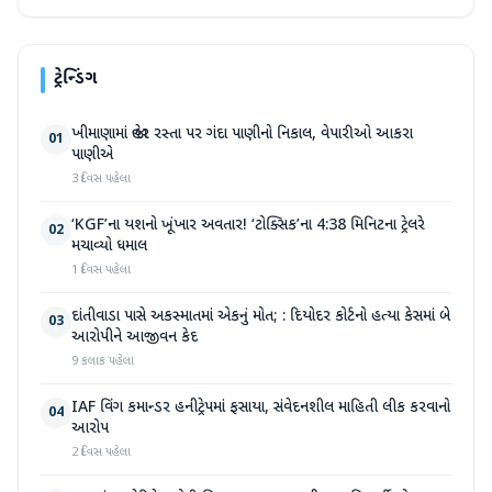
ટ્રેન્ડિંગ
ખીમાણામાં જાહેર રસ્તા પર ગંદા પાણીનો નિકાલ, વેપારીઓ આકરા
01
પાણીએ
3 દિવસ પહેલા
‘KGF’ના યશનો ખૂંખાર અવતાર! ‘ટોક્સિક’ના 4:38 મિનિટના ટ્રેલરે
02
મચાવ્યો ધમાલ
1 દિવસ પહેલા
દાંતીવાડા પાસે અકસ્માતમાં એકનું મોત; : દિયોદર કોર્ટનો હત્યા કેસમાં બે
03
આરોપીને આજીવન કેદ
9 કલાક પહેલા
IAF વિંગ કમાન્ડર હનીટ્રેપમાં ફસાયા, સંવેદનશીલ માહિતી લીક કરવાનો
04
આરોપ
2 દિવસ પહેલા