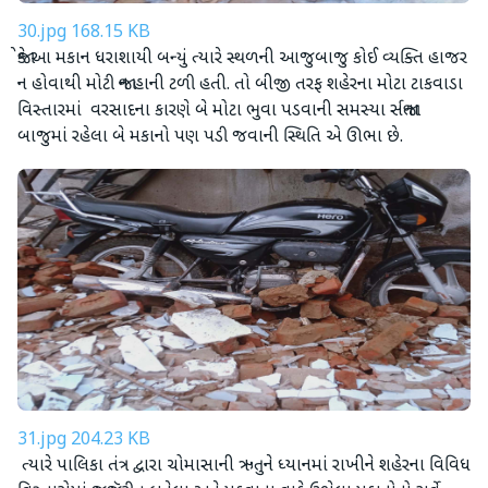
30.jpg
168.15 KB
જોકે આ મકાન ધરાશાયી બન્યું ત્યારે સ્થળની આજુબાજુ કોઈ વ્યક્તિ હાજર
ન હોવાથી મોટી જાન હાની ટળી હતી. તો બીજી તરફ શહેરના મોટા ટાકવાડા
વિસ્તારમાં વરસાદના કારણે બે મોટા ભુવા પડવાની સમસ્યા સર્જાતા
બાજુમાં રહેલા બે મકાનો પણ પડી જવાની સ્થિતિ એ ઊભા છે.
31.jpg
204.23 KB
ત્યારે પાલિકા તંત્ર દ્વારા ચોમાસાની ઋતુને ધ્યાનમાં રાખીને શહેરના વિવિધ