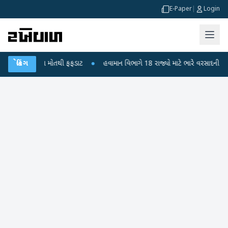
E-Paper
|
Login
ના મોતથી ફફડાટ
બ્રેકિંગ
●
હવામાન વિભાગે 18 રાજ્યો માટે ભારે વરસાદની ચેતવણી જારી કરી