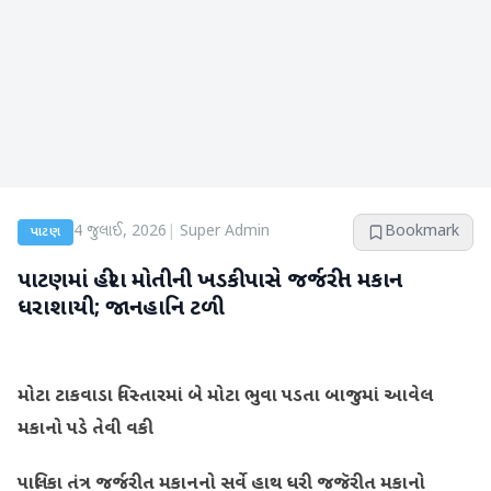
4 જુલાઈ, 2026
|
Super Admin
Bookmark
પાટણ
પાટણમાં હીરા મોતીની ખડકી પાસે જર્જરીત મકાન
ધરાશાયી; જાનહાનિ ટળી
મોટા ટાકવાડા વિસ્તારમાં બે મોટા ભુવા પડતા બાજુમાં આવેલ
મકાનો પડે તેવી વકી
પાલિકા તંત્ર જર્જરીત મકાનનો સર્વે હાથ ધરી જજૅરીત મકાનો