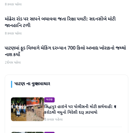
8 કલાક પહેલા
મોઢેરા રોડ પર સાપને બચાવવા જતા રિક્ષા પલટી: સદનસીબે મોટી
પાટણ
જાનહાનિ ટળી
8 કલાક પહેલા
પાટણમાં ફૂડ વિભાગે ચેકિંગ દરમ્યાન 700 કિલો અખાદ્ય ખોરાકનો જથ્થો
પાટણ
નાશ કર્યો
2 દિવસ પહેલા
પાટણ
ના વધુ સમાચાર
પાટણ
સિદ્ધપુર હાઇવે પર પોલીસની મોટી કાર્યવાહી: ₹૧
કરોડથી વધુનો વિદેશી દારૂ ઝડપાયો
8 કલાક પહેલા