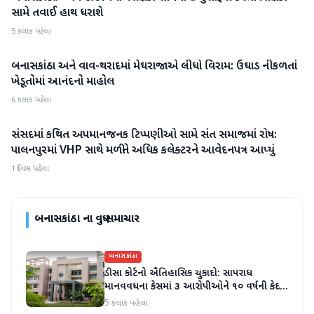
સામે તવાઈ હાથ ધરાશે
5 કલાક પહેલા
બનાસકાંઠા અને વાવ-થરાદમાં મેઘરાજાએ લીધો વિરામ: ઉઘાડ નીકળતાં
બનાસકાંઠા
ખેડૂતોમાં આનંદનો માહોલ
6 કલાક પહેલા
સંસદમાં કથિત અપમાનજનક ટિપ્પણીઓ સામે સંત સમાજમાં રોષ:
બનાસકાંઠા
પાલનપુરમાં VHP સાથે મળીને અધિક કલેક્ટરને આવેદનપત્ર આપ્યું
1 દિવસ પહેલા
બનાસકાંઠા
ના વધુ સમાચાર
બનાસકાંઠા
ડીસા કોર્ટનો ઐતિહાસિક ચુકાદો: સાપરાધ
માનવવધના કેસમાં ૩ આરોપીઓને ૧૦ વર્ષની કેદ
અને ૬ લાખનો દંડ
5 કલાક પહેલા