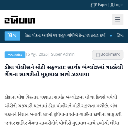
E-Paper
|
Login
T પરીક્ષા લીકના આરોપો પર રાહુલ ગાંધીએ કેન્દ્ર પર પ્રહાર કર્યા
બ્રેકિંગ
●
હિંમતનગરમાં રહસ
15 જૂન, 2026
|
Super Admin
Bookmark
બનાસકાંઠા
ડીસા પોલીસને મોટી સફળતા: સાર્થક બંગ્લોઝમાં ત્રાટકેલી
ગેંગના સાગરીતો મુદ્દામાલ સાથે ઝડપાયા
ડીસાના પોશ વિસ્તાર ગણાતા સાર્થક બંગ્લોઝમાં ધોળા દિવસે થયેલી
ચોરીની ચકચારી ઘટનામાં ડીસા પોલીસને મોટી સફળતા મળી છે. બંધ
મકાનને નિશાન બનાવી લાખો રૂપિયાના સોના-ચાંદીના દાગીના સાફ કરી
જનાર શાતિર ગેંગના સાગરીતોને પોલીસે મુદ્દામાલ સાથે દબોચી લીધા