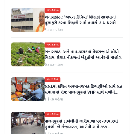
બનાસકાંઠા
બનાસકાંઠા: 'અપ-ડાઉનિયા' શિક્ષકો સાવધાન!
મુસાફરી કરતા શિક્ષકો સામે તવાઈ હાથ ધરાશે
5 કલાક પહેલા
બનાસકાંઠા
બનાસકાંઠા અને વાવ-થરાદમાં મેઘરાજાએ લીધો
વિરામ: ઉઘાડ નીકળતાં ખેડૂતોમાં આનંદનો માહોલ
6 કલાક પહેલા
બનાસકાંઠા
સંસદમાં કથિત અપમાનજનક ટિપ્પણીઓ સામે સંત
સમાજમાં રોષ: પાલનપુરમાં VHP સાથે મળીને
અધિક કલેક્ટરને આવેદનપત્ર આપ્યું
1 દિવસ પહેલા
બનાસકાંઠા
પાલનપુરમાં દાબેલીની લારીવાળા પર તલવારથી
હુમલો: બે ઈજાગ્રસ્ત, આરોપી સામે કડક
કાર્યવાહીની માંગ