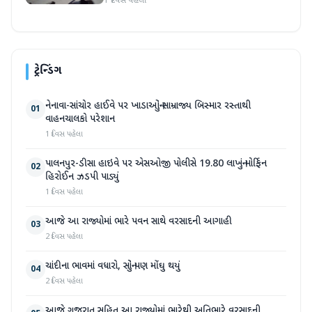
1 દિવસ પહેલા
ટ્રેન્ડિંગ
નેનાવા-સાંચોર હાઈવે પર ખાડાઓનું સામ્રાજ્ય બિસ્માર રસ્તાથી
01
વાહનચાલકો પરેશાન
1 દિવસ પહેલા
પાલનપુર-ડીસા હાઇવે પર એસઓજી પોલીસે 19.80 લાખનું મોર્ફિન
02
હિરોઈન ઝડપી પાડ્યું
1 દિવસ પહેલા
આજે આ રાજ્યોમાં ભારે પવન સાથે વરસાદની આગાહી
03
2 દિવસ પહેલા
ચાંદીના ભાવમાં વધારો, સોનું પણ મોંઘુ થયું
04
2 દિવસ પહેલા
આજે ગુજરાત સહિત આ રાજ્યોમાં ભારેથી અતિભારે વરસાદની