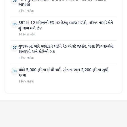
05
આગાહી
6 દિવસ પહેલા
SBI માં 12 મહિનાની FD પર કેટલું વ્યાજ મળશે, વરિષ્ઠ નાગરિકોને
06
શું લાભ મળે છે?
14 કલાક પહેલા
ગુજરાતમાં ભારે વરસાદને લઈને રેડ એલર્ટ જાહેર, ઘણા જિલ્લાઓમાં
07
શાળાઓ અને કોલેજો બંધ
6 દિવસ પહેલા
ચાંદી 5,000 રૂપિયા મોંઘી થઈ, સોનાના ભાવ 2,200 રૂપિયા સુધી
08
વધ્યા
1 દિવસ પહેલા