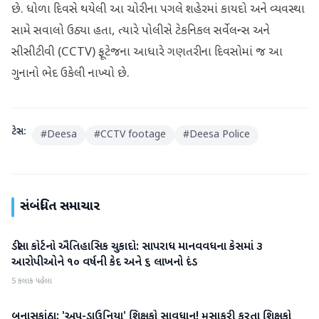
છે. ધોળા દિવસે થયેલી આ ચોરીના પગલે શહેરમાં કાયદો અને વ્યવસ્થા
સામે સવાલો ઉઠ્યા હતા, ત્યારે પોલીસે ટેકનિકલ સર્વેલન્સ અને
સીસીટીવી (CCTV) ફૂટેજના આધારે ગણતરીના દિવસોમાં જ આ
ગુનાનો ભેદ ઉકેલી નાખ્યો છે.
ટેગ્સ:
#
Deesa
#
CCTV footage
#
Deesa Police
સંબંધિત સમાચાર
ડીસા કોર્ટનો ઐતિહાસિક ચુકાદો: સાપરાધ માનવવધના કેસમાં ૩
બનાસકાંઠા
આરોપીઓને ૧૦ વર્ષની કેદ અને ૬ લાખનો દંડ
5 કલાક પહેલા
બનાસકાંઠા: 'અપ-ડાઉનિયા' શિક્ષકો સાવધાન! મુસાફરી કરતા શિક્ષકો
બનાસકાંઠા