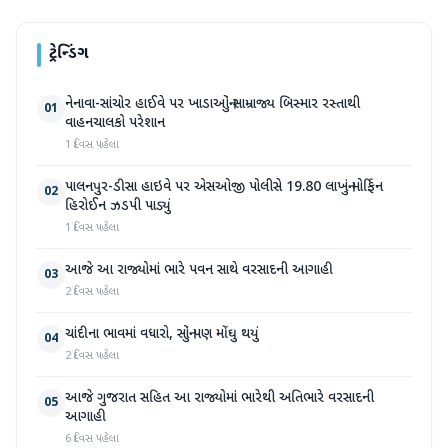
ટ્રેન્ડિંગ
નેનાવા-સાંચોર હાઈવે પર ખાડાઓનું સામ્રાજ્ય બિસ્માર રસ્તાથી
01
વાહનચાલકો પરેશાન
1 દિવસ પહેલા
પાલનપુર-ડીસા હાઇવે પર એસઓજી પોલીસે 19.80 લાખનું મોર્ફિન
02
હિરોઈન ઝડપી પાડ્યું
1 દિવસ પહેલા
આજે આ રાજ્યોમાં ભારે પવન સાથે વરસાદની આગાહી
03
2 દિવસ પહેલા
ચાંદીના ભાવમાં વધારો, સોનું પણ મોંઘુ થયું
04
2 દિવસ પહેલા
આજે ગુજરાત સહિત આ રાજ્યોમાં ભારેથી અતિભારે વરસાદની
05
આગાહી
6 દિવસ પહેલા