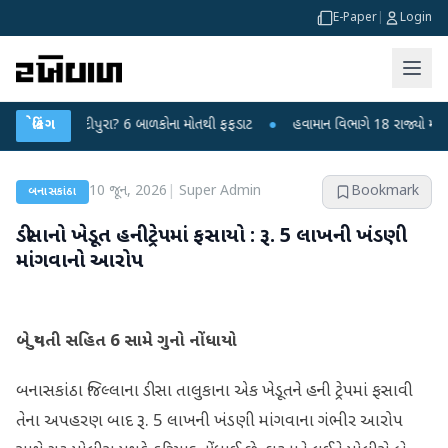
E-Paper
|
Login
રસ કે ચાંદીપુરા? 6 બાળકોના મોતથી ફફડાટ
બ્રેકિંગ
●
હવામાન વિભાગે 18 રાજ્યો માટે ભારે
10 જૂન, 2026
|
Super Admin
Bookmark
બનાસકાંઠા
ડીસાનો ખેડૂત હનીટ્રેપમાં ફસાયો : રૂ. 5 લાખની ખંડણી
માંગવાનો આરોપ
બે યુવતી સહિત 6 સામે ગુનો નોંધાયો
બનાસકાંઠા જિલ્લાના ડીસા તાલુકાના એક ખેડૂતને હની ટ્રેપમાં ફસાવી
તેના અપહરણ બાદ રૂ. 5 લાખની ખંડણી માંગવાના ગંભીર આરોપ