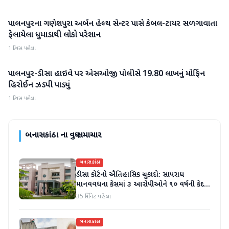
પાલનપુરના ગણેશપુરા અર્બન હેલ્થ સેન્ટર પાસે કેબલ-ટાયર સળગાવાતા
બનાસકાંઠા
ફેલાયેલા ધુમાડાથી લોકો પરેશાન
1 દિવસ પહેલા
પાલનપુર-ડીસા હાઇવે પર એસઓજી પોલીસે 19.80 લાખનું મોર્ફિન
બનાસકાંઠા
હિરોઈન ઝડપી પાડ્યું
1 દિવસ પહેલા
બનાસકાંઠા
ના વધુ સમાચાર
બનાસકાંઠા
ડીસા કોર્ટનો ઐતિહાસિક ચુકાદો: સાપરાધ
માનવવધના કેસમાં ૩ આરોપીઓને ૧૦ વર્ષની કેદ
અને ૬ લાખનો દંડ
35 મિનિટ પહેલા
બનાસકાંઠા