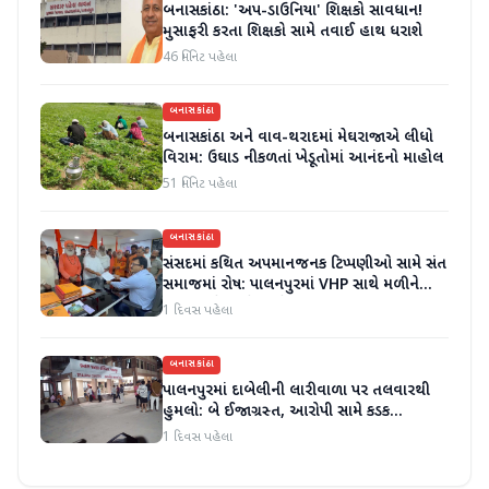
બનાસકાંઠા: 'અપ-ડાઉનિયા' શિક્ષકો સાવધાન!
મુસાફરી કરતા શિક્ષકો સામે તવાઈ હાથ ધરાશે
46 મિનિટ પહેલા
બનાસકાંઠા
બનાસકાંઠા અને વાવ-થરાદમાં મેઘરાજાએ લીધો
વિરામ: ઉઘાડ નીકળતાં ખેડૂતોમાં આનંદનો માહોલ
51 મિનિટ પહેલા
બનાસકાંઠા
સંસદમાં કથિત અપમાનજનક ટિપ્પણીઓ સામે સંત
સમાજમાં રોષ: પાલનપુરમાં VHP સાથે મળીને
અધિક કલેક્ટરને આવેદનપત્ર આપ્યું
1 દિવસ પહેલા
બનાસકાંઠા
પાલનપુરમાં દાબેલીની લારીવાળા પર તલવારથી
હુમલો: બે ઈજાગ્રસ્ત, આરોપી સામે કડક
કાર્યવાહીની માંગ
1 દિવસ પહેલા