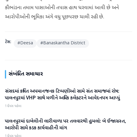
કૌભાંડના તમામ પાસાઓની તપાસ હાથ ધરવામાં આવી છે અને
આરોપીઓની ભૂમિકા અંગે વધુ પૂછપરછ ચાલી રહી છે.
ટેગ્સ:
#
Deesa
#
Banaskantha District
સંબંધિત સમાચાર
સંસદમાં કથિત અપમાનજનક ટિપ્પણીઓ સામે સંત સમાજમાં રોષ:
બનાસકાંઠા
પાલનપુરમાં VHP સાથે મળીને અધિક કલેક્ટરને આવેદનપત્ર આપ્યું
1 દિવસ પહેલા
પાલનપુરમાં દાબેલીની લારીવાળા પર તલવારથી હુમલો: બે ઈજાગ્રસ્ત,
બનાસકાંઠા
આરોપી સામે કડક કાર્યવાહીની માંગ
1 દિવસ પહેલા