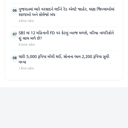
ગુજરાતમાં ભારે વરસાદને લઈને રેડ એલર્ટ જાહેર, ઘણા જિલ્લાઓમાં
06
શાળાઓ અને કોલેજો બંધ
6 દિવસ પહેલા
SBI માં 12 મહિનાની FD પર કેટલું વ્યાજ મળશે, વરિષ્ઠ નાગરિકોને
07
શું લાભ મળે છે?
8 કલાક પહેલા
ચાંદી 5,000 રૂપિયા મોંઘી થઈ, સોનાના ભાવ 2,200 રૂપિયા સુધી
08
વધ્યા
1 દિવસ પહેલા