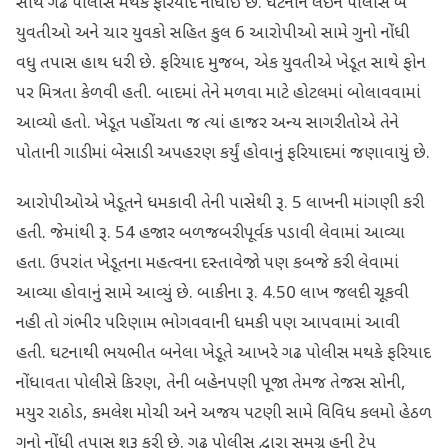
સાથે ગઢ પોલીસ મથકે ફરિયાદ નોંધાઈ છે. ઘટનાને લઈને પોલીસે બે
યુવતીઓ અને ચાર યુવકો સહિત કુલ 6 આરોપીઓ સામે ગુનો નોંધી
વધુ તપાસ હાથ ધરી છે. ફરિયાદ મુજબ, એક યુવતીએ ખેડૂત સાથે ફોન
પર મિત્રતા કેળવી હતી. બાદમાં તેને મળવા માટે હોટલમાં બોલાવવામાં
આવ્યો હતો. ખેડૂત પહોંચતા જ ત્યાં હાજર અન્ય સાગરીતોએ તેને
પોતાની ગાડીમાં બેસાડી અપહરણ કર્યું હોવાનું ફરિયાદમાં જણાવાયું છે.
આરોપીઓએ ખેડૂતને ધમકાવી તેની પાસેથી રૂ. 5 લાખની માંગણી કરી
હતી. જેમાંથી રૂ. 54 હજાર બળજબરીપૂર્વક પડાવી લેવામાં આવ્યા
હતા. ઉપરાંત ખેડૂતના મહત્વના દસ્તાવેજો પણ કબજે કરી લેવામાં
આવ્યા હોવાનું સામે આવ્યું છે. બાકીના રૂ. 4.50 લાખ જલદી ચૂકવી
નહી તો ગંભીર પરિણામ ભોગવવાની ધમકી પણ આપવામાં આવી
હતી. ઘટનાથી ભયભીત બનેલા ખેડૂતે આખરે ગઢ પોલીસ મથકે ફરિયાદ
નોંધાવતા પોલીસે કિરણ, તેની બહેનપણી પૂજા તેમજ તેજસ સોની,
મયુર રાઠોડ, કમલેશ મોચી અને અજય પટણી સામે વિવિધ કલમો હેઠળ
ગુનો નોંધી તપાસ શરૂ કરી છે. ગઢ પોલીસ દ્વારા સમગ્ર હની ટ્રેપ