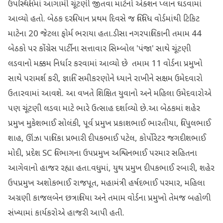
ઉપસ્થિતિમાં આગામી ચૂંટણી જીતવા માટેનો એક્શન પ્લાન ઘડવામાં
આવ્યો હતો. બેઠક દરમિયાન પ્રથમ દિવસે જ વિવિધ વોર્ડમાંથી ટિકિટ
માટેના 20 જેટલા ફોર્મ ભરાયા હતા. ​ડીસા નગરપાલિકાની તમામ 44
બેઠકો પર કોંગ્રેસ પાર્ટીના સત્તાવાર સિમ્બોલ 'પંજા' સાથે ચૂંટણી
લડવાનો મક્કમ નિર્ધાર કરવામાં આવ્યો છે તમામ 11 વોર્ડના પ્રમુખો
સાથે પરામર્શ કરી, જ્ઞાતિ સમીકરણોને ધ્યાને રાખીને સક્ષમ ઉમેદવારો
ઉતારવામાં આવશે. આ વખતે શિક્ષિત યુવાનો અને મહિલા ઉમેદવારોએ
પણ ચૂંટણી લડવા માટે ભારે ઉત્સાહ દર્શાવ્યો છે. ​આ બેઠકમાં શહેર
પ્રમુખ મુકેશભાઈ સોલંકી, પૂર્વ પ્રમુખ પ્રકાશભાઈ ભારતીયા, વિપુલભાઈ
શાહ, ઊંઝા પાલિકા પ્રભારી દીપકભાઈ પટેલ, કોર્પોરેટર જગદીશભાઈ
મોદી, પ્રદેશ SC વિભાગના ઉપપ્રમુખ અશ્વિનભાઈ પરમાર સહિતના
આગેવાનો હાજર રહ્યા હતા.​વધુમાં, યુથ પ્રમુખ દીપકભાઈ રબારી, શહેર
ઉપપ્રમુખ અશોકભાઈ રાજપૂત, મહામંત્રી હર્ષદભાઈ પરમાર, મહિલા
અગ્રણી કાજલબેન છત્રાલિયા અને તમામ વોર્ડના પ્રમુખો તેમજ બહોળી
સંખ્યામાં કાર્યકરોએ હાજરી આપી હતી.