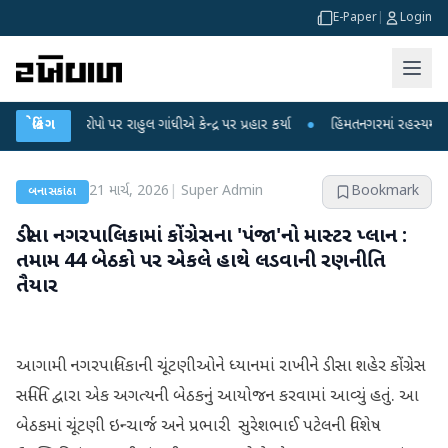
E-Paper
|
Login
રોપો પર રાહુલ ગાંધીએ કેન્દ્ર પર પ્રહાર કર્યા
બ્રેકિંગ
●
હિંમતનગરમાં રહસ્યમય વાયરસ કે ચ
21 માર્ચ, 2026
|
Super Admin
Bookmark
બનાસકાંઠા
ડીસા નગરપાલિકામાં કોંગ્રેસના 'પંજા'નો માસ્ટર પ્લાન :
તમામ 44 બેઠકો પર એકલે હાથે લડવાની રણનીતિ
તૈયાર
આગામી નગરપાલિકાની ચૂંટણીઓને ધ્યાનમાં રાખીને ડીસા શહેર કોંગ્રેસ
સમિતિ દ્વારા એક અગત્યની બેઠકનું આયોજન કરવામાં આવ્યું હતું. આ
બેઠકમાં ચૂંટણી ઇન્ચાર્જ અને પ્રભારી સુરેશભાઈ પટેલની વિશેષ