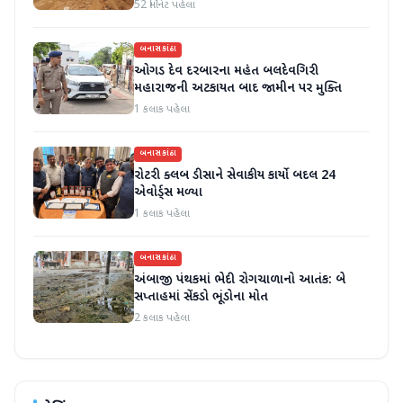
હાલાકી
52 મિનિટ પહેલા
બનાસકાંઠા
ઓગડ દેવ દરબારના મહંત બલદેવગિરી
મહારાજની અટકાયત બાદ જામીન પર મુક્તિ
1 કલાક પહેલા
બનાસકાંઠા
રોટરી ક્લબ ડીસાને સેવાકીય કાર્યો બદલ 24
એવોર્ડ્સ મળ્યા
1 કલાક પહેલા
બનાસકાંઠા
અંબાજી પંથકમાં ભેદી રોગચાળાનો આતંક: બે
સપ્તાહમાં સેંકડો ભૂંડોના મોત
2 કલાક પહેલા