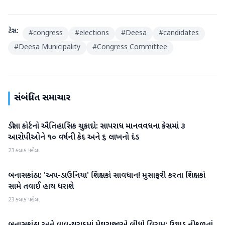
ટેગ્સ:
#
congress
#
elections
#
Deesa
#
candidates
#
Deesa Municipality
#
Congress Committee
સંબંધિત સમાચાર
ડીસા કોર્ટનો ઐતિહાસિક ચુકાદો: સાપરાધ માનવવધના કેસમાં ૩
બનાસકાંઠા
આરોપીઓને ૧૦ વર્ષની કેદ અને ૬ લાખનો દંડ
23 કલાક પહેલા
બનાસકાંઠા: 'અપ-ડાઉનિયા' શિક્ષકો સાવધાન! મુસાફરી કરતા શિક્ષકો
બનાસકાંઠા
સામે તવાઈ હાથ ધરાશે
23 કલાક પહેલા
બનાસકાંઠા