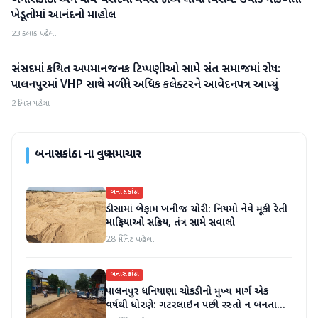
બનાસકાંઠા અને વાવ-થરાદમાં મેઘરાજાએ લીધો વિરામ: ઉઘાડ નીકળતાં
ખેડૂતોમાં આનંદનો માહોલ
23 કલાક પહેલા
સંસદમાં કથિત અપમાનજનક ટિપ્પણીઓ સામે સંત સમાજમાં રોષ:
બનાસકાંઠા
પાલનપુરમાં VHP સાથે મળીને અધિક કલેક્ટરને આવેદનપત્ર આપ્યું
2 દિવસ પહેલા
બનાસકાંઠા
ના વધુ સમાચાર
બનાસકાંઠા
ડીસામાં બેફામ ખનીજ ચોરી: નિયમો નેવે મૂકી રેતી
માફિયાઓ સક્રિય, તંત્ર સામે સવાલો
28 મિનિટ પહેલા
બનાસકાંઠા
પાલનપુર ધનિયાણા ચોકડીનો મુખ્ય માર્ગ એક
વર્ષથી ધોરણે: ગટરલાઇન પછી રસ્તો ન બનતા