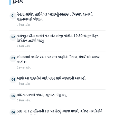
ટ્રેન્ડિંગ
નેનાવા-સાંચોર હાઈવે પર ખાડાઓનું સામ્રાજ્ય બિસ્માર રસ્તાથી
01
વાહનચાલકો પરેશાન
2 દિવસ પહેલા
પાલનપુર-ડીસા હાઇવે પર એસઓજી પોલીસે 19.80 લાખનું મોર્ફિન
02
હિરોઈન ઝડપી પાડ્યું
2 દિવસ પહેલા
ખીમાણામાં જાહેર રસ્તા પર ગંદા પાણીનો નિકાલ, વેપારીઓ આકરા
03
પાણીએ
2 કલાક પહેલા
આજે આ રાજ્યોમાં ભારે પવન સાથે વરસાદની આગાહી
04
3 દિવસ પહેલા
ચાંદીના ભાવમાં વધારો, સોનું પણ મોંઘુ થયું
05
3 દિવસ પહેલા
SBI માં 12 મહિનાની FD પર કેટલું વ્યાજ મળશે, વરિષ્ઠ નાગરિકોને
06