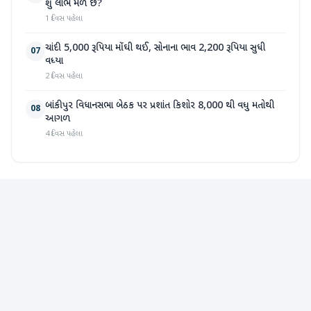
શું લાભ મળે છે?
1 દિવસ પહેલા
ચાંદી 5,000 રૂપિયા મોંઘી થઈ, સોનાના ભાવ 2,200 રૂપિયા સુધી
07
વધ્યા
2 દિવસ પહેલા
બાંકીપુર વિધાનસભા બેઠક પર પ્રશાંત કિશોર 8,000 થી વધુ મતોથી
08
આગળ
4 દિવસ પહેલા