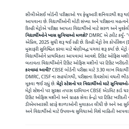
સીબીએસઈ બોર્ડની પરીક્ષાઓ ૧૫ ફેબ્રુઆરી શનિવારથી શરૂ થઈ રહ
આપવાના છે. વિદ્યાર્થીઓની મોટી સંખ્યા અને પરીક્ષાના મહત્વને ધ્
દિલ્હી મેટ્રોએ પરીક્ષા આપતા વિદ્યાર્થીઓ માટે સરળ અને મુશ્કેલી
વિદ્યાર્થીઓને ખાસ સુવિધાઓ મળશે?
DMRC એ ટ્વીટ કર્યું- "
એપ્રિલ, 2025 સુધી શરૂ થઈ રહી છે. દિલ્હી મેટ્રો રેલ કોર્પોરેશ
મુસાફરી સુનિશ્ચિત કરવા માટે શ્રેણીબદ્ધ પગલાં શરૂ કર્યા છે. મ
વિદ્યાર્થીઓને પ્રાથમિકતા આપવામાં આવશે. ટિકિટ ઓફિસ મશીનો
બતાવતા વિદ્યાર્થીઓને ટિકિટ ઓફિસ મશીનો પર ટિકિટ ખરીદ
કરવામાં આવી?
CBSE બોર્ડની પરીક્ષા માટે 3.30 લાખ વિદ્યા
DMRC, CISF ના સહયોગથી, પરીક્ષાના દિવસોમાં વધતી ભીડને નિ
મૂકવા જઈ રહ્યું છે.
મેટ્રો સ્ટેશનો પર વિદ્યાર્થીઓ માટે સુવિધાઓ-
મેટ્રો સ્ટેશનો પર સુરક્ષા તપાસ દરમિયાન CBSE એડમિટ કાર્ડ 
ટિકિટ ઓફિસ મશીનો અને ગ્રાહક સેવા કેન્દ્રો પર ટિકિટ ખરીદતી વ
ડીએમઆરસી સ્ટાફે શાળાઓની મુલાકાત લીધી છે અને આ સુવિધાઓ
અને વિદ્યાર્થીઓ માટે ઉપલબ્ધ સુવિધાઓ વિશે માહિતી આપવા