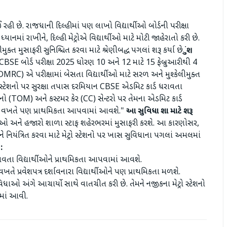
ી છે. રાજધાની દિલ્હીમાં પણ લાખો વિદ્યાર્થીઓ બોર્ડની પરીક્ષા
યાનમાં રાખીને, દિલ્હી મેટ્રોએ વિદ્યાર્થીઓ માટે મોટી જાહેરાતો કરી છે.
મુક્ત મુસાફરી સુનિશ્ચિત કરવા માટે શ્રેણીબદ્ધ પગલાં શરૂ કર્યા છે.
CBSE બોર્ડ પરીક્ષા 2025 ધોરણ 10 અને 12 માટે 15 ફેબ્રુઆરીથી 4
ન (DMRC) એ પરીક્ષામાં બેસતા વિદ્યાર્થીઓ માટે સરળ અને મુશ્કેલીમુક્ત
ેટ્રો સ્ટેશનો પર સુરક્ષા તપાસ દરમિયાન CBSE એડમિટ કાર્ડ ધરાવતા
 (TOM) અને કસ્ટમર કેર (CC) સેન્ટરો પર તેમના એડમિટ કાર્ડ
તી વખતે પણ પ્રાથમિકતા આપવામાં આવશે."
આ સુવિધા શા માટે શરૂ
ર્થીઓ અને હજારો શાળા સ્ટાફ શહેરભરમાં મુસાફરી કરશે. આ કારણોસર,
યંત્રિત કરવા માટે મેટ્રો સ્ટેશનો પર ખાસ સુવિધાના પગલાં અમલમાં
:
ધરાવતા વિદ્યાર્થીઓને પ્રાથમિકતા આપવામાં આવશે.
ખતે પ્રવેશપત્ર દર્શાવનારા વિદ્યાર્થીઓને પણ પ્રાથમિકતા મળશે.
 અંગે આચાર્યો સાથે વાતચીત કરી છે. તેમને નજીકના મેટ્રો સ્ટેશનો
માં આવી.