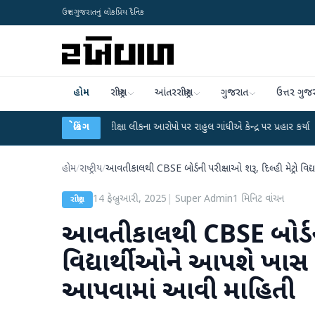
ઉત્તર ગુજરાતનું લોકપ્રિય દૈનિક
હોમ
રાષ્ટ્રીય
આંતરરાષ્ટ્રીય
ગુજરાત
ઉત્તર ગુજ
-NET પરીક્ષા લીકના આરોપો પર રાહુલ ગાંધીએ કેન્દ્ર પર પ્રહાર કર્યા
બ્રેકિંગ
●
હિંમતનગરમાં
હોમ
/
રાષ્ટ્રીય
/
આવતીકાલથી CBSE બોર્ડની પરીક્ષાઓ શરૂ, દિલ્હી મેટ્રો વિ
14 ફેબ્રુઆરી, 2025
|
Super Admin
1
મિનિટ વાંચન
રાષ્ટ્રીય
આવતીકાલથી CBSE બોર્ડની પ
વિદ્યાર્થીઓને આપશે ખાસ સ
આપવામાં આવી માહિતી