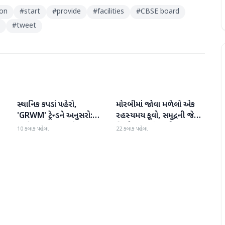
ion
#
start
#
provide
#
facilities
#
CBSE board
#
tweet
સ્થાનિક કપડાં પહેરો,
મોરબીમાં જોવા મળેલો એક
રાષ્ટ્રીય
રાષ્ટ્રીય
'GRWM' ટ્રેન્ડને અનુસરો:
રહસ્યમય કૂવો, સમુદ્રની જેમ
રાષ્ટ્રીય હાથવણાટ દિવસ પર
હિલોળા ખાતું પાણી
10 કલાક પહેલા
22 કલાક પહેલા
પ્રધાનમંત્રી મોદી