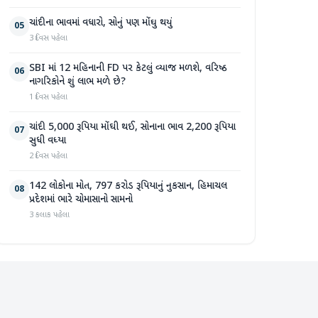
ચાંદીના ભાવમાં વધારો, સોનું પણ મોંઘુ થયું
05
3 દિવસ પહેલા
SBI માં 12 મહિનાની FD પર કેટલું વ્યાજ મળશે, વરિષ્ઠ
06
નાગરિકોને શું લાભ મળે છે?
1 દિવસ પહેલા
ચાંદી 5,000 રૂપિયા મોંઘી થઈ, સોનાના ભાવ 2,200 રૂપિયા
07
સુધી વધ્યા
2 દિવસ પહેલા
142 લોકોના મોત, 797 કરોડ રૂપિયાનું નુકસાન, હિમાચલ
08
પ્રદેશમાં ભારે ચોમાસાનો સામનો
3 કલાક પહેલા