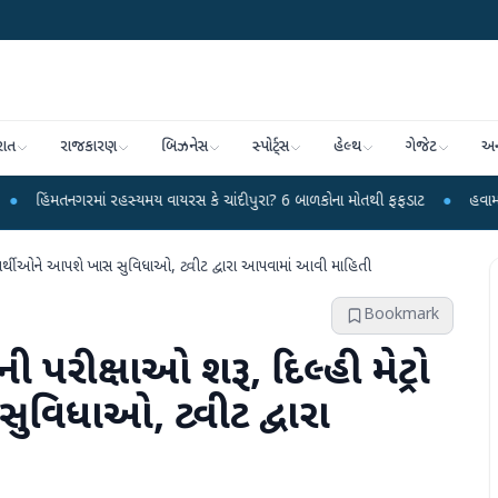
રાત
રાજકારણ
બિઝનેસ
સ્પોર્ટ્સ
હેલ્થ
ગેજેટ
અન
 રહસ્યમય વાયરસ કે ચાંદીપુરા? 6 બાળકોના મોતથી ફફડાટ
●
હવામાન વિભાગે 18 રાજ્ય
દ્યાર્થીઓને આપશે ખાસ સુવિધાઓ, ટ્વીટ દ્વારા આપવામાં આવી માહિતી
Bookmark
રીક્ષાઓ શરૂ, દિલ્હી મેટ્રો
ુવિધાઓ, ટ્વીટ દ્વારા