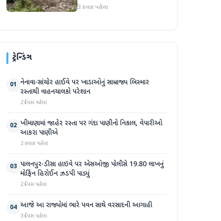
પ્રદેશમાં ભારે ચોમાસાનો સામનો
3 કલાક પહેલા
ટ્રેન્ડિંગ
નેનાવા-સાંચોર હાઈવે પર ખાડાઓનું સામ્રાજ્ય બિસ્માર
01
રસ્તાથી વાહનચાલકો પરેશાન
2 દિવસ પહેલા
ખીમાણામાં જાહેર રસ્તા પર ગંદા પાણીનો નિકાલ, વેપારીઓ
02
આકરા પાણીએ
2 કલાક પહેલા
પાલનપુર-ડીસા હાઇવે પર એસઓજી પોલીસે 19.80 લાખનું
03
મોર્ફિન હિરોઈન ઝડપી પાડ્યું
2 દિવસ પહેલા
આજે આ રાજ્યોમાં ભારે પવન સાથે વરસાદની આગાહી
04
3 દિવસ પહેલા