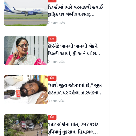
દિલ્હીમાં ભારે વરસાદથી હવાઈ
ટ્રાફિક પર ગંભીર અસર;
ઈન્ડિગોએ મુસાફરો માટે
2 કલાક પહેલા
એડવાઈઝરી જાહેર કરી
રાષ્ટ્રીય
કેબિનેટે ખાનગી ખાનગી બેંકને
દિલ્હી આપી, ફી અને પ્રવેશ
માટે નવા નિયમો વિશે જાણો
2 કલાક પહેલા
રાષ્ટ્રીય
"મારો જીવ જોખમમાં છે," ભૂખ
હડતાળ પર રહેલા ઝારખંડના
વિદ્યાર્થી નેતા દેવેન્દ્ર નાથ
3 કલાક પહેલા
મહતોની તબિયત ખરાબ
રાષ્ટ્રીય
142 લોકોના મોત, 797 કરોડ
રૂપિયાનું નુકસાન, હિમાચલ