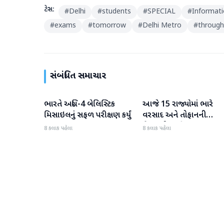
ટેગ્સ:
#
Delhi
#
students
#
SPECIAL
#
Informat
#
exams
#
tomorrow
#
Delhi Metro
#
through
સંબંધિત સમાચાર
ભારતે અગ્નિ-4 બેલિસ્ટિક
આજે 15 રાજ્યોમાં ભારે
રાષ્ટ્રીય
રાષ્ટ્રીય
મિસાઇલનું સફળ પરીક્ષણ કર્યું
વરસાદ અને તોફાનની
ચેતવણી જારી
8 કલાક પહેલા
8 કલાક પહેલા