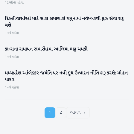
12 મહિના પહેલા
દિલ્હીવાસીઓ માટે સારા સમાચાર! યમુનામાં નવેમ્બરથી ક્રુઝ સેવા શરૂ
રાષ્ટ્રીય
થશે
1 વર્ષ પહેલા
કાન્સના સમાપન સમારોહમાં આલિયા ભટ્ટ ચમકી
રાષ્ટ્રીય
1 વર્ષ પહેલા
મધ્યપ્રદેશ આંબેડકર જયંતિ પર નવી દૂધ ઉત્પાદન નીતિ શરૂ કરશે: મોહન
રાષ્ટ્રીય
યાદવ
1 વર્ષ પહેલા
1
2
આગળ →