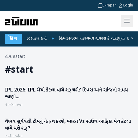
E-Paper
|
Login
 કેન્દ્ર પર પ્રહાર કર્યા
બ્રેકિંગ
●
હિંમતનગરમાં રહસ્યમય વાયરસ કે ચાંદીપુરા? 6 બાળકોના
હોમ
/
#start
#
start
IPL 2026: IPL મેચો કેટલા વાગ્યે શરૂ થશે? દિવસ અને સાંજનો સમય
રમતગમત
જાણો....
4 મહિના પહેલા
વૈભવ સૂર્યવંશી ટીમનું નેતૃત્વ કરશે, ભારત Vs સાઉથ આફ્રિકા મેચ કેટલા
રમતગમત
વાગ્યે થશે શરૂ ?
7 મહિના પહેલા