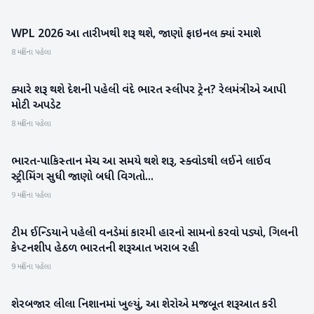
WPL 2026 આ તારીખથી શરૂ થશે, જાણો ફાઇનલ ક્યાં રમાશે
રમતગમત
8 મહિના પહેલા
ક્યારે શરૂ થશે દેશની પહેલી વંદે ભારત સ્લીપર ટ્રેન? રેલમંત્રીએ આપી
રાષ્ટ્રીય
મોટી અપડેટ
8 મહિના પહેલા
ભારત-પાકિસ્તાન મેચ આ સમયે થશે શરૂ, સ્ક્વોડથી લઈને લાઈવ
આંતરરાષ્ટ્રીય
સ્ટ્રીમિંગ સુધી જાણો બધી વિગતો...
9 મહિના પહેલા
ટીમ ઈન્ડિયાને પહેલી વનડેમાં કારમી હારનો સામનો કરવો પડ્યો, ગિલની
રમતગમત
કેપ્ટનશીપ હેઠળ ભારતની શરૂઆત ખરાબ રહી
9 મહિના પહેલા
શેરબજાર લીલા નિશાનમાં ખુલ્યું, આ શેરોએ મજબૂત શરૂઆત કરી
બિઝનેસ