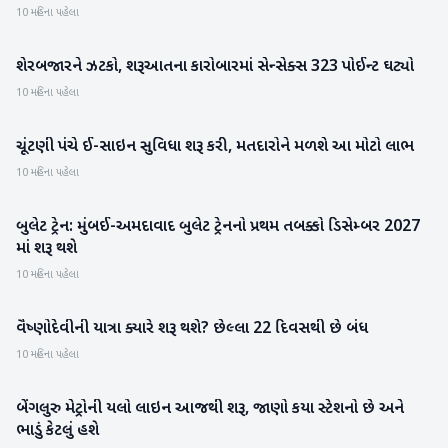
10 મહિના પહેલા
શેરબજારને ઝટકો, શરૂઆતના કારોબારમાં સેન્સેક્સ 323 પોઈન્ટ ઘટ્યો
બિઝનેસ
10 મહિના પહેલા
ચૂંટણી પંચે ઈ-સાઇન સુવિધા શરૂ કરી, મતદારોને મળશે આ મોટો લાભ
રાષ્ટ્રીય
10 મહિના પહેલા
બુલેટ ટ્રેન: મુંબઈ-અમદાવાદ બુલેટ ટ્રેનનો પ્રથમ તબક્કો ડિસેમ્બર 2027
રાષ્ટ્રીય
માં શરૂ થશે
10 મહિના પહેલા
વૈષ્ણોદેવીની યાત્રા ક્યારે શરૂ થશે? છેલ્લા 22 દિવસથી છે બંધ
રાષ્ટ્રીય
10 મહિના પહેલા
બેંગલુરુ મેટ્રોની યલો લાઇન આજથી શરૂ, જાણો કયા સ્ટેશનો છે અને
રાષ્ટ્રીય
ભાડું કેટલું હશે