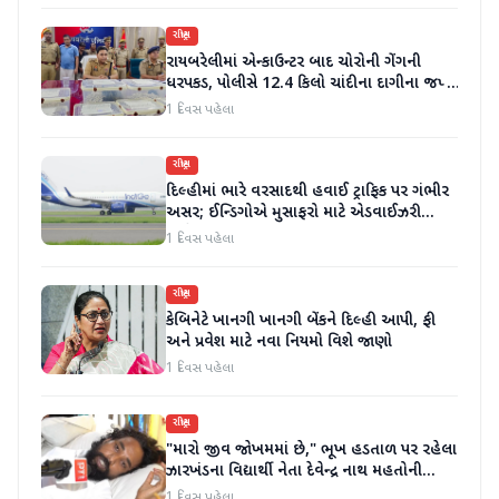
રાષ્ટ્રીય
રાયબરેલીમાં એન્કાઉન્ટર બાદ ચોરોની ગેંગની
ધરપકડ, પોલીસે 12.4 કિલો ચાંદીના દાગીના જપ્ત
કર્યા
1 દિવસ પહેલા
રાષ્ટ્રીય
દિલ્હીમાં ભારે વરસાદથી હવાઈ ટ્રાફિક પર ગંભીર
અસર; ઈન્ડિગોએ મુસાફરો માટે એડવાઈઝરી
જાહેર કરી
1 દિવસ પહેલા
રાષ્ટ્રીય
કેબિનેટે ખાનગી ખાનગી બેંકને દિલ્હી આપી, ફી
અને પ્રવેશ માટે નવા નિયમો વિશે જાણો
1 દિવસ પહેલા
રાષ્ટ્રીય
"મારો જીવ જોખમમાં છે," ભૂખ હડતાળ પર રહેલા
ઝારખંડના વિદ્યાર્થી નેતા દેવેન્દ્ર નાથ મહતોની
તબિયત ખરાબ
1 દિવસ પહેલા