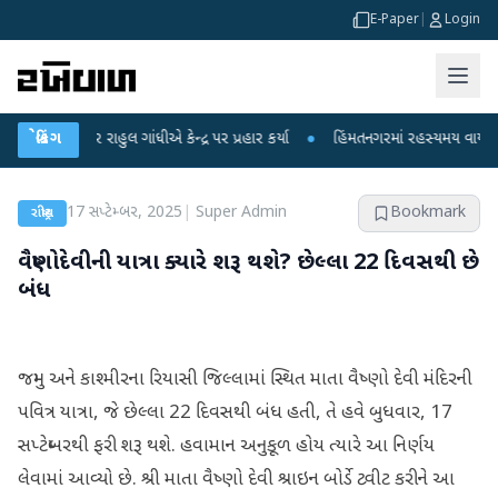
E-Paper
|
Login
પર રાહુલ ગાંધીએ કેન્દ્ર પર પ્રહાર કર્યા
બ્રેકિંગ
●
હિંમતનગરમાં રહસ્યમય વાયરસ કે ચાંદીપ
17 સપ્ટેમ્બર, 2025
|
Super Admin
Bookmark
રાષ્ટ્રીય
વૈષ્ણોદેવીની યાત્રા ક્યારે શરૂ થશે? છેલ્લા 22 દિવસથી છે
બંધ
જમ્મુ અને કાશ્મીરના રિયાસી જિલ્લામાં સ્થિત માતા વૈષ્ણો દેવી મંદિરની
પવિત્ર યાત્રા, જે છેલ્લા 22 દિવસથી બંધ હતી, તે હવે બુધવાર, 17
સપ્ટેમ્બરથી ફરી શરૂ થશે. હવામાન અનુકૂળ હોય ત્યારે આ નિર્ણય
લેવામાં આવ્યો છે. શ્રી માતા વૈષ્ણો દેવી શ્રાઇન બોર્ડે ટ્વીટ કરીને આ