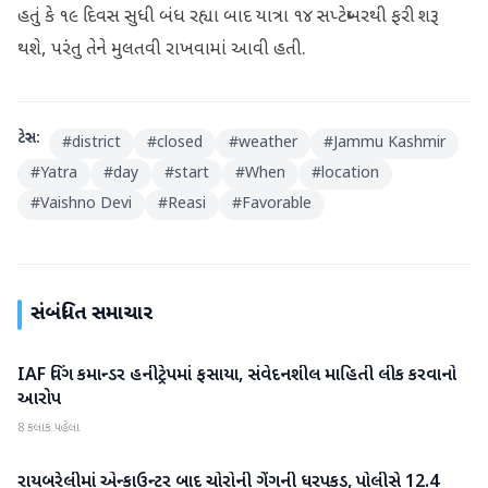
હતું કે ૧૯ દિવસ સુધી બંધ રહ્યા બાદ યાત્રા ૧૪ સપ્ટેમ્બરથી ફરી શરૂ
થશે, પરંતુ તેને મુલતવી રાખવામાં આવી હતી.
ટેગ્સ:
#
district
#
closed
#
weather
#
Jammu Kashmir
#
Yatra
#
day
#
start
#
When
#
location
#
Vaishno Devi
#
Reasi
#
Favorable
સંબંધિત સમાચાર
IAF વિંગ કમાન્ડર હનીટ્રેપમાં ફસાયા, સંવેદનશીલ માહિતી લીક કરવાનો
રાષ્ટ્રીય
આરોપ
8 કલાક પહેલા
રાયબરેલીમાં એન્કાઉન્ટર બાદ ચોરોની ગેંગની ધરપકડ, પોલીસે 12.4
રાષ્ટ્રીય