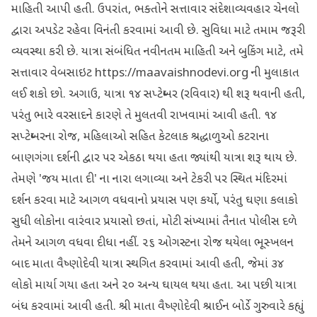
માહિતી આપી હતી. ઉપરાંત, ભક્તોને સત્તાવાર સંદેશાવ્યવહાર ચેનલો
દ્વારા અપડેટ રહેવા વિનંતી કરવામાં આવી છે. સુવિધા માટે તમામ જરૂરી
વ્યવસ્થા કરી છે. યાત્રા સંબંધિત નવીનતમ માહિતી અને બુકિંગ માટે, તમે
સત્તાવાર વેબસાઇટ https://maavaishnodevi.org ની મુલાકાત
લઈ શકો છો. અગાઉ, યાત્રા ૧૪ સપ્ટેમ્બર (રવિવાર) થી શરૂ થવાની હતી,
પરંતુ ભારે વરસાદને કારણે તે મુલતવી રાખવામાં આવી હતી. ૧૪
સપ્ટેમ્બરના રોજ, મહિલાઓ સહિત કેટલાક શ્રદ્ધાળુઓ કટરાના
બાણગંગા દર્શની દ્વાર પર એકઠા થયા હતા જ્યાંથી યાત્રા શરૂ થાય છે.
તેમણે 'જય માતા દી' ના નારા લગાવ્યા અને ટેકરી પર સ્થિત મંદિરમાં
દર્શન કરવા માટે આગળ વધવાનો પ્રયાસ પણ કર્યો, પરંતુ ઘણા કલાકો
સુધી લોકોના વારંવાર પ્રયાસો છતાં, મોટી સંખ્યામાં તૈનાત પોલીસ દળે
તેમને આગળ વધવા દીધા નહીં. ૨૬ ઓગસ્ટના રોજ થયેલા ભૂસ્ખલન
બાદ માતા વૈષ્ણોદેવી યાત્રા સ્થગિત કરવામાં આવી હતી, જેમાં ૩૪
લોકો માર્યા ગયા હતા અને ૨૦ અન્ય ઘાયલ થયા હતા. આ પછી યાત્રા
બંધ કરવામાં આવી હતી. શ્રી માતા વૈષ્ણોદેવી શ્રાઈન બોર્ડે ગુરુવારે કહ્યું