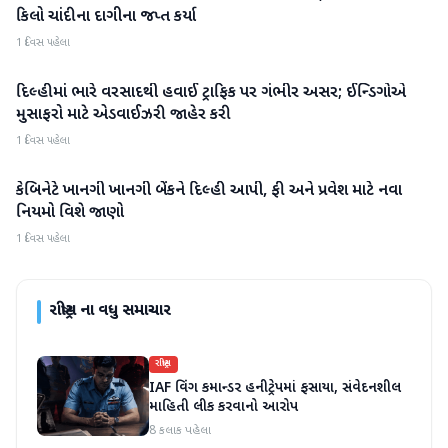
કિલો ચાંદીના દાગીના જપ્ત કર્યા
1 દિવસ પહેલા
દિલ્હીમાં ભારે વરસાદથી હવાઈ ટ્રાફિક પર ગંભીર અસર; ઈન્ડિગોએ
રાષ્ટ્રીય
મુસાફરો માટે એડવાઈઝરી જાહેર કરી
1 દિવસ પહેલા
કેબિનેટે ખાનગી ખાનગી બેંકને દિલ્હી આપી, ફી અને પ્રવેશ માટે નવા
રાષ્ટ્રીય
નિયમો વિશે જાણો
1 દિવસ પહેલા
રાષ્ટ્રીય
ના વધુ સમાચાર
રાષ્ટ્રીય
IAF વિંગ કમાન્ડર હનીટ્રેપમાં ફસાયા, સંવેદનશીલ
માહિતી લીક કરવાનો આરોપ
8 કલાક પહેલા