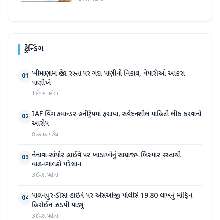
ટ્રેન્ડિંગ
ખીમાણામાં જાહેર રસ્તા પર ગંદા પાણીનો નિકાલ, વેપારીઓ આકરા
01
પાણીએ
1 દિવસ પહેલા
IAF વિંગ કમાન્ડર હનીટ્રેપમાં ફસાયા, સંવેદનશીલ માહિતી લીક કરવાનો
02
આરોપ
8 કલાક પહેલા
નેનાવા-સાંચોર હાઈવે પર ખાડાઓનું સામ્રાજ્ય બિસ્માર રસ્તાથી
03
વાહનચાલકો પરેશાન
3 દિવસ પહેલા
પાલનપુર-ડીસા હાઇવે પર એસઓજી પોલીસે 19.80 લાખનું મોર્ફિન
04
હિરોઈન ઝડપી પાડ્યું
3 દિવસ પહેલા