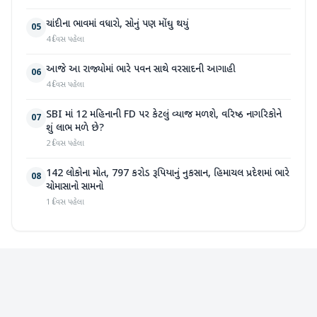
ચાંદીના ભાવમાં વધારો, સોનું પણ મોંઘુ થયું
05
4 દિવસ પહેલા
આજે આ રાજ્યોમાં ભારે પવન સાથે વરસાદની આગાહી
06
4 દિવસ પહેલા
SBI માં 12 મહિનાની FD પર કેટલું વ્યાજ મળશે, વરિષ્ઠ નાગરિકોને
07
શું લાભ મળે છે?
2 દિવસ પહેલા
142 લોકોના મોત, 797 કરોડ રૂપિયાનું નુકસાન, હિમાચલ પ્રદેશમાં ભારે
08
ચોમાસાનો સામનો
1 દિવસ પહેલા