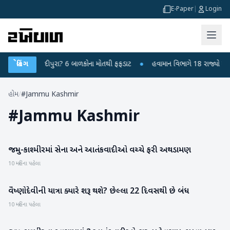
E-Paper
|
Login
ાયરસ કે ચાંદીપુરા? 6 બાળકોના મોતથી ફફડાટ
બ્રેકિંગ
●
હવામાન વિભાગે 18 રાજ્યો માટે ભા
હોમ
/
#Jammu Kashmir
#
Jammu Kashmir
જમ્મુ-કાશ્મીરમાં સેના અને આતંકવાદીઓ વચ્ચે ફરી અથડામણ
રાષ્ટ્રીય
10 મહિના પહેલા
વૈષ્ણોદેવીની યાત્રા ક્યારે શરૂ થશે? છેલ્લા 22 દિવસથી છે બંધ
રાષ્ટ્રીય
10 મહિના પહેલા