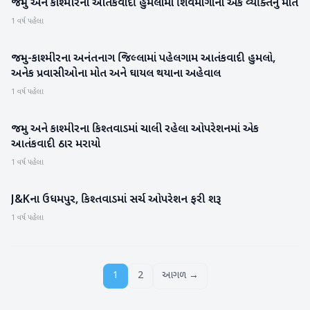
જમ્મુ અને કાશ્મીરના આતંકવાદી હુમલામાં શિવમોગાના એક વ્યક્તિનું મોત
રાષ્ટ્રીય
1 વર્ષ પહેલા
જમ્મુ-કાશ્મીરના અનંતનાગ જિલ્લામાં પહેલગામ આતંકવાદી હુમલો,
રાષ્ટ્રીય
અનેક પ્રવાસીઓના મોત અને ઘાયલ થયાના અહેવાલ
1 વર્ષ પહેલા
જમ્મુ અને કાશ્મીરના કિશ્તવાડમાં ચાલી રહેલા ઓપરેશનમાં એક
રાષ્ટ્રીય
આતંકવાદી ઠાર મરાયો
1 વર્ષ પહેલા
J&Kના ઉધમપુર, કિશ્તવાડમાં સર્ચ ઓપરેશન ફરી શરૂ
રાષ્ટ્રીય
1 વર્ષ પહેલા
1
2
આગળ →