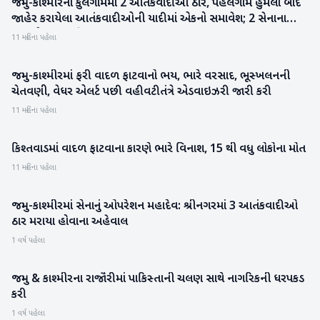
જમ્મુ-કાશ્મીરના કુલગામમાં 2 આતંકવાદીઓ ઠાર, પહેલગામ હુમલા બાદ
રાષ્ટ્રીય
જાહેર કરાયેલા આતંકવાદીઓની યાદીમાં એકનો સમાવેશ; 2 સેનાના
જવાનો પણ શહીદ થયા
11 મહિના પહેલા
જમ્મુ-કાશ્મીરમાં ફરી વાદળ ફાટવાનો ભય, ભારે વરસાદ, ભૂસ્ખલનની
રાષ્ટ્રીય
ચેતવણી, વેધર એલર્ટ પછી વહીવટીતંત્રે એડવાઇઝરી જારી કરી
11 મહિના પહેલા
કિશ્તવાડમાં વાદળ ફાટવાના કારણે ભારે વિનાશ, 15 થી વધુ લોકોના મોત
રાષ્ટ્રીય
11 મહિના પહેલા
જમ્મુ-કાશ્મીરમાં સેનાનું ઓપરેશન મહાદેવ: શ્રીનગરમાં 3 આતંકવાદીઓ
રાષ્ટ્રીય
ઠાર મરાયા હોવાના અહેવાલ
1 વર્ષ પહેલા
જમ્મુ & કાશ્મીરના રાજૌરીમાં પાકિસ્તાની ચલણ સાથે નાગરિકની ધરપકડ
રાષ્ટ્રીય
કરી
1 વર્ષ પહેલા