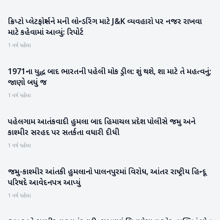
ક્રિપ્ટો પ્લેટફોર્મ્સને મની લોન્ડરિંગ માટે J&K વ્યવહારો પર નજર રાખવા
બિઝનેસ
માટે કહેવામાં આવ્યું: રિપોર્ટ
1 વર્ષ પહેલા
1971ના યુદ્ધ બાદ ભારતની પહેલી મોક ડ્રીલ: શું થશે, શા માટે તે મહત્વનું;
રાષ્ટ્રીય
જાણો બધું જ
1 વર્ષ પહેલા
પહેલગામ આતંકવાદી હુમલા બાદ હિમાચલ પ્રદેશ પોલીસે જમ્મુ અને
રાષ્ટ્રીય
કાશ્મીર સરહદ પર સતર્કતા વધારી દીધી
1 વર્ષ પહેલા
જમ્મુ-કાશ્મીર આંતકી હુમલાનો પાલનપુરમાં વિરોધ, આંતર રાષ્ટ્રીય હિન્દૂ
બનાસકાંઠા
પરિષદે આવેદનપત્ર આપ્યું
1 વર્ષ પહેલા