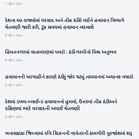
7 મહિના પહેલા
દેશના આ રાજ્યોમાં વરસાદ અને તીવ્ર ઠંડીને લઈને હવામાન વિભાગે
રાષ્ટ્રીય
ચેતવણી જારી કરી, ટૂંક સમયમાં હવામાન બદલાશે
8 મહિના પહેલા
હિંમતનગરમાં વાતાવરણમાં પલટો : ઠંડી-ગરમીનો મિશ્ર અનુભવ
સાબરકાંઠા
8 મહિના પહેલા
હવામાનની આગાહીને કારણે ઠંડીનું જોર ઘટ્યું તાપમાનમાં અચાનક વધારો
બનાસકાંઠા
8 મહિના પહેલા
દેશમાં ડબલ-બ્લાઈન્ડ હવામાનનો હુમલો, ઉત્તરમાં તીવ્ર ઠંડી અને
રાષ્ટ્રીય
દક્ષિણમાં ભારે વરસાદની અપાઈ ચેતવણી
8 મહિના પહેલા
બનાસકાંઠા જિલ્લામાં રવિ સિઝનની વાવેતરની કામગીરી પૂરજોશમાં શરૂ
બનાસકાંઠા