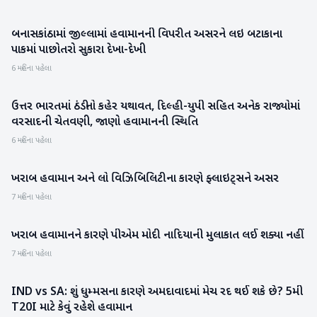
બનાસકાંઠામાં જીલ્લામાં હવામાનની વિપરીત અસરને લઇ બટાકાના
બનાસકાંઠા
પાકમાં પાછોતરો સુકારા દેખા-દેખી
6 મહિના પહેલા
ઉત્તર ભારતમાં ઠંડીનો કહેર યથાવત, દિલ્હી-યુપી સહિત અનેક રાજ્યોમાં
રાષ્ટ્રીય
વરસાદની ચેતવણી, જાણો હવામાનની સ્થિતિ
6 મહિના પહેલા
ખરાબ હવામાન અને લો વિઝિબિલિટીના કારણે ફ્લાઇટ્સને અસર
રાષ્ટ્રીય
7 મહિના પહેલા
ખરાબ હવામાનને કારણે પીએમ મોદી નાદિયાની મુલાકાત લઈ શક્યા નહીં
રાષ્ટ્રીય
7 મહિના પહેલા
IND vs SA: શું ધુમ્મસના કારણે અમદાવાદમાં મેચ રદ થઈ શકે છે? 5મી
રમતગમત
T20I માટે કેવું રહેશે હવામાન