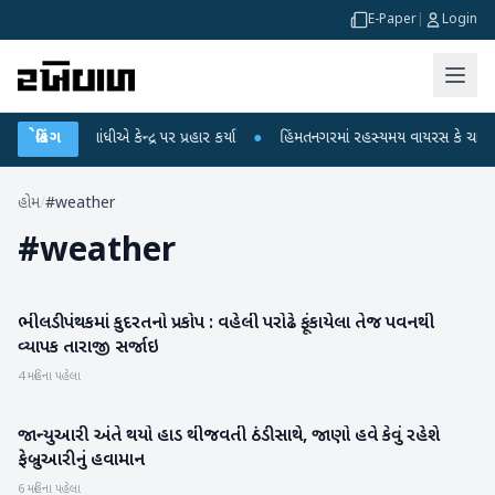
E-Paper
|
Login
ાહુલ ગાંધીએ કેન્દ્ર પર પ્રહાર કર્યા
બ્રેકિંગ
●
હિંમતનગરમાં રહસ્યમય વાયરસ કે ચાંદીપુરા
હોમ
/
#weather
#
weather
ભીલડી પંથકમાં કુદરતનો પ્રકોપ : વહેલી પરોઢે ફૂંકાયેલા તેજ પવનથી
બનાસકાંઠા
વ્યાપક તારાજી સર્જાઇ
4 મહિના પહેલા
જાન્યુઆરી અંતે થયો હાડ થીજવતી ઠંડી સાથે, જાણો હવે કેવું રહેશે
હવામાન
ફેબ્રુઆરીનું હવામાન
6 મહિના પહેલા