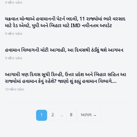
9 મહિના પહેલા
ચક્રવાત મોન્થાએ હવામાનની પેટર્ન બદલી, 11 રાજ્યોમાં ભારે વરસાદ
રાષ્ટ્રીય
માટે રેડ એલર્ટ, યુપી અને બિહાર માટે IMD નવીનતમ અપડેટ
9 મહિના પહેલા
હવામાન વિભાગની મોટી આગાહી, આ દિવસથી ઠંડીનું થશે આગમન
રાષ્ટ્રીય
9 મહિના પહેલા
આગામી ત્રણ દિવસ સુધી દિલ્હી, ઉત્તર પ્રદેશ અને બિહાર સહિત આ
રાષ્ટ્રીય
રાજ્યોમાં હવામાન કેવું રહેશે? જાણો શું કહ્યું હવામાન વિભાગે....
10 મહિના પહેલા
...
1
2
8
આગળ →