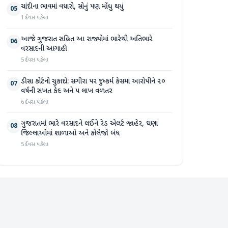
ચાંદીના ભાવમાં વધારો, સોનું પણ મોંઘુ થયું
05
1 દિવસ પહેલા
આજે ગુજરાત સહિત આ રાજ્યોમાં ભારેથી અતિભારે
06
વરસાદની આગાહી
5 દિવસ પહેલા
ડીસા કોર્ટનો ચુકાદો: સગીરા પર દુષ્કર્મ કેસમાં આરોપીને ૨૦
07
વર્ષની સખત કેદ અને ૫ લાખ વળતર
6 દિવસ પહેલા
ગુજરાતમાં ભારે વરસાદને લઈને રેડ એલર્ટ જાહેર, ઘણા
08
જિલ્લાઓમાં શાળાઓ અને કોલેજો બંધ
5 દિવસ પહેલા