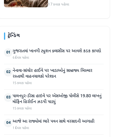
ઉંમરના 22 બાળકોના મોત
17 કલાક પહેલા
ટ્રેન્ડિંગ
ગુજરાતમાં ખાનગી ટ્યુશન ક્લાસીસ પર આવશે કડક કાયદો
01
6 દિવસ પહેલા
નેનાવા-સાંચોર હાઈવે પર ખાડાઓનું સામ્રાજ્ય બિસ્માર
02
રસ્તાથી વાહનચાલકો પરેશાન
15 કલાક પહેલા
પાલનપુર-ડીસા હાઇવે પર એસઓજી પોલીસે 19.80 લાખનું
03
મોર્ફિન હિરોઈન ઝડપી પાડ્યું
15 કલાક પહેલા
આજે આ રાજ્યોમાં ભારે પવન સાથે વરસાદની આગાહી
04
1 દિવસ પહેલા