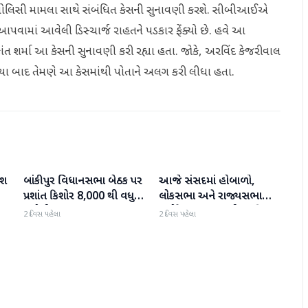
ઝ પોલિસી મામલા સાથે સંબંધિત કેસની સુનાવણી કરશે. સીબીઆઈએ
આપવામાં આવેલી ડિસ્ચાર્જ રાહતને પડકાર ફેંક્યો છે. હવે આ
ત શર્મા આ કેસની સુનાવણી કરી રહ્યા હતા. જોકે, અરવિંદ કેજરીવાલ
થયા બાદ તેમણે આ કેસમાંથી પોતાને અલગ કરી લીધા હતા.
િશ
બાંકીપુર વિધાનસભા બેઠક પર
આજે સંસદમાં હોબાળો,
રાષ્ટ્રીય
રાષ્ટ્રીય
ા
પ્રશાંત કિશોર 8,000 થી વધુ
લોકસભા અને રાજ્યસભા
મતોથી આગળ
બપોરે 2 વાગ્યા સુધી સ્થગિત
2 દિવસ પહેલા
2 દિવસ પહેલા