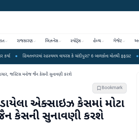
રાત
રાજકારણ
બિઝનેસ
સ્પોર્ટ્સ
હેલ્થ
ગેજેટ
અન
િંમતનગરમાં રહસ્યમય વાયરસ કે ચાંદીપુરા? 6 બાળકોના મોતથી ફફડાટ
●
હવામાન વિભાગ
માચાર, જસ્ટિસ મનોજ જૈન કેસની સુનાવણી કરશે
Bookmark
ડાયેલા એક્સાઇઝ કેસમાં મોટા
ૈન કેસની સુનાવણી કરશે