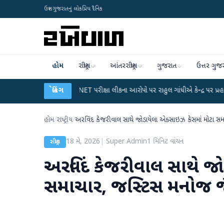
ઉત્તર ગુજરાતનું લોકપ્રિય દૈનિક
હોમ
રાષ્ટ્રીય
આંતરરાષ્ટ્રીય
ગુજરાત
ઉત્તર ગુજ
●
UGC-NET પરીક્ષા લીકના આરોપો પર રાહુલ ગાંધીએ કેન્દ્ર પર પ્રહાર કર્યા
બ્રેકિંગ
●
હ
હોમ
/
રાષ્ટ્રીય
/
અરવિંદ કેજરીવાલ સાથે જોડાયેલા એક્સાઇઝ કેસમાં મોટા સ
18 મે, 2026
|
Super Admin
1
મિનિટ વાંચન
રાષ્ટ્રીય
અરવિંદ કેજરીવાલ સાથે જો
સમાચાર, જસ્ટિસ મનોજ જ