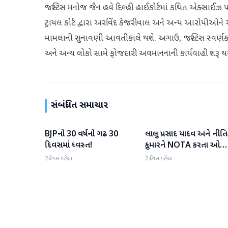
જસ્ટિસ મનોજ જૈન હવે દિલ્હી હાઈકોર્ટમાં કથિત એક્સાઈ
ટ્રાયલ કોર્ટ દ્વારા અરવિંદ કેજરીવાલ અને અન્ય આરોપીઓને 
મામલાની સુનાવણી આવતીકાલે થશે. અગાઉ, જસ્ટિસ સ્વર્ણકાં
અને અન્ય લોકો સામે ફોજદારી અવમાનનાની કાર્યવાહી શરૂ 
સંબંધિત સમાચાર
BJPનો 30 વર્ષનો ગઢ 30
લાલુ પ્રસાદ યાદવ અને નીત
રાષ્ટ્રીય
રાષ્ટ્રીય
દિવસમાં ધ્વસ્ત!
કુમારને NOTA કરતા ઓછ
મત મળ્યા
2 દિવસ પહેલા
2 દિવસ પહેલા