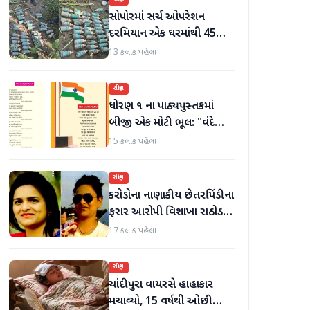
સોપોરમાં સર્ચ ઓપરેશન
દરમિયાન એક ઘરમાંથી 45
ગોળા મળી આવ્યા
13 કલાક પહેલા
રાષ્ટ્રીય
ધોરણ ૧ ના પાઠ્યપુસ્તકમાં
બીજી એક મોટી ભૂલ: "વંદે
ઉત્કલ જનની" શબ્દો અને
15 કલાક પહેલા
રાષ્ટ્રગીત ખોટી રીતે છાપવામાં
આવ્યા
રાષ્ટ્રીય
કરોડોના નાણાકીય છેતરપિંડીના
ફરાર આરોપી વિશાખા રાઠોડને
યુએઈથી ભારત લાવવામાં
17 કલાક પહેલા
આવ્યો
રાષ્ટ્રીય
ચાંદીપુરા વાયરસે હાહાકાર
મચાવ્યો, 15 વર્ષથી ઓછી