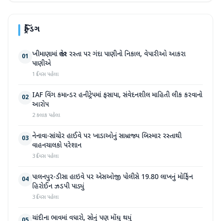
ટ્રેન્ડિંગ
ખીમાણામાં જાહેર રસ્તા પર ગંદા પાણીનો નિકાલ, વેપારીઓ આકરા
01
પાણીએ
1 દિવસ પહેલા
IAF વિંગ કમાન્ડર હનીટ્રેપમાં ફસાયા, સંવેદનશીલ માહિતી લીક કરવાનો
02
આરોપ
2 કલાક પહેલા
નેનાવા-સાંચોર હાઈવે પર ખાડાઓનું સામ્રાજ્ય બિસ્માર રસ્તાથી
03
વાહનચાલકો પરેશાન
3 દિવસ પહેલા
પાલનપુર-ડીસા હાઇવે પર એસઓજી પોલીસે 19.80 લાખનું મોર્ફિન
04
હિરોઈન ઝડપી પાડ્યું
3 દિવસ પહેલા
ચાંદીના ભાવમાં વધારો, સોનું પણ મોંઘુ થયું
05