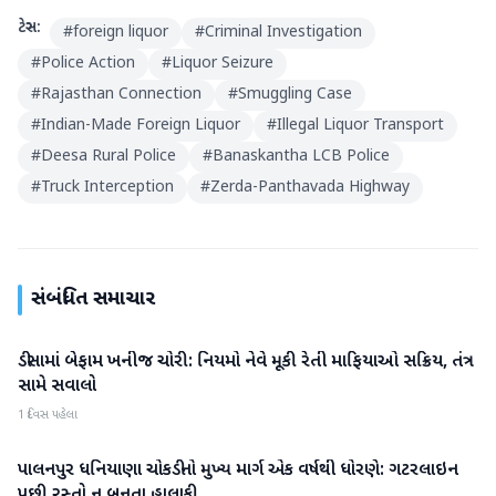
ટેગ્સ:
#
foreign liquor
#
Criminal Investigation
#
Police Action
#
Liquor Seizure
#
Rajasthan Connection
#
Smuggling Case
#
Indian-Made Foreign Liquor
#
Illegal Liquor Transport
#
Deesa Rural Police
#
Banaskantha LCB Police
#
Truck Interception
#
Zerda-Panthavada Highway
સંબંધિત સમાચાર
ડીસામાં બેફામ ખનીજ ચોરી: નિયમો નેવે મૂકી રેતી માફિયાઓ સક્રિય, તંત્ર
બનાસકાંઠા
સામે સવાલો
1 દિવસ પહેલા
પાલનપુર ધનિયાણા ચોકડીનો મુખ્ય માર્ગ એક વર્ષથી ધોરણે: ગટરલાઇન
બનાસકાંઠા
પછી રસ્તો ન બનતા હાલાકી