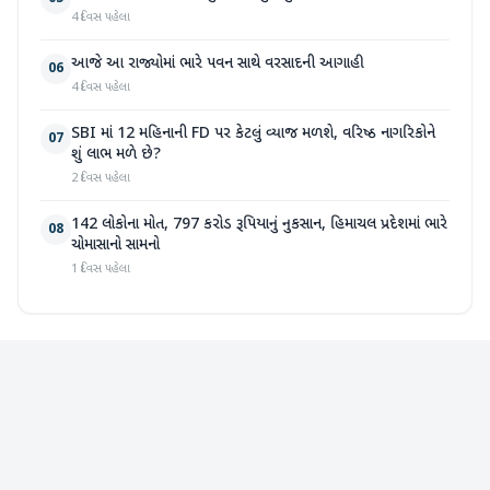
4 દિવસ પહેલા
આજે આ રાજ્યોમાં ભારે પવન સાથે વરસાદની આગાહી
06
4 દિવસ પહેલા
SBI માં 12 મહિનાની FD પર કેટલું વ્યાજ મળશે, વરિષ્ઠ નાગરિકોને
07
શું લાભ મળે છે?
2 દિવસ પહેલા
142 લોકોના મોત, 797 કરોડ રૂપિયાનું નુકસાન, હિમાચલ પ્રદેશમાં ભારે
08
ચોમાસાનો સામનો
1 દિવસ પહેલા