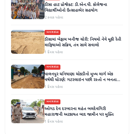
ડીસા હાટ પ્રોજેક્ટ: ડી.એન.પી. કોલેજના
વિદ્યાર્થીઓનો ઉત્સાહભેર સહયોગ
2 કલાક પહેલા
બનાસકાંઠા
ડીસામાં બેફામ ખનીજ ચોરી: નિયમો નેવે મૂકી રેતી
માફિયાઓ સક્રિય, તંત્ર સામે સવાલો
1 દિવસ પહેલા
બનાસકાંઠા
પાલનપુર ધનિયાણા ચોકડીનો મુખ્ય માર્ગ એક
વર્ષથી ધોરણે: ગટરલાઇન પછી રસ્તો ન બનતા
હાલાકી
1 દિવસ પહેલા
બનાસકાંઠા
ઓગડ દેવ દરબારના મહંત બલદેવગિરી
મહારાજની અટકાયત બાદ જામીન પર મુક્તિ
1 દિવસ પહેલા