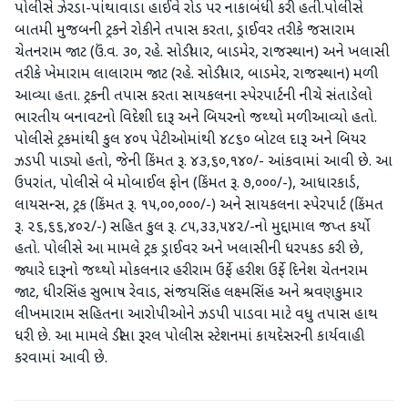
પોલીસે ઝેરડા-પાંથાવાડા હાઈવે રોડ પર નાકાબંધી કરી હતી.પોલીસે
બાતમી મુજબની ટ્રકને રોકીને તપાસ કરતા, ડ્રાઈવર તરીકે જસારામ
ચેતનરામ જાટ (ઉં.વ. ૩૦, રહે. સોડીયાર, બાડમેર, રાજસ્થાન) અને ખલાસી
તરીકે ખેમારામ લાલારામ જાટ (રહે. સોડીયાર, બાડમેર, રાજસ્થાન) મળી
આવ્યા હતા. ટ્રકની તપાસ કરતા સાયકલના સ્પેરપાર્ટની નીચે સંતાડેલો
ભારતીય બનાવટનો વિદેશી દારૂ અને બિયરનો જથ્થો મળી આવ્યો હતો.
પોલીસે ટ્રકમાંથી કુલ ૪૦૫ પેટીઓમાંથી ૪૮૬૦ બોટલ દારૂ અને બિયર
ઝડપી પાડ્યો હતો, જેની કિંમત રૂ. ૪૩,૬૦,૧૪૦/- આંકવામાં આવી છે. આ
ઉપરાંત, પોલીસે બે મોબાઈલ ફોન (કિંમત રૂ. ૭,૦૦૦/-), આધારકાર્ડ,
લાયસન્સ, ટ્રક (કિંમત રૂ. ૧૫,૦૦,૦૦૦/-) અને સાયકલના સ્પેરપાર્ટ (કિંમત
રૂ. ૨૬,૬૬,૪૦૨/-) સહિત કુલ રૂ. ૮૫,૩૩,૫૪૨/-નો મુદ્દામાલ જપ્ત કર્યો
હતો. પોલીસે આ મામલે ટ્રક ડ્રાઈવર અને ખલાસીની ધરપકડ કરી છે,
જ્યારે દારૂનો જથ્થો મોકલનાર હરીરામ ઉર્ફે હરીશ ઉર્ફે દિનેશ ચેતનરામ
જાટ, ધીરસિંહ સુભાષ રેવાડ, સંજયસિંહ લક્ષ્મસિંહ અને શ્રવણકુમાર
લીખમારામ સહિતના આરોપીઓને ઝડપી પાડવા માટે વધુ તપાસ હાથ
ધરી છે. આ મામલે ડીસા રૂરલ પોલીસ સ્ટેશનમાં કાયદેસરની કાર્યવાહી
કરવામાં આવી છે.