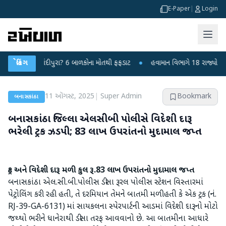
E-Paper
|
Login
સ કે ચાંદીપુરા? 6 બાળકોના મોતથી ફફડાટ
બ્રેકિંગ
●
હવામાન વિભાગે 18 રાજ્યો માટે ભારે 
11 ઑગસ્ટ, 2025
|
Super Admin
Bookmark
બનાસકાંઠા
બનાસકાંઠા જિલ્લા એલસીબી પોલીસે વિદેશી દારૂ
ભરેલી ટ્રક ઝડપી; 83 લાખ ઉપરાંતનો મુદામાલ જપ્ત
ટ્રક અને વિદેશી દારૂ મળી કુલ રૂ.83 લાખ ઉપરાંતનો મુદામાલ જપ્ત
બનાસકાંઠા એલ.સી.બી.પોલીસ ડીસા રૂરલ પોલીસ સ્ટેશન વિસ્તારમાં
પેટ્રોલિંગ કરી રહી હતી, તે દરમિયાન તેમને બાતમી મળી હતી કે એક ટ્રક (નં.
RJ-39-GA-6131) માં સાયકલના સ્પેરપાર્ટની આડમાં વિદેશી દારૂનો મોટો
જથ્થો ભરીને ધાનેરાથી ડીસા તરફ આવવાનો છે. આ બાતમીના આધારે