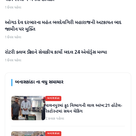
1 દિવસ પહેલા
ઓગડ દેવ દરબારના મહંત બલદેવગિરી મહારાજની અટકાયત બાદ
બનાસકાંઠા
જામીન પર મુક્તિ
1 દિવસ પહેલા
રોટરી ક્લબ ડીસાને સેવાકીય કાર્યો બદલ 24 એવોર્ડ્સ મળ્યા
બનાસકાંઠા
1 દિવસ પહેલા
બનાસકાંઠા
ના વધુ સમાચાર
બનાસકાંઠા
પાલનપુરમાં ફૂડ વિભાગની લાલ આંખ:21 હોટેલ-
રેસ્ટોરન્ટમાં સઘન ચેકિંગ
2 કલાક પહેલા
બનાસકાંઠા