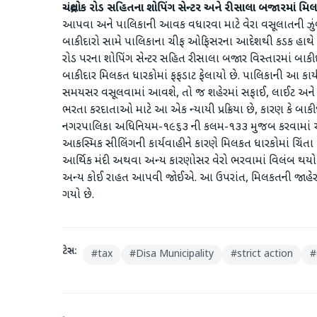
ચંદ્રલોક રોડ સહિતના શોપિંગ સેન્ટર અને રીસાલા બજારમાં મ
આપવા અને પાલિકાની આવક વધારવા માટે વેરા વસૂલાતની ઝુંબેશ
બાકીદારો સામે પાલિકાના ચીફ ઓફિસરના આદેશથી કડક હાથે કા
રોડ પરના શોપિંગ સેન્ટર સહિત રીસાલા બજાર વિસ્તારમાં બાક
બાકીદાર મિલકત ધારકોમાં ફફડાટ ફેલાયો છે. ​પાલિકાની આ કાર્યવા
સમયસર વસૂલવામાં આવશે, તો જ શહેરમાં સફાઈ, લાઈટ અને રસ
ભરતા કરદાતાઓ માટે આ એક ન્યાયી પ્રક્રિયા છે, કારણ કે બા
નગરપાલિકા અધિનિયમ-૧૯૬૩ ની કલમ-૧૩૩ મુજબ કરવામાં આવેલી
આકસ્મિક સીલિંગની કાર્યવાહીને કારણે મિલકત ધારકોમાં ચિંતા અને
આર્થિક મંદી અથવા અન્ય કારણોસર વેરો ભરવામાં વિલંબ થયો હો
અન્ય કોઈ રાહત આપવી જોઈએ. આ ઉપરાંત, મિલકતની જાહેર હરા
ગયો છે.
ટેગ્સ:
#
tax
#
Disa Municipality
#
strict action
#