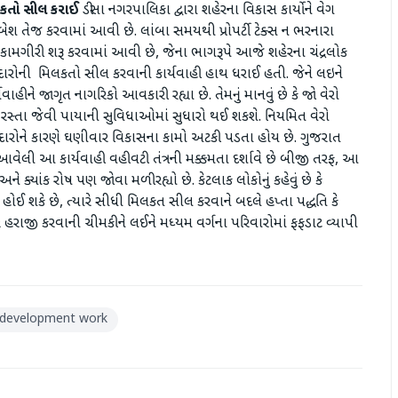
િલકતો સીલ કરાઈ
ડીસા નગરપાલિકા દ્વારા શહેરના વિકાસ કાર્યોને વેગ
 તેજ કરવામાં આવી છે. લાંબા સમયથી પ્રોપર્ટી ટેક્સ ન ભરનારા
મગીરી શરૂ કરવામાં આવી છે, જેના ભાગરૂપે આજે શહેરના ચંદ્રલોક
ીદારોની મિલકતો સીલ કરવાની કાર્યવાહી હાથ ધરાઈ હતી. જેને લઇને
હીને જાગૃત નાગરિકો આવકારી રહ્યા છે. તેમનું માનવું છે કે જો વેરો
્તા જેવી પાયાની સુવિધાઓમાં સુધારો થઈ શકશે. નિયમિત વેરો
કીદારોને કારણે ઘણીવાર વિકાસના કામો અટકી પડતા હોય છે. ગુજરાત
 આ કાર્યવાહી વહીવટી તંત્રની મક્કમતા દર્શાવે છે ​બીજી તરફ, આ
 ક્યાંક રોષ પણ જોવા મળી રહ્યો છે. કેટલાક લોકોનું કહેવું છે કે
ઈ શકે છે, ત્યારે સીધી મિલકત સીલ કરવાને બદલે હપ્તા પદ્ધતિ કે
જી કરવાની ચીમકીને લઈને મધ્યમ વર્ગના પરિવારોમાં ફફડાટ વ્યાપી
development work