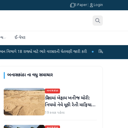
E-Paper
|
Login
્ય
ઈ-પેપર
ાજ્યો માટે ભારે વરસાદની ચેતવણી જારી કરી
●
સિદ્ધપુરથી બોમ્બ બનાવવાની સામગ્રી
બનાસકાંઠા
ના વધુ સમાચાર
બનાસકાંઠા
ડીસામાં બેફામ ખનીજ ચોરી:
નિયમો નેવે મૂકી રેતી માફિયાઓ
સક્રિય, તંત્ર સામે સવાલો
19 કલાક પહેલા
બનાસકાંઠા