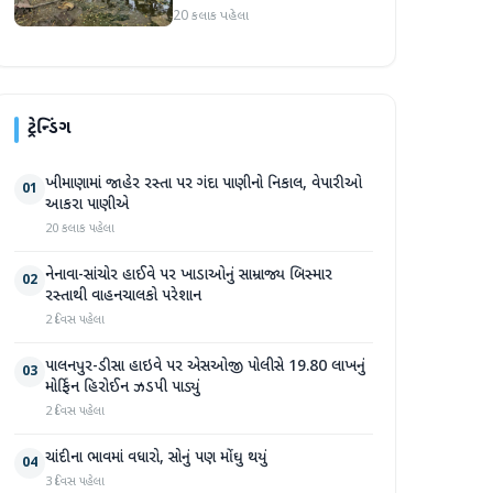
સપ્તાહમાં સેંકડો ભૂંડોના મોત
20 કલાક પહેલા
ટ્રેન્ડિંગ
ખીમાણામાં જાહેર રસ્તા પર ગંદા પાણીનો નિકાલ, વેપારીઓ
01
આકરા પાણીએ
20 કલાક પહેલા
નેનાવા-સાંચોર હાઈવે પર ખાડાઓનું સામ્રાજ્ય બિસ્માર
02
રસ્તાથી વાહનચાલકો પરેશાન
2 દિવસ પહેલા
પાલનપુર-ડીસા હાઇવે પર એસઓજી પોલીસે 19.80 લાખનું
03
મોર્ફિન હિરોઈન ઝડપી પાડ્યું
2 દિવસ પહેલા
ચાંદીના ભાવમાં વધારો, સોનું પણ મોંઘુ થયું
04
3 દિવસ પહેલા