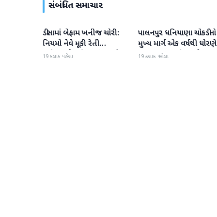
સંબંધિત સમાચાર
ડીસામાં બેફામ ખનીજ ચોરી:
પાલનપુર ધનિયાણા ચોકડીનો
બનાસકાંઠા
બનાસકાંઠા
નિયમો નેવે મૂકી રેતી
મુખ્ય માર્ગ એક વર્ષથી ધોરણે
માફિયાઓ સક્રિય, તંત્ર સામે
ગટરલાઇન પછી રસ્તો ન
19 કલાક પહેલા
19 કલાક પહેલા
સવાલો
બનતા હાલાકી