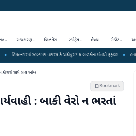
રાત
રાજકારણ
બિઝનેસ
સ્પોર્ટ્સ
હેલ્થ
ગેજેટ
અન
રમાં રહસ્યમય વાયરસ કે ચાંદીપુરા? 6 બાળકોના મોતથી ફફડાટ
●
હવામાન વિભાગે 18 ર
 બાકીદારો સામે લાલ આંખ
Bookmark
્યવાહી : બાકી વેરો ન ભરતાં