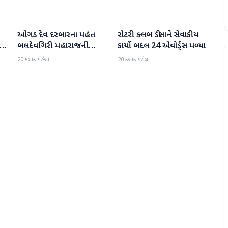
ઓગડ દેવ દરબારના મહંત
રોટરી ક્લબ ડીસાને સેવાકીય
બનાસકાંઠા
બનાસકાંઠા
:
બલદેવગિરી મહારાજની
કાર્યો બદલ 24 એવોર્ડ્સ મળ્યા
અટકાયત બાદ જામીન પર
20 કલાક પહેલા
20 કલાક પહેલા
મુક્તિ