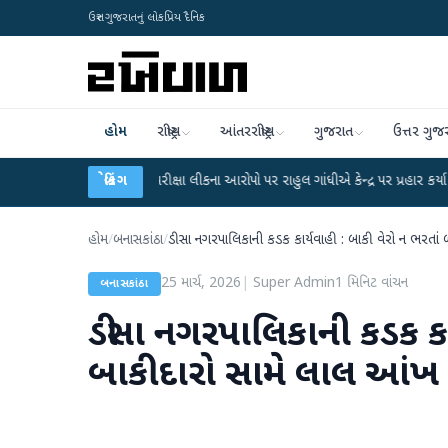
ઉત્તર ગુજરાતનું લોકપ્રિય દૈનિક
હોમ
રાષ્ટ્રીય
આંતરરાષ્ટ્રીય
ગુજરાત
ઉત્તર ગુજ
UGC-NET પરીક્ષા લીકના આરોપો પર રાહુલ ગાંધીએ કેન્દ્ર પર પ્રહાર કર્યા
બ્રેકિંગ
●
હિંમતનગ
હોમ
/
બનાસકાંઠા
/
ડીસા નગરપાલિકાની કડક કાર્યવાહી : બાકી વેરો ન ભરતાં
25 માર્ચ, 2026
|
Super Admin
1
મિનિટ વાંચન
બનાસકાંઠા
ડીસા નગરપાલિકાની કડક કાર
બાકીદારો સામે લાલ આંખ