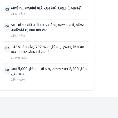
આજે આ રાજ્યોમાં ભારે પવન સાથે વરસાદની આગાહી
05
4 દિવસ પહેલા
SBI માં 12 મહિનાની FD પર કેટલું વ્યાજ મળશે, વરિષ્ઠ
06
નાગરિકોને શું લાભ મળે છે?
2 દિવસ પહેલા
142 લોકોના મોત, 797 કરોડ રૂપિયાનું નુકસાન, હિમાચલ
07
પ્રદેશમાં ભારે ચોમાસાનો સામનો
21 કલાક પહેલા
ચાંદી 5,000 રૂપિયા મોંઘી થઈ, સોનાના ભાવ 2,200 રૂપિયા
08
સુધી વધ્યા
2 દિવસ પહેલા