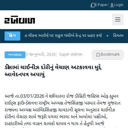
E-Paper
|
Login
પરીક્ષા લીકના આરોપો પર રાહુલ ગાંધીએ કેન્દ્ર પર પ્રહાર કર્યા
બ્રેકિંગ
●
હિંમતનગરમાં રહસ્
3 જાન્યુઆરી, 2026
|
Super Admin
Bookmark
બનાસકાંઠા
ડીસામાં ચાઈનીઝ દોરીનું વેચાણ અટકાવવા મુદ્દે
આવેદનપત્ર અપાયું
આજે તા.03/01/2026 ને શનિવારના રોજ ડીગ્નિટી જસ્ટિસ ઓફ હ્યુમન
રાઈટ્સ ફાઉન્ડેશનના રાષ્ટ્રીય અધ્યક્ષ તેજસિંહજી પરમાર તેમજ ગુજરાત
રાજ્યના અધ્યક્ષ અરવિંદસિંહજી ચાવડાની સૂચના અનુસાર ચાઈનીઝ
દોરીના વેચાણ સામે જરૂરી પગલાં ભરવા અને અબોલા પક્ષીઓ,
રાહદારીઓ તથા વાહન ચાલકો ઘાયલ ન થાય તે હેતુથી આજે