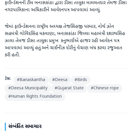
ફાઉન્ડેશનની ટીમ બનાસકાંઠા દ્વારા ડીસા તાલુકા મામલતદાર તેમજ ડીસા
નગરપાલિકાના અધિકારીને આવેદનપત્ર આપવામાં આવ્યું.
જેમાં ફાઉન્ડેશનના રાષ્ટ્રીય અધ્યક્ષ તેજસિંહજી પરમાર, નોર્થ ઝોન
સહમંત્રી ગોવિંદસિંહ મકવાણા, બનાસકાંઠા જિલ્લા મહામંત્રી દશરથસિંહ
ઝાલા તેમજ ડીસા તાલુકા પ્રમુખ કનુભાઈએ હાજર રહી આવેદન પત્ર
આપવામાં આવ્યું હતું.અને ચાઈનીઝ દોરીનું વેચાણ બંધ કરવા રજુઆત
કરી હતી.
ટેગ્સ:
#
Banaskantha
#
Deesa
#
Birds
#
Deesa Municipality
#
Gujarat State
#
Chinese rope
#
Human Rights Foundation
સંબંધિત સમાચાર