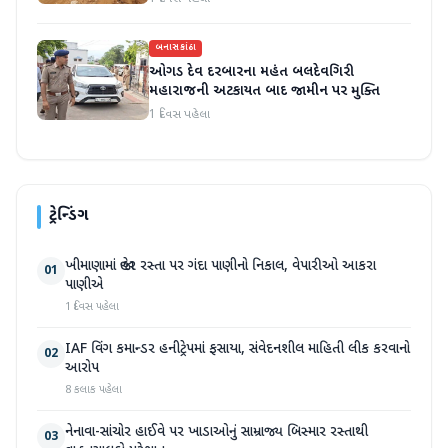
બનાસકાંઠા
ઓગડ દેવ દરબારના મહંત બલદેવગિરી
મહારાજની અટકાયત બાદ જામીન પર મુક્તિ
1 દિવસ પહેલા
ટ્રેન્ડિંગ
ખીમાણામાં જાહેર રસ્તા પર ગંદા પાણીનો નિકાલ, વેપારીઓ આકરા
01
પાણીએ
1 દિવસ પહેલા
IAF વિંગ કમાન્ડર હનીટ્રેપમાં ફસાયા, સંવેદનશીલ માહિતી લીક કરવાનો
02
આરોપ
8 કલાક પહેલા
નેનાવા-સાંચોર હાઈવે પર ખાડાઓનું સામ્રાજ્ય બિસ્માર રસ્તાથી
03