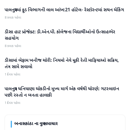
પાલનપુરમાં ફૂડ વિભાગની લાલ આંખ:21 હોટેલ- રેસ્ટોરન્ટમાં સઘન ચેકિંગ
બનાસકાંઠા
8 કલાક પહેલા
ડીસા હાટ પ્રોજેક્ટ: ડી.એન.પી. કોલેજના વિદ્યાર્થીઓનો ઉત્સાહભેર
બનાસકાંઠા
સહયોગ
8 કલાક પહેલા
ડીસામાં બેફામ ખનીજ ચોરી: નિયમો નેવે મૂકી રેતી માફિયાઓ સક્રિય,
બનાસકાંઠા
તંત્ર સામે સવાલો
1 દિવસ પહેલા
પાલનપુર ધનિયાણા ચોકડીનો મુખ્ય માર્ગ એક વર્ષથી ધોરણે: ગટરલાઇન
બનાસકાંઠા
પછી રસ્તો ન બનતા હાલાકી
1 દિવસ પહેલા
બનાસકાંઠા
ના વધુ સમાચાર