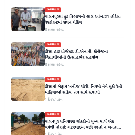
બનાસકાંઠા
પાલનપુરમાં ફૂડ વિભાગની લાલ આંખ:21 હોટેલ-
રેસ્ટોરન્ટમાં સઘન ચેકિંગ
8 કલાક પહેલા
બનાસકાંઠા
ડીસા હાટ પ્રોજેક્ટ: ડી.એન.પી. કોલેજના
વિદ્યાર્થીઓનો ઉત્સાહભેર સહયોગ
8 કલાક પહેલા
બનાસકાંઠા
ડીસામાં બેફામ ખનીજ ચોરી: નિયમો નેવે મૂકી રેતી
માફિયાઓ સક્રિય, તંત્ર સામે સવાલો
1 દિવસ પહેલા
બનાસકાંઠા
પાલનપુર ધનિયાણા ચોકડીનો મુખ્ય માર્ગ એક
વર્ષથી ધોરણે: ગટરલાઇન પછી રસ્તો ન બનતા
હાલાકી
1 દિવસ પહેલા