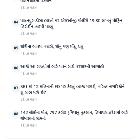
વાહનચાલકો પરેશાન
3 દિવસ પહેલા
પાલનપુર-ડીસા હાઇવે પર એસઓજી પોલીસે 19.80 લાખનું મોર્ફિન
04
હિરોઈન ઝડપી પાડ્યું
3 દિવસ પહેલા
ચાંદીના ભાવમાં વધારો, સોનું પણ મોંઘુ થયું
05
4 દિવસ પહેલા
આજે આ રાજ્યોમાં ભારે પવન સાથે વરસાદની આગાહી
06
4 દિવસ પહેલા
SBI માં 12 મહિનાની FD પર કેટલું વ્યાજ મળશે, વરિષ્ઠ નાગરિકોને
07
શું લાભ મળે છે?
2 દિવસ પહેલા
142 લોકોના મોત, 797 કરોડ રૂપિયાનું નુકસાન, હિમાચલ પ્રદેશમાં ભારે
08
ચોમાસાનો સામનો
1 દિવસ પહેલા