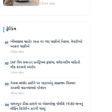
અટકાયત બાદ જામીન પર
2 દિવસ પહેલા
મુક્તિ
ટ્રેન્ડિંગ
ખીમાણામાં જાહેર રસ્તા પર ગંદા પાણીનો નિકાલ, વેપારીઓ
01
આકરા પાણીએ
2 દિવસ પહેલા
IAF વિંગ કમાન્ડર હનીટ્રેપમાં ફસાયા, સંવેદનશીલ માહિતી
02
લીક કરવાનો આરોપ
1 દિવસ પહેલા
નેનાવા-સાંચોર હાઈવે પર ખાડાઓનું સામ્રાજ્ય બિસ્માર
03
રસ્તાથી વાહનચાલકો પરેશાન
4 દિવસ પહેલા
પાલનપુર-ડીસા હાઇવે પર એસઓજી પોલીસે 19.80 લાખનું
04
મોર્ફિન હિરોઈન ઝડપી પાડ્યું