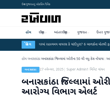
ઉત્તર ગુજરાતનું લોકપ્રિય દૈનિક
હોમ
રાષ્ટ્રીય
આંતરરાષ્ટ્રીય
ગુજરાત
ઉત્તર ગુજ
●
હિંમતનગરમાં રહસ્યમય વાયરસ કે ચાંદીપુરા? 6 બાળકોના મોતથી ફફડાટ
બ્રેકિંગ
●
હવા
હોમ
/
બનાસકાંઠા
/
બનાસકાંઠા જિલ્લામાં ઓરીના 50 થી વધુ કેસ નોંધાયા : 
27 નવેમ્બર, 2025
|
Super Admin
1
મિનિટ વાંચન
બનાસકાંઠા
બનાસકાંઠા જિલ્લામાં ઓરીન
આરોગ્ય વિભાગ એલર્ટ