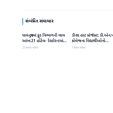
સંબંધિત સમાચાર
પાલનપુરમાં ફૂડ વિભાગની લાલ
ડીસા હાટ પ્રોજેક્ટ: ડી.એન.પ
બનાસકાંઠા
બનાસકાંઠા
આંખ:21 હોટેલ- રેસ્ટોરન્ટમાં
કોલેજના વિદ્યાર્થીઓનો
સઘન ચેકિંગ
ઉત્સાહભેર સહયોગ
23 કલાક પહેલા
1 દિવસ પહેલા