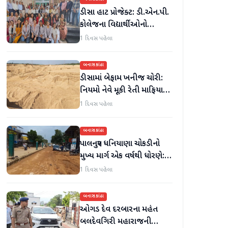
ડીસા હાટ પ્રોજેક્ટ: ડી.એન.પી.
કોલેજના વિદ્યાર્થીઓનો
ઉત્સાહભેર સહયોગ
1 દિવસ પહેલા
બનાસકાંઠા
ડીસામાં બેફામ ખનીજ ચોરી:
નિયમો નેવે મૂકી રેતી માફિયાઓ
સક્રિય, તંત્ર સામે સવાલો
1 દિવસ પહેલા
બનાસકાંઠા
પાલનપુર ધનિયાણા ચોકડીનો
મુખ્ય માર્ગ એક વર્ષથી ધોરણે:
ગટરલાઇન પછી રસ્તો ન
1 દિવસ પહેલા
બનતા હાલાકી
બનાસકાંઠા
ઓગડ દેવ દરબારના મહંત
બલદેવગિરી મહારાજની