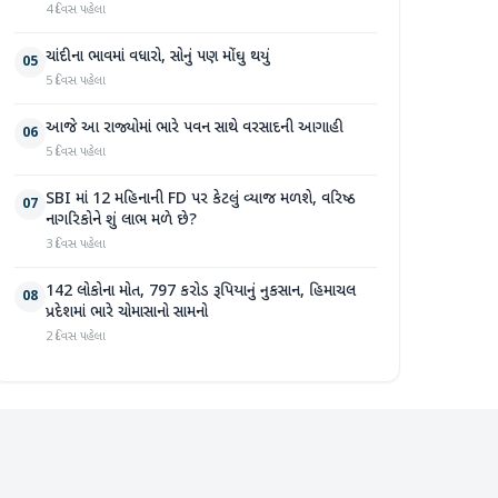
4 દિવસ પહેલા
ચાંદીના ભાવમાં વધારો, સોનું પણ મોંઘુ થયું
05
5 દિવસ પહેલા
આજે આ રાજ્યોમાં ભારે પવન સાથે વરસાદની આગાહી
06
5 દિવસ પહેલા
SBI માં 12 મહિનાની FD પર કેટલું વ્યાજ મળશે, વરિષ્ઠ
07
નાગરિકોને શું લાભ મળે છે?
3 દિવસ પહેલા
142 લોકોના મોત, 797 કરોડ રૂપિયાનું નુકસાન, હિમાચલ
08
પ્રદેશમાં ભારે ચોમાસાનો સામનો
2 દિવસ પહેલા