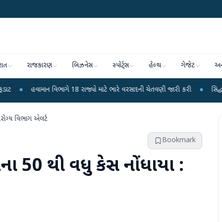
રાત
રાજકારણ
બિઝનેસ
સ્પોર્ટ્સ
હેલ્થ
ગેજેટ
અન
માન વિભાગે 18 રાજ્યો માટે ભારે વરસાદની ચેતવણી જારી કરી
●
સિદ્ધપુરથી બોમ્બ બન
આરોગ્ય વિભાગ એલર્ટ
Bookmark
ા 50 થી વધુ કેસ નોંધાયા :