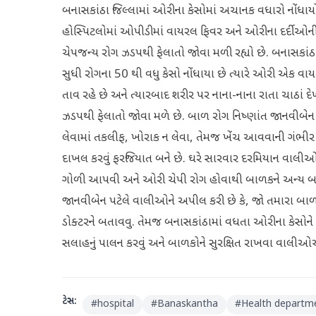
બનાસકાંઠા જિલ્લામાં ઓરીના કેસોમાં અચાનક વધારો નોંધાય
હોસ્પિટલોમાં ઓપીડીમાં વાયરલ ફિવર અને ઓરીના દર્દીઓની 
ચેપજન્ય રોગ ઝડપથી ફેલાતો જોવા મળી રહ્યો છે. બનાસકાંઠા
સુધી રોગના 50 થી વધુ કેસો નોંધાયા છે ત્યારે ઓરી એક વ
તાવ રહે છે અને ત્યારબાદ શરીર પર નાના-નાના રાતા ચાઠાં દ
ઝડપથી ફેલાતો જોવા મળે છે. બાળ રોગ નિષ્ણાંત જાનવીબેન
લેવામાં તકલીફ, ખોરાક ન લેવા, તેમજ ખેંચ આવવાની ગંભીર 
દાખલ કરવું ફરજિયાત બને છે. ઘરે સારવાર દરમિયાન વાલીઓ
ગોળી આપવી અને ઓરી ચેપી રોગ હોવાથી બાળકને અન્ય બાળકો
જાનવીબેન પટેલે વાલીઓને અપીલ કરી છે કે, જો તમારા બ
ડોક્ટરને બતાવવુ. તેમજ બનાસકાંઠામાં વધતા ઓરીના કેસોને ધ્
સલાહનું પાલન કરવું અને બાળકોને સુરક્ષિત રાખવા વાલી
ટેગ્સ:
#
hospital
#
Banaskantha
#
Health departm