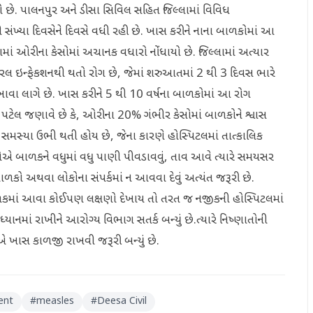
ો છે. પાલનપુર અને ડીસા સિવિલ સહિત જિલ્લામાં વિવિધ
સંખ્યા દિવસેને દિવસે વધી રહી છે. ખાસ કરીને નાના બાળકોમાં આ
માં ઓરીના કેસોમાં અચાનક વધારો નોંધાયો છે. જિલ્લામાં અત્યાર
ાયરલ ઇન્ફેકશનથી થતો રોગ છે, જેમાં શરુઆતમાં 2 થી 3 દિવસ ભારે
ેખાવા લાગે છે. ખાસ કરીને 5 થી 10 વર્ષના બાળકોમાં આ રોગ
 પટેલ જણાવે છે કે, ઓરીના 20% ગંભીર કેસોમાં બાળકોને શ્વાસ
સમસ્યા ઉભી થતી હોય છે, જેના કારણે હોસ્પિટલમાં તાત્કાલિક
એ બાળકને વધુમાં વધુ પાણી પીવડાવવું, તાવ આવે ત્યારે સમયસર
 અથવા લોકોના સંપર્કમાં ન આવવા દેવું અત્યંત જરૂરી છે.
ાળકમાં આવા કોઈપણ લક્ષણો દેખાય તો તરત જ નજીકની હોસ્પિટલમાં
યાનમાં રાખીને આરોગ્ય વિભાગ સતર્ક બન્યું છે.ત્યારે નિષ્ણાતોની
ઓએ ખાસ કાળજી રાખવી જરૂરી બન્યું છે.
ent
#
measles
#
Deesa Civil