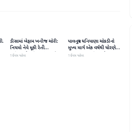
ી.
ડીસામાં બેફામ ખનીજ ચોરી:
પાલનપુર ધનિયાણા ચોકડીનો
બનાસકાંઠા
બનાસકાંઠા
નિયમો નેવે મૂકી રેતી
મુખ્ય માર્ગ એક વર્ષથી ધોરણે:
માફિયાઓ સક્રિય, તંત્ર સામે
ગટરલાઇન પછી રસ્તો ન
1 દિવસ પહેલા
1 દિવસ પહેલા
સવાલો
બનતા હાલાકી