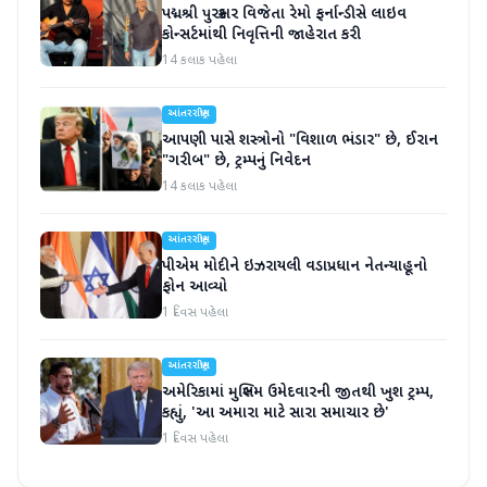
પદ્મશ્રી પુરસ્કાર વિજેતા રેમો ફર્નાન્ડીસે લાઇવ
કોન્સર્ટમાંથી નિવૃત્તિની જાહેરાત કરી
14 કલાક પહેલા
આંતરરાષ્ટ્રીય
આપણી પાસે શસ્ત્રોનો "વિશાળ ભંડાર" છે, ઈરાન
"ગરીબ" છે, ટ્રમ્પનું નિવેદન
14 કલાક પહેલા
આંતરરાષ્ટ્રીય
પીએમ મોદીને ઇઝરાયલી વડાપ્રધાન નેતન્યાહૂનો
ફોન આવ્યો
1 દિવસ પહેલા
આંતરરાષ્ટ્રીય
અમેરિકામાં મુસ્લિમ ઉમેદવારની જીતથી ખુશ ટ્રમ્પ,
કહ્યું, 'આ અમારા માટે સારા સમાચાર છે'
1 દિવસ પહેલા