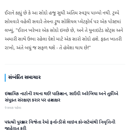
ઈરાને કહ્યું છે કે આ સોદો હજુ સુધી અંતિમ સ્વરૂપ પામ્યો નથી. ટ્રમ્પે
સોમવારે વહેલી સવારે તેમના ટ્રુથ સોશિયલ પ્લેટફોર્મ પર એક પોસ્ટમાં
લખ્યું, "ઈરાન ખરેખર એક સોદો ઇચ્છે છે, અને તે યુનાઇટેડ સ્ટેટ્સ અને
અમારી સાથે ઉભા રહેલા દેશો માટે એક સારો સોદો હશે. ફક્ત ખાતરી
રાખો, અંતે બધું જ સફળ થશે - તે હંમેશા થાય છે!"
સંબંધિત સમાચાર
ઇસ્લામિક નાટોની રચના થઈ! પાકિસ્તાન, સાઉદી અરેબિયા અને તુર્કીએ
આંતરરાષ્ટ્રીય
સંયુક્ત સંરક્ષણ કરાર પર હસ્તાક્ષર
9 કલાક પહેલા
પદ્મશ્રી પુરસ્કાર વિજેતા રેમો ફર્નાન્ડીસે લાઇવ કોન્સર્ટમાંથી નિવૃત્તિની
આંતરરાષ્ટ્રીય
જાહેરાત કરી