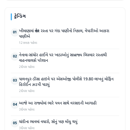
ટ્રેન્ડિંગ
ખીમાણામાં જાહેર રસ્તા પર ગંદા પાણીનો નિકાલ, વેપારીઓ આકરા
01
પાણીએ
12 કલાક પહેલા
નેનાવા-સાંચોર હાઈવે પર ખાડાઓનું સામ્રાજ્ય બિસ્માર રસ્તાથી
02
વાહનચાલકો પરેશાન
2 દિવસ પહેલા
પાલનપુર-ડીસા હાઇવે પર એસઓજી પોલીસે 19.80 લાખનું મોર્ફિન
03
હિરોઈન ઝડપી પાડ્યું
2 દિવસ પહેલા
આજે આ રાજ્યોમાં ભારે પવન સાથે વરસાદની આગાહી
04
3 દિવસ પહેલા
ચાંદીના ભાવમાં વધારો, સોનું પણ મોંઘુ થયું
05
3 દિવસ પહેલા