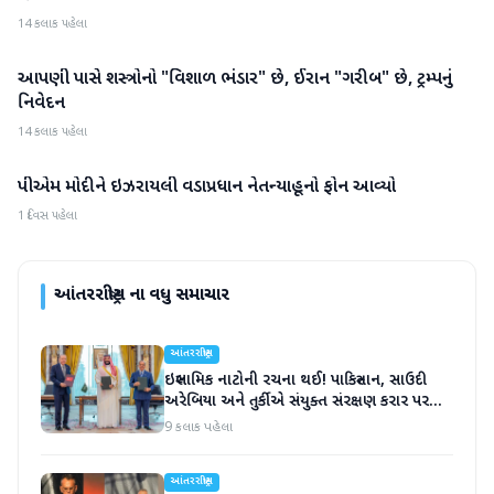
14 કલાક પહેલા
આપણી પાસે શસ્ત્રોનો "વિશાળ ભંડાર" છે, ઈરાન "ગરીબ" છે, ટ્રમ્પનું
આંતરરાષ્ટ્રીય
નિવેદન
14 કલાક પહેલા
પીએમ મોદીને ઇઝરાયલી વડાપ્રધાન નેતન્યાહૂનો ફોન આવ્યો
આંતરરાષ્ટ્રીય
1 દિવસ પહેલા
આંતરરાષ્ટ્રીય
ના વધુ સમાચાર
આંતરરાષ્ટ્રીય
ઇસ્લામિક નાટોની રચના થઈ! પાકિસ્તાન, સાઉદી
અરેબિયા અને તુર્કીએ સંયુક્ત સંરક્ષણ કરાર પર
હસ્તાક્ષર
9 કલાક પહેલા
આંતરરાષ્ટ્રીય