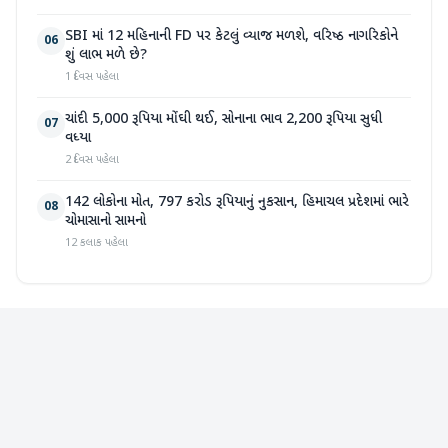
SBI માં 12 મહિનાની FD પર કેટલું વ્યાજ મળશે, વરિષ્ઠ નાગરિકોને
06
શું લાભ મળે છે?
1 દિવસ પહેલા
ચાંદી 5,000 રૂપિયા મોંઘી થઈ, સોનાના ભાવ 2,200 રૂપિયા સુધી
07
વધ્યા
2 દિવસ પહેલા
142 લોકોના મોત, 797 કરોડ રૂપિયાનું નુકસાન, હિમાચલ પ્રદેશમાં ભારે
08
ચોમાસાનો સામનો
12 કલાક પહેલા