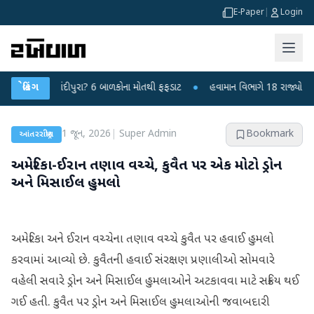
E-Paper
|
Login
સ કે ચાંદીપુરા? 6 બાળકોના મોતથી ફફડાટ
બ્રેકિંગ
●
હવામાન વિભાગે 18 રાજ્યો માટે ભારે 
1 જૂન, 2026
|
Super Admin
Bookmark
આંતરરાષ્ટ્રીય
અમેરિકા-ઈરાન તણાવ વચ્ચે, કુવૈત પર એક મોટો ડ્રોન
અને મિસાઈલ હુમલો
અમેરિકા અને ઈરાન વચ્ચેના તણાવ વચ્ચે કુવૈત પર હવાઈ હુમલો
કરવામાં આવ્યો છે. કુવૈતની હવાઈ સંરક્ષણ પ્રણાલીઓ સોમવારે
વહેલી સવારે ડ્રોન અને મિસાઈલ હુમલાઓને અટકાવવા માટે સક્રિય થઈ
ગઈ હતી. કુવૈત પર ડ્રોન અને મિસાઈલ હુમલાઓની જવાબદારી