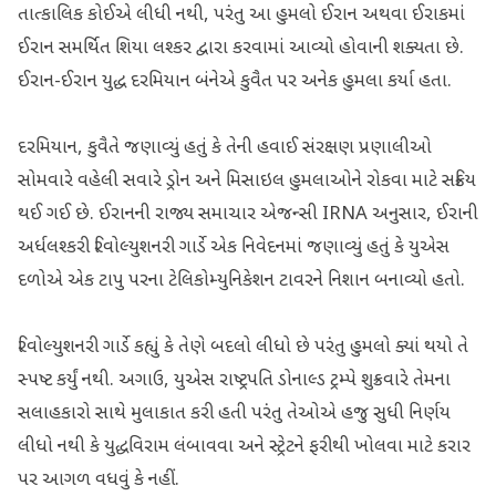
તાત્કાલિક કોઈએ લીધી નથી, પરંતુ આ હુમલો ઈરાન અથવા ઈરાકમાં
ઈરાન સમર્થિત શિયા લશ્કર દ્વારા કરવામાં આવ્યો હોવાની શક્યતા છે.
ઈરાન-ઈરાન યુદ્ધ દરમિયાન બંનેએ કુવૈત પર અનેક હુમલા કર્યા હતા.
દરમિયાન, કુવૈતે જણાવ્યું હતું કે તેની હવાઈ સંરક્ષણ પ્રણાલીઓ
સોમવારે વહેલી સવારે ડ્રોન અને મિસાઇલ હુમલાઓને રોકવા માટે સક્રિય
થઈ ગઈ છે. ઈરાનની રાજ્ય સમાચાર એજન્સી IRNA અનુસાર, ઈરાની
અર્ધલશ્કરી રિવોલ્યુશનરી ગાર્ડે એક નિવેદનમાં જણાવ્યું હતું કે યુએસ
દળોએ એક ટાપુ પરના ટેલિકોમ્યુનિકેશન ટાવરને નિશાન બનાવ્યો હતો.
રિવોલ્યુશનરી ગાર્ડે કહ્યું કે તેણે બદલો લીધો છે પરંતુ હુમલો ક્યાં થયો તે
સ્પષ્ટ કર્યું નથી. અગાઉ, યુએસ રાષ્ટ્રપતિ ડોનાલ્ડ ટ્રમ્પે શુક્રવારે તેમના
સલાહકારો સાથે મુલાકાત કરી હતી પરંતુ તેઓએ હજુ સુધી નિર્ણય
લીધો નથી કે યુદ્ધવિરામ લંબાવવા અને સ્ટ્રેટને ફરીથી ખોલવા માટે કરાર
પર આગળ વધવું કે નહીં.