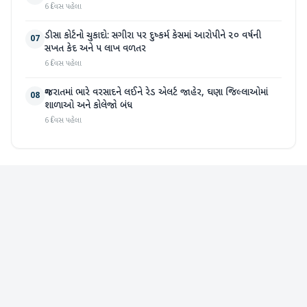
6 દિવસ પહેલા
ડીસા કોર્ટનો ચુકાદો: સગીરા પર દુષ્કર્મ કેસમાં આરોપીને ૨૦ વર્ષની
07
સખત કેદ અને ૫ લાખ વળતર
6 દિવસ પહેલા
ગુજરાતમાં ભારે વરસાદને લઈને રેડ એલર્ટ જાહેર, ઘણા જિલ્લાઓમાં
08
શાળાઓ અને કોલેજો બંધ
6 દિવસ પહેલા