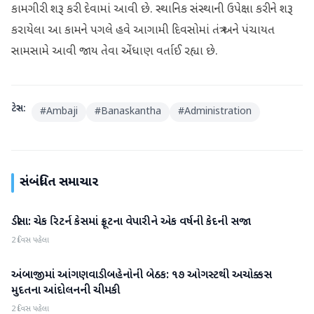
કામગીરી શરૂ કરી દેવામાં આવી છે. સ્થાનિક સંસ્થાની ઉપેક્ષા કરીને શરૂ
કરાયેલા આ કામને પગલે હવે આગામી દિવસોમાં તંત્ર અને પંચાયત
સામસામે આવી જાય તેવા એંધાણ વર્તાઈ રહ્યા છે.
ટેગ્સ:
#
Ambaji
#
Banaskantha
#
Administration
સંબંધિત સમાચાર
ડીસા: ચેક રિટર્ન કેસમાં ફ્રૂટના વેપારીને એક વર્ષની કેદની સજા
બનાસકાંઠા
2 દિવસ પહેલા
અંબાજીમાં આંગણવાડી બહેનોની બેઠક: ૧૭ ઓગસ્ટથી અચોક્કસ
બનાસકાંઠા
મુદતના આંદોલનની ચીમકી
2 દિવસ પહેલા