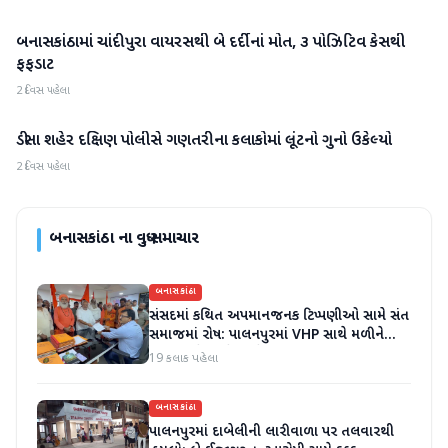
બનાસકાંઠામાં ચાંદીપુરા વાયરસથી બે દર્દીનાં મોત, ૩ પોઝિટિવ કેસથી
બનાસકાંઠા
ફફડાટ
2 દિવસ પહેલા
ડીસા શહેર દક્ષિણ પોલીસે ગણતરીના કલાકોમાં લૂંટનો ગુનો ઉકેલ્યો
બનાસકાંઠા
2 દિવસ પહેલા
બનાસકાંઠા
ના વધુ સમાચાર
બનાસકાંઠા
સંસદમાં કથિત અપમાનજનક ટિપ્પણીઓ સામે સંત
સમાજમાં રોષ: પાલનપુરમાં VHP સાથે મળીને
અધિક કલેક્ટરને આવેદનપત્ર આપ્યું
19 કલાક પહેલા
બનાસકાંઠા
પાલનપુરમાં દાબેલીની લારીવાળા પર તલવારથી