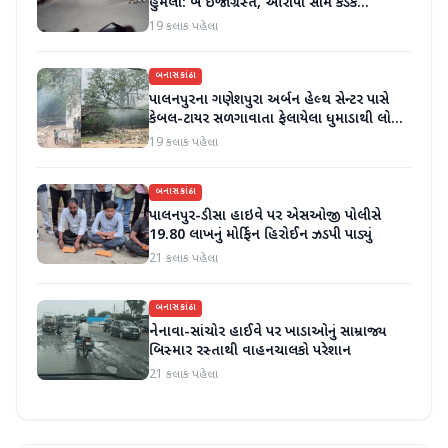
હુમલો: બે ઈજાગ્રસ્ત, આરોપી સામે કડક
કાર્યવાહીની માંગ
19 કલાક પહેલા
બનાસકાંઠા
પાલનપુરના ગણેશપુરા અર્બન હેલ્થ સેન્ટર પાસે
કેબલ-ટાયર સળગાવાતા ફેલાયેલા ધુમાડાથી લોકો
પરેશાન
19 કલાક પહેલા
બનાસકાંઠા
પાલનપુર-ડીસા હાઇવે પર એસઓજી પોલીસે
19.80 લાખનું મોર્ફિન હિરોઈન ઝડપી પાડ્યું
21 કલાક પહેલા
બનાસકાંઠા
નેનાવા-સાંચોર હાઈવે પર ખાડાઓનું સામ્રાજ્ય
બિસ્માર રસ્તાથી વાહનચાલકો પરેશાન
21 કલાક પહેલા