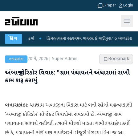
E-Paper
|
Login
 પ્રહાર કર્યા
બ્રેકિંગ
●
હિંમતનગરમાં રહસ્યમય વાયરસ કે ચાંદીપુરા? 6 બાળકોના મોતથી ફફડ
20 મે, 2026
|
Super Admin
Bookmark
બનાસકાંઠા
અંબાજી કોરિડોર વિવાદ: "ગ્રામ પંચાયતને અંધારામાં રાખી
કામ શરૂ કરાયું
બનાસકાંઠા:
યાત્રાધામ અંબાજીના વિકાસ માટે બની રહેલો મહત્વાકાંક્ષી
'અંબાજી કોરિડોર' પ્રોજેક્ટ વિવાદોમાં સપડાયો છે. અંબાજી ગ્રામ
પંચાયતના સરપંચે વહીવટી તંત્ર સામે મોરચો માંડતા ગંભીર આક્ષેપ કર્યો
છે કે, પંચાયતની કોઈ પણ કાયદેસરની મંજૂરી મેળવ્યા વિના જ આ