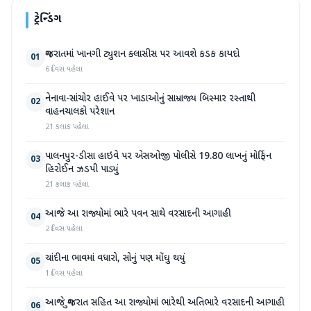
ટ્રેન્ડિંગ
ગુજરાતમાં ખાનગી ટ્યુશન ક્લાસીસ પર આવશે કડક કાયદો
01
6 દિવસ પહેલા
નેનાવા-સાંચોર હાઈવે પર ખાડાઓનું સામ્રાજ્ય બિસ્માર રસ્તાથી
02
વાહનચાલકો પરેશાન
21 કલાક પહેલા
પાલનપુર-ડીસા હાઇવે પર એસઓજી પોલીસે 19.80 લાખનું મોર્ફિન
03
હિરોઈન ઝડપી પાડ્યું
21 કલાક પહેલા
આજે આ રાજ્યોમાં ભારે પવન સાથે વરસાદની આગાહી
04
2 દિવસ પહેલા
ચાંદીના ભાવમાં વધારો, સોનું પણ મોંઘુ થયું
05
1 દિવસ પહેલા
આજે ગુજરાત સહિત આ રાજ્યોમાં ભારેથી અતિભારે વરસાદની આગાહી
06