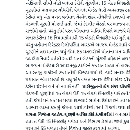
એશિયાની સૌથી મોટી બનાસ ડેરીની ચૂંટણીમાં 15 બેઠક બિનહર
ચૂંટણીમાં પણ શંકર ચૌધરીની પેનલના મેન્ડેડ ધારી અમરતજી
ડેરીમાં વધુ એક વખત વર્તમાન ચેરમેન શંકર ચૌધરીનો દબદબો ય
મંડળની ચૂંટણી યોજાઈ હતી. જેમાં કેટલીક બેઠકો પર ભાજપ 
સર્જાયો હતો. પરંતુ ફોર્મ પરત ખેંચવાના અંતિમ દિવસે ભાજપે મેન
બનાસડેરીના 16 નિયામકોમાંથી 15 બેઠકો બિનહરીફ થઈ ચુકી હતી
પરંતુ વર્તમાન ડિરેક્ટર દિલીપસિંહ બારડએ ભાજપ મેન્ડેડ સામે 
ચૂંટણીને લઇ મતદાન થયું જેમાં 85 મતદારોએ પોતાના મત અધિકાર
જ્યારે શનિવારે વહેલી સવારે દાંતા બેઠકની ચૂંટણી પ્રક્રિયાને
ભાજપના મેન્ટેડધારી અમરતજી ઠાકોરને 55 મત મળ્યા તો બળ
અમરતજી ઠાકોરનો 25 મતોથી વિજય થયો છે. ત્યારે બનાસ ડેરી
યથાવત જોવા મળ્યો છે. વધુ એક વખત બનાસ ડેરીમાં શંકર ચ
ડેરીના ચેરમેન બને તો નવાઈ નહીં...
મારી જીતનો શ્રેય શંકર ચૌધ
મંડળની ચૂંટણીમાં 16 બેઠકો પૈકી 15 બેઠકો બિનહરીફ થઈ હત
હતી.જેમાં મને 55 મત મળ્યા છે.જ્યારે સામેના ઉમેદવારને 30 મત
આભાર વ્યક્ત કરુ છું.જેમના આશીર્વાદથી અમે વિજયી થયા છ
મળતા વિજેતા જાહેર..ચૂંટણી અધિકારી કે.કે.ચૌધરી
ધી બનાસકાં
હતા તે પૈકી 15 બિનહરીફ થયેલા અને વિભાગ 3 દાંતા જેમાં ક
પરમારને 55 મળતા તેમને વિજેતા જાહેર કરવામાં આવ્યા.