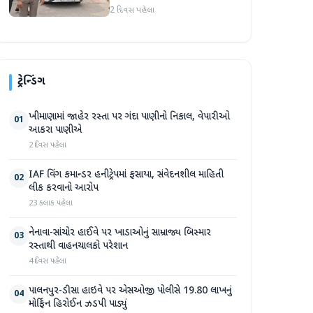
અટકાયત બાદ જામીન પર
2 દિવસ પહેલા
મુક્તિ
ટ્રેન્ડિંગ
ખીમાણામાં જાહેર રસ્તા પર ગંદા પાણીનો નિકાલ, વેપારીઓ
01
આકરા પાણીએ
2 દિવસ પહેલા
IAF વિંગ કમાન્ડર હનીટ્રેપમાં ફસાયા, સંવેદનશીલ માહિતી
02
લીક કરવાનો આરોપ
23 કલાક પહેલા
નેનાવા-સાંચોર હાઈવે પર ખાડાઓનું સામ્રાજ્ય બિસ્માર
03
રસ્તાથી વાહનચાલકો પરેશાન
4 દિવસ પહેલા
પાલનપુર-ડીસા હાઇવે પર એસઓજી પોલીસે 19.80 લાખનું
04
મોર્ફિન હિરોઈન ઝડપી પાડ્યું