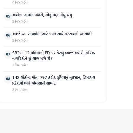
4 દિવસ પહેલા
ચાંદીના ભાવમાં વધારો, સોનું પણ મોંઘુ થયું
05
5 દિવસ પહેલા
આજે આ રાજ્યોમાં ભારે પવન સાથે વરસાદની આગાહી
06
5 દિવસ પહેલા
SBI માં 12 મહિનાની FD પર કેટલું વ્યાજ મળશે, વરિષ્ઠ
07
નાગરિકોને શું લાભ મળે છે?
3 દિવસ પહેલા
142 લોકોના મોત, 797 કરોડ રૂપિયાનું નુકસાન, હિમાચલ
08
પ્રદેશમાં ભારે ચોમાસાનો સામનો
2 દિવસ પહેલા