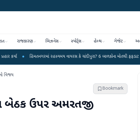
રાત
રાજકારણ
બિઝનેસ
સ્પોર્ટ્સ
હેલ્થ
ગેજેટ
અન
હિંમતનગરમાં રહસ્યમય વાયરસ કે ચાંદીપુરા? 6 બાળકોના મોતથી ફફડાટ
●
હવામાન વ
રનો વિજય
Bookmark
ાંતા બેઠક ઉપર અમરતજી