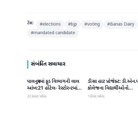
ટેગ્સ:
#
elections
#
bjp
#
voting
#
Banas Dairy
#
mandated candidate
સંબંધિત સમાચાર
પાલનપુરમાં ફૂડ વિભાગની લાલ
ડીસા હાટ પ્રોજેક્ટ: ડી.એન.પ
બનાસકાંઠા
બનાસકાંઠા
આંખ:21 હોટેલ- રેસ્ટોરન્ટમાં
કોલેજના વિદ્યાર્થીઓનો
સઘન ચેકિંગ
ઉત્સાહભેર સહયોગ
23 કલાક પહેલા
1 દિવસ પહેલા