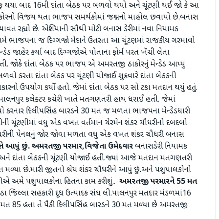
ીફ થયા બાદ 16મી દાંતા બેઠક પર બળવો થયો અને ચૂંટણી થઈ જો કે આ
 ઠાકોરનો વિજય થતા ભાજપ સમર્થકોમાં જશ્નનો માહોલ છવાયો છે.બનાસ
થાવત રહ્યો છે. એશિયાની સૌથી મોટી બનાસ ડેરીમાં નવા નિયામક
સામે ભાજપના જ દિગ્ગજો મેદાને ઉતરતા આ ચૂંટણમાં રાજકીય ગરમાવો
્ડેડ જાહેર કર્યા બાદ દિગ્ગજોએ પોતાના ફોર્મ પરત ખેંચી લેતા
. જોકે દાંતા બેઠક પર ભાજપ એ અમરતજી ઠાકોરનું મેન્ડેડ આપ્યું
બળવો કરતા દાંતા બેઠક પર ચૂંટણી યોજાઈ શુક્રવારે દાંતા બેઠકની
નો ઉપયોગ કર્યો હતો. જેમાં દાંતા બેઠક પર સો ટકા મતદાન થયું હતું.
 લઇ પાલનપુર કલેક્ટર કચેરી ખાતે મતગણતરી હાથ ધરાઈ હતી. જેમાં
વો કરનાર દિલીપસિંહ બારડને 30 મત જ મળતા ભાજપના મેન્ડેડધારી
ની ચૂંટણીમાં વધુ એક વખત વર્તમાન ચેરમેન શંકર ચૌધરીનો દબદબો
ૌધરીની પેનલનું જોર જોવા મળતા વધુ એક વખત શંકર ચૌધરી બનાસ
રીને આપું છું. અમરતજી પરમાર,વિજેતા ઉમેદવાર
બનાસડેરી નિયામક
ી.અને દાંતા બેઠકની ચૂંટણી યોજાઈ હતી.જ્યાં આજે મતદાન મતગણતરી
 મળ્યા છે.મારી જીતનો શ્રેય શંકર ચૌધરીને આપું છું.અને પશુપાલકોનો
ીએ અમે પશુપાલકોના હિતના કામ કરીશું..
અમરતજી પરમારને 55 મત
ઠા જિલ્લા સહકારી દૂધ ઉત્પાદક સંઘ લી.પાલનપુર મતદાર મંડળમાં16
ુલ મત 85 હતા તે પૈકી દિલીપસિંહ બારડને 30 મત મળ્યા છે અમરતજી