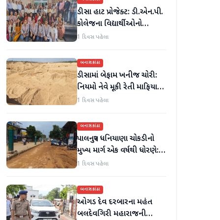
ડીસા હાટ પ્રોજેક્ટ: ડી.એન.પી.
કોલેજના વિદ્યાર્થીઓનો
ઉત્સાહભેર સહયોગ
1 દિવસ પહેલા
બનાસકાંઠા
ડીસામાં બેફામ ખનીજ ચોરી:
નિયમો નેવે મૂકી રેતી માફિયાઓ
સક્રિય, તંત્ર સામે સવાલો
1 દિવસ પહેલા
બનાસકાંઠા
પાલનપુર ધનિયાણા ચોકડીનો
મુખ્ય માર્ગ એક વર્ષથી ધોરણે:
ગટરલાઇન પછી રસ્તો ન
1 દિવસ પહેલા
બનતા હાલાકી
બનાસકાંઠા
ઓગડ દેવ દરબારના મહંત
બલદેવગિરી મહારાજની