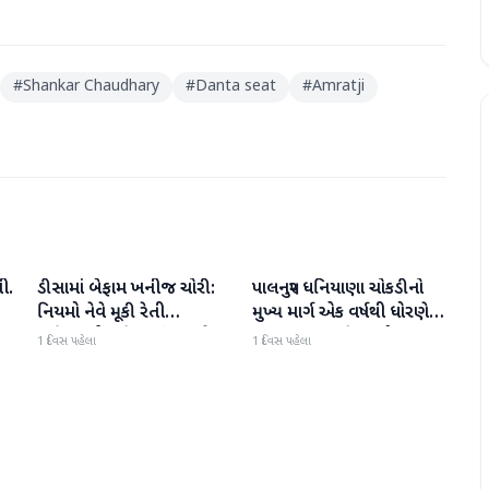
#
Shankar Chaudhary
#
Danta seat
#
Amratji
ી.
ડીસામાં બેફામ ખનીજ ચોરી:
પાલનપુર ધનિયાણા ચોકડીનો
બનાસકાંઠા
બનાસકાંઠા
નિયમો નેવે મૂકી રેતી
મુખ્ય માર્ગ એક વર્ષથી ધોરણે:
માફિયાઓ સક્રિય, તંત્ર સામે
ગટરલાઇન પછી રસ્તો ન
1 દિવસ પહેલા
1 દિવસ પહેલા
સવાલો
બનતા હાલાકી