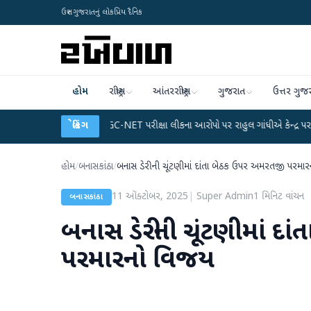
ઉત્તર ગુજરાતનું લોકપ્રિય દૈનિક
હોમ
રાષ્ટ્રીય
આંતરરાષ્ટ્રીય
ગુજરાત
ઉત્તર ગુજ
્લાન
●
UGC-NET પરીક્ષા લીકના આરોપો પર રાહુલ ગાંધીએ કેન્દ્ર પર પ્રહાર કર્યા
બ્રેકિંગ
●
હોમ
/
બનાસકાંઠા
/
બનાસ ડેરીની ચૂંટણીમાં દાંતા બેઠક ઉપર અમરતજી પરમા
11 ઑક્ટોબર, 2025
|
Super Admin
1
મિનિટ વાંચન
બનાસકાંઠા
બનાસ ડેરીની ચૂંટણીમાં દ
પરમારનો વિજય